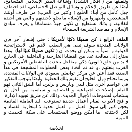
وتنقيتها من ( أفكار التشدد) وإشاعة الفكر الإسلامي المتسامح،
أيضًا عن طريق الإعلام و وسائل التواصل الاجتماعي، لقد اختطف
جيل كامل من أبناء الخليج ( وكثير من العرب) من طرف أولئك
المتشددين، وأظهروا من الإسلام ما يحلو لأجندتهم و التي هي أجندة
انقلابية، و بذلك نستطيع أن نكون جيلاً متسامحًا و يعرف مبادئ
الإسلام و مقاصد الشريعة السمحاء .
الملف الرابع : كن صديقًا ذكيًا لأمريكا
: حتى إشعار آخر فإن
الولايات المتحدة سوف تبقى هي القطب الأهم في الاستراتيجية
الدولية و أسوأ ما يمكن أن يحدث أن (
تكون صديقًا غبيًا لها
) وهذا
يحتاج إلى معالجة عدد من القضايا الخارجية و الداخلية. في الخارج
لا بد من خلق ( لوبي) ذكي متفاعل يتحدث للناشطين الأمريكيين و
الغرب بلغتهم ،و قد تم اتخاذ بعض الخطوات المشجعة في هذا
الصدد، فقد أعلن عن مركز تواصلي سعودي في الولايات المتحدة،
وربما تحتاج دول الخليج أن تقوم بتلك الخطوة وأيضًا يتوجب التفكير
في عواصم أخرى مثل لندن وباريس و برلين، أما الشق الثاني فهو
القيام بإصلاحات اجتماعية و اقتصادية و سياسية من أجل أن
يستجاب لطموحات الأجيال الجديدة، وذلك عن طريق تجويد الإدارة
و فتح الأبواب لقيام أعمال جديدة تستوعب اليد العاملة القادمة
بحجم كبير إلى سوق العمل ، و العمل بجدية لا لمحاربة الفساد و
لكن لاجتثاثه ما أمكن ووضع المجتمعات على سكة التحديث و
التنمية.
الخلاصة