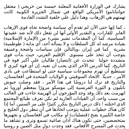
يشارك في الوزارة الأفغانية المعلنة خمسة من خريجي ( معتقل
جوانتانامو) الأمريكي الواقع في شمال الجزيرة الكوبية كانت
تهمتهم هي الإرهاب، وهذا دليل على خلفية التشدد القادمة
، كما إنها حتى الآن لم تقدم أي سياسة واضحة تجاه قوى الإرهاب
العابر للقارات، و التقدير الأولي أنها لن تفعل ذلك لأنه ضد عقيدتها
السياسية، كما أن المقدمات تشير بشيء من (الإمارة الإسلامية)
بقيادة مرشد له كل السلطات و لا يسأله أحد، أي بداية ( طوطمية)
بشرية كما في إيران ،وبالتالي فإن سياسات واضحة وعميقة
يتوجب أن تتخذ على مستوى الإقليم العربي، حيث بدأت قوى
متشددة حولنا تتحدث عن (انتصار) طالبان على أكبر قوة في
التاريخ، كما الدرس الآخر الذي يجب أن نعيه، إن أي قوة كبري لا
تستطيع أن تهزم مجموعات سياسية حتى لو استطاعت في بادي
الأمر ، حديثًا الاتحاد السوفيتي و الولايات المتحدة في أفغانستان،
والتاريخ قد ترك لنا دروسًا في هذا الأمر ، فقد وصلت جيوش
نابليون و الثورة الفرنسية إلى موسكو مرورًا بمعظم أوروبا ثم
انهزمت بعد ذلك وقد وجد المؤرخون أن الهزيمة جاءت في الغالب
من سبب واحد، أن القيادات الغازية لم تكن تعرف طبائع المجتمع
الذي احتلته ! ذلك درس التاريخ يتكرر كثيرًا على مر السنين. أما إذا
كان هناك خطوات عملية يتوجب اتخاذها في أن تنظر دول الخليج و
خاصة الكبيرة بفتح (قنصليات) أو مكاتب في أفغانستان و تجهيزها
بمتخصصين، حتى تكون هناك آذان صاغية تسمع وترى و تشاهد ما
يحدث في المسرح الأفغاني، فقد وجدت دول مثل الصين و روسيا