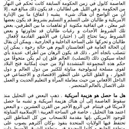
العاصمة كابول في زمن الحكومة السابقة كانت تحكم في النهار
من الحكومة و في الليل هي لطالبان ، قد يكون ذلك مبالغ فيه . إلا
أن من الواضح أن هناك شيء يشبه ( اتفاق) ما بين الإدارة
الأمريكية و طالبان على التسلم و التسليم بشروط قد يكون بعضها
غير معلن ، في اتفاقية مكتوبة أو تفاهمات ما بين الطرفين، بعض
تلك الشروط الأحداث و رغبات طالبان قد تجاوزتها و بعض
الشروط ربما تحتاج إلى ( اختبار) في الأشهر القادمة لأفعال
طالبان و تحركها على الساحة الداخلية و الخارجية . ويمكن أن يقال
إن الحالة العامة في أفغانستان اليوم هي حالة رخوة ، يمكن ان
تتصلب باتجاه آخر ، ذلك قد يكون الرهان من أطراف عديدة بأي
اتجاه سيكون ذلك (التصلب). العالم قلق إن لم يكن متخوفًا من
حكم هذه المجموعة المتشددة أولا من حيث إمكانية فتح البلاد
لقوى مسلحة أيديولوجية مناوئة للكثير من دول العالم و دول
الجوار ، و القلق الثاني على التطور الاقتصادي و الاجتماعي في
الداخل الأفغاني من حيث معاملة المرأة و التعليم الحديث و العمل
على الاتصال بالعالم المتحضر .
هل ما حصل هو هزيمة أمريكية
. ذهب البعض في التحليل منذ
سقوط العاصمة إلى أن هناك هزيمة أمريكية و تشبه ما حصل
لأمريكا في فيتنام في الربع الأخير من القرن العشرين ، و البعض
اعتمد هذا التحليل ، خاصة في الساحة العربية \ الإسلامية المناوئة
للوجود الأمريكي ،إنها مقدمة للانسحاب من كل المناطق التي
تحتفظ فيها الولايات المتحدة بنفوذ ،وكان أكثرهم يصوب على
منطقة الخليج و كأنها الوحيدة في منطقة الشرق الأوسط ذات