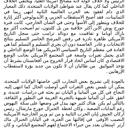
الرئيس ولا خلاف حوله لأنه مصالح أمريكا العليا، ويختفي الخلاف
الداخلي كما كان يقال عند شواطئ الولايات المتحدة، ذلك المعيار
الذي دام لعقود بعد الحرب العالمية الثانية انتهى ربما في
الثمانينات، فقد أصبح الاستقطاب الحزبي و الأيديولوجي أكثر إثارة
للخلاف ويتطور إلى الأسوأ وحتى في الشأن الخارجي، كانت فترة
جورج بوش الابن أكثر خلافية من بل كلنتون، ثم أصبحت أكثر مع
باراك أوباما و تفاقمت مع دونالد ترامب حتى سجل التاريخ
الأمريكي ظاهرة نادرة في رفض المرشح الخاسر التسليم بنتائج
الانتخابات و غادر العاصمة دون أن يجري التسليم و التسلم كما هي
العادة في معظم التاريخ السياسي الأمريكي هذا الوضع الداخلي و
الذي يجمل تغيرات واسعة في المجتمع الأمريكي بجانب الوضع
الاقتصادي كان أساس اتخاذ قرار الخروج من أفغانستان بشرط أن
تؤخذ المواثيق من طالبان أن لا تكون من جديد بؤرة لاستقطاب
الإرهابين .
بالعودة إلى تشريح بعض التجارب التي خاضتها الولايات المتحدة،
يمكن أن نلمس بعض الثغرات التي أوصلت الحال كما انتهى إليه.
النجاح في كل من ألمانيا و اليابان تم بحثه في دراسات عديدة، و
اتفق على أن ألمانيا شبيهة بالتجربة الغربية في التطور و الثقافة،
بالتالي لم يكن هناك كثير جهد يبذل في وضعها على سكة النهوض
رغم البدايات الصعبة ، وكان لخطة الجنرال جورج مارشال، رئيس
أركان الجيش إبان الحرب الثانية و من ثم وزير الخارجية الأمريكية
النصيب الأوفى في إقالتها من العثرة، في اليابان الجنرال ماك
آرثر استعان بعدد من خبراء الاجتماع لفهم المجتمع الياباني، و كان