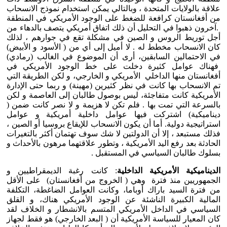
علاقة بالولايات المتحدة ، وبالتالي يمكن استخدام نموذج الانسحاب
من أفغانستان كرافعة للضغط على الوجود الأمريكي في المنطقة
.آخرون ذهبوا في التحليل أن ذلك اتفاق أمريكي يتصف بالدهاء من
أجل توريط الروس و الصين في مشكلة تقع في جوارهم ، لذلك
كان الانسحاب مخطط له . لا أميل إلى أي من ( الأسود و الأبيض)
في الاحتمالين السابقين، أرى أن الموضوع في الغالب (رمادي)
فهناك عوامل كثيرة دخلت على خط الوجود الأمريكي في
أفغانستان منها الداخلي الأمريكي و الخارجي، و لكن الطريقة التي
تم الانسحاب بها كانت في نظر كثيرين (مهينة) و ربما حتى الإدارة
الأمريكية كانت متفاجئة، ليس بوصول طالبان إلى العاصمة و لكن
بالسرعة التي تمت بها . فلم تكن لا هزيمة و لا نصر كانت ضمن (
ديناميكية) اشتركت فيها عوامل داخلية أمريكية و عوامل
استراتيجية دولية. أما أن يكون الانسحاب للإيقاع بروسيا أو الصين ،
فذلك مستبعد ، إلا أن الدولتين لا شك سوف تهتمان أكثر بالتغيرات
الحادثة بعد رفع اليد الأمريكية ، وتطور علاقتهما مرهون بالأحداث و
بسلوك طالبان السياسي في المستقبل .
الديناميكية الأمريكية الداخلية
: كانت رغبة الديمقراطيين و
الجمهوريين منذ فترة وهي ( الخروج من أفغانستان) على الأقل
من فترة السيد باراك أوباما، وكانت العوامل الضاغطة، التكلفة
المالية الكبيرة الناشئة عن الوجود الأمريكي هناك، و القلق
السياسي في الداخل الأمريكي المتسم بالانشطار و الخلاف لقد
كان المعيار للسياسة الأمريكية أن ( البعد الخارجي) هو فقط لجهاز