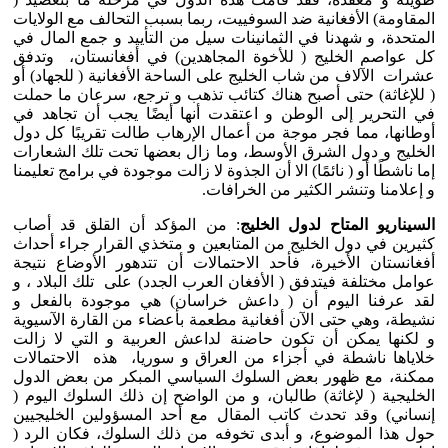
المقاومة) الأفغانية ضد السوفييت، ربما بسبب التحالف مع الولايات
المتحدة، و شهدنا في الثمانينات سيل من التأييد و جمع المال في
كل عواصم الخليج ( للأخوة المجاهدين) في أفغانستان، وتدفق
عشرات الآلاف من شاب الخليج على الساحة الأفغانية ( للجهاد) أو
( للإغاثة) حتى أصبح هناك كتائب تذهب و ترجع، سرعان ما حملت
في التحرير إلى الوطن و اعتقدت أنها أيضًا يجب أن تجاهد في
أوطانها، مما فجر موجة من أعمال الإرهاب طالت تقريبًا كل دول
الخليج و دول الشرق الأوسط، وما زال بعضها تحت تلك الشعارات
إما ناشطًا أو ( نائمًا) الا أن الجذوة لا زالت موجودة في برامج تعليمنا
و إعلامنا وتنشر الكثير من الخرافات.
السيناريو المتاح لدول الخليج
: من المؤكد أن القلق قد أصاب
كثيرين في دول الخليج من المتابعين و متخذي القرار جراء أحداث
أفغانستان الأخيرة، فأحد الاحتمالات أن تتدهور الأوضاع نتيجة
عوامل مختلفة فيتدفق ( الأفغان العرب الجدد) على تلك البلاد ، و
لقد عرفنا اليوم أن ( داعش خراسان) هي موجودة بالفعل و
نشيطة، وهي حتى الآن أفغانية مطعمة بأعضاء من القارة الآسيوية
و لكنها يمكن أن تكون حاضنة لداعش العربية و التي لا زالت
خلاياها ناشطة في أجزاء من العراق و سوريا، هذه الاحتمالات
ممكنة، مع ظهور بعض السلوك السياسي المبكر من بعض الدول
الخليجية ( لإغاثة) طالبان، و من الواضح إن ذلك السلوك اليوم (
إنساني) وقد تحدث كاتب المقال مع أحد المسؤولين الخليجيين
حول هذا الموضوع، و أبدى تخوفه من ذلك السلوك، فكان الرد (