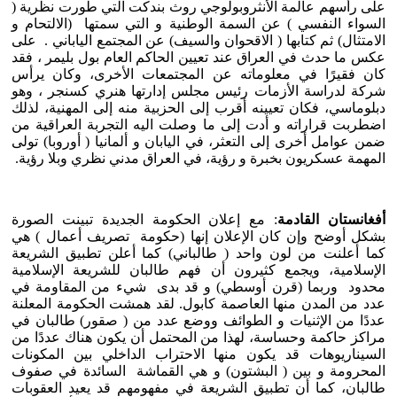
على رأسهم عالمة الأنثروبولوجي روث بندكت التي طورت نظرية (
السواء النفسي ) عن السمة الوطنية و التي سمتها (الالتحام و
الامتثال) ثم كتابها ( الاقحوان والسيف) عن المجتمع الياباني . على
عكس ما حدث في العراق عند تعيين الحاكم العام بول بليمر ، فقد
كان فقيرًا في معلوماته عن المجتمعات الأخرى، وكان يرأس
شركة لدراسة الأزمات رئيس مجلس إدارتها هنري كسنجر ، وهو
دبلوماسي، فكان تعيينه أقرب إلى الحزبية منه إلى المهنية، لذلك
اضطربت قراراته و أدت إلى ما وصلت اليه التجربة العراقية من
ضمن عوامل أخرى إلى التعثر، في اليابان و ألمانيا ( أوروبا) تولى
المهمة عسكريون بخبرة و رؤية، في العراق مدني نظري وبلا رؤية.
أفغانستان القادمة
: مع إعلان الحكومة الجديدة تبينت الصورة
بشكل أوضح وإن كان الإعلان إنها (حكومة تصريف أعمال ) هي
كما أعلنت من لون واحد ( طالباني) كما أعلن تطبيق الشريعة
الإسلامية، ويجمع كثيرون أن فهم طالبان للشريعة الإسلامية
محدود وربما (قرن أوسطي) و قد بدى شيء من المقاومة في
عدد من المدن منها العاصمة كابول. لقد همشت الحكومة المعلنة
عددًا من الإثنيات و الطوائف ووضع عدد من ( صقور) طالبان في
مراكز حاكمة وحساسة، لهذا من المحتمل أن يكون هناك عددًا من
السيناريوهات قد يكون منها الاحتراب الداخلي بين المكونات
المحرومة و بين ( البشتون) و هي القماشة السائدة في صفوف
طالبان، كما أن تطبيق الشريعة في مفهومهم قد يعيد العقوبات