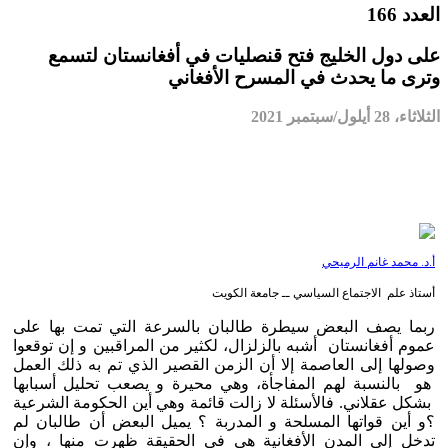
العدد 166
على دول الخليج فتح قنصليات في أفغانستان لتسمع
وترى ما يحدث في المسرح الأفغاني
الثلاثاء، 28 أيلول/سبتمبر 2021
أ.د. محمد غانم الرميحي
أستاذ علم الاجتماع السياسي ــ جامعة الكويت
ربما يصف البعض سيطرة طالبان بالسرعة التي تمت بها على
عموم أفغانستان أشبه بالزلزال، لكثير من المراقبين و إن توقعوا
وصولها إلى العاصمة إلا أن الزمن القصير الذي تم به ذلك العمل
هو بالنسبة لهم المفاجأة، وهي محيرة و يصعب تحليل أسبابها
بشكل عقلاني. فالأسئلة لا زالت قائمة وهي أين الحكومة الشرعية
؟و أين قواتها المسلحة و المدربة ؟ يميل البعض أن طالبان لم
تدخل إلى المدن الأفغانية هي في الحقيقة ظهرت منها ، وإن