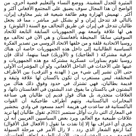
المثيرة للجدل المشينة. ووضع النساء والتعليم قضية أخرى، من
الواضح أن هذا المجال سوف يضيق على المجتمع الأفغاني أكثر و
أكثر . تهميش الهزارة وهم طائفة شيعية قد يثير مخاوف إيران،
بالتالي قد تتدخل إيران و لو بشكل غير مباشر ، مما قد يجعل
طالبان تتدخل في إيران عن طريق التحالف مع السنة ( البلوش) و
هي لها علاقة واسعة بهم. الجمهوريات السابقة التابعة للاتحاد
السوفيتي سابقًا المحيطة بأفغانستان و هي الآن في تحالف مع
روسيا الاتحادية قلقة و من خلفها الاتحاد الروسي من تصدير الفكرة
السياسية الطالبانية إلى داخل هذه الجمهوريات خاصة أن هناك
عرقية مشتركة ( الطاجيك) و (الأوزبك) فيما بينهما، لذلك فإن
روسيا تقوم بمناورات عسكرية مشتركة مع هذه الجمهوريات و
عينها على الأحداث في الداخل الأفغاني، ولو أن المؤشرات الأولى
حتى الآن تشير إلى شيء من ( الهدنة و الترقب) بين الأطراف
المختلفة، ليس مستغرب أن تكون باكستان لها علاقة وثيقة و
قديمة بطالبان، فهي تشترك في حدود وفوق ذلك هناك من
البشتون في باكستان ما يفوق عدد البشتون في أفغانستان ذاتها، و
العلاقات متجذرة، بل هناك قول قديم إن طالبان هي صناعة
المخابرات الباكستانية، وتتهم أطراف طاجيكية أن القوات
الباكستانية قد ساعدت في هزيمة أحمد مسعود في وادي بنجشير
في المعارك التي دارت أوائل سبتمبر 2021م. تقول طالبان إنها تريد
علاقات طبيعية مع العالم، ويرد بعض السياسيين الغربيين أنه لن
يجري أي اعتراف بها إلا إذا نفذت ما تقول ( الأفعال قبل الأقوال)
كما ارتفع الشعار الذي ردد . لا زال الأمر في مرجلة السيولة
القصوى ، و من المؤشرات حتى الآن إن الطريق لتعافي أفغانستان