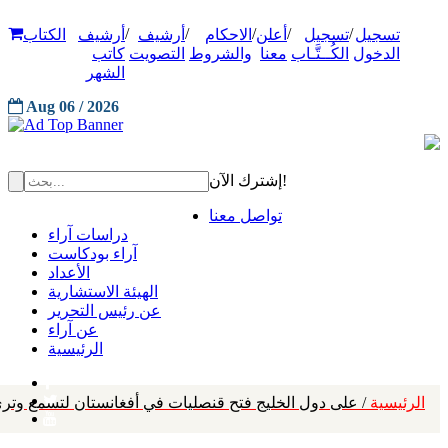
/
/
/
/
/
تسجيل
تسجيل
أعلن
الاحكام
أرشيف
أرشيف
الكتاب
الدخول
الكُــتَّـاب
معنا
والشروط
التصويت
كاتب
الشهر
Aug 06 / 2026
إشترك الآن!
تواصل معنا
دراسات آراء
آراء بودكاست
الأعداد
الهيئة الاستشارية
عن رئيس التحرير
عن آراء
الرئيسية
الرئيسية
/ على دول الخليج فتح قنصليات في أفغانستان لتسمع وتر