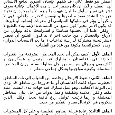
اطمئن هو فقط إغاثي) قد يتفهم الإنسان السوي الدافع الإنساني
لهذا العمل، و لكن إن كان يضمر أحد أن هذه الأعمال الإغاثية سوف
تؤثر في تغيير سلوك طالبان فهو ربما واهم، لأنها بمجرد أن تخرج
عن حد التشدد تفقد مناصرها و تؤسس لاحتراب داخلي، فهي لا
يمكن أن يؤثر في سلوكها السياسي أي معونات إنسانية أو غيرها .
قد يكون الأمر محير ًافهل نمتنع عن المساعدة الإنسانية؟ بالطبع لا
، ولكن علينا أن نحسبها سياسيًا و استراتيجيًا بدقة ونوازن بين
الأرباح والخسائر . من جانب آخر لا بد لدول الخليج أن تحضر
لاستراتيجية مشتركة لدراسة تداعيات ( ما بعد الانسحاب الدولي)
وهذه الاستراتيجية مكونة
من عدد من الملفات
الملف الأول
: كيف يمكن أن نحدد المخاطر المتوقعة من التغيرات
الحادثة في أفغانستان ، يشارك فيه امنيون و عسكريون و
أكاديميون و رجال سياسة من أجل محاولة نسبة أوزان المخاطر
المحتملة وكيفية مواجهتها بشكل جماعي منظم .
الملف الثاني
: ضبط الارتحال وخاصة من الشباب إلى تلك المناطق
الخطرة، سواء كانت أفغانستان أو ما جاورها من مناطق قد تؤدي
إلى البوابة الأفغانية، وهو عمل تشارك فيه جهات عدة، ليست أمنية
فقط و لكن إعلامية وتثقيفية وعمل ندوات من أجل بيان المخاطر
المحتملة و ربما ترتيب عوامل ردع كافية لجعل أولئك الذين
يفكرون في الارتحال يعيدوا التفكير من جديد.
الملف الثالث
: إعادة غربلة المناهج التعليمية و على كل المستويات