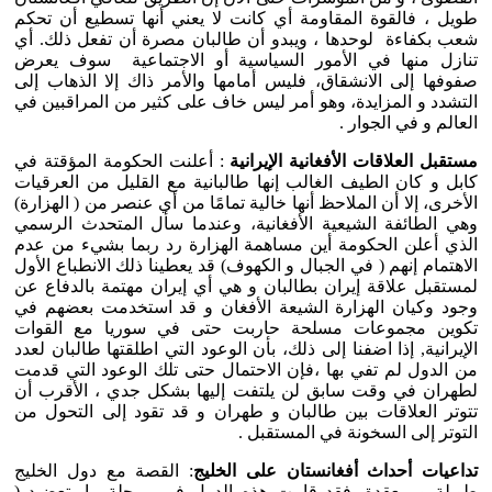
طويل ، فالقوة المقاومة أي كانت لا يعني أنها تسطيع أن تحكم
شعب بكفاءة لوحدها ، ويبدو أن طالبان مصرة أن تفعل ذلك. أي
تنازل منها في الأمور السياسية أو الاجتماعية سوف يعرض
صفوفها إلى الانشقاق، فليس أمامها والأمر ذاك إلا الذهاب إلى
التشدد و المزايدة، وهو أمر ليس خاف على كثير من المراقبين في
العالم و في الجوار .
مستقبل العلاقات الأفغانية الإيرانية
: أعلنت الحكومة المؤقتة في
كابل و كان الطيف الغالب إنها طالبانية مع القليل من العرقيات
الأخرى، إلا أن الملاحظ أنها خالية تمامًا من أي عنصر من ( الهزارة)
وهي الطائفة الشيعية الأفغانية، وعندما سأل المتحدث الرسمي
الذي أعلن الحكومة أين مساهمة الهزارة رد ربما بشيء من عدم
الاهتمام إنهم ( في الجبال و الكهوف) قد يعطينا ذلك الانطباع الأول
لمستقبل علاقة إيران بطالبان و هي أي إيران مهتمة بالدفاع عن
وجود وكيان الهزارة الشيعة الأفغان و قد استخدمت بعضهم في
تكوين مجموعات مسلحة حاربت حتى في سوريا مع القوات
الإيرانية, إذا اضفنا إلى ذلك، بأن الوعود التي اطلقتها طالبان لعدد
من الدول لم تفي بها ،فإن الاحتمال حتى تلك الوعود التي قدمت
لطهران في وقت سابق لن يلتفت إليها بشكل جدي ، الأقرب أن
تتوتر العلاقات بين طالبان و طهران و قد تقود إلى التحول من
التوتر إلى السخونة في المستقبل .
تداعيات أحداث أفغانستان على الخليج
: القصة مع دول الخليج
طويلة و معقدة، فقد قامت هذه الدول في مرحلة ما بتعضيد (