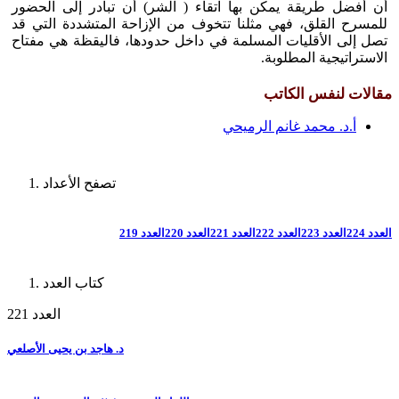
أن أفضل طريقة يمكن بها اتقاء ( الشر) أن تبادر إلى الحضور
للمسرح القلق، فهي مثلنا تتخوف من الإزاحة المتشددة التي قد
تصل إلى الأقليات المسلمة في داخل حدودها، فاليقظة هي مفتاح
الاستراتيجية المطلوبة.
مقالات لنفس الكاتب
أ.د. محمد غانم الرميحي
تصفح الأعداد
العدد 224
العدد 223
العدد 222
العدد 221
العدد 220
العدد 219
كتاب العدد
العدد 221
د. هاجد بن يحيى الأصلعي