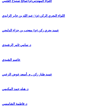
اللواء المهندس(م)/صالح صنيدح العتيبي
اللواء البحري الركن (م) / عبد الله بن جابر الزايدي
عميد بحري ركن (م)/ معجب بن جزاء الدلبحي
د. سامي ثامر الرشيدي
عاصم الشيدي
عميد طيار ركن ـ م .أسعد عوض الزعبي
د. هيله حمد المكيمي
د. فاطمة الشامسي