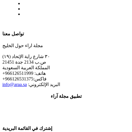
| تابعنا على
تواصل معنا
مجلة اراء حول الخليج
٣٠ شارع راية الإتحاد (١٩)
ص.ب 2134 جدة 21451
المملكة العربية السعودية
+هاتف: 966126511999
+فاكس:966126531375
:البريد الإلكتروني
info@araa.sa
تطبيق مجلة آراء
إشترك في القائمة البريدية