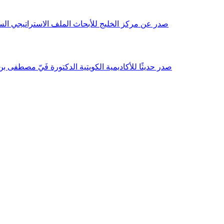
صدر عن مركز الخليج للأبحاث الملف الاستراتيجي السنوي مع بداية عام 2026م، باللغتين العربية والانجليزية وتضمن دراسات تحليلية ورؤى معمقة، 
صدر حديثًا للأكاديمية الكويتية الدكتورة فَيّ مصطفى