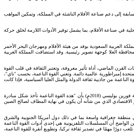
" في سبتمبر 2019م، لدعم السينما السعودية، كجزء من جهودها لتحقيق رؤية المملكة 2030. "وتهدف المسابقة إلى دعم صناعة الأفلام الناشئة في المملكة، وتمكين المواهب
حلية في صناعة الأفلام، بما يشمل توفير الأدوات اللازمة لخلق حركة
ان البندقية السينمائي الدولي (بينالي)، والذي انعقد في الأسبوع الأول من سبتمبر 2021م، شاركت المملكة العربية السعودية بوفد من هيئة الأفلام ومهرجان البحر الأحمر
 لمحافظة العلا كوجهة تصوير رئيسية. وقد استضافت المملكة العربية
ات القرن الماضي، أداة تأثير معروفة، وتعتبر الثقافة في قلب القوة
المتحدة إمبراطورية عالمية دائمة. وتعني القوة الناعمة، بحسب "ناي"،
 الناعمة من جاذبية ثقافة الدولة والمثل العليا السياسية، فإذا كانت
وقد حذت العديد من الدول حذو الولايات المتحدة وحاولت فرض سيطرتها من خلال قوتها الناعمة. وفي الصين، يقول "إريك لي" في مجلة فورين بوليسي (2018م) بأن "هذه القوة الناعمة تأخذ شكل مبادرة
لنمو الاقتصادي الذي من شأنه أن يكون في نهاية المطاف لصالح الصين
مرتبة الثانية في تصدير المسلسلات التلفزيونية العالمية بعد الولايات المتحدة. وقد ذاع صيتها منذ منتصف عام 2010م، في منطقة جغرافية واسعة بما في ذلك دول أمريكا الجنوبية والشرق
 من الواضح أن المسلسلات التلفزيونية هي إحدى أدوات القوة الناعمة
 دورًا مهمًا في تصدير ثقافة تركيا، وتطويع أنقرة للقوة الناعمة،