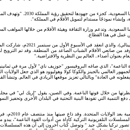
أطلقت هيئة الأفلام مسابقة "ضوء
وإنشاء نموذجًا مستدام لتمويل الأفلام في المملكة".
السعودية. وتدعم وزارة الثقافة وهيئة الأفلام من خلالها المواهب الم
ص عمل في هذا القطاع.
وفي الدورة الثامنة والسبعين لمهرج
إلى وفد من صانعي الأفلام الشباب الصاعد من المنطقة. وقد تم الترويج
ام بعنوان أصداء.. العالم بين النظرية والافتراضية."
وة الناعمة"، الذي صاغه البروفيسور "جوزيف ناي" لأول مرة في ثمانيني
لجمهور العالمي بالجينز والكوكا كولا وهوليوود هو الذي جعل الولايات 
لونه في العادة" وبالتالي تعزيز موقعها الريادي في العالم. وتنشأ القوة
فع التنمية التي تقودها البنية التحتية في البلدان الأخرى وتحفيز ا
وتحتل تركيا، ال
لمسلسلات التلفزيونية التركية كأداة من أدوات القوة الناعمة"، يبدو
تصور تركيا بشكل جيد " وتوصل كُتاب آخرون إلى أن هذه المسلسلات تلعب