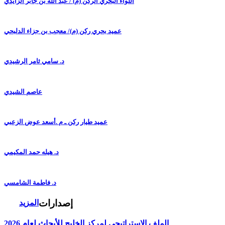
اللواء البحري الركن (م) / عبد الله بن جابر الزايدي
عميد بحري ركن (م)/ معجب بن جزاء الدلبحي
د. سامي ثامر الرشيدي
عاصم الشيدي
عميد طيار ركن ـ م .أسعد عوض الزعبي
د. هيله حمد المكيمي
د. فاطمة الشامسي
إصدارات
المزيد
الملف الاستراتيجي لمركز الخليج للأبحاث لعام 2026