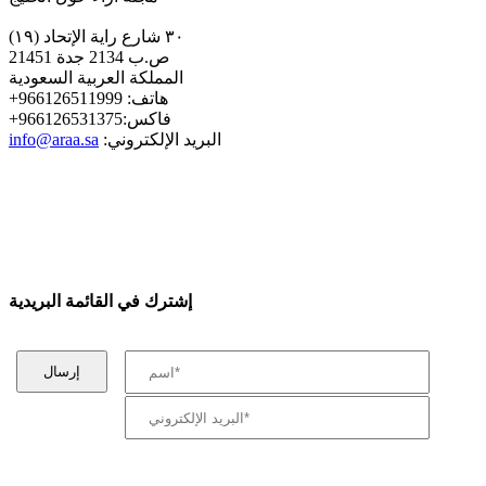
٣٠ شارع راية الإتحاد (١٩)
ص.ب 2134 جدة 21451
المملكة العربية السعودية
+هاتف: 966126511999
+فاكس:966126531375
:البريد الإلكتروني
info@araa.sa
إشترك في القائمة البريدية