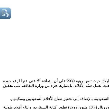
تشهد المملكة العربية السعودية حاليًا مرحلة تحول ثقافي واسعة النطاق، وتعد "الثقافة جزءًا أساسيًا من برنامج التحول الوطني الطموح للبلاد؛ حيث تنص رؤية 2030 على أن الثقافة "لا غنى عنها لرفع جودة
حيث تعمل هيئة الأفلام، باعتبارها جزء من وزارة الثقافة، على تحقيق
وفي 20 يناير 2021م، أطلقت هيئة الأفلام 28 مشروعًا مع الفائزين في مسابقة "ضوء". ويتضمن الاتفاق الذي يبلغ تمويله حوالي أربعين مليون ريال (10.7 مليون دولار) تطوير كتابة السيناريو، وإنتاج أفلام طويلة