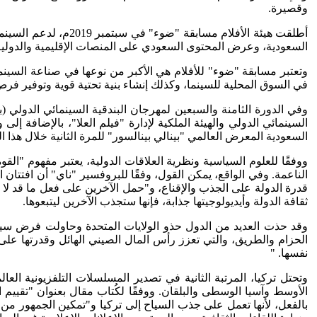
وقصيرة.
السعودية، وعرض المحتوى السعودي على المنصات الإقليمية والدولية، 
وتعتبر مسابقة "ضوء" للأفلام هي الأكبر من نوعها في صناعة السينما 
في السوق المحلية للسينما، وكذلك إنشاء بنية تحتية قوية وتوفير فر
السينمائي الدولي والهيئة الملكية لإدارة "فيلم العلا"، بالإضافة 
السعودية المعرض العالمي "بينالي بينالسور" للمرة الثانية خلال هذا الع
ووفقًا للعلوم السياسية ونظرية العلاقات الدولية، يعتبر مفهوم "الق
الناعمة. وفي الواقع، يمكن القول، وفقًا للبروفسير "ناي" أن افتتان ا
قدرة الدولة على الجذب والإقناع، و"حمل الآخرين على فعل ما قد لا يفع
ثقافة الدولة وأيديولوجيتها جذابة، فإنها ستجذب الآخرين ليتبعوها.
الحزام والطريق، والتي تعزز رأس المال الصيني الهائل وقدرتها على د
نفسها. "
الأوسط وآسيا الوسطى والبلقان. ووفقًا لكُتاب مقال بعنوان "تقييم ا
بالفعل، لأنها تعمل على جذب السياح إلى تركيا و"تمكين الجمهور من 