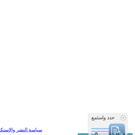
حدد واستمع
سياسة النشر والإستك