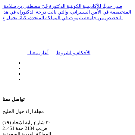
صدر حديثًا للأكاديمية الكويتية الدكتورة فَيّ مصطفى بن سلامة
المتخصصة في الأمن السيبراني، والتي نالت درجة الدكتوراه في هذا
التخصص من جامعة بليموث في المملكة المتحدة، كتابًا يحمل ع
|
الأحكام والشروط
أعلن معنا
| تابعنا على
تواصل معنا
مجلة اراء حول الخليج
٣٠ شارع راية الإتحاد (١٩)
ص.ب 2134 جدة 21451
المملكة العربية السعودية