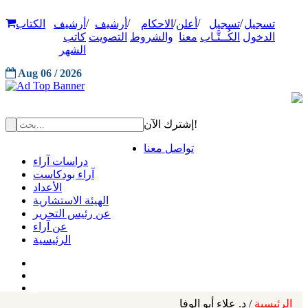
/
/
/
/
/
تسجيل
تسجيل
أعلن
الاحكام
أرشيف
أرشيف
الكتاب
الدخول
الكُــتَّـاب
معنا
والشروط
التصويت
كاتب
الشهر
Aug 06 / 2026
إشترك الآن!
تواصل معنا
دراسات آراء
آراء بودكاست
الأعداد
الهيئة الاستشارية
عن رئيس التحرير
عن آراء
الرئيسية
الرئيسية
/ د. علاء أبو الوفا