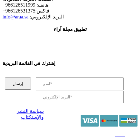
+هاتف: 966126511999
+فاكس:966126531375
:البريد الإلكتروني
info@araa.sa
تطبيق مجلة آراء
إشترك في القائمة البريدية
سياسة النشر
والإستكتاب
/ جميع الحقوق
محفوظة آراء 2014 -
2026