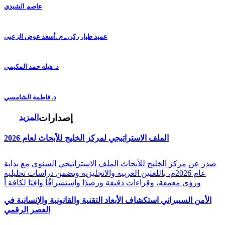
عاصم الشيدي
عميد طيار ركن ـ م .أسعد عوض الزعبي
د. هيله حمد المكيمي
د. فاطمة الشامسي
إصدارات
المزيد
الملف الاستراتيجي لمركز الخليج للأبحاث لعام 2026
صدر عن مركز الخليج للأبحاث الملف الاستراتيجي السنوي مع بداية
عام 2026م، باللغتين العربية والانجليزية وتضمن دراسات تحليلية
ورؤى معمقة، وقراءات دقيقة ورصدًا واستشرافًا وافيًا لكافة أ
الأمن السيبراني استكشاف الأبعاد التقنية والقانونية والإنسانية في
العصر الرقمي