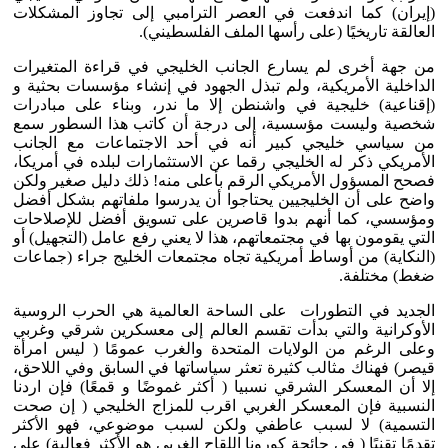
(إيران) كما اندفعت في العصر الترامبي إلى تجاوز المشكلات
العالقة تاريخيًا (على رأسها الملف الفلسطيني).
من جهة أخرى لم يسارع الجانب الخليجي في قراءة المتغيرات
الداخلية الأمريكية، ولم تبذل الجهود في إنشاء مؤسسات بحثية و
(إقناعية) خليجية في واشنطن إلا ما ندر، وبناء على مبادرات
شخصية وليست مؤسسية، إلى درجة أن كاتب هذا السطور سمع
من سياسي خليجي كبير أنه في أحد الاجتماعات مع الجانب
الأمريكي ذكر له الخليجي رقما عن الاستثمارات لبلده في أمريكا،
فصحح المسؤول الأمريكي الرقم بأعلى منه! ذلك دليل صغير ولكن
واضح على أن الخليجيين يحتاجوا أن يدرسوا ملفاتهم بشكل أفضل
ومؤسسي، كما أنهم بدوا قاصرين على تسويق أفضل للإصلاحات
التي يقومون بها في مجتمعاتهم، هذا لا يعني رفع عامل (التجهيل) أو
(النكاية) من أوساط أمريكية تجاه مجتمعات الخليج جراء (جماعات
ضغط) مختلفة.
الجديد في التطورات على الساحة العالمية هي الحرب الروسية
الأوكرانية والتي بدأت تقسم العالم إلى معسكرين شرقي وغربي
وعلى الرغم من الولايات المتحدة والغرب عمومًا ( ليس امرأة
قيصر) فهناك مثالب كثيرة تعثر سياساتها في السابق وفي اللاحق،
إلا أن المعسكر الشرقي نسبيا ( أكثر غموضًا و قمعًا) فإن اردنا
النسبية فإن المعسكر الغربي اقرب للمزاج الخليجي ( إن صحت
التسمية) لا لسبب عاطفي ولكن لسبب موضوعي، فهو الأكثر
تقدمًا تقنيًا ( في جائحة كورونا اللقاح الغربي هو الأكثر فعالية) على