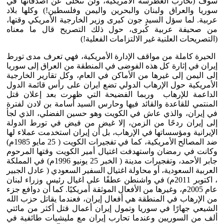
سوف (تحارب الغطرسة الأمريكية، ولن تتخلى عن أصدقائها في
سوريا والعراق ولبنان والبحرين واليمن وفلسطين!) وكلها بلاد
عربية. لما سؤل السيد جون كيرى وزير الخارجية الأمريكي وقتها،
من صحيفة عربية كُبرى، حول ذلك التصريح قال ما معناه
(التصريحات العلنية غير الالتزامات الفعلية!)
الحيرة كاملة من مواقف الإدارة الأمريكية، فهي تعرف مدى تورط
إيران في إثارة كل هذه الفوضى في المنطقة من العراق إلى سوريا
إلى اليمن إلى غيرها من الأماكن في العام، وكل تقارير الخارجية
الأمريكية حول الإرهاب الدولي تضع ايران على رأس قائمة الدول
الداعمة للإرهاب وربما الفضيحة التي ظهرت بعد إعلان قتل
المنتمي للقاعدة والقائد فيها وحارس السيد أسامة بن لادن لفترة
في إيران، والذي عاش في الكويت وهو حسين الفضلي، الذي لجأ
إلى إيران ردحًا من الزمن، إلا غيض من فيض في تورط الدولة
الإيرانية ومؤسساتها في الإرهاب، بل أن إيران استخدمت عملاء لها
ضد المصالح الأمريكية، كما في تفجيرات الكويت ( 25 مايو 1985م)
وكانت في رمضان واستهدفت اغتيال أمير الكويت وقتها المرحوم
جابر الأحمد، وتفجيرات مدينة ( الخبر 25 يونيو 1996م) في المملكة
العربية السعودية، أو محاولة اغتيال السفير السعودي ( عادل الجبير
، اكتوبر 2011م) في واشنطن عطفًا على اغيال رئيس وزراء لبنان
عام 2005م، وغيرها من الأفعال الموثقة أمريكيًا. كما أن دوافع جزء
من الإرهاب في المنطقة هي أفعال إيران، فعندما يقاتل حزب الله
الشيعي جهارًا في سوريا وتمول إيران أعمال قتل أكثر من مائتي
ألف من السوريين وعندما تحارب إيران مع مليشيات طائفية في