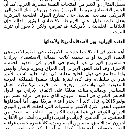
سبيل المثال، و الكثير من المنتجات التقنية مصدرها الغرب، كما أن
الجسر الاقتصادي مربوط بالغرب ( بمجرد أن يرفع البنك الفيدرالي
الأمريكي معدلات الفائدة، حتى تسارع البنوك الخليجية المركزية
بفعل ذلك) دليل على الارتباط الاقتصادي الوثيق، لذلك فإن
العلاقات الخليجية ـ الأمريكية قد تمرض، ولكن لا يجوز أن تترك
للموت .
العقدة الإيرانية. ويل لأصدقاء أمريكا ولأعدائها
أهم عقدة في العلاقات الخليجية ـ الأمريكية في العقود الأخيرة هي
العقدة الإيرانية أو ما يسميه كاتب المقالة (الاستعصاء الإيراني)
فالمشروع الإيراني هو التوسع في الجوار في العقود الخمسة
الأخيرة، وقد امتد النفوذ الإيراني إلى العراق وسوريا ولبنان واليمن
ولها مطامع في دول الخليج معلنة. في نهاية تعليق نُسب للأمير
بندر بن سلطان، وقد كان لفترة طويلة سفيرًا للمملكة العربية
السعودية في واشنطن، ويعرف عن قرب ميكانيكية العمل
السياسي ودهاليزه هناك، معلقًا على الاتفاق الإيراني مع الدول
الخمس الكبرى في الملف النووي، الذي وقع في الرابع عشر من
يوليو 2015م، قال (لابد أن يحذر أعداء أمريكا منها، أما أصدقاؤها
فعليهم الحذر أكثر). الأشهر والسنوات التي لحقت الاتفاق النووي
الإيراني المُوقع في فينا شهدت الكثير من التداعيات، البعض من
المعلقين، في الجانبين الإيراني والغربي (والعربي) أيضًا، مع الاتفاق،
آخرون ضد الاتفاق، مفسرين آلياته وبنوده، كلاً فسره حسب قراءته
للنص وتوقعاته للمستقبل، كمثل صياح الديكة عند الفجر، دون