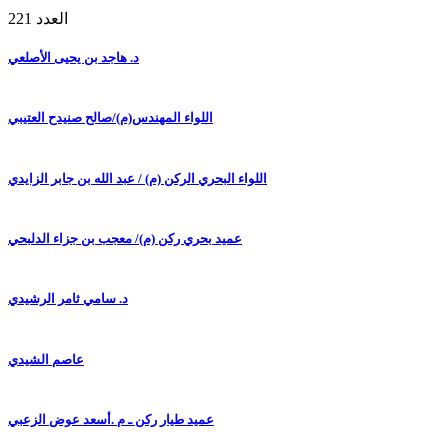
العدد 221
د. هاجد بن يحيى الأصلعي
اللواء المهندس(م)/صالح صنيدح العتيبي
اللواء البحري الركن (م) / عبد الله بن جابر الزايدي
عميد بحري ركن (م)/ معجب بن جزاء الدلبحي
د. سامي ثامر الرشيدي
عاصم الشيدي
عميد طيار ركن ـ م .أسعد عوض الزعبي