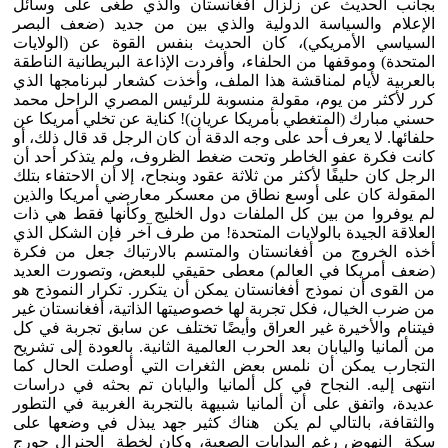
بجانب الحديث عن زلزال أفغانستان والذي طغى على وسائل
الإعلام والسياسة الدولية والذي بين من جديد (ضعف البصر
السياسي الأمريكي)، كان الحديث بنفس القوة عن (الولايات
المتحدة) وموقفها من الحلفاء، وأفردت الإذاعة البريطانية الناطقة
بالعربية لأيام لمناقشة هذا الملف، وأخذت كشعار لبرنامجها الذي
كرر لأكثر من يوم، مقولة منسوبة للرئيس المصري الراحل محمد
حسني مبارك (المتغطي بأمريكا عريان)! كناية عن تخلي أمريكا عن
حلفائها. لا يعرف أحد على وجه الدقة أن كان الرجل قد قال ذلك، أو
كانت فكرة عفو الخاطر وتحت ضغط الظروف، ولم يتذكر أحد أن
الرجل كان حليفًا لأكثر من ثلاثة عقود وبنجاح، إلا أن الاحتفاء بتلك
المقولة كان على أوسع نطاق من معسكر معارضي أمريكا والذين
لم يوفروا من بين كل الملفات دول الخليج وكأنها فقط هي ذات
العلاقة الجيدة بالولايات المتحدة! من طرف آخر فإن الشكل الذي
أخذه الخروج من أفغانستان والمتسم بالارتباك جعل من فكرة
(ضعف أمريكا في العالم) معطى حقيقي للبعض، وتصورت العديد
من القوى أن نموذج أفغانستان يمكن أن يتكرر. تكرار النموذج هو
من ضرب الخيال، فكل تجربة لها خصوصيتها الذاتية، أفغانستان غير
فيتنام والأخيرة غير العراق وأيضًا تختلف عن سابق تجربة في كل
من ألمانيا واليابان بعد الحرب العالمية الثانية. بالعودة إلى تشريح
التجارب يمكن أن نلمس بعض الثغرات التي أوصلت الحال كما
انتهى إليه. النجاح في كل ألمانيا واليابان تم بحثه في دراسات
عديدة، واتفق على أن ألمانيا شبيهة بالتجربة الغربية في التطور
والثقافة، بالتالي لم يكن هناك كثير جهد يبذل في وضعها على
سكة النهوض رغم البدايات الصعبة، وكان لخطة الجنرال جورج