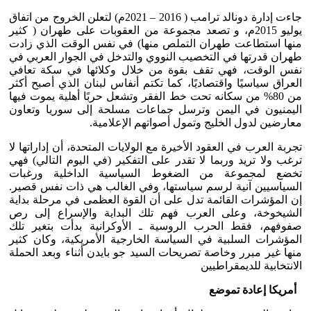
جاءت إدارة دونالد ترامب ( 2016 – 2021م) لتعلن الخروج من اتفاق
يوليو 2015م، و تصعد مجموعة من العقوبات على طهران ( كثير
منها استطاعت طهران التملص منها) في نفس الوقت الذي زادت
طهران قدرتها في التخصيب النووي والتدخل في الجوار العربي في
نفس الوقت، فهي تقف بقوة من خلال وكلائها في سكة تعافي
العراق سياسيًا واقتصاديًا، كما تكتم أنفاس لبنان الذي أصبح أكثر
من 80% من سكانه تحت خط الفقر وتشعل حربًا أهلية يموت فيها
اليمنيون في اليمن وترسل جماعات مسلحة إلى سوريا وتعاون
معارضين لدول الخليج وتمول أصواتهم الإعلامية.
تجربة العرب في العقود الأخيرة مع الولايات المتحدة، أن إداراتها لا
ترغب ولا تريد وربما لا تقدر على التفكير (في اليوم التالي) فهي
تخضع لمجموعة من الضغوط السياسية الداخلية ورغبات
السياسيين آنية لرسم سياستها، وفي الغالب هي ذات نفس قصير.
إن المؤشرات القائمة تدل على أن القوة العظمى في مرحلة بداية
الشيخوخة، وعلى العرب فهم تلك البداية والإسراع إلى رص
صفوفهم، فقط الحرب الروسية ـ الأوكرانية بدأت بتغير تلك
المؤشرات السلبية في السياسة الخارجية الأمريكية، وكان كثير
منها غير مبرر وخاصة تصريحات السيد جو بايدن أثناء وبعد الحملة
الانتخابية للديمقراطيين
أمريكا إعادة تموضع