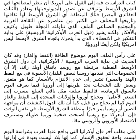
كتاب الدراسات فيه إلى القول على أمريكا أن تنظر لمصالحها في
الشرق الأوسط وتتوقف عن تصدير (أيديولوجيتها) وتغادر (الثبات
العقائدي المضر) فتلك المنطقة أي الشرق الأوسط لها ثقافتها
وتاريخها المختلف في الكثير من عناصره عن الثقافة الغربية
والمجتمع الصناعي الملف الذي تناولته المجلة طويل وكثيف
بالأفكار ولكنه يشير (قبل الحرب الأوكرانية\ الروسية) على بداية
التفكير في الانعطاف الذي بدأ يتحرك باتجاه الشرق الأوسط ليس
أمريكيًا ولكن أيضًا أوروبيًا.
على رأس الملف اليوم موضوع الطاقة (النفط والغاز) وقد كان
الحديث في بداية الحرب الروسية / الأوكرانية، أن دول الشرق
الأوسط النفطية مرتبطة مع روسيا باتفاق أوبك زائد، إلا أن
الخصومات التي تقدمها روسيا لبعض البلدان الآسيوية في بيع النفط
(الهند والصين) تشير إلى عدم الالتزام بالأسعار كما هو متفق،
وبعض تلك الشحنات تجد طريقها إلى أوروبا فيما يعرف اليوم
بالسوق الرمادية، فالنفط سلعة مثل باقي السلع يتسرب إلى
السعر الأعلى! وتحتاج أوروبا والولايات المتحدة إلى النفط والغاز
اليوم كما لم تحتاج من قبل، كما أن تلك الدول اكتشفت أن مواجهة
الصين أو روسيا يمر جبرًا بمنطقة الشرق الأوسط، في نفس الوقت
فإن المعركة مع روسيا أصبحت ضخمة وربما طويلة وتستنزف
الاقتصاد الأوروبي والروسي معًا.
على مقلب آخر فإن أوكرانيا التي يدافع عنها الغرب بشراسة اليوم
ليست واحة لحقوق الإنسان كما إنها بلاد ليست بعيدة في إدارتها