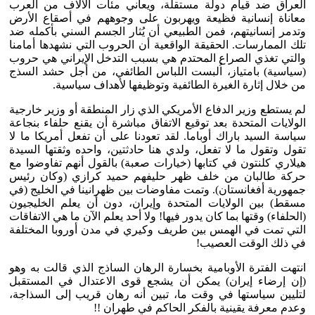
العراق ضد قيام دولة مستقلة، ويعاني مئات الآلاف من العرب
معاناة إنسانية فظيعة ويهربون على وجوههم في أصقاع الأرض
وتدمر إنسانيتهم، فمن الطبيعي أن يُثار الجسم السني بأكمله ضد
تلك الممارسات. الحقيقة الواقعية أن الحروب التي نشهدها أمامنا
والتي تغذي الصراع المحتدم هي بسبب التدخل الإيراني هي حروب
(سياسية) بامتياز، اُلبست اللباس الطائفي، من أجل حشد السذج
من خلال إثارة الغيرة الطائفية وتوظيفها لأهداف سياسية.
لم يستطع وزير الدفاع الأمريكي الذي زار المنطقة أو وزير خارجية
الولايات المتحدة بعد توقيع الاتفاق مباشرة أن يقنع حلفاء بنجاعة
سياسة السيد باراك أوباما. لقد تعودنا على أن تفعل أمريكا ما لا
تقول وتقول ما لا تفعل، ولدي هنا حادثتين، واحده وثقتها السيدة
هيلاري كلنتون في كتابها (خيارات صعبة) بالقول أنهم تفاوضوا مع
حركة طالبان من خلف ظهر حليفهم حميد كرازي (وكان رئيس
جمهورية أفغانستان). وتمت مفاوضات بين ظهرانينا في الخليج (في
مسقط) بين الولايات المتحدة وإيران، دون أن يعلم الخليجيون
(الحلفاء) وقتها بما كان يدور فيها! ولا أحد يعلم الآن ما هي الاتفاقات
التي تمت في الهمس بين طريف وكيري في مدن أوروبا المختلفة
في ذلك الوقت العصيب!
انتهت الفترة الأوبامية بخسارة الرهان الساذج الذي قالت به وهو
(إن إرضاء إيران) يمكن أن يشجع قوى الاعتدال في المستقبل
لتليين سياستها في وقت ما، تبين أنه رهان قريب إلى السذاجة،
وعدم معرفة يقينية بالفكر الحاكم في طهران !!