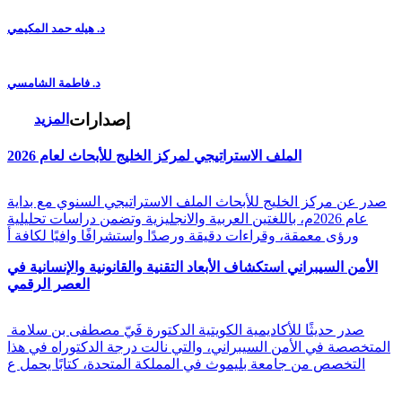
د. هيله حمد المكيمي
د. فاطمة الشامسي
إصدارات
المزيد
الملف الاستراتيجي لمركز الخليج للأبحاث لعام 2026
صدر عن مركز الخليج للأبحاث الملف الاستراتيجي السنوي مع بداية
عام 2026م، باللغتين العربية والانجليزية وتضمن دراسات تحليلية
ورؤى معمقة، وقراءات دقيقة ورصدًا واستشرافًا وافيًا لكافة أ
الأمن السيبراني استكشاف الأبعاد التقنية والقانونية والإنسانية في
العصر الرقمي
صدر حديثًا للأكاديمية الكويتية الدكتورة فَيّ مصطفى بن سلامة
المتخصصة في الأمن السيبراني، والتي نالت درجة الدكتوراه في هذا
التخصص من جامعة بليموث في المملكة المتحدة، كتابًا يحمل ع