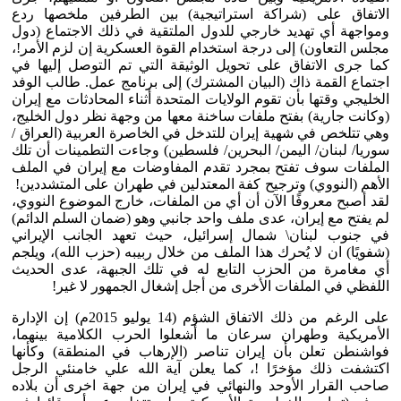
الاتفاق على (شراكة استراتيجية) بين الطرفين ملخصها ردع
ومواجهة أي تهديد خارجي للدول الملتقية في ذلك الاجتماع (دول
مجلس التعاون) إلى درجة استخدام القوة العسكرية إن لزم الأمر!،
كما جرى الاتفاق على تحويل الوثيقة التي تم التوصل إليها في
اجتماع القمة ذاك (البيان المشترك) إلى برنامج عمل. طالب الوفد
الخليجي وقتها بأن تقوم الولايات المتحدة أثناء المحادثات مع إيران
(وكانت جارية) بفتح ملفات ساخنة معها من وجهة نظر دول الخليج،
وهي تتلخص في شهية إيران للتدخل في الخاصرة العربية (العراق /
سوريا/ لبنان/ اليمن/ البحرين/ فلسطين) وجاءت التطمينات أن تلك
الملفات سوف تفتح بمجرد تقدم المفاوضات مع إيران في الملف
الأهم (النووي) وترجيح كفة المعتدلين في طهران على المتشددين!
لقد أصبح معروفًا الآن أن أي من الملفات، خارج الموضوع النووي،
لم يفتح مع إيران، عدى ملف واحد جانبي وهو (ضمان السلم الدائم)
في جنوب لبنان\ شمال إسرائيل، حيث تعهد الجانب الإيراني
(شفويًا) ان لا يُحرك هذا الملف من خلال ربيبه (حزب الله)، ويلجم
أي مغامرة من الحزب التابع له في تلك الجبهة، عدى الحديث
اللفظي في الملفات الأخرى من أجل إشغال الجمهور لا غير!
على الرغم من ذلك الاتفاق الشؤم (14 يوليو 2015م) إن الإدارة
الأمريكية وطهران سرعان ما أشعلوا الحرب الكلامية بينهما،
فواشنطن تعلن بأن إيران تناصر (الإرهاب في المنطقة) وكأنها
اكتشفت ذلك مؤخرًا !، كما يعلن آية الله علي خامنئي الرجل
صاحب القرار الأوحد والنهائي في إيران من جهة اخرى أن بلاده