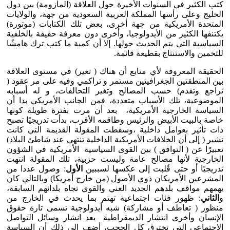
كتب الكثير في السنوات الأخيرة حول العلاقة (المأزومة) بين دول
الخليج وعلى رأسها المملكة العربية السعودية من جهة، والولايات
المتحدة الأمريكية من جهة أخرى، بعض تلك الكتابات (موتورة)
يكتنفها الكثير من الأيدولوجيا، وأخرى دون معرفة حقيقة بالخلفية
السياسية التي يتم الحديث حولها. إلا أن كمية ما كتب ترك هامشًا
للتخمين والاستنتاج بقطيعة قائمة.
الحقيقة المعروفة لأي متابع أن هناك ( تغير) في مستوى العلاقة
بين المنطقتين الجغرافيتين مستمر و تراكمي وفيه على مر عقود (
تراجع وتقدم) حسب المصالح وتغير التحالفات، و له أسبابه
الموضوعية، تلك الأسباب متعددة، فمن الجانب الأمريكي بدا أن
السياسة الخارجية الأمريكية، بعد أن مرت بفترة طويلة كونها
خاصة بالبيت الأبيض والرئيس وطاقمه الأقرب، بدأت تدريجيًا تصبح
ذات تأثير بعوامل داخلية ،وسقطت المقولة القديمة التي كانت
تشير ( إلى أن الخلافات الأمريكية الداخلية تنتهي عند شاطئ البلاد)
تعبيرًا عن ( التوافق ) بين القوى السياسية الأمريكية في الشؤون
الخارجية لأنها مصالح عامة وليست حزبية، تلك المقولة انتهت
تدريجيًا أو حتى قُلبت إلى عكسها لسببين
الأول
: وصول عددا من
المشرعين الأمريكان ذوي الأصول (من خارج أمريكا) وبالتالي كان
يهمهم مواقف بلدهم الجديد الغني والقوي تجاه بلدانهم السابقة،
و
الثاني
: ظهور فئات اجتماعية تهتم بما يحدث في الخارج من
منظور ( تعاطف أو مشاركة) شبه أيدولوجية تسمى تارة حقوق
الإنسان وأخرى انتشار الديمقراطية بعد انشار وسائل التواصل
الاجتماعي التي تخترق كل الحجب، أضف إلى ذلك أن السياسة