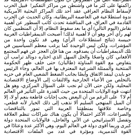
راكمتها على كثر ما في واشنطن من مراكز التفكير! قبيل الحرب
لإسقاط النظام العراقي عقد أحد تلك المراكز البحثية الأمريكية
ندوة استطلاعية في العاصمة البريطانية، وكان الحديث عن الحرب
القادمة في العراق، في المناقشة تحدث كاتب السطور عن أهمية
نقاش (اليوم التالي) أي ما بعد سقوط النظام، إلا أن المنظمين كان
لهم رأي آخر وهو أن لا أهمية لذلك! أصبحت الديمقراطيات الغربية
حبيسة (نتائج استطلاعات الرأي) وهي قد تكون واحدة من
المؤشرات، ولكن ليس الوحيدة كما يرغب معظم السياسيين في
تلك الديمقراطيات أن يصدقوه. من هنا فإن العجز عن فهم المجتمع
الأفغاني كان واضحًا والحل السهل الذي اختاره دونالد ترامب أن
يتفاوض مع القوة المناوئة (طالبان) حتى خلف ظهر الحكومة
المنتخبة والممثلة الشرعية المعترف بها في العالم، وجاء الرئيس
جو بايدن لينفذ الاتفاق وأيضًا بجانب الضغط الشعبي العام في حزبه
بالتخلص من الأعباء الخارجية والالتفات إلى الأوضاع الاقتصادية
المحلية. ولكن حتى الآن لم نجب على السؤال المركزي، وهو هل
انتهت قوة الولايات المتحدة من حيث القدرة على التأثير في العالم
أم لا؟ على الرغم من أن البعض يحب إجابات قاطعة بنعم أو لا، إلا
أن الميل المنهجي السليم ألا نذهب إلى ذلك الخيار لأنه قطعي،
وخاصة علاقتها بمنطقتنا العربية التي تمور بالتناقضات
والصراعات، الأكثر احتمالًا أن يكون هناك شراكات تنظم العلاقة
وتفصل الاستراتيجي عن الآني والعاجل، فالولايات المتحدة دولة
كبرى وربما أقوى دولة في العالم اليوم، وهي الأكثر عدة وعتادًا في
القوة التدميرية، ومؤثرة في عدد من الملفات الاقتصادية