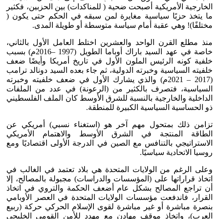
الخارجية الأمريكية أصبحت ضحية ( للمناكدات) بين الحزبين، فكثير
ما يتخذ حزبًا سياسية مغايرة لمن سبقه في الحكم حتى يكون (
مختلفًا)! وهي عقبة أمام سياسة متوسطة أو طويلة المدى.
منذ مطلع القرن الواحد والعشرين اختلط العامل الأول بالثاني،
خاصة في عهد السيد باراك أوباما الطويل (1997 –2016م) بسبب
خلفية كونه الرئيس الملون الأول في تاريخ أمريكا وأيضًا ضعف
خلفيته السياسية وخبرته الدولية، ثم جاء بعده السيد دونالد ترامب
(2017 – 2021م) والذي يشارك الأول في ضعف خلفيته وخبرته
السياسية، فتصرف بالكثير من (الرعونة) في عدد من الملفات
الداخلية والخارجية بالنسبة للشرق الأوسط كان الملف الفلسطيني
ذو الحساسية السياسية الكبيرة للمنطقة.
تزامن ذلك بمتحول مهم آخر هو (استغناء نسبي) أمريكي عن
الطاقة المنتجة في الشرق الأوسط والاهتمام الأمريكي
الاستراتيجي بالتنافس مع الصين في الدرجة الأولى اقتصاديًا ومع
روسيا الاتحادية سياسيًا.
وعلى الرغم من الولايات المتحدة هي بلاد تعتمد في الغالب في
اتخاذ قراراتها على (المؤسسات والدراسات) مجبولة بالمصالح، إلا
أن تراجع المصالح بشكل عام أضعف الحكمة والتروي في اتخاذ
القرار، فاندفعت مؤسسات الولايات المتحدة في العصر الأوبامي
بنصرة مباشرة أو غير مباشرة لقوى الإسلام الحركي حركة (ربيع
العرب)، واتخاذ موقف مهادن مع مهدد للأمن القومي الخليجي