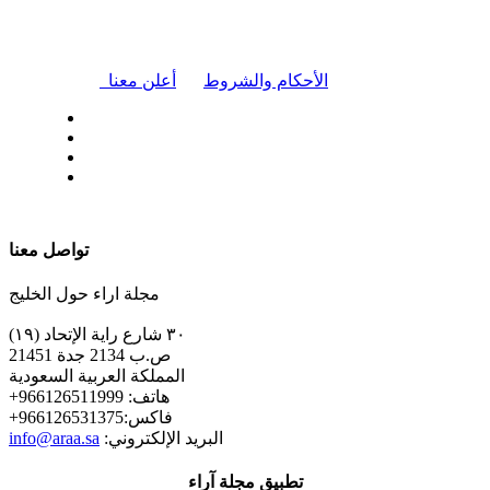
|
الأحكام والشروط
أعلن معنا
| تابعنا على
تواصل معنا
مجلة اراء حول الخليج
٣٠ شارع راية الإتحاد (١٩)
ص.ب 2134 جدة 21451
المملكة العربية السعودية
+هاتف: 966126511999
+فاكس:966126531375
:البريد الإلكتروني
info@araa.sa
تطبيق مجلة آراء