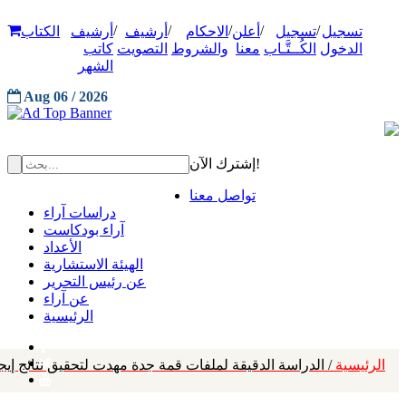
/
/
/
/
/
تسجيل
تسجيل
أعلن
الاحكام
أرشيف
أرشيف
الكتاب
الدخول
الكُــتَّـاب
معنا
والشروط
التصويت
كاتب
الشهر
Aug 06 / 2026
إشترك الآن!
تواصل معنا
دراسات آراء
آراء بودكاست
الأعداد
الهيئة الاستشارية
عن رئيس التحرير
عن آراء
الرئيسية
الرئيسية
/ الدراسة الدقيقة لملفات قمة جدة مهدت لتحقيق نتائج إيجا