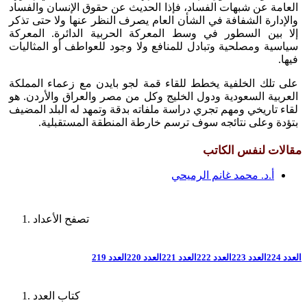
العامة عن شبهات الفساد، فإذا الحديث عن حقوق الإنسان والفساد
والإدارة الشفافة في الشأن العام يصرف النظر عنها ولا حتى تذكر
إلا بين السطور في وسط المعركة الحربية الدائرة. المعركة
سياسية ومصلحية وتبادل للمنافع ولا وجود للعواطف أو المثاليات
فيها.
على تلك الخلفية يخطط للقاء قمة لجو بايدن مع زعماء المملكة
العربية السعودية ودول الخليج وكل من مصر والعراق والأردن. هو
لقاء تاريخي ومهم تجري دراسة ملفاته بدقة وتمهد له البلد المضيف
بتؤدة وعلى نتائجه سوف ترسم خارطة المنطقة المستقبلية.
مقالات لنفس الكاتب
أ.د. محمد غانم الرميحي
تصفح الأعداد
العدد 224
العدد 223
العدد 222
العدد 221
العدد 220
العدد 219
كتاب العدد