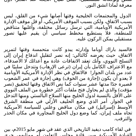
معرفة لماذا انشق النور.
الدول والمجتمعات الخليجية وقتها أصابها شيء من القلق، ليس
بسبب الاتفاق، ولكن بسبب الموقف الأمريكي، أو قل موقف الإدارة
الأمريكية الأوبامية، التي ترسل رسائل مختلفة، وأغلبها متناقض
للمنطقة، فلا يستطيع مخطط سياسي أن يقيم عليها تصور
مستقبلي يمكن الركون عليه.
فالسيد باراك أوباما وإدارته يبدو كانت متحمسة وقتها لتمرير
الاتفاق، حيث يعرضه كالتالي: إنه نصر لتقليل اندفاع إيران إلى
التسلح النووي، وأنك تعقد الاتفاقات عادة مع أعدائك لا الأصدقاء،
مع الاعتراف الكامل بأن إيران (ترعى الإرهاب) وتتدخل سلبيًا في
عدد من بلدان الجوار! فالاتفاق في نظر الإدارة الأمريكية الأوبامية
لا يعدو أن يكون (إجازة من الخوف) وهي إجازة في عمر الشعوب
قصيرة جدًا مدتها عشر سنوات كما نص الاتفاق وقتها لتحقيق (نصر
مؤقت) والذي لم يحاول فتح ملفات أكثر خطورة من الملف النووي
على الأقل بالنسبة لدول الخليج منها السلاح البالستي ومنها التدخل
في الجوار. أمر الذي وضع الحليف الأزلي في منطقة الشرق
الأوسط (إسرائيل) في مكان مناقض وعلني للسياسة الأمريكية
تجاه ملف إيران، كما وضع دول الخليج المجاورة في مكان الحذر
والترقب.
في لقاء كامب ديفيد التاريخي الذي عقد في شهر مايو 2015م، بين
القيادة الأمريكية وبين قادة مجلس التعاون أو ممثليهم، جرى