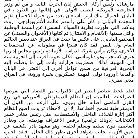
مارشال، رئيس أركان الجيش إبان الحرب الثانية و من ثم وزير
الخارجية الأمريكية النصيب الأوفى في إقالتها من العثرة ، في
اليابان الجنرال ماك آرثر استعان بعدد من خبراء الاجتماع لفهم
المجتمع الياباني و كان على رأسهم عالمة الأنثروبولوجي روث
بندكت التي طورت نظرية (السواء النفسي) عن السمة الوطنية
والتي سمتها (الالتحام و الامتثال) ثم كتابها ( الأقحوان والسيف) عن
المجتمع الياباني . على عكس ما حدث في العراق عند تعيين الحاكم
العام بول بليمر، فقد كان فقيرًا في معلوماته عن المجتمعات
الأخرى، وكان يرأس شركة لدراسة الأزمات، رئيس مجلس إدارتها
هنري كسنجر، وهو دبلوماسي، فكان تعيينه أقرب إلى الحزبية منه
إلى المهنية، لذلك اضطربت قراراته وأدت إلى ما وصلت إليه
التجربة العراقية من ضمن عوامل أخرى إلى التعثر، في اليابان
وألمانيا (أوروبا) تولى المهمة عسكريون بخبرة ورؤية، في العراق
مدني نظري.
لعلنا نلحظ عناصر التغير في الاقتراب من القضايا التي تفرضها
الصراعات العالمية، إن النظام الديمقراطي الأمريكي في ربع
القرن الماضي أصابه خلل بنيوي، على الرغم من القول أن
الديمقراطية تصحح أخطاءها، إلا أن الأخطاء تزايدت أصبح النظام
أكثر إثارة للخلاف الداخلي والاستقطاب، مثل رئيس مغادر خسر
الانتخابات (دونالد ترامب) يرفض الاعتراف بهزيمته، بل ويغادر
العاصمة دون تسليم وتسلم لخلفه، وهو مشهد نادر يكشف عن
عمق الأزمة، بجانب شواهد أخرى تظهر ذلك الخلل. افتقد الخبرة
المتراكمة التي من المفروض ان تكون المؤسسات الأمريكية قد