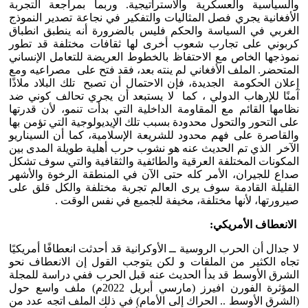
والسياسية والعسكرية والاستراتيجية. وربما بمراجعة التجربة
الأفغانية يجري فصل المثاليات والتفكير في نجاعة تصدير النموذج
الغربي في السياسة والحكم فليس بالضرورة أنه ينطبق انطباق
كربوني على تجارب شعوب أخرى لها ثقافات مختلفة قد تطور
نموذجها الخاص مع الاحتفاظ بالخطوط العريضة للتعامل الإنساني
المتحضر. الملف الأفغاني لم ينته بعد، فقد فتح على مصراعيه ومع
إعلان الحكومة الجديدة، فإن الاحتمال أن تصبح تلك البلاد ملاذًا
آمنًا للإرهاب الدولي ، كما لا يستبعد أن يجري تحالف كوني ضد
نظامها القائم مع المقاومة الداخلية التي بدأت تنمو، لأن قدرتها
على التحور والتحول محدودة بسبب تلك الإيديولوجية التي تؤمن بها
والقاصرة على فهم محدود للشريعة الإسلامية، كما أن السيناريو
الآخر الذي تم الحديث عنه هو نشوب حرب أهلية طويلة المدى بين
المكونات المختلفة العرقية والطائفية والثقافية والتي سوف تشكل
صداع للجيران، الأمر كله حتى الآن في المنطقة الرخوة والأشهر
القليلة القادمة سوف يرى العالم تجربة مختلفة والكل قلق على
صيرورتها، لأنها مختلفة، مخيفة للجميع في نفس الوقت .
الانعطاف الأمريكي:
لا جدال أن الحرب الروسية ــ الأوكرانية قد أحدثت انعطافًا أمريكيًا
تجاه الكثير من الملفات و لكن يتوجب القول إن الانعطاف نحو
الشرق الأوسط قد بدأ الحديث عنه قبل الحرب ففي دراسة للمجلة
المؤثرة الفورن افيرز (مارسي أبريل 2022م) ملف واسع حول
(الشرق الأوسط .. الحراك إلى الأمام) في ذلك الملف اتجه عدد من