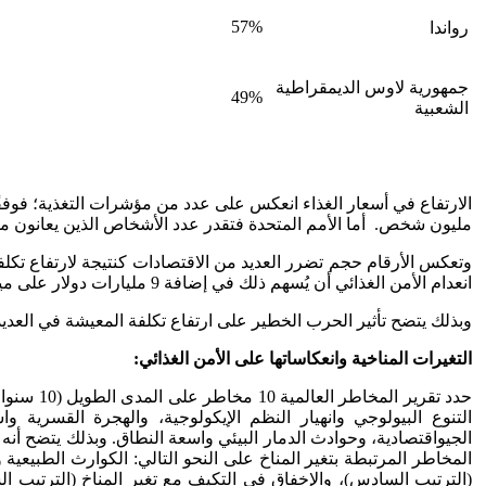
57%
رواندا
جمهورية لاوس الديمقراطية
49%
الشعبية
مليون شخص. أما الأمم المتحدة فتقدر عدد الأشخاص الذين يعانون من انعدام الأمن الغذائي ال
وتعكس الأرقام حجم تضرر العديد من الاقتصادات كنتيجة لارتفاع تكلفة
انعدام الأمن الغذائي أن يُسهم ذلك في إضافة 9 مليارات دولار على ميزانيات تلك الدول عامي 2022، 2023 م، مما سيؤثر على وضع الاحتياطات النقدية بتلك الدول.
وبذلك يتضح تأثير الحرب الخطير على ارتفاع تكلفة المعيشة في العد
التغيرات المناخية
وانعكاساتها على الأمن الغذائي:
حدد تقري
التنوع البيولوجي وانهيار النظم الإيكولوجية، والهجرة القسرية و
المخاطر المرتبطة بتغير المناخ على النحو التالي: الكوارث الطبيعية و
(الترتيب السادس)، والإخفاق في التكيف مع تغير المناخ (الترتيب الس