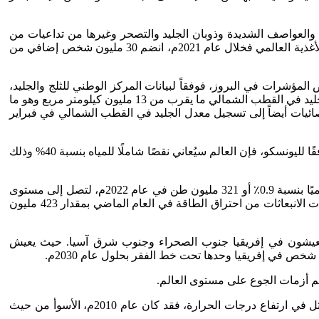
ضانات والعواصف الشديدة وذوبان الجليد والتصحر وغيرها من تداعيات من
بينها الموارد المائية وتراجع المساحات المنزرعة وانتشار الآفات والأمراض التي تصيب المحاصيل وحرائق الغابات وغير ذلك. ووفقًا لبرنامج الأغذية العالمي فخلال عام 2021م، انضم 30 مليون شخص إضافي من
لمؤشرات في البروز، فوفقاً لبيانات المركز الوطني للثلج والجليد،
سجلت كمية الجليد في العالم في يناير 2018م، أدنى مستوى لها مقارنة بنفس الشهر منذ عام 1981م، حيث سجل المعدل الشهري لامتداد الجليد في القطب الشمالي ما يقرب من 13 مليون كيلومتر مربع وهو ما
وسط الأعوام 1981-2010م، ويقل بمقدار 110 ألف كيلو متر مربع عن عام 2017م، كما تشير الإحصائيات أيضاً إلى تسجيل معدل الجليد في القطب الشمالي في فبراير
ففي الوقت الراهن يُعاني ما يزيد على بليوني شخص في العالم إجهاد مائي شديد، وهذا العدد من المتوقع أن يتضاعف بحلول عام 2050م، ووفقًا لليونسكو، فإن العالم سيُعاني نقصًا شاملًا للمياه بنسبة 40% وذلك
وفقا لتقرير " انبعاثات ثاني أكسيد الكربون في عام 2022م"، والصادر عن الوكالة الدولية للطاقة. فقد نمت انبعاثات ثاني أكسيد الكربون عالميًا بنسبة 0.9٪ أو 321 مليون طن في عام 2022م، لتصل إلى مستوى
مرتفع جديد يزيد عن 36.8 جيجا طن، وبعد عامين من التذبذبات الاستثنائية في معدلات الانبعاثات، والناجمة جزئيًا عن جائحة كورونا، فقد زادت الانبعاثات من احتراق الطاقة في العام الماضي بمقدار 423 مليون
جة للتغيرات المناخية يعيشون في إفريقيا جنوب الصحراء وجنوب شرق آسيا. حيث يعيش
وتُعاني المنطقة العربية من تداعيات عدة للتغيرات المناخية، مما سيكون له انعكاساته على الأمن الغذائي مستقبلًا. إحدى تلك التحديات تتمثل في ارتفاع درجات الحرارة، فقد كان عام 2010م، الأسوأ من حيث