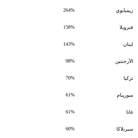
264%
زيمبابوي
158%
فنزويلا
143%
لبنان
98%
الأرجنتين
70%
تركيا
61%
سورينام
61%
غانا
60%
سيرنلاكا