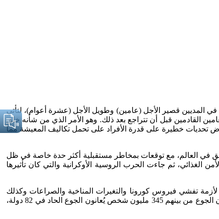
لاقتصادي العالمي، أبرز المخاطر العالمية في المديين قصير الأجل (عامين) وطويل الأجل (عشرة أعوام)، لتأتي
مين القادمين قبل أن تتراجع بعد ذلك. وهو الأمر الذي من شأنه خلق
تفرض تحديات خطيرة على قدرة الأفراد على تحمل تكاليف المعيشة مما
من المناطق في العالم، مع توقعات بمخاطر مستقبلية أكثر حدة خاصة في ظل
ن الغذائي، ثم جاءت الحرب الروسية الأوكرانية والتي كان تأثيرها
عالمي، فقد زاد عدد الأفراد الذي يُعانون انعدام الأمن الغذائي في العالم بأكثر من الضعف منذ عام 2019م؛ كنتيجة لأزمة تفشي فيروس كورونا والتغيرات المناخية والصراعات وكذلك
الحرب الروسية ـ الأوكرانية. لحد وصف البرنامج لعام 2022م، بأنه عام من الجوع غير المسبوق؛ حيث إن 828 مليون شخص في العالم يُعانون الجوع من بينهم 345 مليون شخص يُعانون الجوع الحاد في 82 دولة،