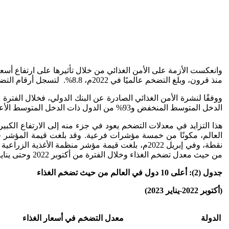
وانعكست الأزمة على الأمن الغذائي من خلال تأثيرها على ارتفاع أسع
منذ قرون، وبلغ التضخم عالميًا في 2022م، 8.8%. لتسجل أرقام التضخم رقمين في نحو نصف دول العالم، وثلاثة أرقام في بعض دول العالم في العام ذاته.
الدخل المتوسط المنخفض و93% من الدول ذات الدخل المتوسط الأعلى.
هذا التزايد في معدلات التضخم يعود في جزء منه إلى الارتفاع الكب
من حيث معدل تضخم الغذاء وخلال الفترة من أكتوبر 2022 وحتى يناير 2023م، حيث تجاوز الرقم ثلاثة أرقام في 3 دول وهي زيمبابوي وفنزويلا ولبنان. كما تجاوز الرقمين في باقي الدول.
جدول (2): أعلى 10 دول في العالم من حيث تضخم الغذاء
(أكتوبر 2022-يناير 2023)
الدولة
معدل التضخم في أسعار الغذاء