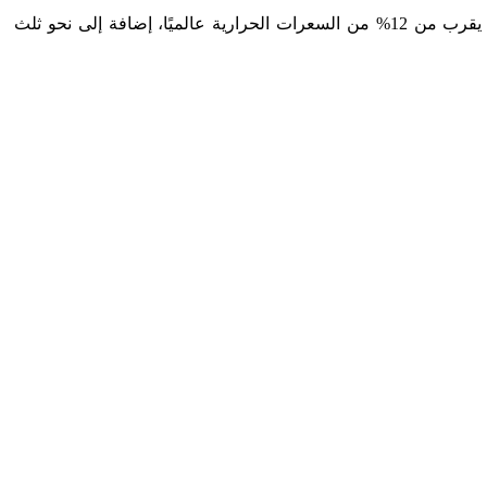
ويوضح جدول رقم (1) حصة روسيا وأوكرانيا من صادرات الحبوب والسلع الرئيسة عام 2021م، فالدولتان كانتا مسؤولتين عن تصدير ما يقرب من 12% من السعرات الحرارية عالميًا، إضافة إلى نحو ثلث