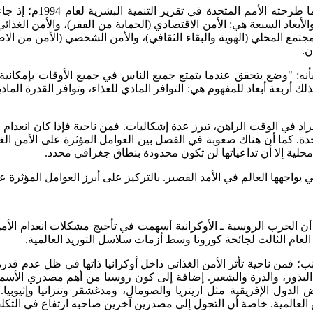
والأمن الغذائي هو أحد 
أبعاد السبعة هي: الأمن الاقتصادي (الحماية من الفقر)، والأمن الغذائ
لمجتمع المحلي (الهوية والبقاء الثقافي)، والأمن الشخصي (الأمن من ال
ن.
عالمي للأغذية لعام 1996م، الأمن الغذائي بأنه: "وضع يتحقق عندما يتمتع جميع الناس في 
أربعة أبعاد للمفهوم هي: التوافر المادي للغذاء، وتوافر القدرة المادية، و
د في الوقت الراهن، تبرز عدة إشكاليات. فمن ناحية فإذا كان انعدام الأ
حدة. كما أن هناك صعوبة في الفصل بين العوامل المؤثرة على الأمن الغ
لية إلا أن تداعياتها لن تكون محدودة بنطاق جغرافي محدد.
اجهها العالم في الأمد القصير. بالتركيز على أبرز العوامل المؤثرة على 
ا أن الحرب الروسية ـ الأوكرانية أسهمت في تأجيج مشكلات انعدام الأ
نب؛ فمن ناحية تأثر الأمن الغذائي داخل أوكرانيا ذاتها في ظل عدم ق
ت البذور، والذرة والشعير. إضافة إلى كون روسيا من أهم مصدري الأس
 الدول الإفريقية مثل اريتريا والصومال، ومدغشقر وتنزانيا وإثيوبيا.
العالمية. خاصة أن التحول إلى مصدرين آخرين صاحبه ارتفاع في التكل