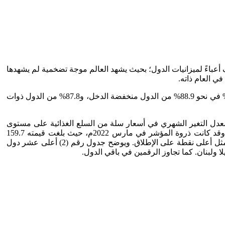
أعباءً لميزانيات الدول؛ بحيث يشهد العالم موجة تضخمية لم يشهدها
ووفقًا لنشرة الأمن الغذائي الصادرة عن البنك الدولي، فخلال الفترة من أكتوبر 2022 وحتى يناير 2023م، كانت معدلات التضخم أعلى من 5% في نحو 88.9% من الدول منخفضة الدخل، و87.8% من الدول ذوات
س معدل التغير الشهري في أسعار سلة من السلع الغذائية على مستوى
العالم، مكونًا من خمسة مؤشرات فرعية. وقد بلغت قيمة المؤشر في فبراير 2023م، 129.8 نقطة منخفضًا 0.6% مقارنة بالشهر السابق. وقد كانت ذروة المؤشر في مارس 2022م، حيث بلغت قيمته 159.7
نقطة، وفي إبريل 2022م، بلغت قيمة مؤشر منظمة الأغذية الزراعية والذي يقيس تكلفة سلة الغذاء المتوسطة حيث بلغ 160 نقطة وهو ما يمثل أعلى نقطة على الإطلاق. ويوضح جدول رقم (2) أعلى عشر دول