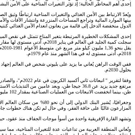
إحدى أهم المخاطر الحالية؛ إذ تؤثر التغيرات المناخية على الأمن البش
ويُعدّ الارتباط بين الأمن الغذائي والتغيرات المناخية ارتباطًا وثيق
الدول منخفضة الدخل إلى قائمة من يعانون انعدام الأمن الغذائي كنتيجة
إحدى المشكلات الخطيرة المرتبطة بتغير المناخ تتمثل في نقص المياه
2018م، أدنى مستوى له في هذا الشهر منذ عام 1979م.
بحلول 2030م.
طن، بينما انخفضت الانبعاثات من العمليات الصناعية بمقدار 102 مليون طن.
وجغرافيًا، يُشير البنك الد
المزارعون غالبًا على حافة الفقر، وفي حال لم تكن هناك خطوات جادة للحد من تداعيات التغيرات المناخي
وتشهد القارة الإفريقية واحدة من أسوأ موجات الجفاف منذ عقود، حيث يواجه أكثر من 37 مليون شخص الجوع الحاد. مما يُشكل واحدّا من أ
ارتفاع معدلات درجات الحرارة، والذي سجلت خلاله درجات حرارة قياسية في 19 دولة على مستوى العالم كان منها 