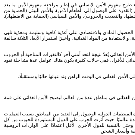
الأبعاد السبعة لمفهوم الأمن الإنساني وفقًا لما طرحته الأمم المتحدة في تقرير التنمية البشرية لعام 1994م؛ إذ جاء طرح مفهوم الأمن الإنساني في إطار مراجعة مفهوم الأمن ما بعد
ي (القدرة على الوصول إلى الطعام الآمن)، والأمن البيئي (الحماية من
اضطهاد والتعذيب والحروب)، والأمن السياسي (الحماية من الاضطهاد).
جميع الأوقات بإمكانية الحصول المادي والاقتصادي على أغذية كافية وسليمة ومغذية تلبي
الاستفادة من المواد الغذائية، وأخيرًا استقرار الأبعاد الثلاثة سالفة
من الغذائي يُعدّ نتيجة لتحد أمني آخر كالتغيرات المناخية أو الحروب
ذائي للأفراد، ففي حالات كثيرة يكون هناك عوامل عدة متداخلة تقود
الأمن الغذائي في الوقت الراهن وتداعياتها حاليًا ومستقبلًا.
من الغذائي في مناطق عدة من العالم. ليصبح الأمن الغذائي على قمة
درة المنظمات الدولية الوصول إلى العديد من المناطق بسبب العمليات
مدة عالميًا. حيث أثرت الحرب على الدول المستوردة للحبوب من كل
 وحتى بالنسبة للدول الأخرى الأقل اعتمادًا على الواردات الروسية
فة وأسعار الشحن.