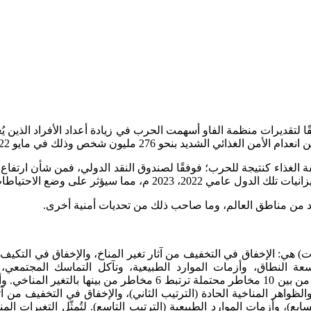
شديد بنحو 276 مليون شخص وذلك في مايو 2022م.
 الغذاء كنتيجة للحرب؛ فوفقًا لصندوق النقد الدولي، فمن شأن ارتفاع ت
يد من مناطق العالم، وما صاحب ذلك من تحديات أمنية أخرى.
ر المخاطر العالمية 10 مخاطر على المدى الطويل (10 سنوات) هي: الإخفاق في التخفيف من آثار تغير ال
اسعة النطاق، وأزمات الموارد الطبيعية، وتآكل التماسك المجتمعي، 
الجيواقتصادية، وحوادث الدمار البيئي واسعة النطاق. وبذلك يتضح أنه
الظواهر المناخية الحادة (الترتيب الثاني)، والإخفاق في التخفيف من آثا
ابع)، وأزمات الموارد الطبيعية (الترتيب التاسع). لتُمثّل التغيرات ا