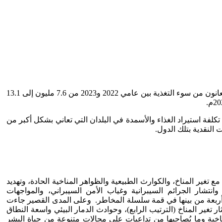
الارتفاع في أسعار الغذاء انعكس على عدد من مؤشرات التغذية؛ فوفقًا لتقديرات منظمة الفاو أسهمت الحرب في زيادة أعداد الأفراد الذين يُعانون من سوء التغذية بين عامي 2022 و2023 من 7.6 مليون إلى 13.1
كلفة استيراد الغذاء والأسمدة في البلدان التي تعاني بشكل أكبر من
مناخ، والإخفاق في التكيف مع تغير المناخ، والكوارث الطبيعية والظواهر المناخية الحادة، وتهديد
وانتشار الجرائم السيبرانية وغياب الأمن السيبراني، والمواجهات
 من بين 10 مخاطر محتملة ترتبط 6 مخاطر من بينها بالتغير المناخي. وأربعة من بينها في قمة سلسلة المخاطر. وعلى المدى القصير جاءت
ر تغير المناخ (الترتيب الرابع)، وحوادث الدمار البيئي واسعة النطاق
لمناخية وما يُصاحبها من تداعيات على مجالات متنوعة من حياة البشر