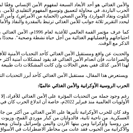
الحرب الباردة، في محاولة لتعميق وتوسيع المفهوم التقليدي للأمن. وال
التلوث ونفاد الموارد)، والأمن الصحي (الحماية من الأمراض)، وأمن ا
ليحدد التقرير ثلاثة جوانب للأمن الغذائي ترتبط بالمقدرة والنفاذ والأما
كما عرف مؤتمر القمة ال
احتياجاتهم وأفضلياتهم الغذائية من أجل حياة نشطة وصحية". محددًا بذلك 
الذكر مع الوقت.
والحديث عن واقع ومستقبل الأمن الغذائي كأحد التحديات الأمنية للأفرا
والصراعات، فإن انعدام الأمن الغذائي قد يقود لمشكلات أمنية أكثر 
لهذا الأمر. كذلك ففي بعض الحالات وإن كانت المشكلات ذات طبيعة مح
ويستعرض هذا المقال، مستقبل الأمن الغذائي كأحد أبرز التحديات التي يو
الحرب الروسية الأوكرانية والأمن الغذائي عالميًا:
رغم وجود جملة من التحديات المؤثرة على الأمن الغذائي للأفراد، إل
الأولويات العالمية منذ فبراير 2022م، خاصة أن اندلاع الحرب كان في العام الثالث لجائحة كورونا وسط أزمات سلاسل التوريد العالمية.
وقد كان للحرب الأوكرانية تأثيرها على الأمن الغذائي من أكثر من جا
العسكرية. من ناحية ثانية، فالدولتان من كبار موردي القمح، وزيو
من روسيا وأوكرانيا ومن بينها الأردن واليمن وإسرائيل ولبنان وبعض
والأكرانية من الحبوب فقد عانت من مخاطر الاضطرابات في الأسواق 