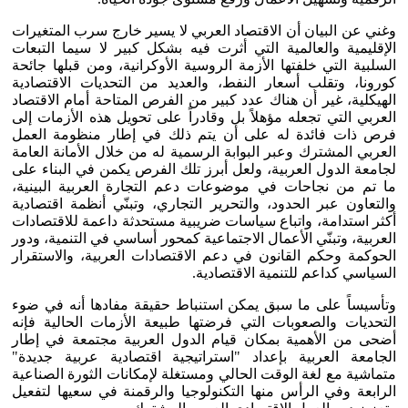
وغني عن البيان أن الاقتصاد العربي لا يسير خارج سرب المتغيرات
الإقليمية والعالمية التي أثرت فيه بشكل كبير لا سيما التبعات
السلبية التي خلفتها الأزمة الروسية الأوكرانية، ومن قبلها جائحة
كورونا، وتقلب أسعار النفط، والعديد من التحديات الاقتصادية
الهيكلية، غير أن هناك عدد كبير من الفرص المتاحة أمام الاقتصاد
العربي التي تجعله مؤهلاً بل وقادراً على تحويل هذه الأزمات إلى
فرص ذات فائدة له على أن يتم ذلك في إطار منظومة العمل
العربي المشترك وعبر البوابة الرسمية له من خلال الأمانة العامة
لجامعة الدول العربية، ولعل أبرز تلك الفرص يكمن في البناء على
ما تم من نجاحات في موضوعات دعم التجارة العربية البينية،
والتعاون عبر الحدود، والتحرير التجاري، وتبنّي أنظمة اقتصادية
أكثر استدامة، واتباع سياسات ضريبية مستحدثة داعمة للاقتصادات
العربية، وتبنّي الأعمال الاجتماعية كمحور أساسي في التنمية، ودور
الحوكمة وحكم القانون في دعم الاقتصادات العربية، والاستقرار
السياسي كداعم للتنمية الاقتصادية.
وتأسيساً على ما سبق یمكن استنباط حقيقة مفادها أنه في ضوء
التحديات والصعوبات التي فرضتها طبيعة الأزمات الحالية فإنه
أضحى من الأهمية بمكان قيام الدول العربية مجتمعة في إطار
الجامعة العربية بإعداد "استراتيجية اقتصادية عربية جديدة"
متماشية مع لغة الوقت الحالي ومستغلة لإمكانات الثورة الصناعية
الرابعة وفي الرأس منها التكنولوجيا والرقمنة في سعيها لتفعيل