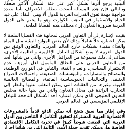
البيئية يرجع أثرها بشكل أكبر على فئة السكان الأكثر ضعفًا،
وبالتالي فإن هذه المسألة أضحت تتطلب الاعتراف بأننا بصدد
مواجهة مهمة تفوق القدرات الفردية للدول ألا وهي البقاء على قيد
الحياة والاستثمار في التأهب للكوارث وهو ما يحتم على الدول
العربية ضرورة التعاون إزاء مختلف هذه القضايا الملحة.
بقيت الإشارة إلى أن التعاون العربي لمجابهة هذه القضايا الملحة لا
یمكن اعتباره حلاً شاملاً وذلك لأن بعض الموارد البيئية مثل المياه
والغذاء مقيدة بشبكات خارج العالم العربي، والتعاون الوثيق بين
الدول العربية لا يمنع أشكال التبادل الإقليمية والعالمية الأخرى،
يضاف إلى ذلك مجموعة من العراقيل الأخرى والتي من شأنها الحد
من التعاون العربي على النطاق المأمول لعل أبرزها، عدم
الاستقرار السياسي، وانعدام الثقة، والتباين في التواريخ الوطنية،
والمصالح والمسارات، والمؤسسات الضعيفة، واحتمالات الصراع
العنيف، والتحالفات الجيوسياسية القائمة، والمصالح العالمية
القوية، وغيرها من العقبات التي يمكن التغلب عليها بالنظر إلى
التجارب الرائدة في مجال التعاون والتي من بينها حالة مجلس
التعاون الخليجي الذي يمكن اعتباره أحد الأشكال الناجحة للتبادل
الإقليمي المؤسسي في العالم العربي.
وفي إطار مما سبق يتضح أنه يمكن الدفع قدماً بالمشروعات
الاقتصادية العربية المشتركة لتحقيق التكامل لا التنافس بين الدول
العربية التي قطعت شوطاً كبيرًا في تجربة التكامل الاقتصادي
الخاصة بها، ويمكن تقديم جملة الأمور التالية التي من شأنها إحراز