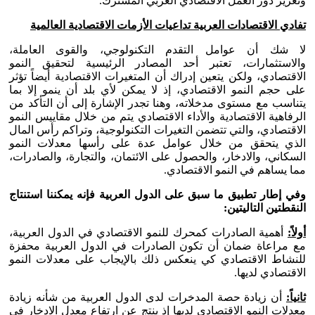
وتعزيز دور العمل الاقتصادي العربي المشترك.
تفادي الاقتصادات العربية تداعيات الأزمات الاقتصادية العالمية
لا شك أن عوامل التقدم التكنولوجي، والقوى العاملة،
والاستثمارات، تعتبر أحد المصادر الرئيسية لتحقيق النمو
الاقتصادي، ولكن يتعين إدراك أن المتغيرات الاقتصادية أيضاً تؤثر
على حجم النمو الاقتصادي، إذ لا يمكن لأي بلد أن ينمو إلا بما
يتناسب مع مستوى مدخلاته، وهنا تجدر الإشارة إلى أن التأكد من
الرفاهية الاقتصادية والأداء الاقتصادي يتم من خلال مقاييس النمو
الاقتصادي، والتي تتضمن التغيرات التكنولوجية، وتراكم رأس المال
الذي يتحقق من خلال عوامل عدة على رأسها معدلات النمو
السكاني، والادخار، والحصول على الائتمان، والتجارة، والصادرات،
مما يساهم في النمو الاقتصادي.
وفي إطار تطبيق ما سبق على الدول العربية فإنه يمكننا استنتاج
النقطتين التاليتين:
أولاً:
أهمية الصادرات كمحرك للنمو الاقتصادي في الدول العربية،
مع مراعاة ضمان أن تكون الصادرات في الدول العربية محفزة
للنشاط الاقتصادي كي ينعكس ذلك بالإيجاب على معدلات النمو
الاقتصادي لديها.
ثانياً:
أن زيادة حصة المدخرات لدى الدول العربية من شأنه زيادة
معدلات النمو الاقتصادي لديها إذ ينتج عن ارتفاع معدل الادخار في