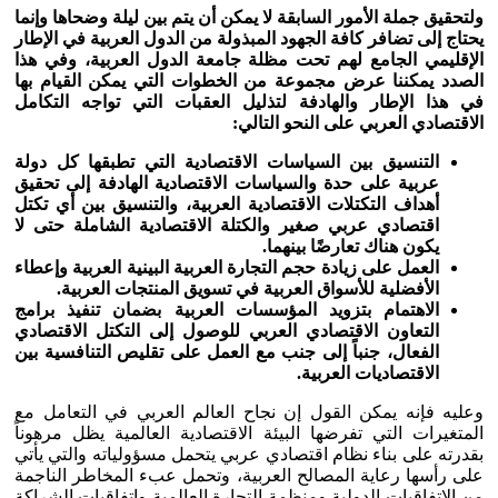
ولتحقيق جملة الأمور السابقة لا يمكن أن يتم بين ليلة وضحاها وإنما
يحتاج إلى تضافر كافة الجهود المبذولة من الدول العربية في الإطار
الإقليمي الجامع لهم تحت مظلة جامعة الدول العربية، وفي هذا
الصدد يمكننا عرض مجموعة من الخطوات التي يمكن القيام بها
في هذا الإطار والهادفة لتذليل العقبات التي تواجه التكامل
الاقتصادي العربي على النحو التالي:
التنسيق بين السياسات الاقتصادية التي تطبقها كل دولة
عربية على حدة والسياسات الاقتصادية الهادفة إلى تحقيق
أهداف التكتلات الاقتصادية العربية، والتنسيق بين أي تكتل
اقتصادي عربي صغير والكتلة الاقتصادية الشاملة حتى لا
يكون هناك تعارضًا بينهما.
العمل على زيادة حجم التجارة العربية البينية العربية وإعطاء
الأفضلية للأسواق العربية في تسويق المنتجات العربية.
الاهتمام بتزويد المؤسسات العربية بضمان تنفيذ برامج
التعاون الاقتصادي العربي للوصول إلى التكتل الاقتصادي
الفعال، جنباً إلى جنب مع العمل على تقليص التنافسية بين
الاقتصاديات العربية.
وعليه فإنه يمكن القول إن نجاح العالم العربي في التعامل مع
المتغيرات التي تفرضها البيئة الاقتصادية العالمية يظل مرهوناً
بقدرته على بناء نظام اقتصادي عربي يتحمل مسؤولياته والتي يأتي
على رأسها رعاية المصالح العربية، وتحمل عبء المخاطر الناجمة
من الاتفاقيات الدولية ومنظمة التجارة العالمية واتفاقيات الشراكة