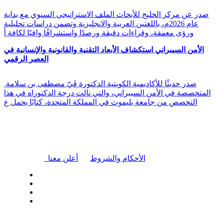
صدر عن مركز الخليج للأبحاث الملف الاستراتيجي السنوي مع بداية
عام 2026م، باللغتين العربية والانجليزية وتضمن دراسات تحليلية
ورؤى معمقة، وقراءات دقيقة ورصدًا واستشرافًا وافيًا لكافة أ
الأمن السيبراني استكشاف الأبعاد التقنية والقانونية والإنسانية في
العصر الرقمي
صدر حديثًا للأكاديمية الكويتية الدكتورة فَيّ مصطفى بن سلامة
المتخصصة في الأمن السيبراني، والتي نالت درجة الدكتوراه في هذا
التخصص من جامعة بليموث في المملكة المتحدة، كتابًا يحمل ع
|
الأحكام والشروط
أعلن معنا
| تابعنا على