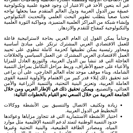
غير أنه يتعين الأخذ في الاعتبار أن وجود فجوة علمية وتكنولوجية
عميقة بين الدول العربية ودول العالم المتقدم مما يجعلها تواجه
تحدياً صعباً يتطلب تطوير البحث العلمي والتحديث التكنولوجي
وإنشاء شبكة من المراكز العلمية المتميزة، ومواكبة الثورة العلمية
والتكنولوجية كمفتاح للتقدم والازدهار.
وختاماً يمكن القول إن العام العربي بحاجة لاستراتيجية فاعلة
للعمل الاقتصادي العربي المشترك ترتكز على مبادئ أساسية
ومحاور رئيسية يمكن تطبيقها كحزمة كاملة تنطوي على تحييد
العمل الاقتصادي العربي المشترك عن العمل السياسي والخلافات
العاجلة التي قد تنشأ بين الدول العربية، والتوزيع العادل للمزايا
والأعباء على جميع الأطراف، وربط مراحل التكامل بمراحل التنمية
الشاملة، وبناء موقف موحد تجاه العالم الخارجي، على أن يراعى
عند تحقيق ذلك إيلاء قدر كبير من الاهتمام والأولوية لتنمية القوى
العاملة العربية، وتعزيز البنية التحتية، والتنمية الزراعية والأمن
الغذائي، والتصنيع،
ويمكن تحقيق ذلك في الإطار العربي ومن خلال
الجامعة العربية من خلال السعي نحو القيام بالخطوات التالية:
زيادة وتكثيف الاتصال والتنسيق بين الأنشطة ووكالات
التخطيط في الدول العربية.
اختيار الأنشطة الاستثمارية التي قد تتجاوز مزاياها وعوائدها
حدود التنمية الوطنية لتمتد لدعم التنمية الإقليمية مثل موارد
المياه، ومصادر الطاقة الطبيعية، والبنية التحتية وغيرها