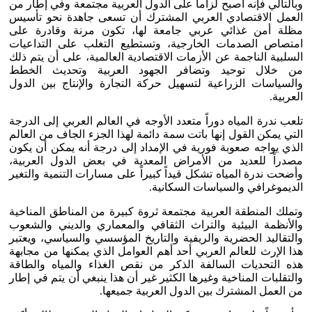
وبالتالي فإنه أصبح لزاماً على الدول العربية مجتمعة وفي إطار من
العمل الاقتصادي العربي المشترك أن تسعى جاهدة نحو تأسيس
مظلة أمن غذائي عربي جامعة لها، تكون مرنة وقادرة على
امتصاص الصدمات الخارجية، وتستطيع التغلب على التداعيات
السلبية الناجمة عن الأزمات الاقتصادية العالمية، على أن يتم ذلك
من خلال توحيد وتضافر الجهود العربية وتحديث الخطط
والسياسات الزراعية لتسهيل حركة التجارة والإنتاج بين الدول
العربية.
تلعب ندرة المياه دوراً متعدد الأوجه في العالم العربي إلى الدرجة
التي يمكن القول إنها باتت سمة دائمة لهذا الجزء الجاف من العالم
الذي يواجه صعوبة فورية في الإمداد إلى درجة أنه يمكن أن يكون
مصدراً للعديد من الأمراض المعدية في بعض الدول العربية،
وأضحت ندرة المياه تشكل قيداً كبيراً على مسارات التنمية والتغير
الديموغرافي والسياسات السكانية.
وتملك المنطقة العربية مجتمعة ثروة كبيرة من المناطق المناخية
والأنظمة البيئية والتراث الثقافي والمعماري والديني والشعوب
والتقاليد الحضرية والريفية والتاريخ المؤسسي والسياسي، ويعتبر
هذا الإرث للعالم العربي أحد أهم العوامل الذي يمكنها من مجابهة
هذه التحديات السالفة الذكر من نقص الغذاء والمياه والطاقة
والتقلبات المناخية وغيرها الكثير غير أن هذا ينبغي أن يتم في إطار
من العمل المشترك بين الدول العربية جميعها.