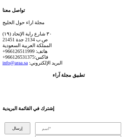
تواصل معنا
مجلة اراء حول الخليج
٣٠ شارع راية الإتحاد (١٩)
ص.ب 2134 جدة 21451
المملكة العربية السعودية
+هاتف: 966126511999
+فاكس:966126531375
:البريد الإلكتروني
info@araa.sa
تطبيق مجلة آراء
إشترك في القائمة البريدية