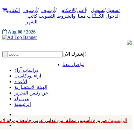
/
/
/
/
/
تسجيل
تسجيل
أعلن
الاحكام
أرشيف
أرشيف
الكتاب
الدخول
الكُــتَّـاب
معنا
والشروط
التصويت
كاتب
الشهر
Aug 08 / 2026
إشترك الآن!
تواصل معنا
دراسات آراء
آراء بودكاست
الأعداد
الهيئة الاستشارية
عن رئيس التحرير
عن آراء
الرئيسية
الرئيسية
/ ضرورة تأسيس مظلة أمن غذائي عربي جامعة ومرنة لام