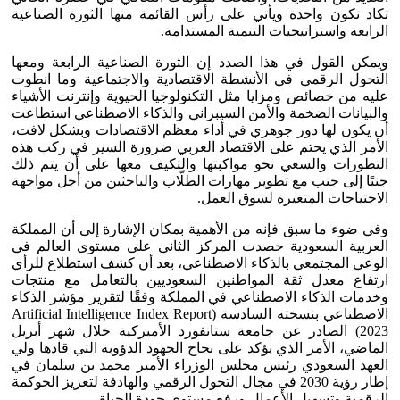
تكاد تكون واحدة ويأتي على رأس القائمة منها الثورة الصناعية
الرابعة واستراتيجيات التنمية المستدامة.
ويمكن القول في هذا الصدد إن الثورة الصناعية الرابعة ومعها
التحول الرقمي في الأنشطة الاقتصادية والاجتماعية وما انطوت
عليه من خصائص ومزايا مثل التكنولوجيا الحيوية وإنترنت الأشياء
والبيانات الضخمة والأمن السيبراني والذكاء الاصطناعي استطاعت
أن يكون لها دور جوهري في أداء معظم الاقتصادات وبشكل لافت،
الأمر الذي يحتم على الاقتصاد العربي ضرورة السير في ركب هذه
التطورات والسعي نحو مواكبتها والتكيف معها على أن يتم ذلك
جنبًا إلى جنب مع تطوير مهارات الطلّاب والباحثين من أجل مواجهة
الاحتياجات المتغيرة لسوق العمل.
وفي ضوء ما سبق فإنه من الأهمية بمكان الإشارة إلى أن المملكة
العربية السعودية حصدت المركز الثاني على مستوى العالم في
الوعي المجتمعي بالذكاء الاصطناعي، بعد أن كشف استطلاع للرأي
ارتفاع معدل ثقة المواطنين السعوديين بالتعامل مع منتجات
وخدمات الذكاء الاصطناعي في المملكة وفقًا لتقرير مؤشر الذكاء
الاصطناعي بنسخته السادسة (Artificial Intelligence Index Report
2023) الصادر عن جامعة ستانفورد الأميركية خلال شهر أبريل
الماضي، الأمر الذي يؤكد على نجاح الجهود الدؤوبة التي قادها ولي
العهد السعودي رئيس مجلس الوزراء الأمير محمد بن سلمان في
إطار رؤية 2030 في مجال التحول الرقمي والهادفة لتعزيز الحوكمة
الرقمية وتسهيل الأعمال ورفع مستوى جودة الحياة.