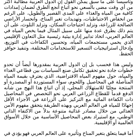
وتأسيساً على ما سبق يمكن القول إن الدول العربية مطالبة أكثر
من أي وقت مضى بالسعي نحو اتباع أنجع الطرق لضمان إمدادات
كافية من المياه والغذاء على المدى القصير والطويل، على الرغم
من انخفاض الاحتياطيات، وتهديدات تغير المناخ، وانحسار الأراضي
الصالحة للزراعة، وتزايد احتياجات السكان، وتزايد التلوث، على أن
يتم ذلك بطرق عدة منها على سبيل المثال فيما يخص المياه في
العالم العربي، اتخاذ تدابير إدارة بيئية رئيسية مثل التعاون الإقليمي
الذي يحمي مستجمعات المياه، وتحسين الكفاءات في التوزيع،
وإدخال استراتيجيات التسعير للاستخدامات المختلفة، وتنفيذ حوافز
الحفظ.
وليس هذا فحسب بل إن الدول العربية بمقدورها أيضاً أن تحدو
خطوات جادة نحو تحقيق تكامل صنع السياسات بين قطاعي الغذاء
والمياه، حول مفهوم المياه الافتراضية، الذي يعترف بقيمة المياه
المتأصلة في المحاصيل واللحوم، سواء المستوردة أو المصدرة أو
المنتجة محليًا للاستهلاك المحلي، إذ أن اتباع هذا النهج من شأنه
الدفع قدماً للقطاع الزراعي العربي نحو التخصص في المحاصيل
ذات الكفاءة المائية مع التركيز على الزراعة في الأجزاء الأقل
إجهادًا للمياه في العالم العربي وبهذه الطريقة يتحقق مفهوم الأمن
الغذائي من خلال مصادر غذائية متنوعة بدلاً من الاكتفاء الذاتي
الوطني، مع استيراد بعض المحاصيل الأساسية من خلال الأسواق
العالمية أو الإقليمية.
أما فيما يتعلق بتغير المناخ وتأثيره على العالم العربي فهو يؤدي في