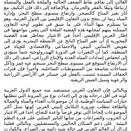
الغالب إلى تفاقم نقاط الضعف الحالية والملحة بالفعل والمتصلة
ارتباطًا وثيقًا بالفقر والحرمان، وبالإضافة إلى ذلك فإن التكيف مع
آثار تغير المناخ كالتصحر، وارتفاع مستوى سطح البحر، وإدارة
المياه ربما لن ينجح بدون التعاون الإقليمي بين الدول العربية، وهو
ما يستلزم منها البناء على ما سبق في تطوير أوجه التعاون
الممكنة بينهم لمجابهة هذه القضية الملحة التي يتعين مواجهتها في
إطار العربي الإقليمي أخذاً في الاعتبار مخاطر هذه القضية
المحورية إذ أن تغير المناخ الناتج عن الأنشطة البشرية يؤدي إلى
تقويض الأساس البيئي والاجتماعي والاقتصادي للحياة في
المنطقة، كما أن التغيرات في الدورة الهيدرولوجية حتماً ستؤدي
إلى انخفاض إمدادات المياه العذبة والإنتاج الزراعي، أضف إلى ذلك
أن الارتفاع المتوقع في مستوى سطح البحر سينجم عنه غمر وتآكل
مساحات شاسعة من المستوطنات الساحلية، وأخيراً فإن فترات
الجفاف الممتدة تتسبب بالفعل في خسائر في الأراضي الزراعية
والرعوية وسبل العيش الريفية.
وبالتالي فإن التعاون العربي ستستفيد منه جميع الدول العربية
كونه في أقل درجاته يؤدي إلى إحداث نوع من المرونة التي تتطلبها
خيارات السياسة الوطنية، إذ أن موضوعات الغذاء والمياه والعمالة
والطاقة تتطلب ضرورة التكامل البيئي العربي كونها تمثل أكثر
الموضوعات إلحاحاً التي توفر فرصاً واعدة للنجاح، أخذا في الاعتبار
أن الحروب والصراعات من شأنها التأثير السلبي على قدرة النظم
البيئية على دعم السكان الحاليين والمستقبليين، وبالتالي فعلينا
إدراك أن العالم العربي في حالة شبه دائمة من الصراع، والكوارث