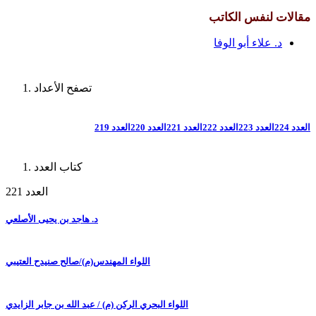
مقالات لنفس الكاتب
د. علاء أبو الوفا
تصفح الأعداد
العدد 224
العدد 223
العدد 222
العدد 221
العدد 220
العدد 219
كتاب العدد
العدد 221
د. هاجد بن يحيى الأصلعي
اللواء المهندس(م)/صالح صنيدح العتيبي
اللواء البحري الركن (م) / عبد الله بن جابر الزايدي