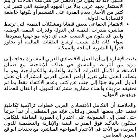
الكثير، لأنه قد يكون من الأفضل في مثل هذه الحالات أن يتم
الاستثمار بجهد عربي بدلاً من الجهود الوطنية التي تتميز في
كثير من الأحيان بعدم القدرة على التقسيم أو بكونها خاضعة
لاقتصاديات الدولة.
الاهتمام الجماعي ببعض قضايا ومشكلات التنمية التي ترتبط
مباشرة بقدرات التنمية في الدولة وقدرات التنمية الوطنية
والتي قد يكون من الصعب على أي دولة مواجهتها بمفردها،
سواء كان ذلك بسبب ارتفاع النفقات المالية، أو تجاوز
قدراتها البشرية المتاحة والممكنة.
بقيت الإشارة إلى أن العمل الاقتصادي العربي المشترك بحاجة إلى
مزيد من الترابط والتنسيق في هياكله الإنتاجية، مع ضمان
الاستخدام الأمثل للقدرات الذاتية والعلمية والتكنولوجية وهو ما
يتطلب العمل على تعزيز أواصر العمل العربي المشترك بأن تعمل
الدول العربية جنبًا إلى جنب عن كثب وعدم الاكتفاء فقط بما تم
تحقيقه من بناء وإنشاء مشاريع مشتركة التمويل، أو انتقال للعمالة
ورؤوس الأموال.
والخلاصة أن التكامل الاقتصادي العربي خطوات تراكمية تكاملية
تعتمد على بعضها البعض وبالتالي فإنه من المنطقي أن تبدأ جزئياً
حتى تصل إلى الشمولية على اعتبار أن الصورة الشاملة للتكامل
ستكون بالتأكيد فوق القدرات الفنية والإدارية والتنظيمية للدول
العربية، مع الأخذ في الاعتبار المواجهة المباشرة مع تحديات الواقع
العربي المعاصر.