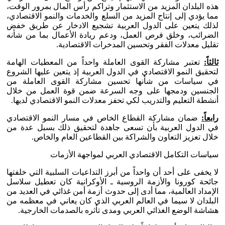
هذه البلدان المزيد من الاستثمار وتراكم رأس المال بمرور الوقت،
مما يؤدي إلى إنتاج المزيد من السلع والخدمات والنمو الاقتصادي،
لذلك يتعين على الدول العربية تشجيع الادخار عن طريق خفض
الضرائب، وخلق فرص العمل، ودعم ريادة الأعمال بما من شأنه
تقليل معدلات الفقر وتحسين المدخرات الاقتصادية.
ثالثاً:
تعتبر مشاركة القوى العاملة واحداً من المعطيات الهامة
لتحقيق النمو الاقتصادي في الدول العربية إذ يتعين عليها الشروع
في سياسات من شأنها تحسين مشاركة القوى العاملة من
الجنسين ودمجها على وجه السرعة ضمن قوة العمل من خلال
أنشطة التعليم والتدريب لكي تحفز معدلات النمو الاقتصادي لديها.
رابعاً:
ضمان مشاركة القطاع الخاص في مسار النمو الاقتصادي
في الدول العربية بأن تسعى جاهدة لتحقيق ذلك بسبل عدة من
خلال تعزيز التعاون والشراكة بين القطاعين العام والخاص.
سياسات التكامل الاقتصادي العربي لمواجهة الأزمات
لا يخفى على أحد أن واحداً من أبرز التداعيات السلبية التي خلفتها
جائحة كورونا والأزمة الروسية ـ الأوكرانية كان تعطيل سلاسل
الإمداد العالمية، مما أدى إلى حدوث أزمة أمن غذائي في العديد من
البلدان لا سيما في العالم العربي الذي كان يعاني في معظمه من
هشاشة الوضع الغذائي العربي ومدى تأثره بالصدمات الخارجية.