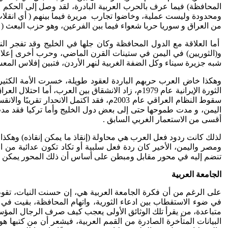
المحافظة) فيما عرف بالحرب العربية البادرة، لقد وصل إلى الحكم ف
ومحدودة وليست عملية، وخاضوا تجارب مريرة فيما بينهم ( أي انقلا
من العراق و سوريا حربا شعواء فيما ببن الفرعين، وهو حزب البعث ( 
أما العلاقة مع الدول المحافظة وكان جلها في الخليج وقد تفجر ا
شبه جزيرة سيناء وكل الضفة الغربية لنهر الأردن، فتبين إفلاس الم
سقوط النظام العراقي عام 2003م، فقد اكتم
اليمن، و مدت طموحها حتى إلى بعض دول الخليج وأما تركيا فقد مدت 
أقسى من الاستعمار الغربي السابق .
ومصر واليمن، الأخير كان ردة فعل سلبية أو تكاد تكون عدائية من ال
تنضم إليه في محور مقابل ومبطن على أساس أن ذلك المحور يمكن أ
الجامعة العربية
على الرغم من أن فكرة الجامعة العربية هي، إن حسنت النيات، تقوم ب
في ضوء الاستقطاب بين ادعاء الثورية، واتهام المحافظة، بقيت في
متباعدة، من يقرأ تلك الوثائق الأولى يعجب كيف صرف الرجال المؤ
البيانات المتأخرة الصادرة من القمم العربية، فيشعر أن من كتبها 