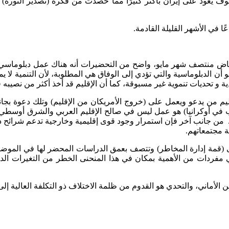
 يعود على إيران بأكثر كثيرًا مما حصدت من فكرة (تصدير الثورة) موا
في الأشهر القليلة القادمة.
اض منتصف شهر مايو، واضح من التحضيرات أنه هناك عمل دبلوماسي د
 أن الدبلوماسية والتي تؤدي إلى الوفاق هي المطلوبة، لأن التنمية ل
ة و تحديات تنموية غير مسبوقة، كما أن الإقليم قد أخذ أكثر من نصيبه
ليم من يدعو ويعمل على (خروج الأمريكان من الإقليم) وتلك دعوة بجان
رب في أوكرانيا) هو عمل ليس في صالح الإقليم العربي والشرق أوسطي 
 من جانب آخر فإن استمرار وجود قوى إقليمية وخارجية تدعم شرائح دا
ة مجتمعاتهم.
ى (قمة إدارة المخاطر) وتتصف بعمق الدراسات المحضر لها في الموضوعا
 مفردات من الأهمية بمكان في هذا المنحنى الخطر من التغيرات الدولي
أماني، والتحدي هو القدوم من ظلمة الاختلاف ذو التكلفة العالية إلى ثم