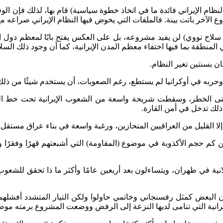
ك القصة ونتائجها في عام ٢٠٠٢م، (إنه إن وجد النظام الإيراني فائدة ما في اتخاذ خطوة سياسية) 
لآخر باتت بينة. فالملفات التي يخوض فيها النظام الإيراني صراعه مع
لاح نووي) لن يفيد مشروعه، بل على العكس يفتح بابًا لمعظم دول الع
منطقة بما فيها اختفاء معظم المدن الإيرانية، كما أن وجود ذلك السلاح ل
ن بسنتين تغير النظام.
ي وحربه في أوكرانيا لم يستطع، رغم الصعوبات، أن يستخدم شيئًا من ذلك
نى الخطر، وسقطت شريحة واسعة من الشعوب الإيرانية تحت خط الفق
لك تدخل في أمن القارة.
 إلا القليل من العراقيين المنحازين، ورغبة واسعة في بناء عراق مستقل
ن كم حجم الأكذوبة في موضوع (المقاومة) التي أشبعتهم قهرًا وفقرًا وع
ية في طهران، ويتساءلون بعد أربعين عامًا وأكثر ما ذا تحقق للشعوب 
إن البعض كمثل رفسنجاني وخاتمي حاولوا ولكن التيار المتشدد أفشله
يرانية التي تنامى لديها النزعة إلى الرفض ووضعت المشروع برمته موض