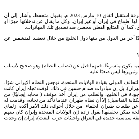
ربما تطور علاقات إيران مع المنظومة العربية والخليجية هي أساس التفكير بمستقبل يقلل من التوتر ويزيد فرص التعاون، من لديهم المعرفة استقبل اتفاق 10 مارس 2023 م، بقبول متحفظ، وأشار إلى أن
ها أطماع في إيران أو غير إيران، وكل ما يقال عن تدخلاتها جهرًا أو
 كما أن المتابع الفطن محصن ضد تصديق تلك المهاترات.
ددًا آخر من الدول من بينها دول الخليج من خلال تعضيد المنشقين عن
؟
ربما يكون متسرعًا، فمهما قيل عن (تصلب النظام) وهو صحيح لأسباب
تبريرها ليس صعبًا عليه.
ية، وبين التحالف الدولي بقيادة الولايات المتحدة، توجس النظام الإيراني شرًا،
طهران)، بل إن مبادرات صدام حسين في ذلك الوقت تجاه إيران كانت
ودة في الخليج، والطلب من إيران أخذ موقف ( محايد إيجابيًا) من
ابة التفاصيل) إلا أن نظام طهران عندما تأكد من نجاته، وقدمت له
ة، عن طلعات طيران الحلفاء من خلال أجوائه، ذلك الأمر أكده زلماي
لإيراني) عندما يرى أن هناك مصلحة يمكن تحقيقها! يقول زادة (إن الولايات المتحدة وإيران كان بينهم
 طبقة سياسية جديدة في العراق واجتثاث حزب البعث)، إيران إن وجدت