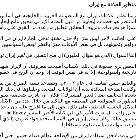
منظور العلاقة مع إيران
:
المنتظر هو خطوات إيجابية من قبل النظام الإيراني لتحيق نتائج إيجاب
غمزًا هو تخرصات وتزييف الحقائق تنطلق من عدد من القوى على رأسه
على الجانب الآخر ليس سرًا ولا حتى مخفيًا تدخل الجارة إيران في ال
دولهم وتمويلهم، بل في بعض الأوقات جهرًا بالفخر لبعض السياسيين ا
إنما السؤال (الذي هو سؤال المليون) إن صح التعبير، هل تُغير إيران ت
البعض يرى صعوبة في ذلك، لأسباب أصبحت معروفة، أن لإيران شهية مف
تاريخية وأيديولوجية، إلا أنه في نفس الوقت إذا وجد أن الربح في خ
والعالم حبس أنفاسه في عام ٢٠٠٢م، وتت
وكانت القناعة السائدة لديه أن الولايات المتحدة وحلفاؤها في ذل
باتجاه التحالف ضد (العدو المشترك)! فكان أن بادرت شخصية دبلوما
التطورات المتوقعة في المنطقة مع التأكيد من خلال عدد من (الاثبا
الدلائل الحسية القاطعة على ذلك، تحول إلى ما اقترح عليه بأن يأخذ
خليل
تنسيق عاليًا، وكان ممثل إيران في الأمم المتحدة جواد ظريف (الذي 
فرصة مواتية سياسية تقوم باستقلالها.
في وقت لاحق استفادة إيران من الإطاحة بنظام صدام حسين حتى أكث