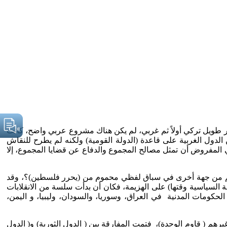
ار طويل تركي أولاً ثم غربي، لم يكن هناك مشروع عربي واضح، كانت
 الدول الغربية على قاعدة (الدولة القومية) ولكنه لم يطرح للنقاش
 المفروض أن تمثل مصالح المجموع والدفاع عن قضايا المجموع، إلا
سهم من جهة أخرى في سباق لفظي محموم من (يحرر فلسطين)؟، وقد
كري إلى بلدانها ولام العسكر ( الطبقة السياسية وقتها) على الهزيمة، فكان أن بدأت سلسة من الانقلابات
العسكرية على الحكومات المدنية في العراق، وسوريا، والسودان، وليبيا، و اليمن،
وأن غيرهم ( قاوم الوحدة)، فتمت المفارقة بين ( الدول الثورية) و( الدول