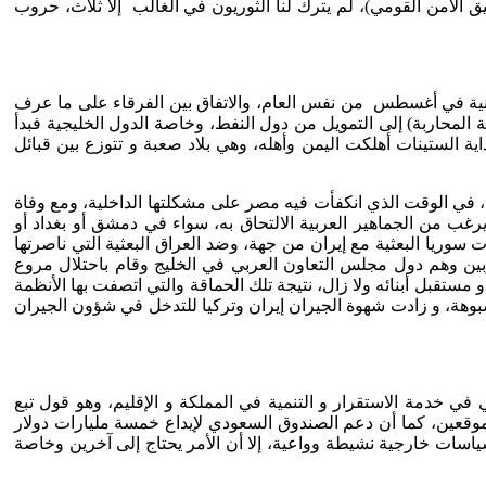
ق الأمن القومي)، لم يترك لنا الثوريون في الغالب إلا ثلاث، حروب
العاصمة السودانية في أغسطس من نفس العام، والاتفاق بين الفرقاء على ما عرف
ية المحاربة) إلى التمويل من دول النفط، وخاصة الدول الخليجية فبدأ
ة الستينات أهلكت اليمن وأهله، وهي بلاد صعبة و تتوزع بين قبائل
ن، في الوقت الذي انكفأت فيه مصر على مشكلتها الداخلية، ومع وفاة
 به ويرغب من الجماهير العربية الالتحاق به، سواء في دمشق أو بغداد أو
لتنافس بين الأطراف عقدًا كاملًا حتى اشتعال الحرب العراقية الإيرانية 1981م، فكان أن تحيزت سوريا البعثية مع إيران من جهة، وضد العراق البعثية التي ناصرتها
بين وهم دول مجلس التعاون العربي في الخليج وقام باحتلال مروع
 مستقبل أبنائه ولا زال، نتيجة تلك الحماقة والتي اتصفت بها الأنظمة
مشبوهة، و زادت شهوة الجيران إيران وتركيا للتدخل في شؤون الجيران
 السياسة الخارجية السعودية هي في خدمة الاستقرار و التنمية في المملكة و الإقليم، وهو قول تبع
ي الشؤون الداخلية بين الموقعين، كما أن دعم الصندوق السعودي لإيداع خمسة مليارات دولار
ياسات خارجية نشيطة وواعية، إلا أن الأمر يحتاج إلى آخرين وخاصة