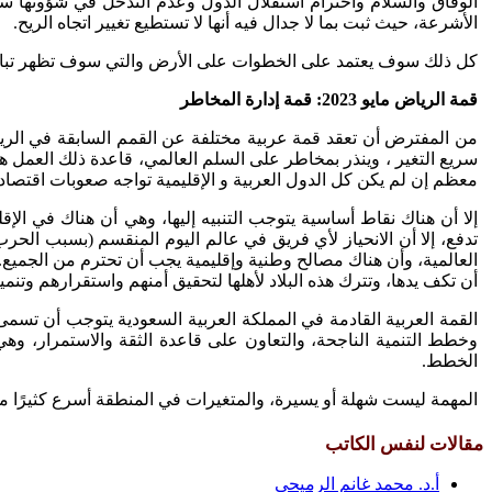
الوفاق والسلام واحترام استقلال الدول وعدم التدخل في شؤونها سوف
الأشرعة، حيث ثبت بما لا جدال فيه أنها لا تستطيع تغيير اتجاه الريح.
كل ذلك سوف يعتمد على الخطوات على الأرض والتي سوف تظهر تباعًا 
قمة الرياض مايو 2023: قمة إدارة المخاطر
من المفترض أن تعقد قمة عربية مختلفة عن القمم السابقة في الري
سريع التغير ، وينذر بمخاطر على السلم العالمي، قاعدة ذلك العمل هو
معظم إن لم يكن كل الدول العربية و الإقليمية تواجه صعوبات اقتصادي
إلا أن هناك نقاط أساسية يتوجب التنبيه إليها، وهي أن هناك في الإق
تدفع، إلا أن الانحياز لأي فريق في عالم اليوم المنقسم (بسبب الح
العالمية، وأن هناك مصالح وطنية وإقليمية يجب أن تحترم من الجميع.
أن تكف يدها، وتترك هذه البلاد لأهلها لتحقيق أمنهم واستقرارهم وتنمي
القمة العربية القادمة في المملكة العربية السعودية يتوجب أن تسم
وخطط التنمية الناجحة، والتعاون على قاعدة الثقة والاستمرار، وهي
الخطط.
المهمة ليست شهلة أو يسيرة، والمتغيرات في المنطقة أسرع كثيرًا من ال
مقالات لنفس الكاتب
أ.د. محمد غانم الرميحي