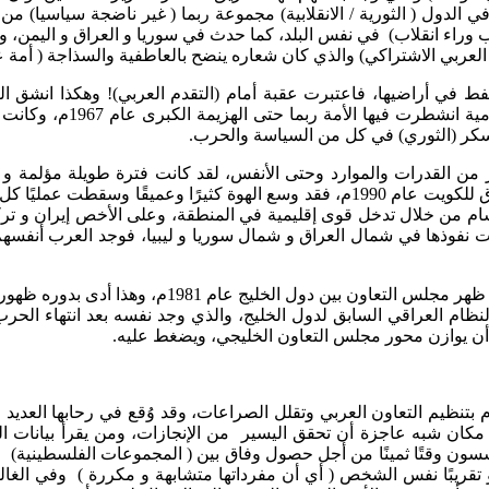
ي الدول ( الثورية / الانقلابية) مجموعة ربما ( غير ناضجة سياسيا) 
ب وراء انقلاب) في نفس البلد، كما حدث في سوريا و العراق و اليم
العربي الاشتراكي) والذي كان شعاره ينضح بالعاطفية والسذاجة ( أمة ع
لنفط في أراضيها، فاعتبرت عقبة أمام (التقدم العربي)! وهكذا انش
و(الثوريين) في اليمن في
عسكر (الثوري) في كل من السياسة والحرب.
الثورة الإيرانية عام 1979م، زاد الانشقاق بين العرب، أما احتلال العراق للكويت عام 990
ل الانحدار تقريبًا والانقسام من خلال تدخل قوى إقليمية في المنطقة، وعلى الأخص 
نفوذها في شمال العراق و شمال سوريا و ليبيا، فوجد العرب أنفسهم م
نظام العراقي السابق لدول الخليج، والذي وجد نفسه بعد انتهاء الحرب
ن يوازن محور مجلس التعاون الخليجي، ويضغط عليه.
تنظيم التعاون العربي وتقلل الصراعات، وقد وُقع في رحابها العديد من
 مكان شبه عاجزة أن تحقق اليسير من الإنجازات، ومن يقرأ بيانات ا
سسون وقتًا ثمينًا من أجل حصول وفاق بين ( المجموعات الفلسطينية)
هو تقريبًا نفس الشخص ( أي أن مفرداتها متشابهة و مكررة ) وفي ال