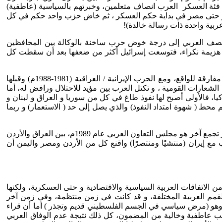
من فئة العسكر العرب انصاف متعلمين، وخبرتهم بالسياسية (عاطفية)
ن، و حتى مصر في بداية حكم العسكر ، ثم خاض حزب واحد حكم في كل
ربية واحدة ذات رسالة خالدة)!
ق الصف العربي إلى درجة خوض حرب ساخنة بالوكالة بين المحافظين
 ستينات القرن الماضي، وحرب أخرى إعلامية انشطرت فيها الأمة ربما حتى الهزيمة الكبرى عام 1967م، وكانت هزيمة نكراء، فتوسعت إسرائيل أكثر من ضعفها بعد أن سقطت كل
وهكذا خاض العرب حربهم الباردة لعقود طويلة، خسرت الأمة الكثير من القدرات والموارد وحتى الأنفس، لقد كانت فترة طويلة مؤلمة و مفارقة للواقع، ومع الحرب الإيرانية / العراقية (1981-1988م) وقبلها
1م، فقد وسع الهوة كثيرًا وعميقًا وسقطت عمليًا كل الشعارات القومية ، و تكتل العرب بين مؤيد للاحتلال ورافض له، أما
إيران و تركيا، فالأولى أصبح لها نفوذ طاغ في كل من سوريا و العراق و لبنان و
حط ( شهوة امتداد النفوذ) والذي يصل إلى حد ( الاستعمار) و ربما
لذلك كانت ردود فعل العرب هي محاولة (إنقاذ ما يمكن إنقاذه) وهكذا ظهر مجلس التعاون بين دول الخليج عام 1981م، وهذا أدى بدوره ظهور تجمع آخر هو مجلس التعاون العربي عام 1989م، بين العراق والأردن
 مع إيران (منتشيًا ومنتصرًا) واقنع كل من الأردن ومصر واليمن أن
 الاتفاقات العربية السياسية والاقتصادية و حتى العسكرية، ولكنها
لقمم العربية المختلفة، و قد كانت في زمن منتظمة، وفي زمن آخر
 وهو (مرض سياسي في الجسم الفلسطيني قديم وتجذر ) أما أن قراء
غالب عاطفية وخالية من المضمون، كل ذلك نتيجة عدم الوفاق العربي