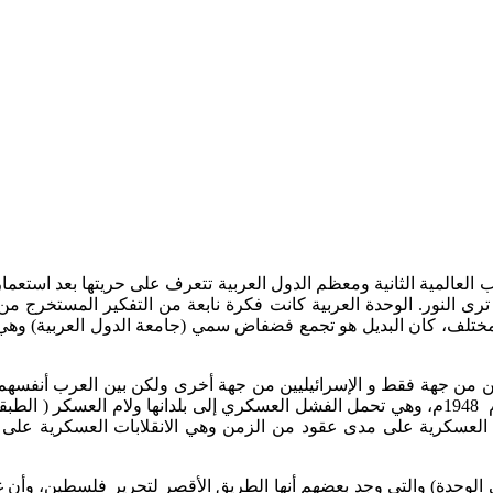
 العالمية الثانية ومعظم الدول العربية تتعرف على حريتها بعد استعم
ترى النور. الوحدة العربية كانت فكرة نابعة من التفكير المستخرج من
مختلف، كان البديل هو تجمع فضفاض سمي (جامعة الدول العربية) وهي
ن من جهة فقط و الإسرائيليين من جهة أخرى ولكن بين العرب أنف
عادت الجيوش العربية الضعيفة وغير المدربة بعد الهزيمة الأولى عام 1948م، وهي تحمل الفشل العس
م 1952م، ومن ثم تلت الانقلابات العسكرية على مدى عقود من الزمن وهي الانقلابات 
باق في ( تمني الوحدة) والتي وجد بعضهم أنها الطريق الأقصر لتحرير فلسطين، 