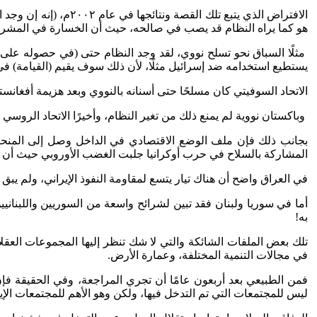
الافتراض الذي يتبع تل
هو كما يراه النظام قد يصب في صالحه، حيث أن الخسارة في المشروع ا
مثلًا السباق نحو تسلح نووي، لقد وجد النظام حتى (في حصوله على س
يستطيع استخدامه ضد إسرائيل مثلًا، لأن ذلك سوف يقيم (القيامة) في ال
الاتحاد السوفيتي كان مسلحًا حتى أسنانه بالنووي وبعد هزيمة أفغانستا
وباكستان نووية لم يمنع ذلك من تغير النظام، وأخيرًا الاتحاد الروس
بجانب ذلك فإن ملف الوضع الاقتصادي في الداخل وصل إلى المنح
المشاركة بالسلاح في حرب أوكرانيا جلبت الغضب الأوروبي حيث أن ذ
في العراق واضح أن هناك تيار يتسع لمقاومة النفوذ الإيراني، ولم يبق
أما في سوريا ولبنان فقد تبين لشرائح واسعة من السوريين واللبنانيي
به!
تلك بعض الملفات الشائكة والتي لا شك تنظر إليها المجموعات العقلان
في مجالات التنمية المختلفة، وعمارة الأرض.
فمن الطبيعي بعد أربعون عامًا أن تجري المراجعة، وفي الحقيقة ف
ليس للمجتمعات التي تم التدخل فيها، ولكن وهو الأهم للمجتمعات الإ