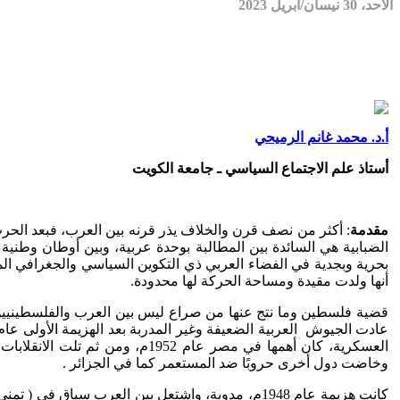
الأحد، 30 نيسان/أبريل 2023
أ.د. محمد غانم الرميحي
أستاذ علم الاجتماع السياسي ـ جامعة الكويت
مقدمة
: أكثر من نصف قرن والخلاف يذر قرنه بين العرب، فبعد الحرب
الضبابية هي السائدة بين المطالبة بوحدة عربية، وبين أوطان وطنية 
بحرية وبجدية في الفضاء العربي ذي التكوين السياسي والجغرافي ال
أنها ولدت مقيدة ومساحة الحركة لها محدودة.
قضية فلسطين وما نتج عنها من صراع ليس بين العرب والفلسطينيي
العسكرية، كان أهمها في مصر عا
وخاضت دول أخرى حروبًا ضد المستعمر كما في الجزائر .
كانت هزيمة عام 1948م، مدوية، واشتعل بين العرب س