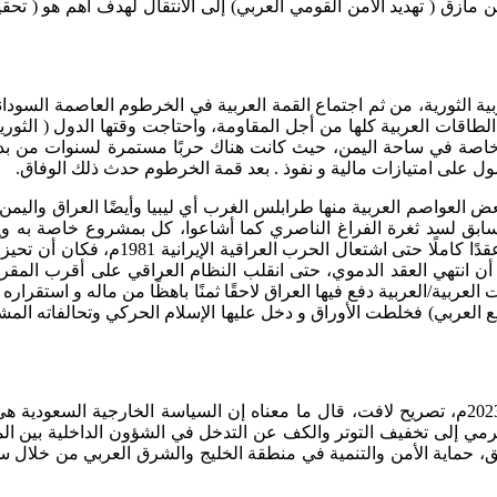
مأزق ( تهديد الأمن القومي العربي) إلى الانتقال لهدف أهم هو ( تحقي
ي هزمت فيها الجيوش العربية الثورية، من ثم اجتماع القمة العربية في الخرطوم 
ة الطاقات العربية كلها من أجل المقاومة، واحتاجت وقتها الدول ( الثور
 خاصة في ساحة اليمن، حيث كانت هناك حربًا مستمرة لسنوات من بداي
ول على امتيازات مالية و نفوذ . بعد قمة الخرطوم حدث ذلك الوفاق.
عض العواصم العربية منها طرابلس الغرب أي ليبيا وأيضًا العراق واليم
عواصم عربية تتسابق لسد ثغرة الفراغ الناصري كما أشاعوا، كل بمشروع خاصة
طرابلس الغرب وحتى صنعاء! و استمر ذلك ا
 انتهي العقد الدموي، حتى انقلب النظام العراقي على أقرب المقر
ية/العربية دفع فيها العراق لاحقًا ثمنًا باهظًا من ماله و استقراره و
يع العربي) فخلطت الأوراق و دخل عليها الإسلام الحركي وتحالفاته ال
لوزير الخارجية السعودي الأمير فيصل بن فرحان في شهر مارس 2023م، تصريح لافت، قال ما معناه إن
ودي الإيراني برعاية صينية في 10 مارس 2023م، الذي يرمي إلى تخفيف التوتر والكف عن التدخل ف
، حماية الأمن والتنمية في منطقة الخليج والشرق العربي من خلال س