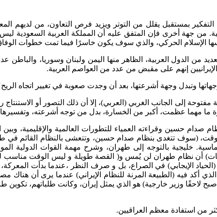
ية. من جهة أخرى فإن المتفق عليه أن المملكة العربية السعودية ليس ل
ا الإسلام الحركي، والذي سوف يكون خاسرًا فيما تمت خطوات الوفاق،
عديد من الدول العربية، الظاهر منها اليمن ولبنان وسوريا، والباطن ع
لإيرانيين إنهم على مقبض من عدد من العواصم العربية.
وجهاتها وتبدل وجهة أشرعتها، بعد أن وجدت صعوبة في تغيير اتجاه الريح
توحة إلى الجانب الغربي (العربي)، إلا أن ذلك التصور أو الاستنتاج 
طوة ما مهما عظمت، أكبر من الخسارة، بدل من توجه أشرعته، وتفسيرها و
صاعد نسبة الصراع بين نظام صدام حسين وقراءته العمياء للتطورات العالمية والإقليم
ك الوقت، (سوف تتغدى بنظام صدام حسين، وتتعشى بالنظام القائم في 
سية. خليجية بالتوجه إلى طهران، وشرح مهمة القوات الدولية الموج
تات) أن نظام طهران لن يُمس و( القصة طويلة و ليس الوقت مناسب لكت
 (الحياد الإيجابي) في الصراع، بل و صرف النظر ،عندما بدأت المعرك
 زادة ، المبعوث الأمريكي في كتابه الأخير السفير the Envoy . الذي أكد فيه (الطبيعة المرنة للنظام ا
أصبح لاحقًا وزير خارجية) هو الذي يمثل إيران، وكانت طلباتهم، تكوين
ر من استفادة معظم العراقيين.