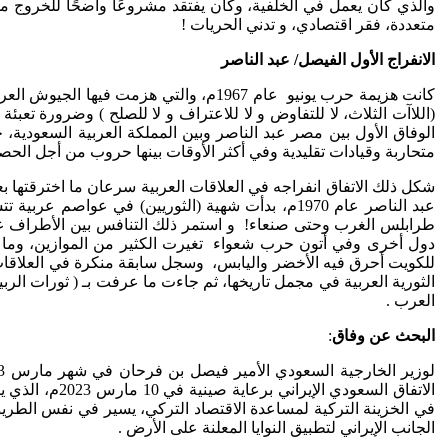
والذي كان يعمل في الخلفية، وكان يفتقد مشروعًا واضحًا للخروج من 
متعددة، فقر اقتصادي، و تدني الحريات !
الانفراج الأول الفيصل/ عبد الناصر
كانت هزيمة حرب يونيو عام 1967م، والت
(اللاآت الثلاث، لا للتفاوض و لا للاعتراف و لا للصلح ) وضرورة تعبئ
الوفاق الأول بين مصر عبد الناصر وبين المملكة العربية السعودية،
متحاربة وقيادات تقليدية وفي أكثر الأوقات بينها حروب من أجل الحص
شكل ذلك الاتفاق انفراجه في العلاقات العربية سرعان ما اخترقتها ب
عبد الناصر عام 1970م، بدأت شهية (الثوريين) في 
دول أخرى وفي أتون حرب شعواء تغيرت الكثير من الموازين، وما أن
للكويت أحرق فيه الأخضر واليابس، وسجل سابقة منكرة في العلاقات العرب
الثورية العربية في مجمل تاريخها، ثم جاءت ما عرفت بـ ( ثورات الرب
العرب .
البحث عن وفاق
:
الاتفاق السع
في الخزينة التركية لمساعدة الاقتصاد التركي، يسير في نفس الطريق
الجانب الإيراني لتطبيق النوايا المعلنة على الأرض .