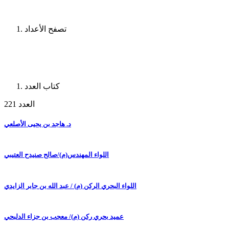
تصفح الأعداد
كتاب العدد
العدد 221
د. هاجد بن يحيى الأصلعي
اللواء المهندس(م)/صالح صنيدح العتيبي
اللواء البحري الركن (م) / عبد الله بن جابر الزايدي
عميد بحري ركن (م)/ معجب بن جزاء الدلبحي