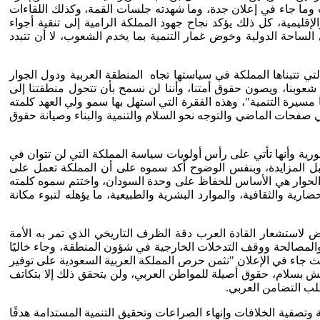
وما جاء في إعلان جدة، وما شهدته جلسات القمة، وكذلك اللقاءات
إقليمية، كل ذلك يؤكد نجاح جهود المملكة الرامية إلى تنقية أجواء
ساحة الدولية وخوض غمار التنمية بما يخدم الشعوب، لا أن تتبدد
تي تتبناها المملكة في سياستها تجاه المنطقة العربية ودول الجوار
 شعوبنا، ويصون حقوق أمتنا، وأننا لن نسمح بأن تتحول منطقتنا إلى
يرة التنمية"، وهذه الفقرة التي استهل بها سمو ولي العهد كلمته
 لطي صفحات الماضي والتوجه نحو السلام والتنمية والبناء وصيانة حقوق
ورية وأنها تأتي على رأس أولويات سياسة المملكة التي لن تتوان في
 في موقف واضح وجلي ولا يقبل المزايدة، وبنفس الوضوح أكد سموه على أن المملكة تعمل على
لحوار هي الأساس للحفاظ على وحدة السودان، واختتم سموه كلمته
ية والثقافية، والموارد البشرية والطبيعية، ما يؤهله لتبوء مكانة
اض لاستشعار القادة العرب دقة الظرف التاريخي الذي تمر به الأمة
والمصالحة ووقف التدخلات الخارجية في شؤون المنطقة، وجاء خاليًا
يث جاء في الإعلان "نثمن حرص المملكة العربية السعودية على توفير
لعيش بسلام، حقوق أصيلة للمواطن العربي، ولن يتحقق ذلك إلا بتكاتف
طلب التضامن العربي.
صفية الخلافات وإنهاء الصراعات وتحقيق التنمية المستدامة هدفًا