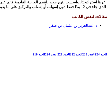
عربيًا استراتيجيًا، وأسست لنهج جديد للقمم العربية القادمة قا
الذي جاء في 12 بندًا فقط دون إسهاب أو إطناب والتركيز على ما يفيد الأمة العربية وشعوبها فقط، وعليه فإننا نستبشر بمستقبل عربي واعد انطلاقًا من قمة جدة 2023م.
مقالات لنفس الكاتب
د. عبدالعزيز بن عثمان بن صقر
العدد 224
العدد 223
العدد 222
العدد 221
العدد 220
العدد 219