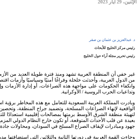
الإثنين، 29 أيار 2023
د. عبدالعزيز بن عثمان بن صقر
رئيس مركز الخليج للأبحاث
رئيس تحرير مجلة آراء حول الخليج
غير خفي أن المنطقة العربية تشهد ومنذ فترة طويلة العديد من الأزم
من الدول العربية، وأحدثت خلخلة وفراغًا أمنيًا وسياسيًا وأزمات اق
وانكفاء الحكومات على مواجهة هذه الصراعات، أو إدارة الأزمات وإه
وتداعيات الحرب الروسية / الأوكرانية.
وبادرت المملكة العربية السعودية للتعامل مع هذه المخاطر برؤية 
الواقعية لإنهاء الصراعات المسلحة، وتضميد جراح المنطقة، وتحصين 
لتهيئة منطقة الشرق الأوسط برمتها بمصالحات إقليمية استعدادًا لل
بعيدة عن قلب الأحداث المتوقعة، أو تكون خارج النظام الدولي المزمع ت
جهود ومبادرات لإيقاف الصراع المسلح في السودان، ومحاولات جادة وص