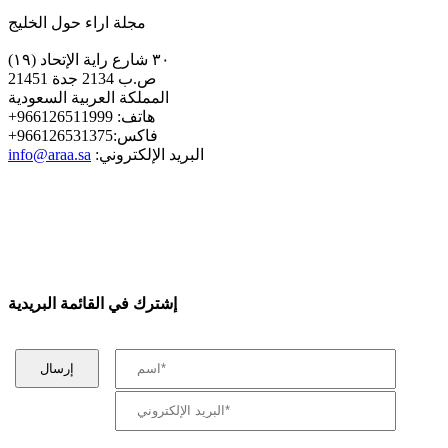
مجلة اراء حول الخليج
٣٠ شارع راية الإتحاد (١٩)
ص.ب 2134 جدة 21451
المملكة العربية السعودية
+هاتف: 966126511999
+فاكس:966126531375
:البريد الإلكتروني
info@araa.sa
إشترك في القائمة البريدية