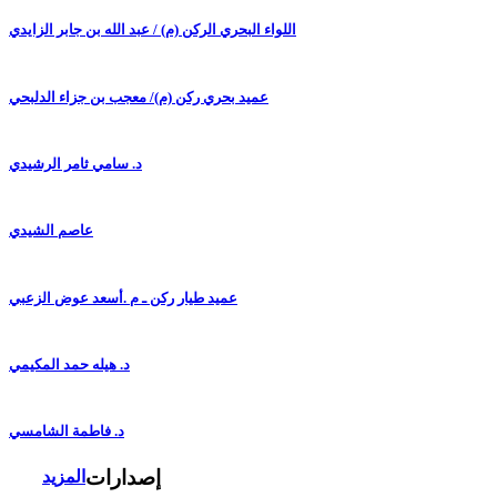
اللواء البحري الركن (م) / عبد الله بن جابر الزايدي
عميد بحري ركن (م)/ معجب بن جزاء الدلبحي
د. سامي ثامر الرشيدي
عاصم الشيدي
عميد طيار ركن ـ م .أسعد عوض الزعبي
د. هيله حمد المكيمي
د. فاطمة الشامسي
إصدارات
المزيد