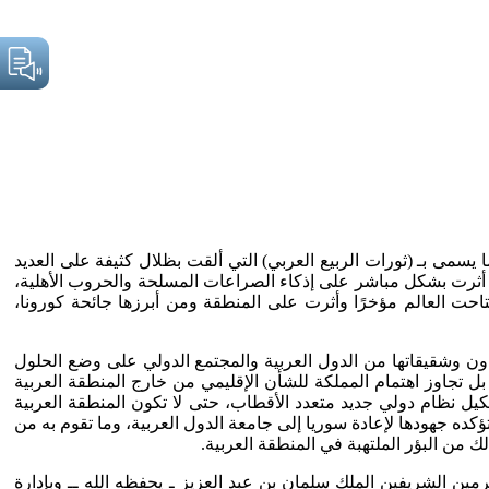
يسمى بـ (ثورات الربيع العربي) التي ألقت بظلال كثيفة على العديد
جية أثرت بشكل مباشر على إذكاء الصراعات المسلحة والحروب الأهلية،
تاحت العالم مؤخرًا وأثرت على المنطقة ومن أبرزها جائحة كورونا،
ون وشقيقاتها من الدول العربية والمجتمع الدولي على وضع الحلول
ل تجاوز اهتمام المملكة للشأن الإقليمي من خارج المنطقة العربية
كيل نظام دولي جديد متعدد الأقطاب، حتى لا تكون المنطقة العربية
تؤكده جهودها لإعادة سوريا إلى جامعة الدول العربية، وما تقوم به من
 من البؤر الملتهبة في المنطقة العربية.
التي استضافتها مدينة جدة يوم الجمعة التاسع عشر من مايو 2023م، بدعوة من خادم الحرمين الشريفين الملك سلمان بن عبد العزيز ـ يحفظه الله ــ وبإدارة