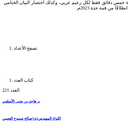
مة خمس دقائق فقط لكل زعيم عربي، وكذلك اختصار البيان الختامي
تصفح الأعداد
كتاب العدد
العدد 221
د. هاجد بن يحيى الأصلعي
اللواء المهندس(م)/صالح صنيدح العتيبي