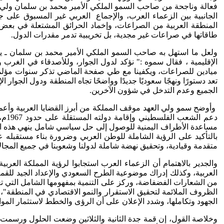
فعالة وناجحة من صاحب السمو الملكي الأمير محمد بن سلمان ولي ا
الجانبية بين الزعماء العرب، والإجماع العربي غير المسبوق على جدو
المنطقة العربية من الصراعات، وإخماد الحرائق المشتعلة في بعض 
طاقاتها في صراعات غير مجدية، بل تخريبية تدمر مقدرات الدول.
ولعل ما استهل به صاحب السمو الملكي الأمير محمد بن سلمان ـ يحفظه
الإقليمية ، فقال سموه :" نؤكد لدول الجوار، وللأصدقاء في الغرب و
ميادين للصراعات، ويكفينا مع طي صفحة الماضي تذكر سنوات مؤلمة م
تعد دستورًا ونهجًا سعوديًا جديدًا وواضحًا تجاه المنطقة ودول الجوار
الجميع وعدم التدخل في شؤون الآخرين.
وأوضح سمو ولي العهد موقف المملكة من أبرز القضايا العربية وأعمقه
دعم
مساعدة الأطراف اليمنية للوصول إلى حل سياسي شامل ينهي هذه ال
بالتأكيد على الرؤية الشاملة للوطن العربي وضرورة بناء مستقبله عل
متقدمة وقيادية، وتحقيق نهضة شاملة لدولنا وشعوبنا في جميع المجال
والجدير بالاهتمام أن الزعماء العرب استجابوا لرؤية المملكة العر
العربية، وكذلك إدراك موضوعية الطرح السعودي والإعداد الجيد للقم
من الشعارات الفضفاضة، وركز على التنمية بمفهومها الشامل التي تعو
الظروف الملائمة لتحقيق الاستقرار والنمو الاقتصادي في المنطقة"، ك
الجهود وتكاملها، وشدد الإعلان على أن الرؤى والخطط لاستثمار الموا
وخلاصة القول، إن قمة جدة الثانية والثلاثين وضعت الحلول ورسمت 