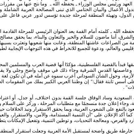
لعهد ورئيس مجلس الوزراء ـ يحفظه الله ـ وما نتج عنها من مقررات 
ل الأعمال والبيان الختامي الذي تبنى المصالحة العربية الشاملة وال
الدول، وتهيئة المنطقة لمرحلة جديدة تؤسس لدور عربي فاعل على ال
 الله ـ كلمته أمام القمة يعد العنوان الرئيسي للمرحلة القادمة ال
الشرق، أننا ماضون للسلام والخير والتعاون والبناء، بما يحقق مصالح
ن الصراعات عاشتها المنطقة، وعانت منها شعوبها وتعثرت بسببها مس
 الإقليمي والعالم، ودعوة للجميع للانخراط في هذه التوجهات الإيجابية
ا فبدأ بالقضية الفلسطينية، مؤكدًا أنها قضية العرب والمسلمين المح
 الشعب الفلسطيني وإقامة دولته المستقلة على حدود 1967م، وعاصمتها القدس الشرقية وجاء ذلك
أزمة، وحول الشأن السوداني أعرب سموه عن أمله في أن تكون لغة ا
ى أسس ثابتة فقال:" إن وطننا العربي الكبير يملك من المقومات الحضار
ات" .
بية السعودية وساد الوفاق جلسة القمة بدون اختلاف، أو جدل، أو اعتر
ة، وجاء إعلان جدة منسجمًا مع متطلبات المرحلة ، وركز على السلام 
د بالنفع على الشعوب العربية، وبما يحقق الاستقرار ونبذ الخلافات ح
ما أكد الإعلان على "أن التنمية المستدامة، والأمن، والاستقرار، وا
رد والفرص، ومعالجة التحديات، و توطين التنمية، وتفعيل الإمكانات يت
خارطة طريق واضحة لمستقبل الأمة العربية وجعلت استقرار المنطقة وت