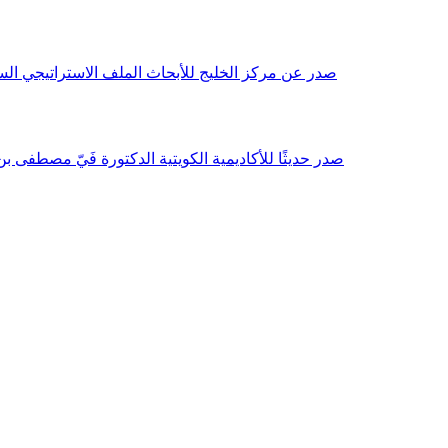
صدر عن مركز الخليج للأبحاث الملف الاستراتيجي السنوي مع بداية عام 2026م، باللغتين العربية والانجليزية وتضمن دراسات تحليلية ورؤى معمقة، 
صدر حديثًا للأكاديمية الكويتية الدكتورة فَيّ مصطفى