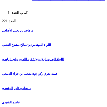
كتاب العدد
العدد 221
د. هاجد بن يحيى الأصلعي
اللواء المهندس(م)/صالح صنيدح العتيبي
اللواء البحري الركن (م) / عبد الله بن جابر الزايدي
عميد بحري ركن (م)/ معجب بن جزاء الدلبحي
د. سامي ثامر الرشيدي
عاصم الشيدي