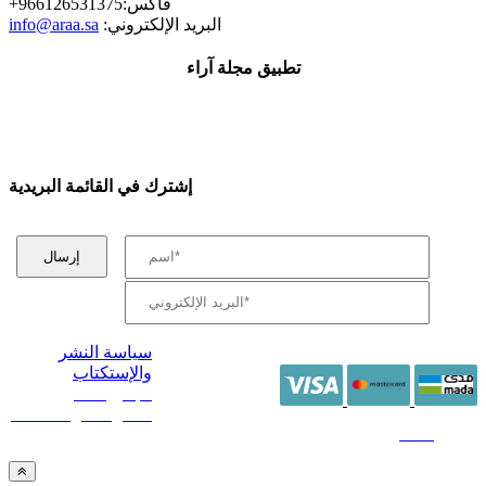
+فاكس:966126531375
:البريد الإلكتروني
info@araa.sa
تطبيق مجلة آراء
إشترك في القائمة البريدية
سياسة النشر
والإستكتاب
/ جميع الحقوق
محفوظة آراء 2014 -
2026