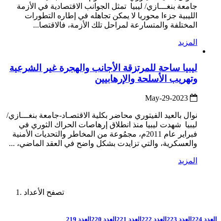
جامعة بنغـــازي/ ليبيا تمثل الجوانب الاقتصادية في الأزمة
الليبية جزءا محوريا لا يمكن تجاهله في إطاره التطورات
المختلفة والمتسارعة لمراحل تلك الأزمة، فالاقتصا...
المزيد
ليبيا ساحة للمرتزقة الأجانب والهجرة غير الشرعية
وتهريب الأسلحة والإرهابيين
2023-May-29
نوال بالعيد الفيتوري محاضر بكلية الاقتصـاد-جامعة بنغـــازي/
ليبيا شهدت ليبيا منذ انطلاق إرهاصات الحراك الثوري في
فبراير عام 2011م، مجمُوعة من المخاطر والتحديات الأمنية
والعسكرية، والتي تزايدت بشكل واضح في العقد الماضي، ...
المزيد
تصفح الأعداد
العدد 224
العدد 223
العدد 222
العدد 221
العدد 220
العدد 219