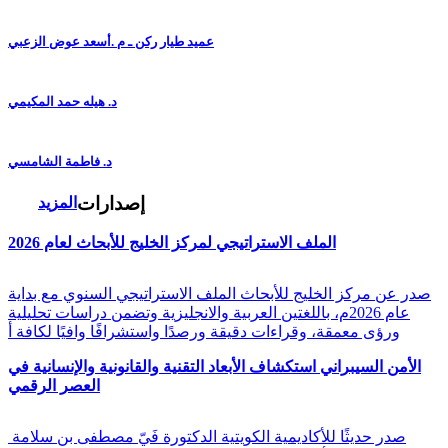
عميد طيار ركن ـ م .أسعد عوض الزعبي
د. هيله حمد المكيمي
د. فاطمة الشامسي
إصدارات
المزيد
الملف الاستراتيجي لمركز الخليج للأبحاث لعام 2026
صدر عن مركز الخليج للأبحاث الملف الاستراتيجي السنوي مع بداية
عام 2026م، باللغتين العربية والانجليزية وتضمن دراسات تحليلية
ورؤى معمقة، وقراءات دقيقة ورصدًا واستشرافًا وافيًا لكافة أ
الأمن السيبراني استكشاف الأبعاد التقنية والقانونية والإنسانية في
العصر الرقمي
صدر حديثًا للأكاديمية الكويتية الدكتورة فَيّ مصطفى بن سلامة