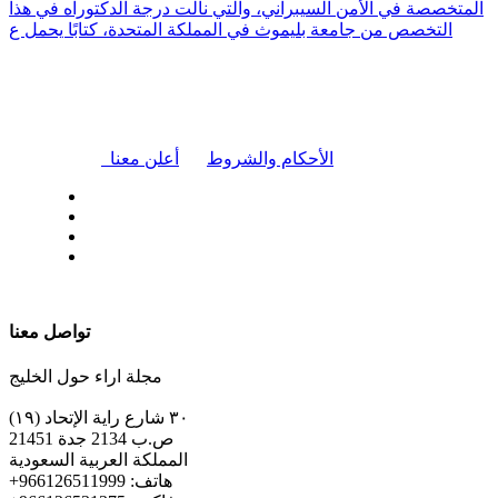
المتخصصة في الأمن السيبراني، والتي نالت درجة الدكتوراه في هذا
التخصص من جامعة بليموث في المملكة المتحدة، كتابًا يحمل ع
|
الأحكام والشروط
أعلن معنا
| تابعنا على
تواصل معنا
مجلة اراء حول الخليج
٣٠ شارع راية الإتحاد (١٩)
ص.ب 2134 جدة 21451
المملكة العربية السعودية
+هاتف: 966126511999