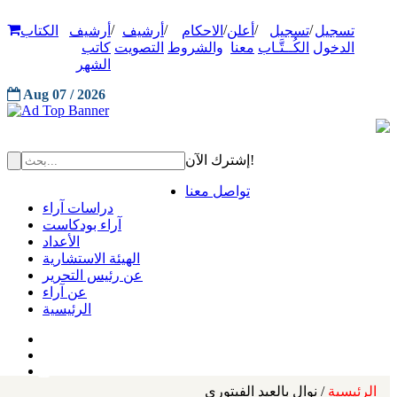
/
/
/
/
/
تسجيل
تسجيل
أعلن
الاحكام
أرشيف
أرشيف
الكتاب
الدخول
الكُــتَّـاب
معنا
والشروط
التصويت
كاتب
الشهر
Aug 07 / 2026
إشترك الآن!
تواصل معنا
دراسات آراء
آراء بودكاست
الأعداد
الهيئة الاستشارية
عن رئيس التحرير
عن آراء
الرئيسية
الرئيسية
/ نوال بالعيد الفيتوري