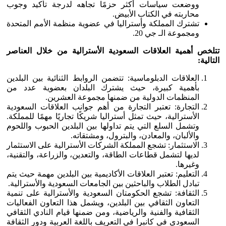
ووضعت سياسات أكثر حزمًا تجاهه لدرجة تأكيد وجوب
محاربته في الكتاب الأبيض.
تشترك المملكة وأستراليا في عضوية منظمة الأمم المتحدة
ومجموعة الـ جي 20.
تتلخص أهمية العلاقات السعودية الأسترالية من خلال العناصر
التالية:
العلاقات الدبلوماسية: تتضمن الروابط الثنائية بين البلدين
بأهمية كبيرة، حيث يشترك البلدان بعضوية عدد من
المنظمات الدولية من ضمنها مجموعة العشرين.
التجارة: تعتبر التجارة من أهم جوانب العلاقات السعودية
الأسترالية، حيث تمثل أستراليا شريكًا تجاريًا مهمًا للمملكة.
وتشمل السلع التي يتم تداولها بين البلدين الحبوب واللحوم
والألبان، والمعادن، والبترول، ومشتقاته.
الاستثمار: تشجع المملكة الشركات الأسترالية على الاستثمار
لديها لتشمل قطاعات الطاقة، والتعدين، والزراعة، والتقنية،
وغيرها.
التعليم: تعتبر العلاقات الأكاديمية بين البلدين مهمة حيث يتم
تبادل الطلاب والباحثين بين الجامعات السعودية والأسترالية.
الثقافة: تشجع الحكومتان السعودية والأسترالية على تنمية
التعاون الثقافي بين البلدين، ويشمل هذا التعاون الفعاليات
الثقافية والفنية والرياضية، ومن ضمنها قيام النادي الثقافي
السعودي في كانبرا في التعريف باللغة العربية ودور الثقافة