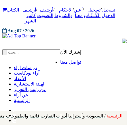
/
/
/
/
/
تسجيل
تسجيل
أعلن
الاحكام
أرشيف
أرشيف
الكتاب
الدخول
الكُــتَّـاب
معنا
والشروط
التصويت
كاتب
الشهر
Aug 07 / 2026
إشترك الآن!
تواصل معنا
دراسات آراء
آراء بودكاست
الأعداد
الهيئة الاستشارية
عن رئيس التحرير
عن آراء
الرئيسية
الرئيسية
/ السعودية وأستراليا أدوات التقارب قائمة والطموحات متق