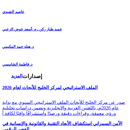
عاصم الشيدي
عميد طيار ركن ـ م .أسعد عوض الزعبي
د. هيله حمد المكيمي
د. فاطمة الشامسي
إصدارات
المزيد
الملف الاستراتيجي لمركز الخليج للأبحاث لعام 2026
صدر عن مركز الخليج للأبحاث الملف الاستراتيجي السنوي مع بداية
عام 2026م، باللغتين العربية والانجليزية وتضمن دراسات تحليلية
ورؤى معمقة، وقراءات دقيقة ورصدًا واستشرافًا وافيًا لكافة أ
الأمن السيبراني استكشاف الأبعاد التقنية والقانونية والإنسانية في
العصر الرقمي