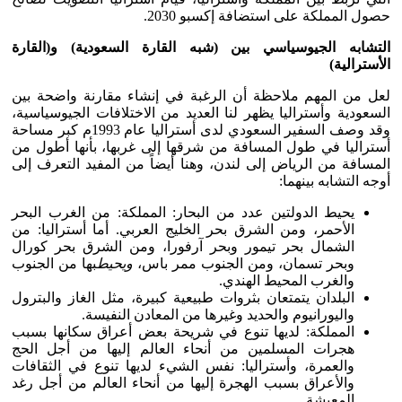
حصول المملكة على استضافة إكسبو 2030.
التشابه الجيوسياسي بين (شبه القارة السعودية) و(القارة
الأسترالية)
لعل من المهم ملاحظة أن الرغبة في إنشاء مقارنة واضحة بين
السعودية وأستراليا يظهر لنا العديد من الاختلافات الجيوسياسية،
وقد وصف السفير السعودي لدى أستراليا عام 1993م كبر مساحة
أستراليا في طول المسافة من شرقها إلى غربها، بأنها أطول من
المسافة من الرياض إلى لندن، وهنا أيضاً من المفيد التعرف إلى
أوجه التشابه بينهما:
يحيط الدولتين عدد من البحار: المملكة: من الغرب البحر
الأحمر، ومن الشرق بحر الخليج العربي. أما أستراليا: من
الشمال بحر تيمور وبحر آرفورا، ومن الشرق بحر كورال
وبحر تسمان، ومن الجنوب ممر باس،
ويحيط
بها من الجنوب
والغرب المحيط الهندي.
البلدان يتمتعان بثروات طبيعية كبيرة، مثل الغاز والبترول
واليورانيوم والحديد وغيرها من المعادن النفيسة.
المملكة: لديها تنوع في شريحة بعض أعراق سكانها بسبب
هجرات المسلمين من أنحاء العالم إليها من أجل الحج
والعمرة، وأستراليا: نفس الشيء لديها تنوع في الثقافات
والأعراق بسبب الهجرة إليها من أنحاء العالم من أجل رغد
المعيشة.