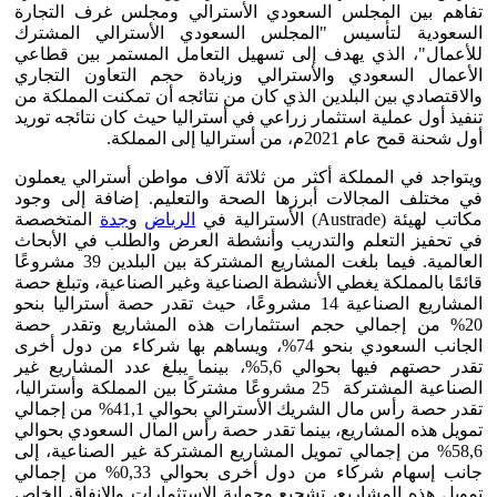
تفاهم بين المجلس السعودي الأسترالي ومجلس غرف التجارة
السعودية لتأسيس "المجلس السعودي الأسترالي المشترك
للأعمال"، الذي يهدف إلى تسهيل التعامل المستمر بين قطاعي
الأعمال السعودي والأسترالي وزيادة حجم التعاون التجاري
والاقتصادي بين البلدين الذي كان من نتائجه أن تمكنت المملكة من
تنفيذ أول عملية استثمار زراعي في أستراليا حيث كان نتائجه توريد
أول شحنة قمح عام 2021م، من أستراليا إلى المملكة.
ويتواجد في المملكة أكثر من ثلاثة آلاف مواطن أسترالي يعملون
في مختلف المجالات أبرزها الصحة والتعليم. إضافة إلى وجود
مكاتب لهيئة (Austrade) الأسترالية في
الرياض
و
جدة
المتخصصة
في تحفيز التعلم والتدريب وأنشطة العرض والطلب في الأبحاث
العالمية. فيما بلغت المشاريع المشتركة بين البلدين 39 مشروعًا
قائمًا بالمملكة يغطي الأنشطة الصناعية وغير الصناعية، وتبلغ حصة
المشاريع الصناعية 14 مشروعًا، حيث تقدر حصة أستراليا بنحو
20% من إجمالي حجم استثمارات هذه المشاريع وتقدر حصة
الجانب السعودي بنحو 74%، ويساهم بها شركاء من دول أخرى
تقدر حصتهم فيها بحوالي 5,6%، بينما يبلغ عدد المشاريع غير
الصناعية المشتركة 25 مشروعًا مشتركًا بين المملكة وأستراليا،
تقدر حصة رأس مال الشريك الأسترالي بحوالي 41,1% من إجمالي
تمويل هذه المشاريع، بينما تقدر حصة رأس المال السعودي بحوالي
58,6% من إجمالي تمويل المشاريع المشتركة غير الصناعية، إلى
جانب إسهام شركاء من دول أخرى بحوالي 0,33% من إجمالي
تمويل هذه المشاريع، تشجيع وحماية الاستثمارات والإنفاق الخاص