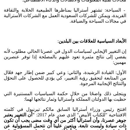
- السياحة: تشتهر أستراليا بمناظرها الطبيعية الخلابة والثقافة
الفريدة، ويمكن للشركات السعودية العمل مع الشركات الأسترالية
في مجالات السياحة والضيافة.
الأبعاد السياسية للعلاقات بين البلدين
:
إن التغيير الإيجابي لسياسات الدول في عصرنا الحالي مطلوب لأنه
يفضي إلى نتائج مثمرة تعود عليهم بالمصلحة إذا توفر عنصرين
مهمين:
الأول: القيادة الرشيدة، والثاني: وعي كبير ضمن إطار جهد فعّال
من المتابعة لتحقيق رؤية التغيير، كي يؤدي للحصول على التحوّل
والنتائج الإيجابية المرجوة.
ويتجلى ذلك واضحًا من خلال حكمة السياسيات المستنيرة التي
حظيت بها الدولتان المملكة وأستراليا وثمار نتائجها لهما:
افتتح رئيس وزراء أستراليا السابق مالكم تيرنبول في كلمته
الافتتاحية "للكتاب الأبيض" الذي صدر عام 2017:
"أن التغيير يعتبر
جوهر عصرنا، وأن أستراليا أكثر من أي وقت مضى يجب أن تكون
ذات سيادة وليست تابعة. ويتعين علينا أن نتحمل المسؤولية عن