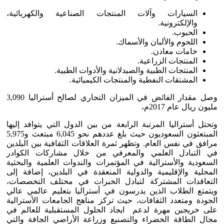
السيارات وآلات المنتجات الصناعية والكهربائية،
والإلكترونية.
الحبوب.
اللحوم والألبان والأسماك.
خامات معادن.
المنتجات الزراعية.
المنتجات الطبية والصيدلانية والأدوات الطبية.
المشتقات النفطية والمنتجات الكيميائية.
وصل مقدار الفائض في الميزان التجاري لصالح أستراليا 3,090
مليون ريال عام 2017م،
وتحتل أستراليا المرتبة الرابعة من بين الدول التي يتوافد إليها
المبتعثون السعوديون حيث بلغ عددهم نحو 6,045 مبتعث و5,975
مرافق في نفس العام. وتظهر ثمرة العلاقات الثقافية بين البلدين
في التبادل العلمي والمعرفي من خلال مشاركات الكوادر
السعودية والأسترالية في المؤتمرات والندوات العلمية والبحثية
المحلية والإقليمية والدولية المنعقدة في البلدين، إضافة إلى
التعاقدات المشتركة لتبادل الخبرات في مختلف التخصصات،
ويتمتع الطلاب الذين يدرسون في أستراليا بتعليم عالمي عالي
الجودة ومتعدد الثقافات، حيث تركز مناهج الجامعات الأسترالية
على خريجين مهرة لدعم ايجاد الحلول المستقبلية للعالم في
مجال الطاقة الخضراء والتصنيع وزراعة الأراضي الجافة والتي