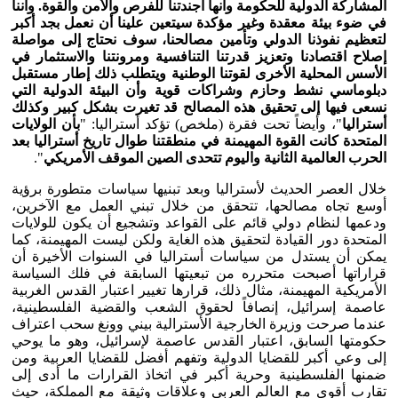
المشاركة الدولية للحكومة وأنها أجندتنا للفرص والأمن والقوة. وأننا
في ضوء بيئة معقدة وغير مؤكدة سيتعين علينا أن نعمل بجد أكبر
لتعظيم نفوذنا الدولي وتأمين مصالحنا، سوف نحتاج إلى مواصلة
إصلاح اقتصادنا وتعزيز قدرتنا التنافسية ومرونتنا والاستثمار في
الأسس المحلية الأخرى لقوتنا الوطنية ويتطلب ذلك إطار مستقبل
دبلوماسي نشط وحازم وشراكات قوية وأن البيئة الدولية التي
نسعى فيها إلى تحقيق هذه المصالح قد تغيرت بشكل كبير وكذلك
أستراليا
"، وأيضاً تحت فقرة (ملخص) تؤكد أستراليا: "
بأن الولايات
المتحدة كانت القوة المهيمنة في منطقتنا طوال تاريخ أستراليا بعد
الحرب العالمية الثانية واليوم تتحدى الصين الموقف الأمريكي
".
خلال العصر الحديث لأستراليا وبعد تبنيها سياسات متطورة برؤية
أوسع تجاه مصالحها، تتحقق من خلال تبني العمل مع الآخرين،
ودعمها لنظام دولي قائم على القواعد وتشجيع أن يكون للولايات
المتحدة دور القيادة لتحقيق هذه الغاية ولكن ليست المهيمنة، كما
يمكن أن يستدل من سياسات أستراليا في السنوات الأخيرة أن
قراراتها أصبحت متحرره من تبعيتها السابقة في فلك السياسة
الأمريكية المهيمنة، مثال ذلك، قرارها تغيير اعتبار القدس الغربية
عاصمة إسرائيل، إنصافاً لحقوق الشعب والقضية الفلسطينية،
عندما صرحت وزيرة الخارجية الأسترالية بيني وونغ سحب اعتراف
حكومتها السابق، اعتبار القدس عاصمة لإسرائيل، وهو ما يوحي
إلى وعي أكبر للقضايا الدولية وتفهم أفضل للقضايا العربية ومن
ضمنها الفلسطينية وحرية أكبر في اتخاذ القرارات ما أدى إلى
تقارب أقوى مع العالم العربي وعلاقات وثيقة مع المملكة، حيث