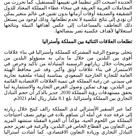
الجديدة أصبحت أكثر تنظيماً في تقييمها للمستقبل، كما تحررت من
المجاملات العربية العريقة في سخاء عطاء المملكة المعتاد للدول
الشقيقة والصديقة أوقات أزماتها بدون تقنين في عالم متغير يمكن
أن تؤدي إلى نتائج عكسية لا تخدم تطلعاتها، وذلك لوجود من يستغل
ذلك التعاطف بالمساعدات إلى عكس أهدافها النبيلة ونتائجها
استغلالها لأهداف عكسية تضر بمصالحها.
تطلعات العلاقات الثنائية بين المملكة وأستراليا
يتجلى بوضوح الرغبة المشتركة للمملكة وأستراليا في بناء علاقات
أقوى بين البلدين من خلال ما يدلي به مسؤولو البلدين من
تصريحات خلال زياراتهم الرسمية المتبادلة من تأكيد وحرص في
الاستمرار في بناء علاقات أوثق وأكبر. وقد عبر محافظ الهيئة
العامة للتجارة الخارجية السعودي بمناسبة إنشاء ملحقية تجارية
في سيدني عن رغبة المملكة في تنمية العلاقات الاقتصادية القائمة
بين البلدين، بهدف تمكين وصول الفرص التجارية والاستثمارية لما
يحقق مستهدفات رؤية المملكة 2030. جدير بالذكر أن حجم التبادل
التجاري بين المملكة وأستراليا، بلغ 8.1 مليار ريال لعام 2021م.
كما عبر السفير الأسترالي لدى المملكة رالف كينج خلال زيارته
إلى غرفة جدة عن أمله أن تساهم بلاده في توفير نصف احتياجات
المملكة من اللحوم الحية، مؤكداً أن الفترة المقبلة ستشهد المزيد
من التعاون بين القطاع الخاص في البلدين، والرغبة في تعزيز حجم
التبادل التجاري وزيادة التعاون الاقتصادي، كما أشادت أستراليا