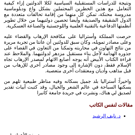
ونتيجة للدراسات المستقبلية السياسية لكلا الدولتين إزاء كيفية
التعامل مع هذين الخطرين المحتملين بشكل واع ودبلوماسية
مدروسة محنكة، تمكن كل منهما من إقامة تحالفات متعددة مع
الدول الشقيقة والصديقة وأيضاً تحصين دولتيهما من خلال تطوير
أنظمتها الدفاعية بالتقنية العلمية واللوجستية والصناعة العسكرية.
حرصت المملكة وأستراليا على مكافحة الإرهاب والقضاء عليه
وعلى مصادر تمويله، وكان سبق للدولتين أن عانتا من تجربة مريرة
من نتائج التهاون في محاربته وتمكنا من التعاون في القضاء على
جذوره الهدامة لأجل بناء مستقبل مزدهر لدولتيهما. والملاحظ عند
قراءة الكتاب الأبيض أنه يوجه أصابع الاتهام لمصدر الإرهاب تجاه
الإسلام فقط، دون الإشارة إلى وجود مصادر أخرى للإرهاب من
قبل مذاهب وأديان ومعتقدات أخرى متعصبة.
واخيراً: أستراليا بلد جميل بسكانه وفيه مناظر طبيعية تلهم من
يسكنها السباحة في عالم الشعر والخيال، وقد كتبت أبيات تقدير
لصديق لي هناك، ونشرت في جريدة جامعة كانبرا
مقالات لنفس الكاتب
د. نايف الرشيد