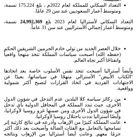
التعداد السكاني للمملكة لعام 2022م ، بلغ 175.224 نسمة،
ومتوسط أعمار السعوديين عند سن 29 عامًا.
التعداد السكاني لأستراليا لعام 2023 بلغ
24,992,369
نسمة،
ومتوسط أعمار إجمالي الأستراليين عند سن 31 عاماً.
خلال العصر الجديد من تولي خادم الحرمين الشريفين الحكم
(حفظه الله) أصبحت سياسات المملكة تتخذ منهجاً واقعياً
وانفتاحًا أكبر تجاه العالم.
وأيضاً أستراليا أصبحت تتخذ نفس الأسلوب خاصة بعد اتخاذها
"الكتاب الأبيض" الأسترالي منهجًا في سياساتها، بعيدًا عن
الاجتهادات الفردية في اتخاذ القرارات لتصبح أكثر شمولية
وواقعية.
من ركائز سياسة كلا البلدين عدم التدخل في شؤون الدول
الأخرى، حيث تندد المملكة في المحافل الدولية بأي تدخل
في شؤون الدول الأخرى ومن ضمنها غزو روسيا لأوكرانيا،
وأيضًا أستراليا نددت باحتلال روسيا لأوكرانيا.
عانت المملكة كثيرًا من الإرهاب وأذرعه في نتائج كارثية إثر
تسامحها بالتعامل مع الفئات الضالة وأصبحت بعد ذلك أكثر
حزمًا معهم. وعانت أيضاً أستراليا من الإرهاب ونتائجه