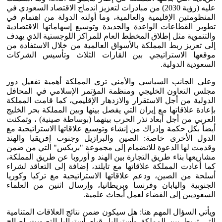
عليه (رؤية 2030) من مبادرات لتعزيز اندماج الاقتصاد السعودي في
المنظومتين الإقليمية والعالمية، وما أولته الدولة من اهتمام في
تطوير القطاعات الواعدة والجديدة وتوسيع إسهاماتها الاقتصادية
والتنموية مثل إطلاق المخطط العام للمراكز اللوجستية الذي يهدف
إلى تعزيز ربط المملكة بالأسواق العالمية من خلال الاستفادة من
موقعها الاستراتيجي بين القارات الثلاث وتأسيس الشركات
السعودية الدولية.
وعلى الجانب السياسي والأمني ترى المملكة أهمية تفعيل دور
مجلس التعاون الخليجي ومنظمة المؤتمر الإسلامي في المحافل
الدولية من أجل الاستقرار والازدهار الإقليمي، كما قامت المملكة
بإعادة علاقاتها مع إيران التي يفصل بينها وبين المملكة بحر الخليج
العربي من أجل أبعاد نذر الحرب بينهما (بوساطة صينية) ، وتمكنت
أيضاً بكل حكمة وإدراك من إنشاء وتوسيع علاقاتها الاستراتيجية مع
الدول الأخرى خاصة: الصين والبرازيل وجنوب إفريقيا والهند
وقدمت لها الدعوة للانضمام إلى مجموعة "بريكس" التي من ضمن
مشاريعها بناء طريق التجارة بين الهند و أوروبا عن طريق المملكة،
كما أعادت المملكة علاقاتها مع تايلند، إضافة إلى التعاقد لشراء
أسلحة من الصين، ودعم علاقاتها الاستراتيجية مع تركيا وكوريا
الجنوبية واليابان وفرنسا وبريطانيا، وإرسال اثنين من العلماء
السعوديين إلى الفضاء لعمل أبحاث علمية.
ويأتي السؤال المهم هنا: هل سيكون ضمن نتائج العلاقات المتنامية
التي تربط بين المملكة وأستراليا، قيام أستراليا التصويت لصالح