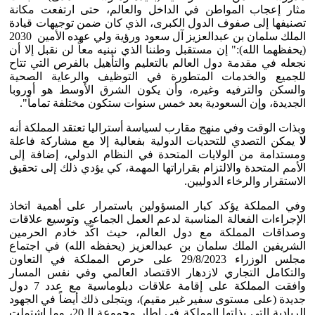
مثار إعجاب المواطن في الداخل والعالم، حتى ارتفعت مكانة
تصنيفها إلى صفوف الدول الكبرى، الذي كان ضمن توجيهات قيادة
الملك سلمان بن عبدالعزيز آل سعود ورؤية ولي عهده الأمين 2030
(يحفظهما الله):" إن مستقبل وطننا الذي نبنيه معاً لن نقبل إلا أن
نجعله في مقدمة دول العالم بالتعليم والتأهيل بالفرص التي تتاح
للجميع والخدمات المتطورة في التوظيف والرعاية الصحية
والسكن والترفيه وغيره، وأن يكون الشرق الأوسط هو أوروبا
الجديدة، وإن السعودية بعد خمس سنوات ستكون مختلفة تماماً".
وبذات الوقت وفي منهج مقارب لسياسة أستراليا تعتقد المملكة أنه
لا
يمكن التصدي للتحديات الدولية بفعالية إلا مع مشاركة فاعلة
ومستدامة من الولايات المتحدة في النظام الدولي، إضافة إلى
الأمم المتحدة والالتزام بقراراتها المهمة، كي يؤدي ذلك إلى تحقيق
الاستقرار والرخاء الدوليين.
وفي المملكة يؤكد كبار المسؤولين باستمرار على أهمية اتخاذ
الإجراءات الفعالة المناسبة لدعم العمل الجماعي وتوسيع علاقات
وصداقات المملكة مع دول العالم، حيث اكّد خادم الحرمين
الشريفين الملك سلمان بن عبدالعزيز (يحفظه الله) في اجتماع
مجلس الوزراء 29/8/2023 على حرص المملكة في التعاون
والتكامل التجاري لازدهار الاقتصاد العالمي وفي نفس المسار
وافقت المملكة على إقامة علاقات دبلوماسية مع عدد 7 دول
جديدة (على مستوى سفير غير مقيم)، ويتجلى ذلك أيضاً في الجهود
الريادية التي بذلتها المملكة في إطار مجموعة الـ20، وما اشتملت