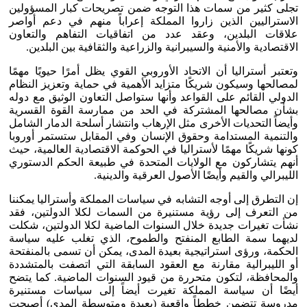
تجلى كثير من سمات هذا التوجه ضمن تصريحات كبار المسؤولين
الاستراليين الذين زاروا المملكة إعراباً منهم في دعم أواصر
علاقات البلدين، وعقد عدد من اتفاقيات التفاهم والتعاون
الاقتصادية والأمنية والسيبرانية والزراعية والثقافية بين البلدين.
وتعتبر أستراليا أن الاتحاد الأوروبي القوي يظل أمرًا حيويًا مهمًا
لمصالحها وسيكون شريكًا متزايد الأهمية في حماية وتعزيز النظام
الدولي القائم على القواعد وأنها ستواصل التعاون الوثيق مع دوله
بشأن مصالحها المشتركة في الحد من ممارسة القوة القسرية
وأيضاً التحديات الأخرى مثل الإرهاب وانتشار أسلحة الدمار الشامل
والتنمية المستدامة وحقوق الإنسان وفي المقابل ستستمر أوروبا
كونها شريكًا مهمًا لأستراليا في الحوكمة الاقتصادية العالمية، حيث
أنهم يتشاركون مع الولايات المتحدة في طبيعة الحكم الدستوري
الليبرالي والقيم وأيضًا الأصول العرقية والدينية.
إن التطرق إلى أوجه التشابه في سياسات المملكة وأستراليا يمكننا
من التعرف إلى رؤية مستنيرة من السمات لكلا الدولتين، فقد
نشأت تغيرات جديدة خلال السنوات الماضية لكلا الدولتين، شكلت
لديهما سمة الطابع المنفتح والطموح، الذي تغلب عليه سياسة
الحكمة، ورؤى استراتيجية بعيدة المدى، يمكن أن تسمى بالمنفتحة
أو الليبرالية مقارنة مع العقود السابقة التي اتصفت بالمتشددة
والمحافظة، لتكون متحررة من قيود السنوات الماضية. كما يتضح
أيضًا أن سياسة المملكة تغيرت أيضاً إلى سياسات مستنيرة
مدروسة تتضمن خططاً واقعية (بعيدة ومتوسطة المدى) أصبحت