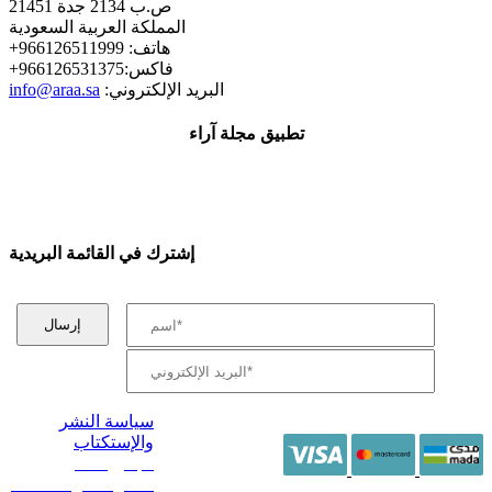
ص.ب 2134 جدة 21451
المملكة العربية السعودية
+هاتف: 966126511999
+فاكس:966126531375
:البريد الإلكتروني
info@araa.sa
تطبيق مجلة آراء
إشترك في القائمة البريدية
سياسة النشر
والإستكتاب
/ جميع الحقوق
محفوظة آراء 2014 -