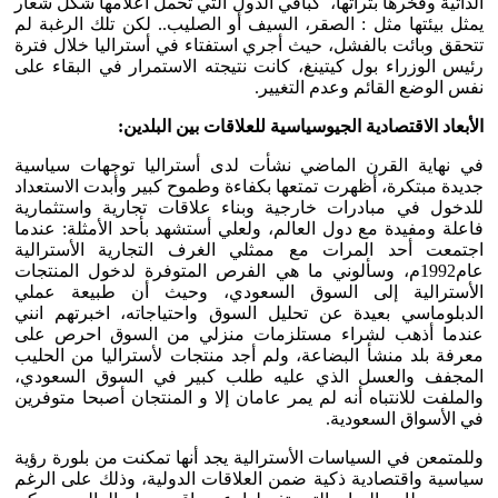
الذاتية وفخرها بتراثها، كباقي الدول التي تحمل أعلامها شكل شعار
يمثل بيئتها مثل : الصقر، السيف أو الصليب.. لكن تلك الرغبة لم
تتحقق وبائت بالفشل، حيث أجري استفتاء في أستراليا خلال فترة
رئيس الوزراء بول كيتينغ، كانت نتيجته الاستمرار في البقاء على
نفس الوضع القائم وعدم التغيير.
الأبعاد الاقتصادية الجيوسياسية للعلاقات بين البلدين:
في نهاية القرن الماضي نشأت لدى أستراليا توجهات سياسية
جديدة مبتكرة، أظهرت تمتعها بكفاءة وطموح كبير وأبدت الاستعداد
للدخول في مبادرات خارجية وبناء علاقات تجارية واستثمارية
فاعلة ومفيدة مع دول العالم، ولعلي أستشهد بأحد الأمثلة: عندما
اجتمعت أحد المرات مع ممثلي الغرف التجارية الأسترالية
عام1992م، وسألوني ما هي الفرص المتوفرة لدخول المنتجات
الأسترالية إلى السوق السعودي، وحيث أن طبيعة عملي
الدبلوماسي بعيدة عن تحليل السوق واحتياجاته، اخبرتهم انني
عندما أذهب لشراء مستلزمات منزلي من السوق احرص على
معرفة بلد منشأ البضاعة، ولم أجد منتجات لأستراليا من الحليب
المجفف والعسل الذي عليه طلب كبير في السوق السعودي،
والملفت للانتباه أنه لم يمر عامان إلا و المنتجان أصبحا متوفرين
في الأسواق السعودية.
وللمتمعن في السياسات الأسترالية يجد أنها تمكنت من بلورة رؤية
سياسية واقتصادية ذكية ضمن العلاقات الدولية، وذلك على الرغم