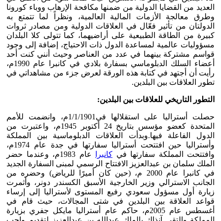
العديد من القضايا الدولية من ضمنها مكافحة الإرهاب ووباء كورونا
وطرق معالجة الأزمات المالية العالمية، ونظراً لما تتمتع به
الدولتان من تأثير فعّال في العلاقات الدولية ومن مصادر ثروات
كبيرة من الطاقة الطبيعية على أراضيهما، كما تتولى كلا البلدان
مسؤوليات عالمية لمساعدة الدول ذات الاحتياج، إضافة إلى وجود
قواسم مشتركة بينهما في عدد من العناصر وحيث أنني كنت أحد
أعضاء السلك الدبلوماسي بسفارة بلادي في كانبرا عام 1990م،
رأيت أن أجتهد في كتابة هذه الورقة لعرض جزء من مشاهداتي في
تطور العلاقات بين البلدين.
التطور التاريخي للعلاقات بين البلدين:
حصلت أستراليا على استقلالها في1/1/1901م، وانضمت للأمم
المتحدة كعضو مؤسس بتاريخ 24 أكتوبر 1945م، واعتبرت من
الدول الفاعلة فيها.وبدأت العلاقات الدبلوماسية بين المملكة
وأستراليا حين افتتحت أستراليا سفارتها في جدة عام 1974م،
وافتتحت المملكة سفارتها في
كانبرا
عام 1983م، وعندما حضر
الملك سلمان بن عبدالعزيز الافتتاح الرسمي لمبنى السفارة الجديد
في كانبرا عام 2000 م، (حين كان أميرًا للرياض) وحضره من
الجانب الاسترالي وزير الخارجية الأسبق الكسندر دونر، وأثمرت
زيارة أول مسؤول سعودي رفيع المستوى لأستراليا إلى إرساء
قواعد العلاقة بين البلدين في شتى المجالات، حيث قام في
أغسطس عام 2005م، حاكم عام أستراليا مايكل جفري بزيارة
المملكة والتقى آنذاك بالملك عبدالله بن عبدالعزيز لتقديم واجب