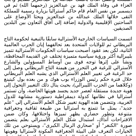
العزاء في وفاة الملك فهد بن عبدالعزيز (رحمهما الله) ثم في
ديسمبر من نفس العام قام حاكم أستراليا بزيارة رسمية للمملكة
التقى خلالها الملك عبدالله بن عبدالعزيز وبحثا الأوضاع على
الساحتين الإقليمية والدولية إضافة إلى أفاق التعاون بين البلدين
الصديقين.
اتسمت السياسات الخارجية الأسترالية سابقًا بالتبعية لحكومة التاج
البريطاني ثم للولايات المتحدة بعد تحالفهما إبان الحرب العالمية
الثانية، لكن بعد عقود أصبحت سياسات الحكومات الأسترالية تتميز
بليبرالية أكثر ورؤية سياسية متميزة تختلف عن القديمة المحافظة،
ونشأ على إثرها توجه قوى بين أوساط المسؤولين والشارع
الأسترالي للرغبة في التحرر من هيمنة التاج البريطاني وصل إلى
حد الرغبة في تغيير العلم الأسترالي الذي يشبه العلم البريطاني
خلال فترة حكم رئيس الوزراء بوب هوك و من بعده بول كيتينغ
(وكلاهما من الحزب الليبرالي)، بحيث ينال ذلك التغيير التحول إلى
هوية جديدة مستقلة لعصر جديد يجسد هويتها الخاصة، وأن تستمر
أستراليا في نظامها كدولة ديمقراطية دستورية مشابهة للدول
الغربية، وتتضمن هذه الهوية تغيير شكل العلم الأسترالي إلى "علم
جديد"، يمثل ما تتمتع به أستراليا من طبيعة ثقافية وجغرافية
متنوعة وتطور حضاري يظهر تميزها واختلافها، وكان ضمن
الاقتراحات آنذاك، استبدال شكل العلم الأسترالي بعلم يتضمن
صورة "الكنغر" أو "صحاري الرمال الكبرى"، ويستوحي من تلك
الخيارات التعرف على البيئة الجغرافية المكونة لأستراليا وهويتها