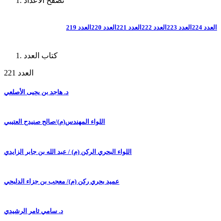
تصفح الأعداد
العدد 224
العدد 223
العدد 222
العدد 221
العدد 220
العدد 219
كتاب العدد
العدد 221
د. هاجد بن يحيى الأصلعي
اللواء المهندس(م)/صالح صنيدح العتيبي
اللواء البحري الركن (م) / عبد الله بن جابر الزايدي
عميد بحري ركن (م)/ معجب بن جزاء الدلبحي
د. سامي ثامر الرشيدي