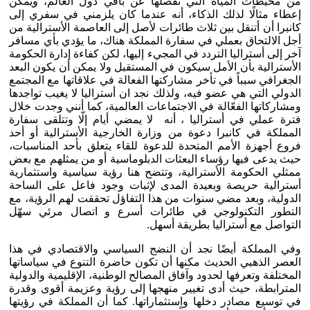
من محيطات المياه التي تفصلها عن باقي دول العالم، ويمكن
إعطاء مثالًا لذلك الذكاء، أنه عندما كان يلزمني في سفري إلى
كانبرا أن أتنقل بين ثلاث طائرات لأصل إلى العاصمة الأسترالية من
أجل الالتحاق بعملي في سفارة المملكة هناك، ما يؤدي بأي مسافر
آخر إلى أستراليا التردد في المجيء إليها، لكن كفاءة إدارة الحكومة
الأسترالية بأن الأمل سيكون في المستقبل ولا يمكن أن يكون البعد
الجغرافي سبباً في تأخر مشاركتها الفعالة في علاقاتها مع المجتمع
الدولي التي هي عضو فيه، ولذلك نجد ان أستراليا لا يغيب تواجدها
ومشاركاتها الفعّالة في الاجتماعات العالمية، كما أنني وجدت خلال
فترة عملي في أستراليا ، أنه لا يمضي أيام إلّا وتتلقى سفارة
المملكة في كانبرا دعوة من وزارة الخارجية الأسترالية أو أحد
فروع أجهزة الأمم المتحدة للدعوة للقاء يتعلق بأحد المناسبات،
حيث يدعى فيها رؤساء البعثات الدبلوماسية أو من يمثلهم مع بعض
ممثلي الحكومة الأسترالية، وتتضح هنا رؤية سياسية واستثمارية
أسترالية حريصة وبعيدة المدى لإثبات وجود فاعل على الساحة
الدولية، وبعد مضي سنوات من هذا التفاؤل تحققت لهم الرؤية، مع
التطور التكنولوجي في طائرات أسرع و اتصال مرئي سهّل
التواصل مع أستراليا بطريقة أسهل.
وفي المملكة أيضًا نجد أن النضج السياسي والاقتصادي في هذا
العصر الذهبي الحديث مكنها أن تكون حاضرة التنوع في سياساتها
المختلفة وتعرفها لحدود وآفاق المصالح الوطنية، الإقليمية والدولية
المترابطة، حيث أدى تغيير منهجها إلى رؤية وعزيمة أقوى وقدرة
في توسيع مصادر دخلها واستثماراتها. كما أن المملكة في رؤيتها