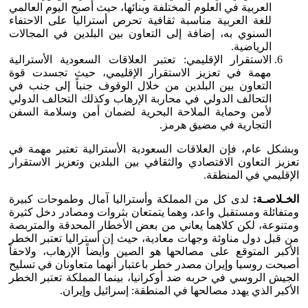
العربية في العلوم المختلفة وبنائها، حيث أصبح اليوم العالمي
للغة العربية مناسبة ثقافية تحرص أستراليا على الاحتفاء
السنوي به، إضافة إلى التعاون بين البلدين في المجالات
الرياضية.
الاستقرار الإقليمي: تعتبر العلاقات السعودية الأسترالية
مهمة في تعزيز الاستقرار الإقليمي، حيث تجسدت قوة
التعاون بين البلدين من خلال الوقوف جنباً إلى جنب في
التحالف الدولي في محاربة الإرهاب وكذلك التحالف الدولي
لأمن وحماية الملاحة البحرية لضمان أمن وسلامة السفن
التجارية في مضيق هرمز.
وبشكل عام، فإن العلاقات السعودية الأسترالية تعتبر مهمة في
تعزيز التعاون الاقتصادي والثقافي بين البلدين وتعزيز الاستقرار
الإقليمي في المنطقة.
الخـلاصـة:
لدى كل من المملكة وأستراليا آمال وطموحات كبيرة
ومتفائلة ومستقبل واعد، وهما يتمتعان بثروات ومصادر دخل كثيرة
ومتنوعة، لكن كلاهما يعاني من بعض الأخطار المحدقة والمتربصة
من قبل دول مناوئة وجهات معادية، حيث إن أستراليا تعتبر الخطر
الأكبر المتوقع على مصالحها هو الصين وأيضاً الإرهاب، ولاحقاً
أصبحت روسيا وإيران مصدر خطر باعتبار أنهما متعاونان في تسليح
الجيش الروسي في حربه ضد أوكرانيا، بينما المملكة تعتبر الخطر
الأكبر الذي يهدد مصالحها في المنطقة: إسرائيل وإيران.