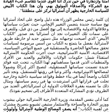
أمننا وازدهارنا في حين ندرك أننا أقوى عندما نتقاسم عبء القيادة
مع الشركاء والأصدقاء الموثوق بهم، وأن هذا الكتاب الأبيض
للسياسة الخارجية يظهر أن أستراليا تركز على منطقتنا
".
إن كلمة رئيس مجلس الوزراء هذه دليل واضح على اتخاذ أستراليا
نهج سياسة جديدة يتضمن التغيير الإيجابي، حيث تغيرّت سياساتها
وعلاقاتها الدولية والاقتصادية إلى نهج أفضل من ذي قبل، وللتعرف
على سمات تلك التغييرات نجد ان أستراليا بعد صدور "الكتاب
الأبيض" الذي أصبحت توجيهاته مثل دستور جديد او خارطة طريق
لأستراليا، بفضل ما يتمتع به الكتاب من أسس مرسومة لسياسات
تحقق مصالحها الحاضرة والمستقبلية في جميع النواحي السياسية،
الاقتصادية، الأمنية الاستراتيجية، حيث أجرت الحكومة الأسترالية
استفتاءً شمل: حكومات الولايات والأقاليم والعديد من الأفراد
والمنظمات الذين قدموا مساهماتهم لهذا الكتاب، نتجت عنه فوائد
عديدة تضمنت سياساتها المستقبلية، لتصبح أكثر إدراكًا وشمولاً
لمصالحها الاستراتيجية، وأكثر وعياً في رؤيتها للمستقبل، ونجد تأثير
الكتاب واضحاً أيضاً في بناء خطط وقواعد سياسية داخلية وخارجية
تجلت في قراراتها التي استرشدت بها في رسم سياستها، ومثال
ذلك ما تضمنه بفقرة العلاقات الدولية أن أستراليا:(في العديد من
الظروف تؤدي المشاركة المتعددة الأطراف إلى تضخيم نفوذنا).
كما أدلى بنفس المقدمة، وزيرة الخارجية الأسترالية جولي بيشوب
ووزير التجارة والسياحة والاستثمار ستيفن تشيوبو بتصريح مشترك
عن أهمية الكتاب:"
أنه يصف المصالح الوطنية لأستراليا وأولويات