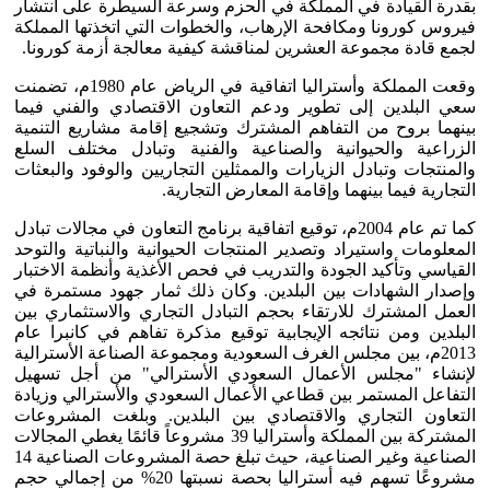
بقدرة القيادة في المملكة في الحزم وسرعة السيطرة على انتشار
فيروس كورونا ومكافحة الإرهاب، والخطوات التي اتخذتها المملكة
لجمع قادة مجموعة العشرين لمناقشة كيفية معالجة أزمة كورونا.
وقعت المملكة وأستراليا اتفاقية في الرياض عام 1980م، تضمنت
سعي البلدين إلى تطوير ودعم التعاون الاقتصادي والفني فيما
بينهما بروح من التفاهم المشترك وتشجيع إقامة مشاريع التنمية
الزراعية والحيوانية والصناعية والفنية وتبادل مختلف السلع
والمنتجات وتبادل الزيارات والممثلين التجاريين والوفود والبعثات
التجارية فيما بينهما وإقامة المعارض التجارية.
كما تم عام 2004م، توقيع اتفاقية برنامج التعاون في مجالات تبادل
المعلومات واستيراد وتصدير المنتجات الحيوانية والنباتية والتوحد
القياسي وتأكيد الجودة والتدريب في فحص الأغذية وأنظمة الاختبار
وإصدار الشهادات بين البلدين. وكان ذلك ثمار جهود مستمرة في
العمل المشترك للارتقاء بحجم التبادل التجاري والاستثماري بين
البلدين ومن نتائجه الإيجابية توقيع مذكرة تفاهم في كانبرا عام
2013م، بين مجلس الغرف السعودية ومجموعة الصناعة الأسترالية
لإنشاء "مجلس الأعمال السعودي الأسترالي" من أجل تسهيل
التفاعل المستمر بين قطاعي الأعمال السعودي والأسترالي وزيادة
التعاون التجاري والاقتصادي بين البلدين. وبلغت المشروعات
المشتركة بين المملكة وأستراليا 39 مشروعاً قائمًا يغطي المجالات
الصناعية وغير الصناعية، حيث تبلغ حصة المشروعات الصناعية 14
مشروعًا تسهم فيه أستراليا بحصة نسبتها 20% من إجمالي حجم