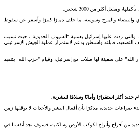
ازي والبيضاء والمرج وسوسة، ما خلف دمارًا كبيرًا وأسفر عن سقوط
 والتي ردت عليها إسرائيل بعملية "السيوف الحديدية"، حيث تسبب
طيني وإصابة نحو 46480 (حتى يوم 09.12.2023)، وسط مطالبات دولية لوقف التصعيد، قابلته واشنطن بدعم لاستمرار عملية الجيش الإسرائيلي
الله" على سفينة لها صلات مع إسرائيل، وقيام "حزب الله" بتنفيذ
.
ما إنذارًا ببدء صراعات جديدة، مذكرًا بأن أفعال البشر والأحداث لا يوقفها زمن
 الجديد من أفراح وأتراح لكوكب الأرض وساكنيه، فسوف نجد أنفسنا في