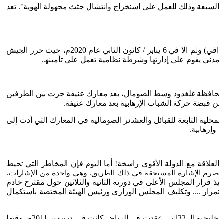
 السبعة وذلك للعمل على استخراج وانتشال جثث مجهولة الهوية". تعد
ولقد خضعت المدينة (مثل معظم المدن الليبية) لمدة طويلة تحت سلطة المليشيات الاي انتشرت بعد سقوط حكم العقيد الليبي (معمر القذافي) ولم الا في 6 يناير / كانون الثاني عام 2020م، حيث حرر الجيش
ي يقوم على إدارتها وشرطة نظامية تعمل على تأمينها.
ستعادت مدينة استراتيجية في محافظة غلغدود وسط الصومال، بعد معارك عنيفة جرت بين الطرفين
 قبضة حركة الشباب الإرهابية بعد معارك عنيفة.
ة التابعة للقبائل والعشائر الصومالية في المعارك التي أدت إلى
إرهابية.
لعلاقة مع الدولة الأقوى راسخة! أما اليوم فإن المخاطر التي تحيط
لمنصرم الإشارة المستحقة في ذلك الطريق، وهي واحدة من الإشارات،
 وصلت إليه المشاورات بشأن تنفيذ قرار المجلس الأعلى في دورته الثانية والثلاثين حول مقترح خادم
ستمرار .... وتكليف المجلس الوزاري ورئيس الهيئة المختصة باستكمال
الأفكار تحتاج وقتًا إلى أن تنضج وتتحول من أفكار إلى مشروعات منفذه، إلا أن هذا الوقت طال وتعرض المشروع كاملاً إلى الإهمال. القمة الخليجية الـ 32التي عقدت في الرياض كانت في ديسمبر 2011م، وقتها