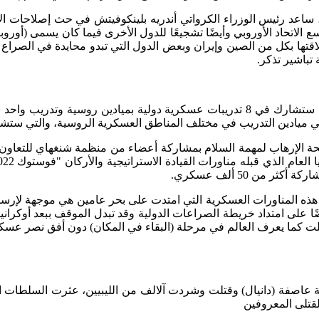
 الاتحاد الأوروبي وأيضًا تشجيعًا للدول الأخرى فيما كان يسمى (أوروب
علاقتها بكل من الصين وإيران وبعض الدول التي تبدو محايدة في الصراع
 تباشير تذكر.
ب في مختلف المناطق العسكرية الروسية، والتي ستشمل تدريبات (إندرا 2023م) للقوات المتع
كافحة الإرهاب لمهمة السلام بمشاركة أعضاء من منظمة شنغهاي للتع
هذه المناورات العسكرية التي امتدت على بحر عامين هي موجهة لإرسا
خلت كما يعرف العالم في مرحلة (البقاء في المكان) دون أفق نصر عس
 سرت الليبية الساحلية عاصفة (دانيال) وقتلت وشردت آلالف من الليبيين، عثرت 