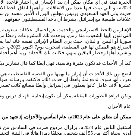
2023م، و التي تمت فيها عددا من الاتفاقات، و أهمها اتفاق الخط
علاقات طبيعية مع إسرائيل، بشرط أن يأخذ الفلسطينيون حقوقهم.
الإشارتين (الخط الاستراتيجي والحديث عن احتمال علاقات سعودية إسر
التي تتوق إليها الشعوب منذ زمن، ووجدت تلك المشروعات رفضًا من 
سوريا أو اليمن أو لبنان، حيث يرى النظام الإيراني نفسه قائد لم
الصراع 
وتشريد أهلها وحصار الباقين منهم، فكانت تلك الأحداث ربما أهم أحدا
كما أن الأحداث قد تكون مثيرة وقاسية، فهي أيضًا كما قال تشارلز ديكن
اتضح من تلك الأحداث أن إيران ما يهمها من القضية الفلسطينية هي
تعرف أنها سوف تدفع ثمنًا باهظًا إن حدث ذلك، فاكتفت بإرساله صوار
عشرة آلاف عامل كانوا يعملون في إسرائيل وأيضًا مصانع كانت تصدر
ولكن قراءة التطورات المقبلة يمكن أن تكون إيجابية، فهناك درس وعت
عام الأحزان
ممكن أن نطلق على عام 2023م، عام المآسي والأحزان، إذ شهد من عاش هذه الحقبة، أحداثًا لم يشهدها آخرون، كان أغلبها محزنًا، بسبب وقوع عددًا كبيرًا من الضحايا
أودى بحياة أكثر من 55 ألف شخص، مخلفًا دمارًا هائلًا في البنية التحتية.