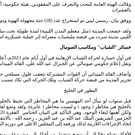
وقالت الهيئة العامة للبحث والتعرف على المفقودين، هيئة حكومية، أ
بالعشرات
ووفق بيان، رسمي ليبي تم استخراج عدد (18) جثة مجهولة الهوية وتم نقلها إلى مستشفى ابن سيناء" بمدينة سرت".
الليبي مدينة سرت من قبضة مليشيات مصراتة إثر عملية عسكرية است
خسائر "الشباب" ومكاسب الصومال
في أول خ
ونقل إعلام حكومي صومالي عن الجنرال عبد الله علي، القائد الميد
وأضاف القائد الميداني أن القوات المشتركة تتعقب فلول مسلحي حرك
تحرير المدينة من قبضة حركة الشباب. وتلك الحركة التي تكاد تسبب ق
التطور في الخليج
قبل سنوات لو سأل أحد المهتمين ما هي المخاطر التي تحيط بالخليج؟ 
بالخليج هي مخاطر ( وجود ) و ليست مخاطر ( عابرة)، ولقد وضع لقاء
و
الحرمين الشريفين الملك عبد الله بن عبد العزيز ـ رحمه الله - بالا
اتخاذ الإجراءات اللازمة لذلك ورفعه إلى المجلس الأعلى في دورته الق