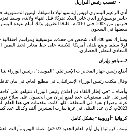
تنصيب رئيس البرازيل
أدى الزعيم اليساري لويس إيناسيو لولا دا سيلفا، اليمين الدستورية
فترتين من 2003 حتى 2010م، فاتحًا الطريق بذل
ببعضها في السجون.
لولا سيلفا وضع بلدان أمريكا اللاتينية على خط مغاير لخط اليمي
المعادي للتطور الحضاري.
2
-نتنياهو وإيران
أطلع رئيس جهاز المخابرات الإسرائيلي "الموساد"، رئيس الوزراء بني
وقال مكتب رئيس الوزراء الإسرائيلي، في مطلع العام، في بيان تناقلته
وأضاف: "في إطار اللقاء تم إطلاع رئيس الوزراء نتنياهو على كافة 
إسرائيل على مستويات عدة لمنع إيران من الحصول على سلاح نووي.
2023م، كان عدد القتلى في غزة يقارب العشرين ألف وكذلك عدد كبير في الضفة الغربية) كما كان قتلى الإسرائيليين قد فاق عدد قتلاهم في أي حرب خاضوها منذ عام 1948م.
كرواتيا "أوروبية" بشكل كامل
تبنت، كرواتيا (أول أيام العام الجديد 2023م)، عملة اليورو وأزالت العشرات من نقاط التفتيش الحدودية لتصبح الدولة رقم 27 التي تنضم إلى منطقة شنغن الخالية من جوازات السفر في أوروبا.