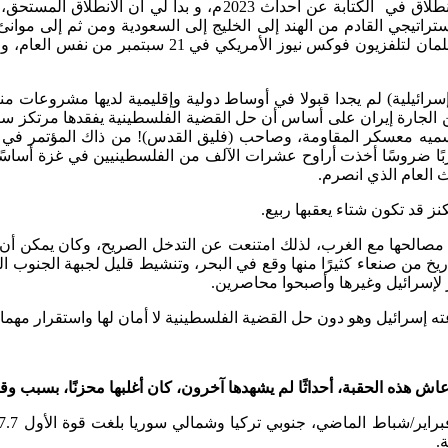
الحيرة تمتد في أي مكان يمكن أن يبدأ الإنسان في اختيار قاعدة ال
 الاستراتيجي القادم من الهند إلى الخليج إلى السعودية ومن ثم إلى مو
حديث ولي العهد السعودي ورئيس مجلس الوزراء الأمير مح
ائيلية) لم يجدا قبولا في أوساط دولية وإقليمية لديها مشروعات مناف
الجارة إيران على أساس أن حل القضية الفلسطينية يفقدها مرتكز سي
ا يسميه معسكر المقاومة، وصاحب (فليق القدس)! من ذاك المؤتمر في ن
هو الممكن لها في المنطقة، انفجرت يوم7 اكتوبر 2023م، حربًا ضروسًا أخذت أراوح عشرات الآلف
ث العام الذي انصرم.
ز قد تكون شتاء يعقبها ربيع.
 مصالحها مع الغرب، لذلك امتنعت عن التدخل الصريح، وكان يمكن أن 
يخ من صنعاء كثيرًا منها وقع في البحر، وتنشيط قليل لجبهة الجنوب ال
 لإسرائيل وغيرها وأصبحوا محاصرين.
ه إسرائيل وهو دون حل القضية الفلسطينية لا أمان لها واستقرار مهما 