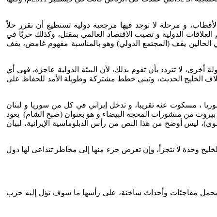
لأقطاب، و مرحلة لا توجد فيها مرجعية دولية تستطيع أن تقرر حلاً
م العلاقات الدولية و تصيب الاقتصاد العالمي بمقتل، وكذلك حربًا في
 في الحالين يقف (المجتمع الدولي) وهو بالمناسبة مفهوم غامض، يقف
أخرى، لا تتردد بأن تقوم بذلك، لأن البيئة الدولية عاجزة، فهي أي
عالمي دون رجعة المنجى هو إيلاف الخليج الحديث، وتبني خطط مشتركة وطويلة الأمد للحفاظ على
ريا ، مسكوت عنه تقريبا، و تدخل إيراني في كل من سوريا و لبنان
ي بيروت من منشورات المحجة البيضاء و هو بعنوان (صبح الشام) يعود
زيرة صغيرة انفصلت عن إيران عام 1971م، بسبب سوء تدبير النظام البهلوي)، ليس أوضح من هذا النص من رأس الدبلوماسية الإيرانية، لبيان
ليج وحدة لا تتجزأ، وإن تعرض جزء منها إلى مخاطر تتداعى لها دول
الم في مطلع عام جديد يشرق على الكوكب؛ لكنه ينبئ بإعلان 2024م، عن نفسه كعام سيحمل مفاجئات وأحداث ساخنة، على رأسها ما سوف تؤل إليه حرب