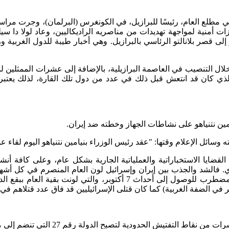
، في مطلع العام، رئيسًا للبرازيل، في الكونغرس (البرلمان)، وجرت م
ك أمام عودة اليسار إلى قصر بلانالتو الرئاسي بالبرازيل. وهي أخبار طيبة للدو
ن الذي كان قد انتعش قبل ذلك في عدد من دول تلك القارة، لذلك يعت
امين نتنياهو على نشاطات الجهاز وخطته ضد إيران.
 وسائل الإعلام وقتها: "عقد رئيس الوزراء بنيامين نتنياهو اليوم لقاء 
القضايا الاستخباراتية والعملياتية الجارية بشكل عام، وعلى كافة أ
 فالشد والجذب بين إيران وإسرائيل لون العام المنصرم في كل أشه
غزة، وصراع نفوذ في المنطقة، كلها كانت مقدمات في هذا العام المضطرب