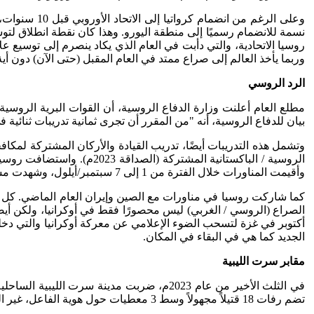
نسمة للانضمام رسميًا إلى منطقة اليورو. وهذا كان نقطة انطلاق لتوسع
روسيا الاتحادية، والتي دأبت في العام الذي يكاد ينصرم إلى توسيع 
وربما يأخذ العالم إلى صراع ممتد في العام المقبل (حتى الآن) دون أية
الرد الروسي
بيان للدفاع الروسية، أنه "من المقرر أن تجرى ثمانية تدريبات ثنائية في ميادين التدري
وتشمل هذه التدريبات أيضًا، تدريب القيادة والأركان المشتركة لم
وأقيمت المناورات خلال الفترة من 1 إلى 7 سبتمبر/أيلول، وشهدت مشاركة أكثر من 50 ألف عسكري.
كما شاركت روسيا في مناورات مع الصين وإيران العام الماضي. كل 
أكتوبر في غزة لتسحب الضوء الإعلامي عن معركة أوكرانيا والتي د
الجديد كما هي في البقاء في المكان.
مقابر سرت الليبية
في الثلث الأخير من عام 2023م، ضربت مدينة
تضم رفات 18 قتيلاً مجهولاً وسط 3 معطيات حول هوية الفاعل، غير القتلى المعروفين