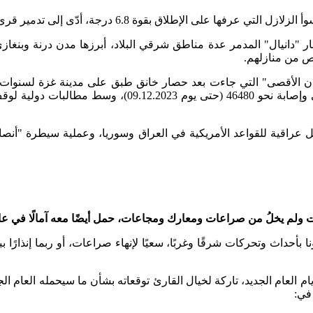
6.8 درجة، أدّى إلى تدمير قرى بأكملها، ومقتل أكثر من 3000 شخص.
صار "دانيال" المدمر عدة مناطق شرقي البلاد، أبرزها مدن درنة وبنغ
فان الأقصى" التي جاءت بعد حصار خانق طبق على مدينة غزة لسنوات،
القصف الإسرائيلي لقطاع غزة بمقتل أكثر من 17500 ألف فلس
عراقية للقواعد الأمريكية في العراق وسوريا، وعملية سيطرة "أنصار 
نه سيكون أيضًا مشحونا بأحداث وتحركات شرقًا وغربًا، سعيًا لإنهاء صراعات، أو رب
أيام العام الجديد، تاركة لخيال القارئ توقعاته بشأن ما سيحمله العام
في: