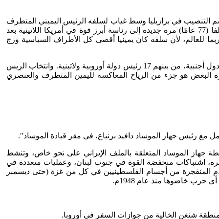
راسم التنصيب في برازيليا وسط غياب لسلفه الرئيس اليميني المتطرف
جايير بولسونارو الذي غادر البلاد (هربًا) قبل انتهاء ولايته، وسط تعزيزات أمنية لمواجهة تهديدات من مناصريه الراديكاليين، وعاد لولا دا سيلفا (77 عامًا) مرة جديدة إلى رئاسة أبرز قوة في أمريكا اللاتينية بعد
ل الغربية وربما للعالم، لأن سلفه كان يمينيا أقصى كل الأطراف السياسية وزج
وشارك نحو 300 ألف شخص في حفلات موسيقية ومراسم احتفالية خلال التنصيب في العاصمة البرازيلية، بالإضافة إلى عشرات الممثلين لدول أجنبية، من بينهم 17 رئيس دولة أوروبية ولاتينية. وانتخاب الريس
بره البعض هو جزء من الرياح المعاكسة لليمين المتطرف والعنصري
عمل مع رئيس جهاز الموساد دافيد برنياع، في مقر قيادة الموساد".
نشطة جهاز الموساد المتعلقة بالملف الإيراني على نحو خاص، وتنشط
ره، اشتباكات منخفضة القوة في جنوب لبنان، وعمليات متعددة في
 للوصول إلى أحداث 7 أكتوبر، والتي لونت بقية العام ببقع الدم المنفجرة من أجسام الفلسطينيين في كل من غزة (حتى ديسمبر