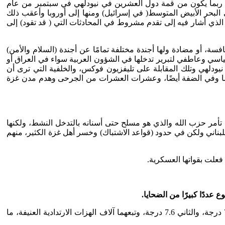
انطلاق في الكتابة عن أحداث 2023م، و بدا لي أن الانطلاق المستحق، ربما يكون من قمة دول العشرين في نيودلهي في سبتمبر من عام
انئ البحر الأبيض المتوسط( في إسرائيل) ومنها إلى أوروبا وأعقب ذلك
مد بن سلمان لتلفزيون فوكس نيوز الأمريكي في 21 سبتمبر من نفس العام، و الذي أشار فيه إلى تقدم مشروط في المحادثات التي ( قد تقود) إلى
سة، أو مضادة ولها أجندة مختلفة تمامًا عن أجندة (السلام والأمن)
اسي وعاطفي لتبرير تدخلها في الشؤون العربية سواء في العراق أو
يودلهي وتلك المقابلة على تليفزيون فوكس، والخلفية التي ترى أن
 من الفلسطينيين في غزة أساسًا وفي الضفة أيضًا، وعشرات العشرات من الجرحى وهدم مدن غزة
تأمر حزب الله والذي هو مسلح حتى أسنانه بالتدخل النشط، ولكنها
لبناني ولكن في حدود (قواعد الاشتباك) وخسر أهل غزة الكثير، منهم
فعلت بقواتها العسكرية.
.
استقبل الناس عام 2023م، بزلزال مزدوج ضرب في السادس من فبراير/شباط الماضي، جنوبي تركيا وشمالي سوريا بلغت قوة الأول 7.7 درجة، والثاني 7.6 درجة، وتبعهما آلاف الهزات الارتدادية العنيفة، ما