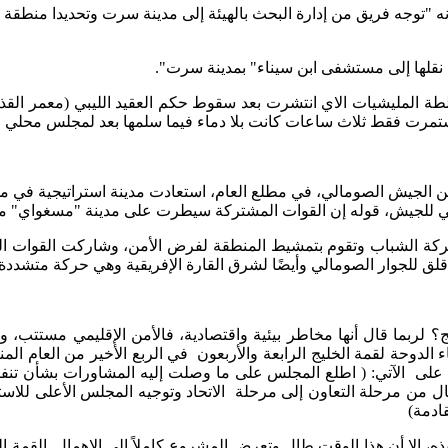
نه "توجه فريق من إدارة البحث بالهيئة إلى مدينة سرت وتحديدا منطقة
مرت فقط ثلاث ساعات كانت بلا دماء فيما سلمها بعد لمجلس محلي مدن
سارة لحركة الشباب الإرهابية في أول أيام عام 2023م، أعلن الجيش الصومالي، في مطلع العام، ا
اني للجيش، قوله إن القوات المشتركة سيطرت على مدينة "مسغواي" من
ة الشباب وتقوم بتمشيط المنطقة لفرض الأمن، وشاركت القوات المحلي
لق للجوار الصومالي وأيضًا لشرق القارة الإفريقية وهي حركة متشددة و
لربما قال أنها مخاطر بيئية واقتصادية، فالأمن الإقليمي مستتب، وا
 الدوحة لقمة الخليج الرابعة والأربعون في الربع الأخير من العام ا
لكن أهمها لبقاء الوجود، وهي التأكيد في البيان الختامي الفقرة 20 على الآتي: ( اطلع المجلس على ما
نتقال من مرحلة التعاون إلى مرحلة الاتحاد وتوجيه المجلس الأعلى للا
ادمة)