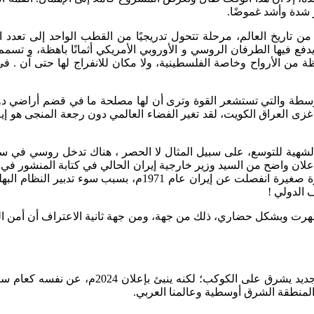
ر شدة وأشد غموضًا.
 تاريخ العالم، مرحلة تتحول تدريجيًا من القطب الواحد إلى تعدد ا
 يدفع فيها الطرفان الروسي و الأوروبي الأمريكي أثمانًا باهظة، و تسم
باهظة من الأرواح وخاصة الفلسطينية، ولا مكان للانفراج لها حتى آن .
وسطة والتي تستشعر القوة وترى أن لها مصلحة ما في قضم أراضي دولة 
ية السياسية قد تغيرت عما كانت عليه عام 1990م، عندما غزى العراق الكويت، لقد تغير الفضاء ال
لشهية للتوسع، على سبيل المثال لا الحصر ، هناك تدخل روسي في سو
 إعلان واضح من السيد وزير خارجية إيران الحالي في كتابة المنشور ف
فيه إلى ( الرطانة السياسية ) يقول بالنص عن مملكة البحرين (ج
 الدولي !
هرت وبشكل حضاري، ذلك من جهة، ومن جهة ثانية الاعتراف أن أمن الخ
وبطبيعة الحال ليس ما سبق هو كل ما شهده الع
المنطقة الشرق أوسطية وعالمنا العربي.