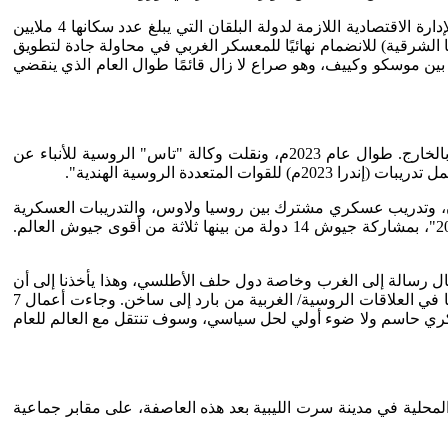
وعلى الرغم من انضمام كرواتيا إلى الاتحاد الأوروبي قبل 10 سنوات، ساعد رئيس الوزراء الكرواتي أندريه بلينكوفيتش في حث إصلاحات الإدارة الاقتصادية اللازمة لدولة البلقان التي يبلغ عدد سكانها 4 ملايين
ا الشرقية) للانضمام نهائيًا للمعسكر الغربي في محاولة جادة لتطويق
 بين موسكو وكييف، وهو صراع لا زال قائمًا طوال العام الذي ينقضي
مطلع العام أعلنت وزارة الدفاع الروسية، أن القوات البرية الروسية ستشارك في 8 تدريبات عسكرية دولية بميادين روسية وتدريب واحد بالخارج. طوال عام 2023م، ونقلت وكالة "تاس" الروسية للأنباء عن
ددة الروسية الهندية".
اون، وتدريب عسكري مشترك بين روسيا ولاوس، والتدريبات العسكرية
الروسية / الباكستانية المشتركة (الصداقة 2023م). واستضافت روسيا العام الذي قبله مناورات القيادة الاستراتيجية والأركان "فوستوك 2022"، بمشاركة جيوش 14 دولة من بينها ثلاثة من أقوى جيوش العالم.
ل رسالة إلى الغرب وخاصة دول حلف الأطلسي، وهذا يأخذنا إلى أن
الصراع (الروسي / الغربي) ليس محصورًا فقط في أوكرانيا، ولكن أيضًا على امتداد خريطة الصراعات الدولية وقد تبدل الموقف ببعد أوكرانيا في العلاقات الروسية/ الغربية من بارد إلى ساخن. وجاءت أعمال 7
كري حاسم ولا ضوء أولي لحل سياسي، وسوف تنتقل مع العالم للعام
السلطات المحلية في مدينة سرت الليبية بعد هذه العاصفة، على مقابر جماعية