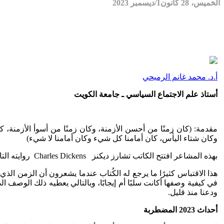
الخميس، 28 كانون1/ديسمبر 2023
أ.د. محمد غانم الرميحي
أستاذ علم الاجتماع السياسي ـ جامعة الكويت
مقدمة: (كان زمنًا من أحسن الأزمنة، وكان زمنًا من أسوأ الأزمنة،
وكان شتاء اليأس، كان أمامنا كل شيء وكان أمامنا لا شيء)
بهذه المشاعر افتتح الكاتب تشارز ديكنز Charles Dickens روايته التاريخية ( قصة مدينتين ) 1859م.
هذا الاقتباس كثيرًا ما يرجع له الكُتاب عندما يشعرون أن الزمن الذ
في كيفية وصفها أكانت سلبًا أم إيجابًا، وبالتالي يعطيه ذلك الوصف ال
ودعنا منذ قليل.
أحداث 2023 المضطربة