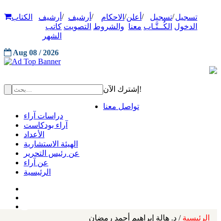
/
/
/
/
/
تسجيل
تسجيل
أعلن
الاحكام
أرشيف
أرشيف
الكتاب
الدخول
الكُــتَّـاب
معنا
والشروط
التصويت
كاتب
الشهر
Aug 08 / 2026
إشترك الآن!
تواصل معنا
دراسات آراء
آراء بودكاست
الأعداد
الهيئة الاستشارية
عن رئيس التحرير
عن آراء
الرئيسية
الرئيسية
/ د. هالة إبراهيم أحمد رمضان