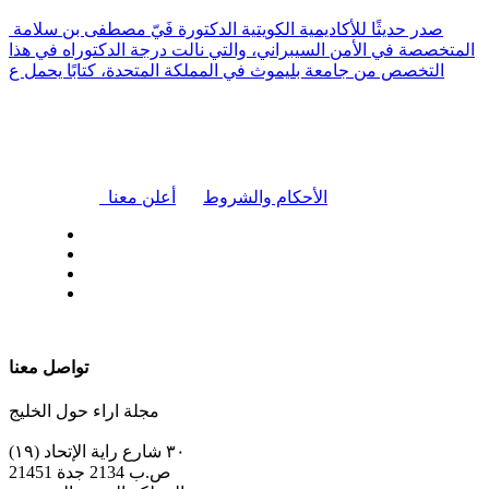
صدر حديثًا للأكاديمية الكويتية الدكتورة فَيّ مصطفى بن سلامة
المتخصصة في الأمن السيبراني، والتي نالت درجة الدكتوراه في هذا
التخصص من جامعة بليموث في المملكة المتحدة، كتابًا يحمل ع
|
الأحكام والشروط
أعلن معنا
| تابعنا على
تواصل معنا
مجلة اراء حول الخليج
٣٠ شارع راية الإتحاد (١٩)
ص.ب 2134 جدة 21451