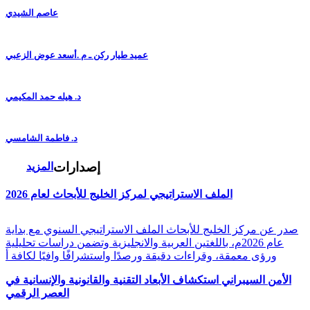
عاصم الشيدي
عميد طيار ركن ـ م .أسعد عوض الزعبي
د. هيله حمد المكيمي
د. فاطمة الشامسي
إصدارات
المزيد
الملف الاستراتيجي لمركز الخليج للأبحاث لعام 2026
صدر عن مركز الخليج للأبحاث الملف الاستراتيجي السنوي مع بداية
عام 2026م، باللغتين العربية والانجليزية وتضمن دراسات تحليلية
ورؤى معمقة، وقراءات دقيقة ورصدًا واستشرافًا وافيًا لكافة أ
الأمن السيبراني استكشاف الأبعاد التقنية والقانونية والإنسانية في
العصر الرقمي