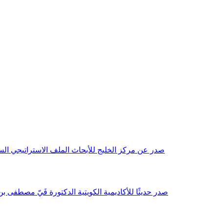
صدر عن مركز الخليج للأبحاث الملف الاستراتيجي السنوي مع بداية عام 2026م، باللغتين العربية والانجليزية وتضمن دراسات تحليلية ورؤى معمقة، 
صدر حديثًا للأكاديمية الكويتية الدكتورة فَيّ مصطفى