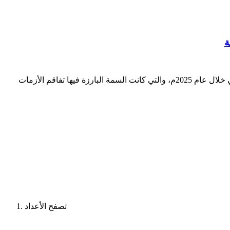
ة
د. إدريس جميل باحث في العلاقات الدولية - لندن يتناول هذا المقال التطوّرات السياسية والأمنية التي شهدتها منطقة القرن الإفريقي خلال عام 2025م، والتي كانت السمة البارزة فيها تفاقم الأزمات
تصفح الأعداد