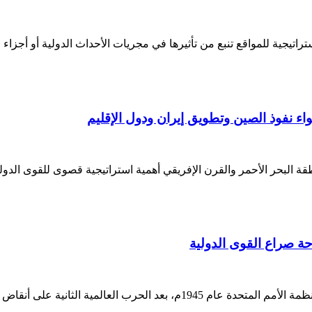
اتيجية للمواقع تنبع من تأثيرها في مجريات الأحداث الدولية أو أجزاء م
اء نفوذ الصين وتطويق إيران ودول الإقليم
لبحر الأحمر والقرن الإفريقي أهمية استراتيجية قصوى للقوى الدولية وا
حة صراع القوى الدولية
د. إدريس جميل باحث في العلاقات الدولية - لندن تأسّست منظمة الأمم المتحد