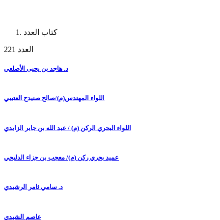
كتاب العدد
العدد 221
د. هاجد بن يحيى الأصلعي
اللواء المهندس(م)/صالح صنيدح العتيبي
اللواء البحري الركن (م) / عبد الله بن جابر الزايدي
عميد بحري ركن (م)/ معجب بن جزاء الدلبحي
د. سامي ثامر الرشيدي
عاصم الشيدي