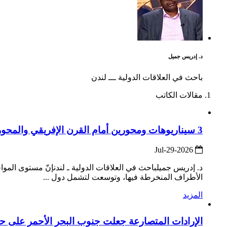
د. إدريس جميل
باحث في العلاقات الدولية ـــ لندن
مقالات الكاتب
3 سيناريوهات ومحورين أمام القرن الإفريقي والمحور العربي / الإفريقي يحقق الاستقرار والتعاون
2026-Jul-29
د. إدريس جميلباحث في العلاقات الدولية ـ لندنإنّ مستوى الم
الأطراف المنخرطة فيها، وتوسعت لتشمل دول ...
المزيد
الإرادات المتصارعة جعلت جنوب البحر الأحمر على حا