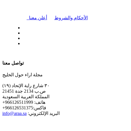
|
الأحكام والشروط
أعلن معنا
| تابعنا على
تواصل معنا
مجلة اراء حول الخليج
٣٠ شارع راية الإتحاد (١٩)
ص.ب 2134 جدة 21451
المملكة العربية السعودية
+هاتف: 966126511999
+فاكس:966126531375
:البريد الإلكتروني
info@araa.sa