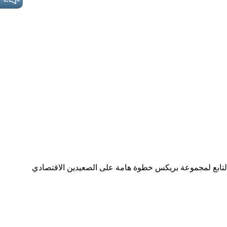
ل حاجة أستاذ بالمدرسة الوطنية العليا للعلوم السياسية ـ بن عكرون ـ الجزائر يعد انضمام الجزائر إلى بنك التنمية الجديد (NDB) التابع لمجموعة بريكس خطوة هامة على الصعيدين الاقتصادي