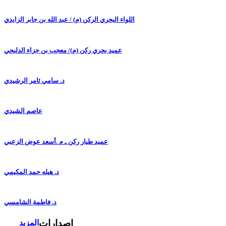
اللواء البحري الركن (م) / عبد الله بن جابر الزايدي
عميد بحري ركن (م)/ معجب بن جزاء الدلبحي
د. سامي ثامر الرشيدي
عاصم الشيدي
عميد طيار ركن ـ م .أسعد عوض الزعبي
د. هيله حمد المكيمي
د. فاطمة الشامسي
إصدارات
المزيد