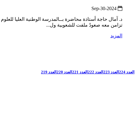
2024-Sep-30
د. آمال حاجة أستاذة محاضرة بــالمدرسة الوطنية العليا للعلوم
تزامن معه صعودُ ملفت للشعوبية ول...
المزيد
العدد 224
العدد 223
العدد 222
العدد 221
العدد 220
العدد 219