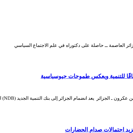
جزائر العاصمة ــ حاصلة على دكتوراه في علم الاجتماع السياسي
فاقًا للتنمية ويعكس طموحات جيوسياسية
د. آما
يزيد احتمالات صدام الحضارات