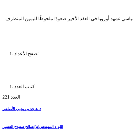
ياسي تشهد أوروبا في العقد الأخير صعودًا ملحوظًا لليمين المتطرف
تصفح الأعداد
كتاب العدد
العدد 221
د. هاجد بن يحيى الأصلعي
اللواء المهندس(م)/صالح صنيدح العتيبي