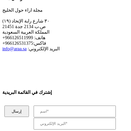
مجلة اراء حول الخليج
٣٠ شارع راية الإتحاد (١٩)
ص.ب 2134 جدة 21451
المملكة العربية السعودية
+هاتف: 966126511999
+فاكس:966126531375
:البريد الإلكتروني
info@araa.sa
إشترك في القائمة البريدية