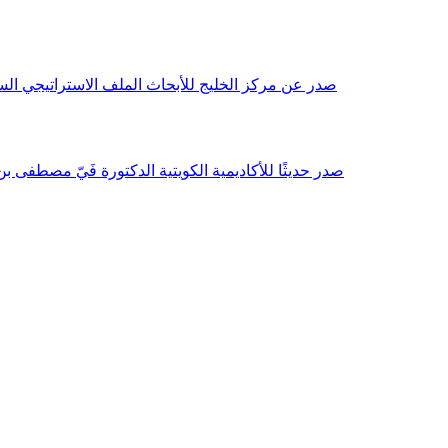
صدر عن مركز الخليج للأبحاث الملف الاستراتيجي السنوي مع بداية عام 2026م، باللغتين العربية والانجليزية وتضمن دراسات تحليلية ورؤى معمقة، 
صدر حديثًا للأكاديمية الكويتية الدكتورة فَيّ مصطفى