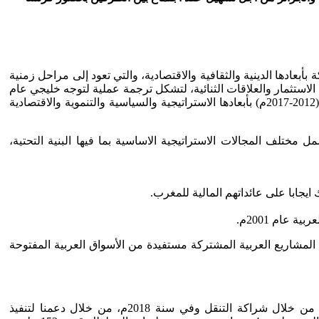
أبعادها الدينية والثقافية والاقتصادية، والتي تعود إلى مراحل زمنية
عاون الخليجي لبحث الاستثمار والعلاقات الثنائية، لتشكل ترجمة عملية لتوجه خليجي عام
نحو دعم المملكة المغربية وترسيخ استقرارها كنموذج ديمقراطي فريد واستثنائي، وهو ما انتهى إلى بناء شراكة استراتيجية مغربية خليجية (2012-2017م) بأبعادها الاستراتيجية والسياسية والتنموية والاقتصادية
تلف المجالات الاستراتيجية الاساسية بما فيها البنية التحتية،
يجابا على عائداتهم المالية للمغرب.
عام 2001م.
 المشاريع العربية المشتركة مستفيدة من الأسواق العربية المفتوحة
أقام الاتحاد الأوروبي شراكة وطيدة مع المغرب في مجالي الهجرة وتدبير الحدود منذ سنة 2004م. وتعززت هذه الشراكة سنة 2013م، من خلال شراكة التنقل وفي سنة 2018م، من خلال دعمنا لتنفيذ