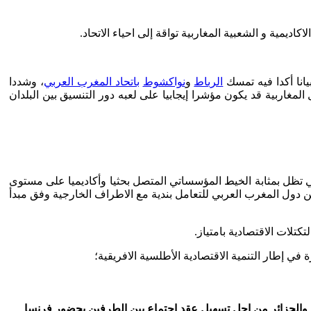
كاديمية و الشعبية المغاربية تواقة إلى احياء الاتحاد.
الرباط
و
نواكشوط
باتحاد المغرب العربي
، وشددا
وذلك بعد موافقة باقي الدول المغاربية قد يكون مؤشرا إيجابيا على لعبه دور التنسيق بين البلدان
 تظل بمثابة الخيط المؤسساتي المتصل بحثيا وأكاديميا على مستوى
كن دول المغرب العربي للتعامل بندية مع الاطراف الخارجية وفق مبدأ
تلات الاقتصادية بامتياز.
في إطار التنمية الاقتصادية الأطلسية الافريقية؛
ب والجزائر من اجل تسهيل عقد اجتماع بين الطرفين بحضور فرنسا