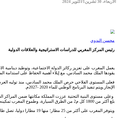
الأربعاء، 30 تشرين1/أكتوير 2024
محسن الندوي
رئيس المركز المغربي للدراسات الاستراتيجية والعلاقات الدولية
يعمل المغرب على تعزيز ركائز الدولة الاجتماعية، وتوطيد دينامية ا
يقودها الملك محمد السادس، مع إيلاء أهمية الحفاظ على استدامة الما
الإنجاز.ويتم تنفيذ البرنامج الوطني للماء 2020 -2027م.
​ وعلى مستوى البنية التحتية عززت المملكة مكانتها ضمن المراكز ا
بلغ أكثر من 1800 كل م2 من الطرق السيارة، وطموح المغرب تمكينه من التوفر على شبكة طرقية سيّارة يناهز طولها 3000 كلم في أفق 2030م.
ويتوفر المغرب على أكثر من 25 مطار؛ منها 19 مطارا دوليا، تصل طاقتها الإجمالية إلى 40 مليون مسافر سنويا، أهمها مطار محمد الخامس الدولي بالدار البيضاء والذي يعتبر أكبر محور بين أوروبا وإفريقيا.