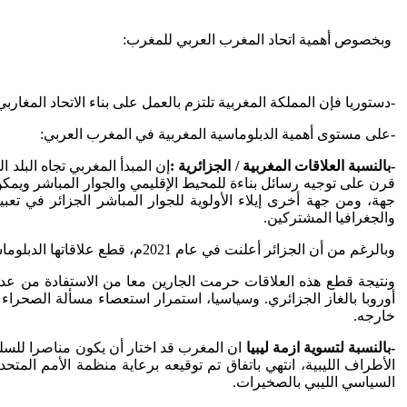
وبخصوص أهمية اتحاد المغرب العربي للمغرب:
-دستوريا فإن المملكة المغربية تلتزم بالعمل على بناء الاتحاد المغارب
-على مستوى أهمية الدبلوماسية المغربية في المغرب العربي:
-بالنسبة العلاقات المغربية / الجزائرية :
إن المبدأ المغربي تجاه البل
قرن على توجيه رسائل بناءة للمحيط الإقليمي والجوار المباشر ويم
جهة، ومن جهة أخرى إيلاء الأولوية للجوار المباشر الجزائر في ت
والجغرافيا المشتركين.
وبالرغم من أن الجزائر أعلنت في عام 2021م، قطع علاقاتها الدبلوماسية مع المغرب بسبب جملة من القضايا كان من الممكن مناقشتها في مائدة مستديرة بوساطة خليجية أو أوروبية.
ونتيجة قطع هذه العلاقات حرمت الجارين معا من الاستفادة من عدة فر
أوروبا بالغاز الجزائري. وسياسيا، استمرار استعصاء مسألة الصحرا
خارجه.
-بالنسبة لتسوية ازمة ليبيا
ان المغرب قد اختار أن يكون مناصرا للسلم
السياسي الليبي بالصخيرات.