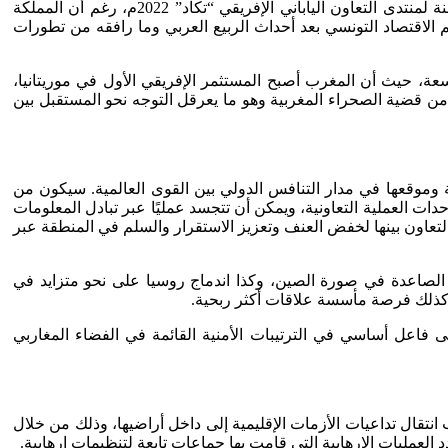
يطبعها الجمود الدبلوماسي منذ استقبال الرئيس التونسي زعيم البوليساريو، على هامش القمة الثامنة لمنتدى التعاون الياباني الإفريقي “تكاد” 2022م، رغم أن المملكة
الاقتصاد التونسي بعد أحداث الربيع العربي وما رافقه من تطورات
ة، حيث أن المغرب أصبح المستثمر الإفريقي الأول في موريتانيا،
من قضية الصحراء المغربية وهو ما يعرقل التوجه نحو المستقبل بين
ية وموقعها في مدار التنافس الدولي بين القوى العالمية. سيكون من
وحدات العملية التعاونية، ويمكن أن تتجسد عمليًا عبر تبادل المعلومات
 التعاون بينها لخفض العنف وتعزيز الاستقرار والسلم في المنطقة عبر
ى الصاعدة في صورة الصين، وكذا اندماج روسيا على نحو متزايد في
حها كذلك فرصة مأسسة علاقات أكثر ربحية.
لى فاعل أساسي في الترتيبات الأمنية القائمة في الفضاء المغاربي
انتقال تداعيات الأزمات الإقليمية إلى داخل أراضيها، وذلك من خلال
 العمليات الإرهابية التي قامت بها جماعات تابعة لتنظيمات إرهابية.