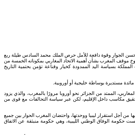
نة لحسن الجوار وقوة دافعة للأمل حرص الملك محمد السادس طيلة ربع
خ موقف المغرب بشأن أهمية الاتحاد المغاربي بمكوناته الخمسة من
مملكة بسياسة اليد الممدودة كخيار وقناعة تؤمن بحتمية التاريخ
غاربي، الممتد من الجزائر نحو أوروبا مرورًا بالمغرب، والذي يزود
لتحقيق مكاسب داخل الإقليم، لكن عبر سياسة التحالفات مع قوى من
ا من أجل استقرار ليبيا ووحدتها، واحتضان المغرب الحوار بين جميع
قيعه برعاية منظمة الأمم المتحدة بمدينة الصخيرات في المغرب بتاريخ 17 دجنبر 2015م، ومن ثم تأسست حكومة الوفاق الوطني الليبية، وهي حكومة منبثقة عن الاتفاق