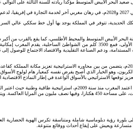
يد البحر الأبيض المتوسط مؤكدا ريادته للسنة الثالثة على التوالي ع
يقية.
السكك الحديدية، بالإضافة إلى 2000 كل م2 من السكك الحديدية، تتوفر في المملكة يوجد به
ة البحر الأبيض المتوسط والمحيط الأطلسي، كما يقع بالقرب من أكبر
والبحر المتوسط والتي تعتبر واحدة من الوجهات السياحية العالمية الأولى، فمع 3500 
وعلى المستوى الصناعي، ووفق مخطط الإنعاش الصناعي 2023-2021م، يتضمن من بين محاوره الاستراتي
ون، وهو الخيار الذي أصبح يفرض نفسه كمعيار هام لولوج الأسواق الخ
ز توقعها الاستراتيجي بالأسواق الواعدة في إطار النماذج الاقتصادية ا
 بلورة رؤية دبلوماسية شاملة ومتناسقة تكرس الهوية الحضارية الع
 متسارعة ويعيش على إيقاع أحداث ووقائع متنوعة.