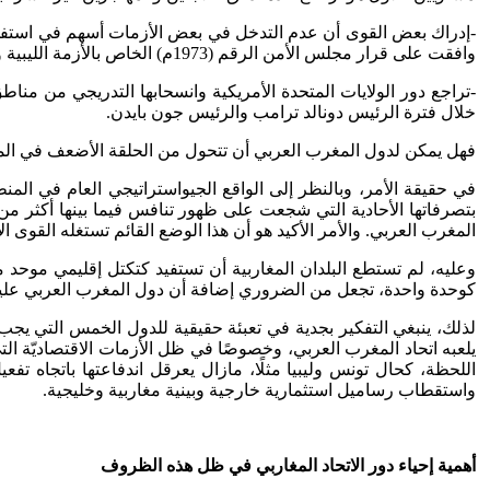
-إدراك بعض القوى أن عدم التدخل في بعض الأزمات أسهم في استفحالها 
وافقت على قرار مجلس الأمن الرقم (1973م) الخاص بالأزمة الليبية وفتحه الباب واسعًا أمام تدخل حلف شمال الأطلسي هناك.
-تراجع دور الولايات المتحدة الأمريكية وانسحابها التدريجي من مناط
خلال فترة الرئيس دونالد ترامب والرئيس جون بايدن.
فهل يمكن لدول المغرب العربي أن تتحول من الحلقة الأضعف في المعادل
في حقيقة الأمر، وبالنظر إلى الواقع الجيواستراتيجي العام في المن
بتصرفاتها الأحادية التي شجعت على ظهور تنافس فيما بينها أكثر من
المغرب العربي. والأمر الأكيد هو أن هذا الوضع القائم تستغله القوى 
وعليه، لم تستطع البلدان المغاربية أن تستفيد كتكتل إقليمي موحد م
كوحدة واحدة، تجعل من الضروري إضافة أن دول المغرب العربي عليها 
لذلك، ينبغي التفكير بجدية في تعبئة حقيقية للدول الخمس التي يجب 
يلعبه اتحاد المغرب العربي، وخصوصًا في ظل الأزمات الاقتصاديّة 
اللحظة، كحال تونس وليبيا مثلًا، مازال يعرقل اندفاعتها باتجاه ت
واستقطاب رساميل استثمارية خارجية وبينية مغاربية وخليجية.
أهمية إحياء دور الاتحاد المغاربي في ظل هذه الظروف