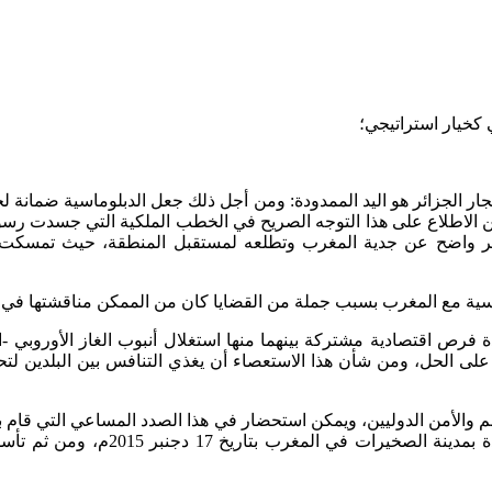
ي كخيار استراتيجي؛
د الجار الجزائر هو اليد الممدودة: ومن أجل ذلك جعل الدبلوماسية ضما
كن الاطلاع على هذا التوجه الصريح في الخطب الملكية التي جسدت رسو
عبير واضح عن جدية المغرب وتطلعه لمستقبل المنطقة، حيث تمسكت ال
ص اقتصادية مشتركة بينهما منها استغلال أنبوب الغاز الأوروبي -الم
ء على الحل، ومن شأن هذا الاستعصاء أن يغذي التنافس بين البلدين 
 والأمن الدوليين، ويمكن استحضار في هذا الصدد المساعي التي قام به
الأطراف الليبية، انتهي باتفاق تم تو