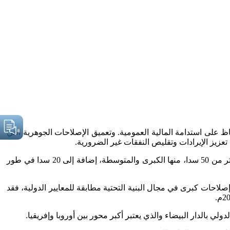
ظ على استدامة المالية العمومية. وتعميق الإصلاحات الجوهرية التي
تعزيز الإيرادات وتقليص النفقات غير الضرورية.
فعلى المستوى الفلاحي حرص الملك محمد السادس، منذ توليه العرش عام 1999م، على مـواصلة بناء السدود، حيث قام المغرب بإنجاز أكثر من 50 سدا، منها الكبرى والمتوسطة، إضافة إلى 20 سدا في طور
احات كبرى في مجال البنية التحتية مطابقة للمعايير الدولية، فقد