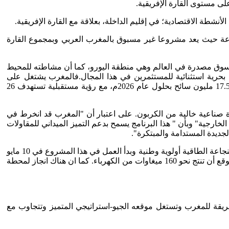
لى مستوى القارة الإفريقية.
ا أول خط سككي عالي السرعة حيث يعد مشروعا غير مسبوق بالمغرب العربي وبمجموع القارة
 سوق مصدرة في العالم وهي منطقة اليورو، كما أن مشاطته للمحيط
كلم من الشواطئ الساحلية، يقدم المغرب إمكانية بحرية استثنائية للمستثمرين في هذا المجال.فالمغرب يشتغل على
خارطة طريق سياحية لتعزيز السياحة المحلية، وإدماج مبادئ التنمية المستدامة، ودعم الصناعة التقليدية والاقتصاد الاجتماع للوصول إلى 17.5 مليون سائح بحلول عام 2026م، مع رؤية مستقبلية تستهدف 26
جية تعزيز مكانة المملكة كقاعدة صناعية خالية من الكربون. على اعتبار أن "المغرب قد انخرط في
ارجية" وبأن " هذا البرنامج يسمح بدعم التميز الميداني للمقاولات
لجديدة المستدامة والمبتكرة".
وعلى مستوى الاستراتيجية الوطنية للنجاعة الطاقية في أفق 2030م، اعتمد المغرب منذ سنة 2009م، استراتيجية طاقية وطنية حيث اعتبر النجاعة الطاقية أولوية وطنية وبدأ العمل في هذا المشروع في 10 مايو
2013م، وتمتد محطة "نور 1" التي تبعد حوالي 20 كيلومترا عن ورزازات، على مساحة 450 هكتارا، وفيها نصف مليون من المرايا العاكسة. ويتوقع أن تنتج نحو 160 ميغاوات من الكهرباء. كما ان هناك انجاز لمحطة
ريقة للمغرب وتستغل موقعه الجيو-استراتيجي المتميز وتتجاوب مع