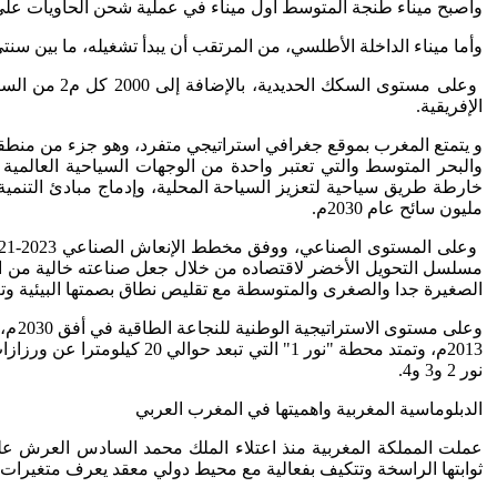
وأصبح ميناء طنجة المتوسط أول ميناء في عملية شحن الحاويات على صع
وأما ميناء الداخلة الأطلسي، من المرتقب أن يبدأ تشغيله، ما بين سنتي 2027 و2028م، في رهان مغربي آخر لخدمة التجارة في إفريقيا، لدعم الأنشطة الاقتصادية؛ في إقليم الداخلة، بعلاقة مع القارة الإفر
وعلى مستوى 
الإفريقية.
و يتمتع المغرب بموقع جغرافي استراتيجي متفرد، وهو جزء من منطق
مليون سائح عام 2030م.
مسلسل التحويل الأخضر لاقتصاده من خلال جعل صناعته خالية من الكرب
الصغيرة جدا والصغرى والمتوسطة مع تقليص نطاق بصمتها البيئية وتعزي
نور 2 و3 و4.
الدبلوماسية المغربية واهميتها في المغرب العربي
عملت المملكة المغربية منذ اعتلاء الملك محمد السادس العرش على
ثوابتها الراسخة وتتكيف بفعالية مع محيط دولي معقد يعرف متغيرات