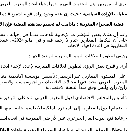
نرى انه من بين اهم التحديات التي يواجهها إحياء اتحاد المغرب العربي
–
غياب الإرادة السياسية : حيث إن
عدم وجود إرادة قوية لجميع قادة الد
–
قضية الصحراء المغربية : مادامت لم تحسم بعد هذه القضية فإن الات
رغم ان هناك بعض المؤشرات الإيجابية للذهاب قدما في إحيائه ، ففي فبراير 2024م، أصدر رئيسا البرلمان في كل من المغرب وموريتانيا بيا
على أن التك
المغاربية في إعادة إحياء الاتحاد.
رؤيتي لتطوير العلاقات البينية المغاربية لتوحيد الجهود
أرى واقترح بعض الرؤى لتطوير العلاقات المغربية لإعادة لإحياء اتحاد
-على المستوى المغاربي غير الرسمي: تأسيس مؤسسة اكاديمية مغاربي
المغرب العربي تبحث في المجالات الاقتصادية والجيوسياسية والاسترات
رابح/ رابح وليس وفق مبدأ التبعية الاقتصادية
-تأسيس المجلس الاقتصادي لدول المغرب العربي بناء على التركيز على
- انضمام الدول المغاربية إلى المبادرة الملكية الأطلسية خاصة منها ا
- إعادة فتح انبوب الغاز الجزائري عبر الأراضي المغربية في اتجاه اسبا
- استغلال الموقف الجديد لفرنسا تجاه الصحراء المغربية وإعادة الع