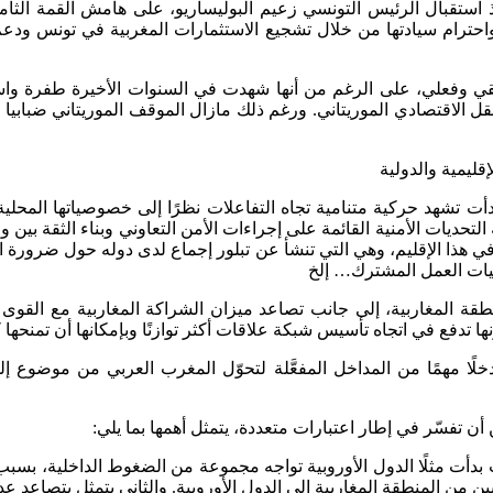
حترام سيادتها من خلال تشجيع الاستثمارات المغربية في تونس ودعم 
يقي وفعلي، على الرغم من أنها شهدت في السنوات الأخيرة طفرة واسع
ل الاقتصادي الموريتاني. ورغم ذلك مازال الموقف الموريتاني ضبابيا 
قليمية والدولية
دأت تشهد حركية متنامية تجاه التفاعلات نظرًا إلى خصوصياتها المحل
لتحديات الأمنية القائمة على إجراءات الأمن التعاوني وبناء الثقة بين 
ة في هذا الإقليم، وهي التي تنشأ عن تبلور إجماع لدى دوله حول ضرورة
قيات العمل المشترك… إلخ
نطقة المغاربية، إلى جانب تصاعد ميزان الشراكة المغاربية مع القو
ونها تدفع في اتجاه تأسيس شبكة علاقات أكثر توازنًا وبإمكانها أن تمن
دخلًا مهمًا من المداخل المفعَّلة لتحوّل المغرب العربي من موضوع إ
أن تفسّر في إطار اعتبارات متعددة، يتمثل أهمها بما يلي:
بدأت مثلًا الدول الأوروبية تواجه مجموعة من الضغوط الداخلية، بسبب 
 من المنطقة المغاربية إلى الدول الأوروبية. والثاني يتمثل بتصاعد عدد