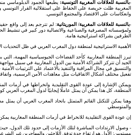
-بالنسبة للعلاقات المغربية التونسية:
المغربية ظلت حريصة على الحفاظ على استقلالية القرار التونسي وا
وانعكاسات على الاقتصاد والمجتمع التونسي.
-بالنسبة للعلاقات المغربية/ الموريتانية
: لم تترجم بعد إلى واقع حق
ولمؤسساته المصرفية والصناعية والاتصالية دور كبير في تنشيط الحق
الطرفين بشراكة استراتيجية هامة.
الأهمية الاستراتيجية لمنطقة دول المغرب العربي في ظل التحديات الإ
تبرز المنطقة المغاربية كأحد الفضاءات الجيوسياسية المهمة، التي ب
الجيد أن تتركز الشراكة الأمنية بين الدول المغاربية في سبيل مواجهة ا
والتنسيق في مجال المراقبة والتنفيذ بالاعتماد على الترتيبات الأمني
تفعيل مختلف أشكال الاتفاقيات مثل معاهدات الأمن الرسمية، واتفا
ويمكن الإشارة إلى عودة القوى التقليدية وانخراطها في أزمات الم
المنطقة، كل هذا يمكن أن يمثل عاملًا إيجابيًا لدول المغرب العربي ك
وهنا يمكن للتكتل القائم المتمثل باتحاد المغرب العربي أن يمثل م
والمتوسطي
إن عودة القوى التقليدية للانخراط في أزمات المنطقة المغاربية يمكن 
- وصول الارتدادات المباشرة لتلك الأزمات إلى حدود تلك الدول، حيث 
مستويين: الأول هو ارتفاع حدة تدفق اللاجئين والمهاجرين غير الشرعيين