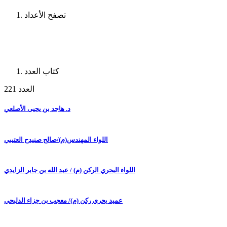
تصفح الأعداد
كتاب العدد
العدد 221
د. هاجد بن يحيى الأصلعي
اللواء المهندس(م)/صالح صنيدح العتيبي
اللواء البحري الركن (م) / عبد الله بن جابر الزايدي
عميد بحري ركن (م)/ معجب بن جزاء الدلبحي