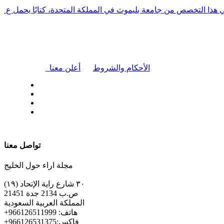
في هذا التخصص من جامعة بليموث في المملكة المتحدة، كتابًا يحمل ع
|
الأحكام والشروط
أعلن معنا
| تابعنا على
تواصل معنا
مجلة اراء حول الخليج
٣٠ شارع راية الإتحاد (١٩)
ص.ب 2134 جدة 21451
المملكة العربية السعودية
+هاتف: 966126511999
+فاكس:966126531375