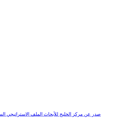
صدر عن مركز الخليج للأبحاث الملف الاستراتيجي السنوي مع بداية عام 2026م، باللغتين العربية والانجليزية وتضمن دراسات تحليلية ورؤى معمقة، 