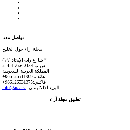
| تابعنا على
تواصل معنا
مجلة اراء حول الخليج
٣٠ شارع راية الإتحاد (١٩)
ص.ب 2134 جدة 21451
المملكة العربية السعودية
+هاتف: 966126511999
+فاكس:966126531375
:البريد الإلكتروني
info@araa.sa
تطبيق مجلة آراء