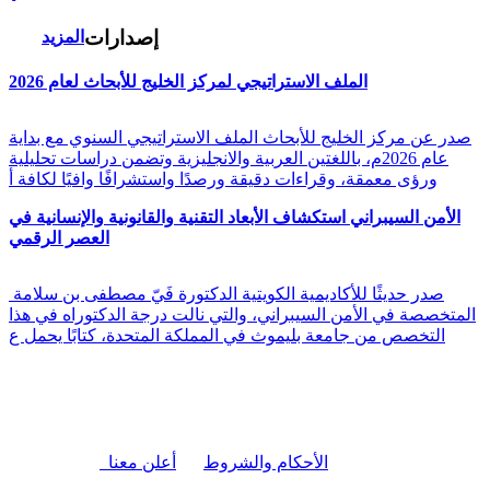
إصدارات
المزيد
الملف الاستراتيجي لمركز الخليج للأبحاث لعام 2026
صدر عن مركز الخليج للأبحاث الملف الاستراتيجي السنوي مع بداية
عام 2026م، باللغتين العربية والانجليزية وتضمن دراسات تحليلية
ورؤى معمقة، وقراءات دقيقة ورصدًا واستشرافًا وافيًا لكافة أ
الأمن السيبراني استكشاف الأبعاد التقنية والقانونية والإنسانية في
العصر الرقمي
صدر حديثًا للأكاديمية الكويتية الدكتورة فَيّ مصطفى بن سلامة
المتخصصة في الأمن السيبراني، والتي نالت درجة الدكتوراه في هذا
التخصص من جامعة بليموث في المملكة المتحدة، كتابًا يحمل ع
|
الأحكام والشروط
أعلن معنا