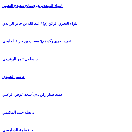
اللواء المهندس(م)/صالح صنيدح العتيبي
اللواء البحري الركن (م) / عبد الله بن جابر الزايدي
عميد بحري ركن (م)/ معجب بن جزاء الدلبحي
د. سامي ثامر الرشيدي
عاصم الشيدي
عميد طيار ركن ـ م .أسعد عوض الزعبي
د. هيله حمد المكيمي
د. فاطمة الشامسي