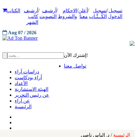
/
/
/
/
/
تسجيل
تسجيل
أعلن
الاحكام
أرشيف
أرشيف
الكتاب
الدخول
الكُــتَّـاب
معنا
والشروط
التصويت
كاتب
الشهر
Aug 07 / 2026
إشترك الآن!
تواصل معنا
دراسات آراء
آراء بودكاست
الأعداد
الهيئة الاستشارية
عن رئيس التحرير
عن آراء
الرئيسية
الرئيسية
/ د. إلياس ناصي