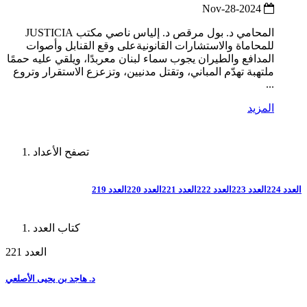
2024-Nov-28
المحامي د. بول مرقص د. إلياس ناصي مكتب JUSTICIA
للمحاماة والاستشارات القانونيةعلى وقع القنابل وأصوات
المدافع والطيران يجوب سماء لبنان معربدًا، ويلقي عليه حممًا
ملتهبة تهدّم المباني، وتقتل مدنيين، وتزعزع الاستقرار وتروع
...
المزيد
تصفح الأعداد
العدد 224
العدد 223
العدد 222
العدد 221
العدد 220
العدد 219
كتاب العدد
العدد 221
د. هاجد بن يحيى الأصلعي