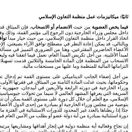
ثانيًا: ميكانيزمات عمل منظمة التعاون الإسلامي
فيما يخص العضوية
من حيث
الانضمام أو الانسحاب
، فإن الميثاق ق
داخل مجلس وزراء الخارجية دون الرجوع إلى مؤتمر القمة، وذلك وفق 
اتخاذ القرار داخل منظمة التعاون الإسلامي، من حيث خيار مبدأ
تواف
وبالتالي، قد يمكن إعادة النظر في مصطلح توافق الآراء بصيغتي، الإجما
الأعضاء الحاضرين المقترعين. وهنا من الضروري التمييز في مسألة ا
لمبدأ الأغلبية، من أجل تكريس المبدأ العام، نعمل فيما اتفقنا فيه ولي
الانسحاب من المنظمة فإن المادة الخامسة والثلاثين قدمت تسهيلا
التزاماتها المالية للمنظمة وما عليها من مستحقات مالية.
من أجل إضفاء الجانب الديناميكي على مستوى القمة تم إدخال 
وحكوماتها، بحيث عدلت المادة الثامنة من الميثاق، في فقرتها الأول
السريعة التي يعرفها المشهد العالمي لا سيما من تحولات جيوسياسية
الإسلامي، مع العلم أن خلال كل دورة على مستوى القمة يمكن أن تنعقد 
بتوصية من مجلس وزراء الخارجية أو بمبادرة من إحدى الدول الأعضاء 
جدًا إذا ربطناها بالعدد غير المحدود للدورات الاستثنائية في الفترة
دورة استثنائية بمبادرة من أية دولة عضو أو بطلب من الأمين العام ف
إن نجاح وفعالية أية منظمة دولية في إنجاز أهدافها ومشاريعها مرت
فصله السادس عشر، تنص المادة التاسعة والعشرون منه على أن تتحمل ا