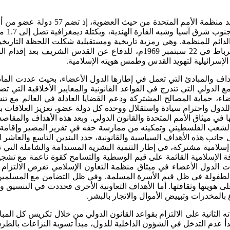
تصنف منظمة التعاون الإسلامي بأنها أكب
بين من
ائم للمنظمة. وهي رمزية تاريخية ومستقبلية شكلت اللحظة التاريخية 
مؤتمر لملوك وقادة ورؤساء الدول والحكومات البلدان الإسلامية بالرباط في 
لإسرائيلية لتهويد القدس وطمس هويته الإسلامية.
داف والمبادئ التي تعمل في إطارها الدول الأعضاء، بحيث عددت الماد
لدولي التي تندرج في القواعد القانونية والمعايير الأخلاقية التي تض
ضاء، حماية المصالح المشتركة ودعم القضايا العادلة في العالم مع تن
للدول واحترام سيادة واستقلال ووحدة كل دولة عضو، تعزيز العلاقات 
ي ميثاق الأمم المتحدة والقانون الدولي. وبعد هذه الأهداف والمقاصد ا
الإسلامي في 1969م، والمتمثل في دعم الشعب الفلسطيني وتمكينه من ممارسة حقه في تقر
جانب هذه الأهداف السياسية والقانونية، حدد البندين التاسع والعاشر ا
إسلامية مشتركة، في إطار التنمية البشرية المستدامة والشاملة التي 
الإسلامية القائمة على قيم الوسطية والتسامح كقوة ناعمة مع تشجيع 
دات الدول الأعضاء في ميثاق منظمة التعاون الإسلامي تفرض الالتزا
الطفولة في ظل قيم الأسرة المسلمة. وفي ظل التضامن مع المسلمين ف
ويتها وثقافتها. أما الأهداف التعاونية الأخرى فحددت في التنسيق وال
بالمخدرات وتبييض الأموال والاتجار بالبشر.
الثانية على الالتزام بقواعد القانون الدولي من خلال تكريس كل الم
دأ عدم التدخل في الشؤون الداخلية للدول، مبدأ تسوية النزاعات بالطرق