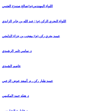
اللواء المهندس(م)/صالح صنيدح العتيبي
اللواء البحري الركن (م) / عبد الله بن جابر الزايدي
عميد بحري ركن (م)/ معجب بن جزاء الدلبحي
د. سامي ثامر الرشيدي
عاصم الشيدي
عميد طيار ركن ـ م .أسعد عوض الزعبي
د. هيله حمد المكيمي
د. فاطمة الشامسي