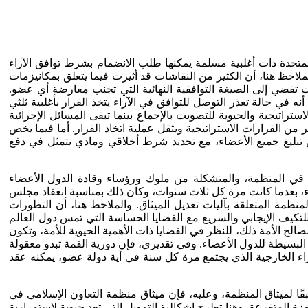
متحدة ذات أغلبية مسلمة يمكنها طلب الانضمام بشرط توافق الآراء
احظ هنا، أن الكثير من النقاشات قد أثيرت فيما يتعلق بمكانيزمات
 تفضي إلى الصيغة التوافقية النهائية التي تجنب معارضة أي عضو.
نه في حالة تعذر التوصل للتوافق في الآراء يتخذ القرار بأغلبية ثلثي
اتيجية والحيوية للتصويت بالإجماع بينما تبقى المسائل الإجرائية
ير من القرارات الاستراتيجية ويثقل عملية اتخاذ القرار. أما فيما يخص
 تبليغ جميع الأعضاء، مع تحديد شرط أخلاقي ومادي يتمثل في دفع
يا في المنظمة، والمتشكلة من ملوك ورؤساء وقادة الدول الأعضاء
اء، بعدما كانت مرة كل ثلاث سنوات، وكان ذلك بمناسبة انعقاد مجلس
ة والأربعين في أبيدجان، جمهورية كوت ديفوار، في 11 يوليو 2017م، وذلك استنادًا للمادة 37 من ميثاق المنظمة المتعلقة بآليات تعديل الميثاق. والملاحظ هنا، أن التطورات
لتكيف الإيجابي والسريع مع القضايا الحساسة التي تمس دول العالم
الح الأمة ذلك، للنظر في القضايا ذات الأهمية الحيوية للأمة، وتكون
البسيطة للدول الأعضاء. وفي تقديري، فإن دورية القمة تبدو معقولة
 وزراء الخارجية الذي يجتمع مرة كل سنة في أية دولة عضو، يمكنه عقد
ًا لميثاق المنظمة، وعليه، فإن ميثاق منظمة التعاون الإسلامي في
 المتفرعة. وهنا تطرح إشكالية التمويل التي تعد حيوية لاستمرارية