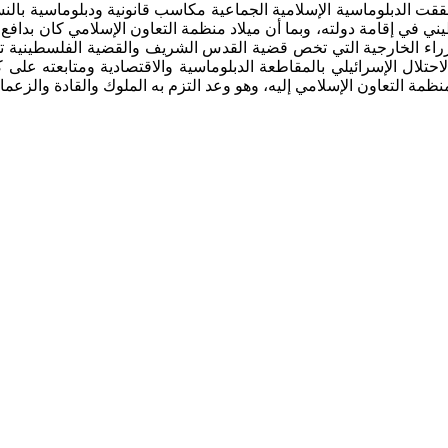
 15 مارس 2024م، وفي نفس الاتجاه حققت الدبلوماسية الإسلامية الجماعية مكاسب قانونية 
يني في إقامة دولته، وبما أن ميلاد منظمة التعاون الإسلامي كان بدا
راء الخارجية التي تخص قضية القدس الشريف والقضية الفلسطينية تخ
حتلال الإسرائيلي بالمقاطعة الدبلوماسية والاقتصادية ومتابعته على ك
مة التعاون الإسلامي إليه، وهو وعد التزم به الملوك والقادة والزعماء