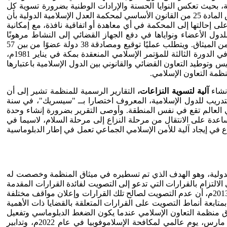
ية، بحيث تعكس النوايا الحسنة والإرادات الوطنية بضرورة تسوية كل
القضايا العالقة أو الممكن أن تحدث، خصوصًا وأن مبدأ سيادة الدول وعدم التدخل في الشؤون الداخلية للدول الأعضاء يبقى قائمًا، بحيث تنص المادة 25 من القانون الأساسي لمحكمة العدل الإسلامية الدولية بأن
لى إحالتها إلى المحكمة في أي معاهدة أو اتفاقية نافذة، مع إمكانية
دول الأعضاء ونواياها في دفع الجهاز القضائي إلى النشاط مرهونًا
بمصادقة ثلثي الدول الأعضاء على الميثاق الأساسي للمحكمة حتى ينطلق في السريان على أرض الواقع، وذلك طبقًا للمادة الحادية عشرة من الميثاق. ويتطلب عمليًا توقيع ومصادقة 38 دولة عضوًا من بين 57
عضوًا في المنظمة، وإلى غاية اللحظة الراهنة لم يصادق إلا 14 دولة فقط. والشاهد هنا، أن بين إطلاق فكرة إنشاء المحكمة التي ظهرت في الدورة الثالثة للمؤتمر الإسلامي المنعقدة بمكة في يناير 1981م،
 من أهميتها لتكريس وتوطيد التعاون القضائي والقانوني بين الدول الإسلامية باعتبارها
نظمة التعاون الإسلامي.
إنشاء
آلية لتسوية النزاعات،
التقارير الرسمية للمنظمة تشير إلى أن
والتدريب للدول الإسلامية، المعروف اختصارا بــ "سيسريك"، في سنة
الم ومعظمها حروب أهلية، كما أن ما يقارب 76 % من الهجمات الإرهابية في العالم تقع في نفس المنطقة. وأوصى التقرير بضرورة إنشاء وحدة
اعدة على الانتقال من مرحلة النزاع إلى مرحلة السلام، لاسيما في
 في إيجاد آلية للأمن الإسلامي الجماعي تعمل في إطار الدبلوماسية
 الدولية، وهو الهدف الذي تم تسطيره في ميثاق المنظمة وخصصت له
تزام بالقرارات التي تدعو إلى التصويت لفائدة القرارات المقدمة
باسم منظمة التعاون الإسلامي في المحافل الدولية، لاسيما الأمم المتحدة، واعتبر بيان القاهرة في الدورة الثانية عشرة المنعقد في فبراير 2013م، أن عدم التصويت لصالح تلك القرارات وإعلان مواقف مختلفة
متابعة أنماط التصويت على القرارات المتعلقة بالقضايا ذات الأهمية
ثاق منظمة التعاون الإسلامي عندما يكون الضغط الدبلوماسي وتفعيل
الكتلة التصويتية كما حدث مع قضية مكافحة الإسلاموفوبيا، التي نجحت الدبلوماسية الإسلامية الجماعية في اعتماد قرارين حددا يوم 15 مارس، يوم عالمي لمكافحة الإسلاموفوبيا في عام 2022م، وتدابير