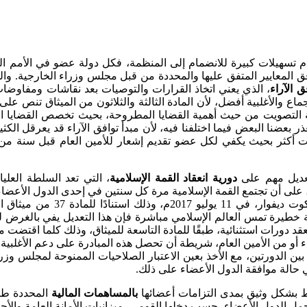
دم تسهيلات كبيرة للانضمام إلى المنظمة، فكل دولة عضو في الأمم ال
المعايير المتفق عليها والمحددة من قبل مجلس وزراء الخارجية. والمل
ق الآراء
، الذي يعني اتخاذ القرارات والتوصيات بعد نقاشات ومفاوضات
ع والأغلبية أفضل، لأن المادة الثالثة والثلاثون من الميثاق تنص على أ
لتصويت من حيث أهمية القضايا المطروحة، بحيث تخصص القضايا الاستر
عذر بعضنا البعض فيما اختلفنا فيه، لأن مبدأ توافق الآراء قد يعرقل الكث
ت أكثر بحيث يكفي لكل عضو تقديم إشعار للأمين العام قبل سنة من
تعديل مهم على
دورية انعقاد القمة الإسلامية
، التي تعد السلطة العل
ى، على أن تجتمع القمة الإسلامية مرة كل سنتين في إحدى الدول الأعض
وزراء الخارجية في دورته الرابع
 خطيرة تمس العالم الإسلامي مباشرة فإن هذا التعديل يفي بالغرض ل
دورات استثنائية، طبقًا للمادة التاسعة للميثاق، وذلك كلما اقتضت مص
أو من الأمين العام، شريطة أن تحصل هذه المبادرة على دعم الأغلبية 
 ما بين الدورتين، مع الأخذ بعين الاعتبار الصلاحيات الممنوحة لمجلس
ي حالة موافقة الدول الأعضاء على ذلك.
بط بشكل وثيق بمدى التزامات أعضائها
بالمساهمات المالية
المحددة طبق
لدول الأعضاء، حسب دخلها القومي، ميزانيات الأمانة العامة والأجهزة