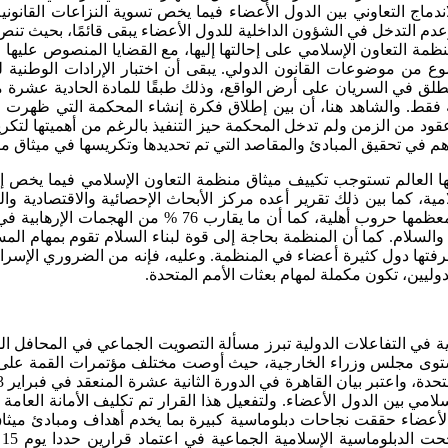
دماج التعاوني بين الدول الأعضاء فيما يخص تسوية النزاعات القانون
نظمة التعاون الإسلامي على إحالتها إليها، مع القضايا المنصوص عليها ع
ع من موضوعات القانون الدولي. يبقى أن اختبار الإرادات الوطنية لل
 في يناير 1987م، مر أكثر من أربعة عقود من الزمن ولم تدخل المحكمة حيز التنفيذ بالرغم
هم في تحقيق المبادئ والمقاصد التي تم تحديدها وتكريسها في ميثاق م
فها العالم تستوجب تكييف ميثاق منظمة التعاون الإسلامي فيما يخص 
مية، كما بين ذلك تقرير أعده مركز الأبحاث الإحصائية والاقتصادية 
2019م، احتضنت الدول الإسلامية 60 % من الصراعات في الع
لسلام. كما أن المنظمة بحاجة إلى قوة لبناء السلام تقوم بمهام المس
فتها دول كثيرة أعضاء في المنظمة. وعليه، فإنه من الضروري الإسراع
وليين، تكون مكملة لمهام بعثات الأمم المتحدة.
ية في التفاعلات الدولية تبرز مسألة التصويت الجماعي في المحافل
توى مجلس وزراء الخارجية، حيث أوصت مختلف مؤتمرات القمة على الال
مي بين الدول الأعضاء. ولتفعيل هذا القرار تم تكليف الأمانة العامة ب
ل الأعضاء حققت نجاحات دبلوماسية كبيرة بما يخدم أهداف ومبادئ مي