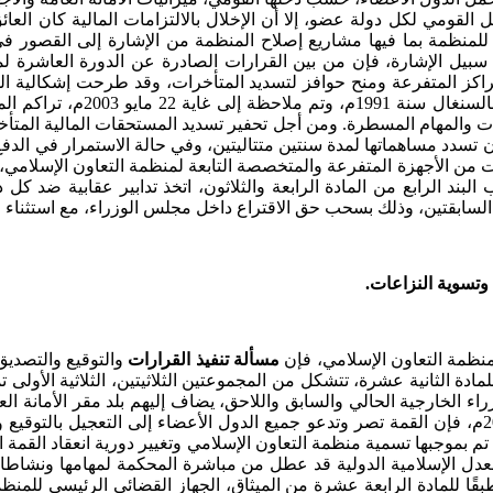
ل القومي لكل دولة عضو، إلا أن الإخلال بالالتزامات المالية كان العا
ام للمنظمة بما فيها مشاريع إصلاح المنظمة من الإشارة إلى القصور
مراكز المتفرعة ومنح حوافز لتسديد المتأخرات، وقد طرحت إشكالية ال
لكثير من النشاطات والمهام المسطرة. ومن أجل تحفير تسديد المستحقات المالي
البند الرابع من المادة الرابعة والثلاثون، اتخذ تدابير عقابية ضد ك
ن السابقتين، وذلك بسحب حق الاقتراع داخل مجلس الوزراء، مع استثناء
 وتسوية النزاعات.
نظمة التعاون الإسلامي، فإن
مسألة تنفيذ القرارات
والتوقيع والتصديق
للمادة الثانية عشرة، تتشكل من المجموعتين الثلاثيتين، الثلاثية الأولى
اء الخارجية الحالي والسابق واللاحق، يضاف إليهم بلد مقر الأمانة ال
لمؤتمر القمة الإسلامي المنعقد ببانغول، غامبيا، يومي 4 و5 مايو 2024م، فإن القمة تصر وتدعو جميع ا
 تم بموجبها تسمية منظمة التعاون الإسلامي وتغيير دورية انعقاد القمة
 للمادة الرابعة عشرة من الميثاق، الجهاز القضائي الرئيسي للمنظمة