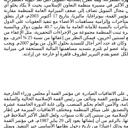
ئق الأكبر في مسيرة منظمة التعاون الإسلامي، بحيث لا يكاد يخلو أي
 في مجال التمويل تضاف إلى ضعف الميزانية العامة للمنظمة مقارنة
بميزانيات المنظمات الإقليمية الأكثر فاعلية في أوروبا وآسيا. وعلى سبيل الإشارة، فإن من بين القرارات الصادرة عن الدورة العاشرة لمؤتمر القمة، ببوتراغايا، ماليزيا، بتاريخ 17 أكتوبر 2003م، قرار يتعلق
متأخرات وإلزامية مساهمات الأعضاء مع تنفيذ العقوبات على الدول
الأعضاء المتخلفة عن سداد المساهمات منذ مؤتمر القمة السادسة بالسنغال سنة 1991م، وتم ملاحظة إلى غاية 22 مايو 2003م، تراكم المتأخرات بالنسبة للأمانة العامة ما يقارب 40.7 مليون دولار وبالنسبة
ة المتأخرة تبنت المنظمة مجموعة من الإجراءات التحفيزية، مثل الإعفاء من
نسبة قد تصل إلى 50 % من المتأخرات على الدول الأعضاء شريطة أن تسدد مساهماتها لمدة سنتين متتاليتين، وفي حالة الاستمرار في الدفع لسنتين أخريين، فيمكن النظر من إعفائها من نسبة 25 % أخرى، مع
إمكانية منحها الأفضلية في الحصول على القروض والمنح والمساعدات من الأجهزة المتفرعة والمتخصصة التابعة لمنظمة التعاون الإسلامي، وكان قد حدد أخر آجال للتسديد بحلول الأول من يوليو 2007م. ويجب
ل دولة عضو لم تلتزم بتسديد مساهمتها المالية المستحقة في ميزانية
 لكل عضو يقدم التبرير لظروف قاهرة أو خارجة عن إرادته.
 على الاتفاقيات الصادرة عن مؤتمر القمة أو مجلس وزراء الخارجية
 تمثل مؤتمر القمة وتتألف من رئيس القمة الإسلامية الحالية والسابقة
عامة، والأمين العام بحكم المنصب. وإلى غاية الدورة الخامسة عشرة
لدول الأعضاء إلى التعجيل بالتوقيع والتصديق على ميثاق المنظمة ومختلف الاتفاقيات المبرمة في إطار
 الإسلامية من سنتين إلى ثلاث سنوات. ولعل الثقل الأكبر الملاحظ في
هذا الاتجاه، أن التأخر في المصادقة على النظام الأساسي لمحكمة العدل الإسلامية الدولية قد عطل من مباشرة المحكمة لمهامها ونشاطاتها، بالرغم من أن إنشائها يعود إلى 29 يناير 1987م، في مؤتمر القمة
 وذلك اعتبارًا من تاريخ دخول نظامها الأساسي حيز التنفيذ. ويمثل