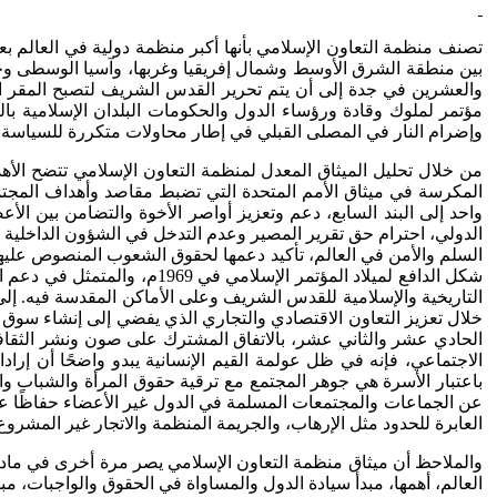
والعشرين في جدة إلى أن يتم تحرير القدس الشريف لتصبح المقر الد
وإضرام النار في المصلى القبلي في إطار محاولات متكررة للسياسة ا
من خلال تحليل الميثاق المعدل لمنظمة التعاون الإسلامي تتضح الأه
المكرسة في ميثاق الأمم المتحدة التي تضبط مقاصد وأهداف المجتمع ا
واحد إلى البند السابع، دعم وتعزيز أواصر الأخوة والتضامن بين الأع
الدولي، احترام حق تقرير المصير وعدم التدخل في الشؤون الداخلية 
السلم والأمن في العالم، تأكيد دعمها لحقوق الشعوب المنصوص عليها ف
شكل الدافع لميلاد المؤتمر 
التاريخية والإسلامية للقدس الشريف وعلى الأماكن المقدسة فيه. إلى 
خلال تعزيز التعاون الاقتصادي والتجاري الذي يفضي إلى إنشاء سوق 
الحادي عشر والثاني عشر، بالاتفاق المشترك على صون ونشر الثقافة 
الاجتماعي، فإنه في ظل عولمة القيم الإنسانية يبدو واضحًا أن إرا
باعتبار الأسرة هي جوهر المجتمع مع ترقية حقوق المرأة والشباب و
عن الجماعات والمجتمعات المسلمة في الدول غير الأعضاء حفاظًا على ه
العابرة للحدود مثل الإرهاب، والجريمة المنظمة والاتجار غير المشروع 
والملاحظ أن ميثاق منظمة التعاون الإسلامي يصر مرة أخرى في مادته 
العالم، أهمها، مبدأ سيادة الدول والمساواة في الحقوق والواجبات، مب