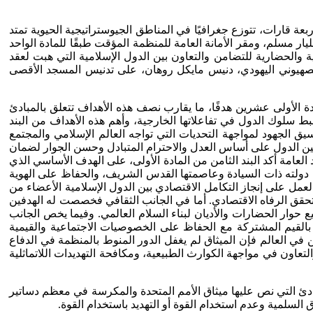
ر منظمة دولية في العالم بعد منظمة الأمم المتحدة من حيث العضوية، إذ تضم 57 دولة عضو من أربعة قارات، تتوزع جغرافيًا في المناطق الجيوستراتيجية الحيوية تمتد
طقة الشرق الأوسط وشمال إفريقيا وغربها، وآسيا الوسطى وجنوب شرق آسيا وشبه القارة الهندية، وبكتلة ديمغرافية تصل إلى 1.7 مليار مسلم، ومقر الأمانة العامة للمنظمة المؤقت طبقًا للمادة الواحد
والحضارية للتضامن والتعاون بين الدول الإسلامية التي هبت لعقد
22 سبتمبر 1969م، للدفاع عن القدس الشريف بعد إقدام الصهيوني اليهودي، دنيس مايكل روهان، على تدنيس المسجد الأقصى
ة الأولى عشرين هدفًا، ما يقارب نصف هذه الأهداف تتعلق بالمبادئ
بط سلوك الدول في تفاعلاتها الخارجية، وأهم هذه الأهداف من البند
سيق الجهود لمواجهة التحديات التي تواجه العالم الإسلامي والمجتمع
بين الدول على أساس العدل والاحترام المتبادل وحسن الجوار لضمان
لعامة أكد البند الثامن من المادة الأولى، على الهدف الأساسي الذي
ير المصير وإقامة دولته ذات السيادة وعاصمتها القدس الشريف، والحفاظ على الهوية
لعمل على إنجاز التكامل الاقتصادي بين الدول الإسلامية الأعضاء من
تحقق الرفاه الاقتصادي. أما في الجانب الثقافي فخصصت له الهدفين
حوار الحضارات والأديان لبناء السلام العالمي. وفيما يخص الجانب
م بالقيم المشتركة مع الحفاظ على الخصوصيات الاجتماعية والقيمية
ي العالم فإن الميثاق لم يغفل الدور المنوط بالمنظمة في الدفاع
تعاون في مواجهة الكوارث الطبيعية، ومكافحة التهديدات اللاتماثلية
بادئ التي نص عليها ميثاق الأمم المتحدة والمكرسة في معظم دساتير
 السلمية وعدم استخدام القوة أو التهديد باستخدام القوة.