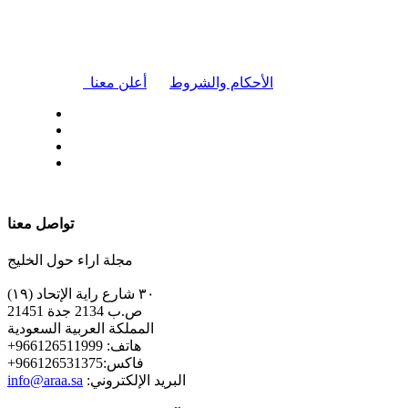
|
الأحكام والشروط
أعلن معنا
| تابعنا على
تواصل معنا
مجلة اراء حول الخليج
٣٠ شارع راية الإتحاد (١٩)
ص.ب 2134 جدة 21451
المملكة العربية السعودية
+هاتف: 966126511999
+فاكس:966126531375
:البريد الإلكتروني
info@araa.sa