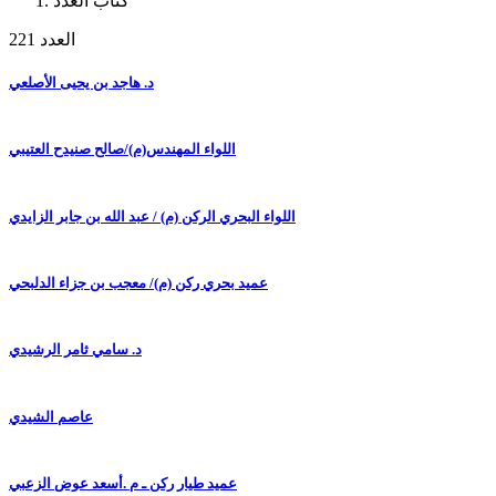
كتاب العدد
العدد 221
د. هاجد بن يحيى الأصلعي
اللواء المهندس(م)/صالح صنيدح العتيبي
اللواء البحري الركن (م) / عبد الله بن جابر الزايدي
عميد بحري ركن (م)/ معجب بن جزاء الدلبحي
د. سامي ثامر الرشيدي
عاصم الشيدي
عميد طيار ركن ـ م .أسعد عوض الزعبي