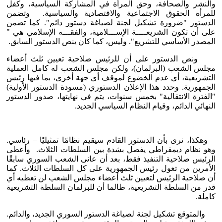
والنشر والصحافة، وحق المرأة في المشاركة السياسية، وكفل
للمرأة الحقوق الاجتماعية والاقتصادية والسياسية. وتضمن
الدستور "ضرورة تشكيل لجنة لصياغة دستور دائم". كما تضمن
على أن تكون الشريعــــة الإســـلامية، والفقـــه الإسلامي هي "
المصدر الأساسي للتشريع". وليس، كما كان ينص الدستور السابق.
ونص الدستور على أن للرئيس صلاحية تعيين ثلث أعضاء
مجلس الشعب (البرلمان)، ولكن مجلس الشعب له كامل العملية
التشريعية، أي عدم الخضوع لموقف أي جهة أخرى، بما فيها رئيس
الجمهورية. وحدد هذا الإعلان الدستوري (مسودة الدستور الأولية)
"الفترة الانتقالية" بخمس سنوات، يتم في نهايتها، صدور الدستور
النهائي الدائم، وقيام النظام السياسي الجديد.
وهكذا، نرى بأن الدستور القادم سيقيم نظامًا تمثيليًا – رئاسي.
وهو نظام ديمقراطي يفصل بشدة بين السلطات الثلاث. وأعطى
الرئيس صلاحية التنفيذ فقط، بعد أن عانى الشعب السوري سابقًا
الأمرين من تغول رئيس الجمهورية على كل السلطات الثلاث. كما
أن صلاحية الرئيس لتعيين ثلث أعضاء مجلس الشعب لن تعطيه أي
قدر من السلطة التشريعية، طالما أن للبرلمان السلطة التشريعية
كاملة.
والمتوقع تشكيل لجنة لصياغة الدستور السوري الجديد، والدائم.