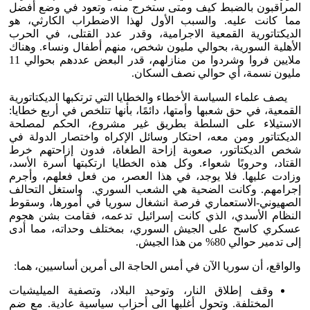
المراقبون بالضبط كيف ومتى ستخرج منه، وتعود في وضع أفضل
مما كانت عليه. والسبب الأول لهذا الاضطراب الكارثي، هو
الديكتاتورية القمعية الاجرامية، وقدر عدد القتلى، في الحرب
الأهلية السورية، بحوالي مليون شخص، منهم أطفال ونساء. وهناك
ملايين فروا وشردوا من منازلهم، قدر البعض عددهم بحوالي 11
مليون نسمة، أي حوالي نصف السكان.
يصف علماء السياسة الأخطاء والخطايا التي ترتكبها الديكتاتورية
القمعية، في حق شعبها وأمتها، دائمًا، بأنها تتلخص في أربع خطايا:
الاستيلاء على السلطة بطريق غير مشروع، الحكم لمصلحة
الديكتاتور ومن معه، احتكار وسائل الإكراه واختصار الدولة في
شخص الديكتاتور، صعوبة إزاحة الطغاة، فدون إزاحتهم خرط
القتاد، وحروبًا شعواء. وكل هذه الخطايا ارتكبتها أسرة الأسد،
وزادت عليها. فلا يوجد، في هذا العصر، من فعل فعلهم، وأجرم
إجرامهم. وكانت الضحية هي الشعب السوري. واستغل التحالف
الصهيوني-الاستعماري فرصة انشغال سوريا في أمورها، وسقوط
النظام الأسدي، الذي كانت إسرائيل تدعمه، فقامت بشن هجوم
عسكري كاسح على الجيش السوري، بمختلف وحداته، مما أدى
إلى تدمير حوالي 80% من هذا الجيش.
والواقع، أن سوريا الآن في أمس الحاجة الى أمرين أساسيين، هما:
وقف إطلاق النار، وتوحيد البلاد، وتصفية الميليشيات
المختلفة. وتحول أغلبها الى أحزاب سياسية عادية. مع ضم