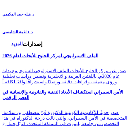
د. هيله حمد المكيمي
د. فاطمة الشامسي
إصدارات
المزيد
الملف الاستراتيجي لمركز الخليج للأبحاث لعام 2026
صدر عن مركز الخليج للأبحاث الملف الاستراتيجي السنوي مع بداية
عام 2026م، باللغتين العربية والانجليزية وتضمن دراسات تحليلية
ورؤى معمقة، وقراءات دقيقة ورصدًا واستشرافًا وافيًا لكافة أ
الأمن السيبراني استكشاف الأبعاد التقنية والقانونية والإنسانية في
العصر الرقمي
صدر حديثًا للأكاديمية الكويتية الدكتورة فَيّ مصطفى بن سلامة
المتخصصة في الأمن السيبراني، والتي نالت درجة الدكتوراه في هذا
التخصص من جامعة بليموث في المملكة المتحدة، كتابًا يحمل ع