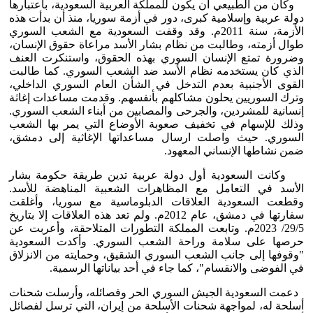
وكان من الطبيعي أن يكون للمملكة العربية السعودية، باعتبارها
دولة عربية وإسلامية كبرى، دور في أزمة سوريا، منذ أن بدأت هذه
الأزمة، سنة 2011م. وقد وقفت السعودية مع الشعب السوري
طوال أزمته، وطالبت من نظام بشار الأسد مراعاة حقوق الإنسان،
وضرورة تمتع الإنسان السوري بهذه الحقوق، واستنكرت العنف
الذي كان يستخدمه نظام الأسد ضد الشعب السوري. كما طالبت
القوى الأجنبية بعدم التدخل في الشأن العام السوري الداخلي،
وترك السوريين يحلون مشاكلهم بأنفسهم. وقدمت مساعدات إغاثة
إنسانية للمشردين، والجرحى والمصابين من أبناء الشعب السوري.
وذلك للإسهام في تخفيف صعوبة الأوضاع التي يمر بها الشعب
السوري. حيث واصلت ارسال مساعداتها الإغاثية إلى دمشق،
ضمن نشاطها الإنساني المعهود.
وكانت السعودية أول دولة عربية تدين طريقة حكومة بشار
الأسد في التعامل مع المظاهرات الشعبية المناهضة للأسد.
وقطعت السعودية العلاقات الدبلوماسية مع سوريا، وأغلقت
سفارتها في دمشق، عام 2012م. ولم تعد هذه العلاقات إلا بتاريخ
29/5/ 2023م. وتابعت المملكة التطورات المتلاحقة، وأعربت عن
حرصها على سلامة وراحة الشعب السوري. وأكدت السعودية
"وقوفها إلى جانب الشعب السوري الشقيق، وحمايته من الانزلاق
في الفوضى والانقسام"، كما جاء في أحد بياناتها الرسمية.
دعمت السعودية الجيش السوري الحر وفصائله، وأرسلت شحنات
أسلحة له، لمواجهة شحنات الأسلحة من إيران، التي ترسل لفصائل