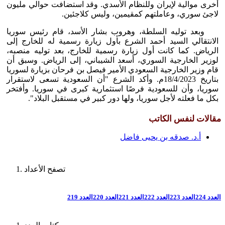
أخرى موالية لإيران وللنظام الأسدي. وقد استضافت حوالي مليون
لاجئ سوري، وعاملتهم كمقيمين، وليس كلاجئين.
وبعد توليه السلطة، وهروب بشار الأسد، قام رئيس سوريا
الانتقالي السيد أحمد الشرع بأول زيارة رسمية له للخارج إلى
الرياض. كما كانت أول زيارة رسمية للخارج، بعد توليه منصبه،
لوزير الخارجية السوري، أسعد الشيباني، إلى الرياض. وسبق أن
قام وزير الخارجية السعودي الأمير فيصل بن فرحان بزيارة لسوريا
بتاريخ 18/4/2023م. وأكد الشرع "أن السعودية تسعى لاستقرار
سوريا، وأن للسعودية فرصًا استثمارية كبرى في سوريا. وأفتخر
بكل ما فعلته لأجل سوريا، ولها دور كبير في مستقبل البلاد".
مقالات لنفس الكاتب
أ.د. صدقه بن يحيى فاضل
تصفح الأعداد
العدد 224
العدد 223
العدد 222
العدد 221
العدد 220
العدد 219