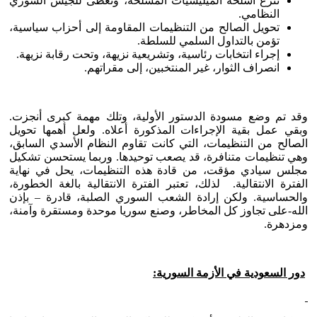
تنزع أسلحة الميليشيات المسلحة، وتعطى للجيش السوري
النظامي.
تحويل الصالح من التنظيمات المقاومة إلى أحزاب سياسية،
تؤمن بالتداول السلمي للسلطة.
إجراء انتخابات رئاسية، وتشريعية نزيهة، وتحت رقابة نزيهة.
انصراف الثوار، غير المنتخبين، إلى مقراتهم.
وقد تم وضع مسودة الدستور الأولية، وتلك مهمة كبرى أنجزت.
وبقي عمل بقية الإجراءات المذكورة أعلاه. ولعل أهمها تحويل
الصالح من التنظيمات، التي كانت تقاوم النظام الأسدي السابق،
وهي تنظيمات متنافرة، قد يصعب توحيدها. وربما يستحسن تشكيل
مجلس سيادي مؤقت، من قادة هذه التنظيمات، يحل في نهاية
الفترة الانتقالية. لذلك، تعتبر الفترة الانتقالية بالغة الخطورة،
والحساسية. ولكن إرادة الشعب السوري الصلبة، قادرة – بإذن
الله-على تجاوز كل المخاطر، وصنع سوريا موحدة ومستقرة وآمنة،
ومزدهرة.
دور السعودية في الأزمة السورية: