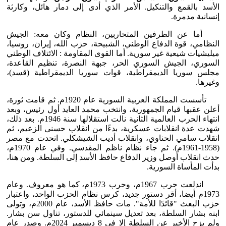
الأسد بالقمع والتنكيل. الأمر الذي أدى إلى دمار هائل، وكارثة
إنسانية مدمرة.
أما عن الطرفين المتحاربين، النظام وكان معه: الجيش
النظامي، قوة الدفاع الوطني، الشبيحة، حزب الله، إيران، روسيا،
ميليشيات شيعية غير سورية. أما القوى المقاومة : الائتلاف الوطني
السوري، الجيش السوري الحر، جبهة النصرة، تنظيم القاعدة،
مجلس سوريا الديمقراطية، قوات سوريا الديمقراطية (قسد)،
وغيرها.
تأسست المملكة العربية السورية عام 1920م. ثم قامت ثورة،
أعلن عقبها قيام الجمهورية، وانتخب محمد العايد أول رئيس، وبعد
انتهاء الحرب العالمية الثانية نالت استقلالها سنة 1946م. بعد ذلك،
شهدت عدة انقلابات عسكرية، بدءًا من انقلاب حسنى الزعيم، ثم
انقلاب سامي الحناوي، وانقلاب أديب الشيشكلي. اتحدت مع مصر
(1958-1961م). ثم جاء نظام ناظم المقدسي. وفي عام 1970م،
حدث انقلاب أوصل وزير الدفاع حافظ الأسد إلى السلطة. ومن هنا،
بدأت المأساة السورية.
اندلعت حرب 1967م، وحرب 1973م، كما هو معروف. وعام
1973م أيضا، أقر دستور جديد، كرس نظام الحزب الواحد، واعتبار
حزب البعث "قائدًا للأمة". مات حافظ الأسد، عام 2000م، وتولى
ابنه بشار السلطة، بعد تعديل سينمائي للدستور، تناول سن بشار.
ولم يزح الأخير عن السلطة إلا في 8 ديسمبر 2024م. وصدر عام