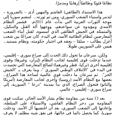
نظامًا فئويًا وطائفيًا إرهابيًا ومدمرًا.
هذا الاستبداد (الطائفي) الغاشم والمهين أدى – بالضرورة –
لتذمر واستياء الشعب السوري، ومن ثم ثورته... لتنضم سوريا إلى
موجة الثورات العربية التي بدأت عام 2011م. فشمر النظام
الأسدي ومؤيدوه عن سواعدهم، ووجهوا آلة القتل والتنكيل،
والمتمثلة في الجيش الطائفي الذي أسسوه، لقتل أبناء الشعب
المعارضين لنظام الطاغية الأسد، في البدء، كان صراعًا بين شعب
أعزل يطالب – سلمًا – بحقه في اختيار حكومته، ونظام مستبد...
هيمن على السوريين طويلًا.
ولكن، سرعان ما تحول ذلك الحدث إلى صراع سوري – إقليمي،
عندما تدخلت قوى إقليمية لجانب النظام (إيران، وغيرها) وقوى
إقليمية أخرى (تركيا، قطر وغيرهما) لصالح المعارضة التي تجسدت
في البدء في "الائتلاف الوطني السوري "، وما يعرف بـ "الجيش
الحر". ثم سرعان ما دخلت قوى عالمية لساحة هذا الصراع...
بعضها مع النظام الأسد (روسيا) وأخرى لجانب المعارضة (أمريكا
والناتو) فتحول الصراع، الذي بدأ بمدينة "درعا " السورية، إلى
صراع سوري – إقليمي – عالمي.
بعد 13 سنة من مقاومة نظام بشار الأسد الجائر، تمكنت قوى
المقاومة من دحر النظام الفاشي، والاستيلاء على السلطة،
وإعادتها إلى الشعب السوري، بعد أن اغتصبها آل الأسد. ودخلت
سوريا، كما يحصل دائما في حالتها، في نفق شبه مظلم، لا يعرف