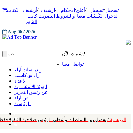
/
/
/
/
/
تسجيل
تسجيل
أعلن
الاحكام
أرشيف
أرشيف
الكتاب
الدخول
الكُــتَّـاب
معنا
والشروط
التصويت
كاتب
الشهر
Aug 06 / 2026
إشترك الآن!
تواصل معنا
دراسات آراء
آراء بودكاست
الأعداد
الهيئة الاستشارية
عن رئيس التحرير
عن آراء
الرئيسية
الرئيسية
/ يفصل بين السلطات وأعطى الرئيس صلاحية التنفيذ فقط