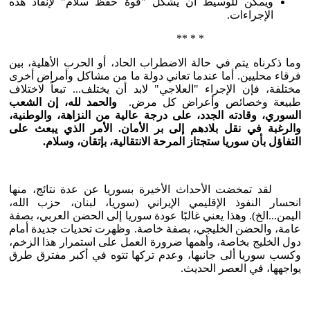
ويمكن للوسيط أن يشكل "قوة حفظ سلام" لإنفاذ هذه
الإجراءات.
* * **
وما ذكرناه يتم في حالة الاضطراب الحاد، أو الحرب الأهلية، بين
فرقاء محليين. أما عندما تعاني دولة ما من مشاكل وأمراض أخرى
مختلفة، فإن الإجراء "العلاجي" لابد أن يختلف... تبعاً لاختلاف
طبيعة وخصائص وأعراض كل مرض.
والحمد لله، إن الشعب
السوري، وقادته الجدد، على درجة عالية من النزاهة، والوطنية،
والرغبة في نقل بلادهم إلى بر الأمان. الأمر الذي يبعث على
التفاؤل بأن سوريا ستجتاز المرحة الانتقالية، بإتقان، وسلام.
لقد تمخضت الأحداث الأخيرة بسوريا عن عدة نتائج، منها
انحسار النفوذ الإقليمي الإيراني (سوريا، لبنان، حزب الله،
اليمن...الخ). وهذا يعني غالبًا عودة سوريا إلى الحضن العربي، بصفة
عامة، والحضن الخليجي، بصفة خاصة. وظهرت تحديات جديدة أمام
دول الخليج بخاصة، وأهمها ضرورة العمل على استمرار هذا الزخم،
وكسب سوريا ألى جانبها، وعدم تركها تتوه في أكبر مفترق طرق
يواجهها، في العصر الحديث.