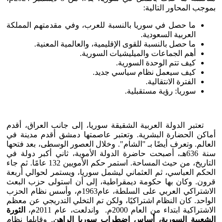
بموجب المحاور التالية:
ما حصل في سوريا بالنسبة للعرب، وفي مقدمتهم المملكة
العربية السعودية.
ما حصل بالنسبة للقوى الإقليمية، والعالمية المعنية.
أهم الجماعات والميليشيات السورية.
كيف تتم الوحدة السورية.
كيف سيعمل نظام سياسي جديد.
الفترة الانتقالية.
سوريا: رؤية مستقبلية.
تعتبر الدولة العربية الشقيقة سوريا، إلى جانب العراق، أقدم
أماكن الحضارة البشرية. وتعتبر عاصمتها دمشق أقدم مدينة في
العالم. وتعرف أيضًا بـ "الشام". وخلال العصور الوسطى، بعد فتحها
سنة 636هـ، أصبحت حاضرة الدولة الأموية، ثاني أكبر دولة في
التاريخ، من حيث المساحة. استمر حكم الأمويين 132 عامًا. ثم جاء
الحكم العباسي، ثم العثماني ليشمل سوريا، ويستمر لحوالي أربعة
قرون. وكان بها حكومة ديمقراطية، إلى أن استولى حزب البعث
الاشتراكي العربي على السلطة، عام1963م، وأسس نظام الحزب
الواحد. كان النظام اشتراكيًا، ولكن تم التخلي التدريجي عن معظم
الاشتراكية ابتداء من العام 2000م. واندلعت، عام 2011م،
الثورة
الشعبية السورية، أساس اضطراب سوريا الراهن
. وقابلها نظام