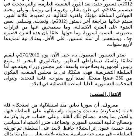
2012م، دستور جديد، بعد الثورة الشعبية العارمة، والتي نجحت في
ديسمبر 2024م، في طرد بشار، وهروبه إلى روسيا، وتولى محمد
الجولاني السلطة مؤقتًا، ولفترة انتقالية، تم تحديدها بثلاثة أشهر،
سيتم خلالها مراجعة آخر دستور (2012م)، وتعديله. وسنلقي بعض
الضوء على الفترة الانتقالية، وما سيتمخض عنها من قرارات
مصيرية، بالنسبة لسوريا، وما حولها. علمًا بأن هذه الفترة قصيرة
جدًا، ويستحسن أن تمتد لسنتين، على الأقل. وهناك نية لتمديدها
لأربع سنوات.
صدر الدستور، المعمول به، حتى الآن، يوم 27/2/2012م، ليقيم
نظامًا رئاسيًا، ديمقراطي المظهر، وديكتاتوري المخبر. اذ يتمتع
رئيس الجمهورية بصلاحيات واسعة، عبر مجلس وزراء يعينه هو. أما
السلطة التشريعية، فهي، شكليًا، في يد مجلس الشعب، المكون
من 250 عضوًا منتخبًا، لمدة أربع سنوات، قابلة للتجديد. وتتولى
المحكمة الدستورية العليا السلطة القضائية في البلاد.
الانتقال الصعب:
معروف، أن سوريا تعاني منذ استقلالها، من استحكام قلة
قليلة (عسكرية) مستبدة ودموية، واستيلائهم على السلطة فيها،
والحكم بما يخدم مصالح تلك القلة، وعلى حساب حرية وكرامة
ومصالح غالبية الشعب السوري. وتضاعف ضرر الاستبداد السياسي
منذ خمسة عقود، إثر استيلاء حافظ الأسد على السلطة، ثم توريثه
السلطة – في مسرحية سياسية سخيفة -لابنه بشار ... مكرسًا بذلك