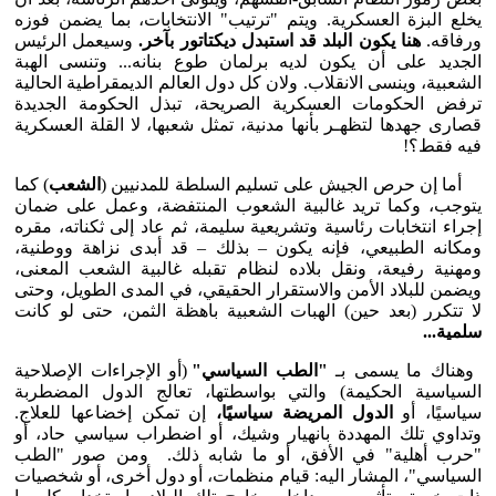
يخلع البزة العسكرية. ويتم "ترتيب" الانتخابات، بما يضمن فوزه
ورفاقه.
هنا يكون البلد قد استبدل ديكتاتور بآخر.
وسيعمل الرئيس
الجديد على أن يكون لديه برلمان طوع بنانه... وتنسى الهبة
الشعبية، وينسى الانقلاب. ولان كل دول العالم الديمقراطية الحالية
ترفض الحكومات العسكرية الصريحة، تبذل الحكومة الجديدة
قصارى جهدها لتظهـر بأنها مدنية، تمثل شعبها، لا القلة العسكرية
فيه فقط؟!
أما إن حرص الجيش على تسليم السلطة للمدنيين (
الشعب
) كما
يتوجب، وكما تريد غالبية الشعوب المنتفضة، وعمل على ضمان
إجراء انتخابات رئاسية وتشريعية سليمة، ثم عاد إلى ثكناته، مقره
ومكانه الطبيعي، فإنه يكون – بذلك – قد أبدى نزاهة ووطنية،
ومهنية رفيعة، ونقل بلاده لنظام تقبله غالبية الشعب المعنى،
ويضمن للبلاد الأمن والاستقرار الحقيقي، في المدى الطويل، وحتى
لا تتكرر (بعد حين) الهبات الشعبية باهظة الثمن، حتى لو كانت
سلمية...
وهناك ما يسمى بـ
"الطب السياسي"
(أو الإجراءات الإصلاحية
السياسية الحكيمة) والتي بواسطتها، تعالج الدول المضطربة
سياسيًا، أو
الدول المريضة سياسيًا،
إن تمكن إخضاعها للعلاج.
وتداوي تلك المهددة بانهيار وشيك، أو اضطراب سياسي حاد، أو
"حرب أهلية" في الأفق، أو ما شابه ذلك. ومن صور "الطب
السياسي"، المشار اليه: قيام منظمات، أو دول أخرى، أو شخصيات