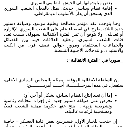
بعض ميليشياتها إلى الجيش النظامي السوري.
إقامة نظام سياسي حديث، يمثل بالفعل، الشعب السوري
الذي يستحق أن يدار بالأسلوب الديمقراطي.
وهنا يتوجب عقد مؤتمر مصالحة وطنية موسع، وصياغة دستور
جديد للبلاد، يطرح في استفتاء عام على الشعب السوري، لإقراره
أو تعديله. ولا يتوقع أن تمر الفترة الانتقالية بسهولة، بسبب تعدد
فئات الشعب السوري، وتعقيد العلاقات فيما بين الفصائل
والجماعات المختلفة، ومرور حوالي نصف قرن من الكبت
والاستبداد، والتدخلات الأجنبية النشطة.
سوريا في "الفترة الانتقالية":
إن
السلطة الانتقالية
المؤقتة، ممثلة بالمجلس السيادي الأعلى،
ستفعل، في هذه المرحــلــــــة، أحــــد أمريـــــــــن:
إما أن تعيد إنتاج النظام السابق، بشكل أو آخر، أو:
تحرص على صياغة دستور جديد، ثم إجراء انتخابات رئاسية
وتشريعية نزيهة ... ينتج عنها حكومة ممثلة للشعب فعلاً،
ومستجيبة لرغبات غالبيته.
إن جنحت للخيار الأول، فسيرشح بعض قادة العسكر – خاصة
بعض رموز النظام السابق-أنفسهم، ويتولى أحدهم الرئاسة، بعد أن