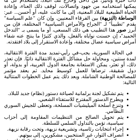
ذات خبرة وتأثير، من داخل وخارج تلك البلاد، باستخدام كل ما
يمكنها استخدامه من جهود واتصالات، لوقف ذلك العناء، وإعادة
الحياة الطبيعية للبلاد المعنية، إلى ما كانت عليه، أو أحسن... عبر:
الوساطة (النزيهة)
بين الفرقاء المعنيين. وإن كان "علم السياسة"
يقدم "تطبيباً" لـ "الجراح والأمراض السياسية" المختلفة، فإن من
أبرز
صور
هذا التطبيب هي ذلك المسعى، أو ما يسمى بـ "التدخل
الحميد"
،
إن حسنت نواياه بالفعل، والذي كثيرًا ما ينتج عنه شفاء
أمراض سياسية عضال مختلفة، وإعادة الاستقرار إلى بلاد افتقدته.
في الحالة السورية، يجب-في رأيي-تمديد مدة الفترة الانتقالية،
لمدة سنتين، ومحاولة حل مشاكل الفترة الانتقالية ذاتيًا. فإن تعذر
ذلك، أو تعثر، يمكن الاستعانة بجامعة الدول العربية، أو بدولة، أو
دول شقيقة، ترضاها للعمل كوسيط محايد. ثم يعقد مؤتمر
للمصالحة الوطنية الشاملة. وبعد ذلك يتم عمل الخطوات المتتالية
التالية:
يتم تشكيل لجنة برلمانية لصياغة دستور (نظام) جديد للبلاد.
ويطرح الدستور المقترح للاستفتاء الشعبي.
وتنزع أسلحة الميليشيات المسلحة، وتعطى للجيش السوري
النظامي.
يتم تحويل الصالح من التنظيمات المقاومة إلى أحزاب
سياسية، تؤمن بالتداول السلمي للسلطة.
إجراء انتخابات رئاسية، وتشريعية نزيهة، وتحت رقابة نزيهة.
انصراف الثوار، غير المنتخبين، مشكورين، إلى بيوتهم.