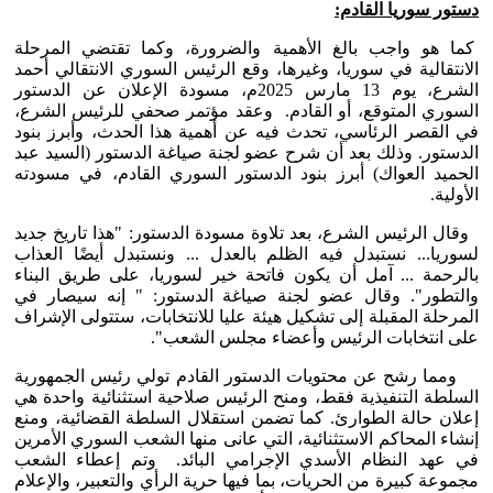
دستور سوريا القادم:
كما هو واجب بالغ الأهمية والضرورة، وكما تقتضي المرحلة
الانتقالية في سوريا، وغيرها، وقع الرئيس السوري الانتقالي أحمد
الشرع، يوم 13 مارس 2025م، مسودة الإعلان عن الدستور
السوري المتوقع، أو القادم. وعقد مؤتمر صحفي للرئيس الشرع،
في القصر الرئاسي، تحدث فيه عن أهمية هذا الحدث، وأبرز بنود
الدستور. وذلك بعد أن شرح عضو لجنة صياغة الدستور (السيد عبد
الحميد العواك) أبرز بنود الدستور السوري القادم، في مسودته
الأولية.
وقال الرئيس الشرع، بعد تلاوة مسودة الدستور: "هذا تاريخ جديد
لسوريا... نستبدل فيه الظلم بالعدل ... ونستبدل أيضًا العذاب
بالرحمة ... آمل أن يكون فاتحة خير لسوريا، على طريق البناء
والتطور". وقال عضو لجنة صياغة الدستور: " إنه سيصار في
المرحلة المقبلة إلى تشكيل هيئة عليا للانتخابات، ستتولى الإشراف
على انتخابات الرئيس وأعضاء مجلس الشعب".
ومما رشح عن محتويات الدستور القادم تولي رئيس الجمهورية
السلطة التنفيذية فقط، ومنح الرئيس صلاحية استثنائية واحدة هي
إعلان حالة الطوارئ. كما تضمن استقلال السلطة القضائية، ومنع
إنشاء المحاكم الاستثنائية، التي عانى منها الشعب السوري الأمرين
في عهد النظام الأسدي الإجرامي البائد. وتم إعطاء الشعب
مجموعة كبيرة من الحريات، بما فيها حرية الرأي والتعبير، والإعلام