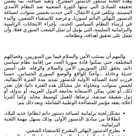
وهذه اللجنة ستبلور الدستور المقترح، وتعيد صياغته، بما يضمن
تحقيقه للمبادئ التي تبنتها الثورة الشعبية ضد النظام الأسدي
المستبد. وتكفى فترة الانتقال، التي حددت بخمس سنوات، لصياغة
الدستور النهائي الدائم لسوريا، وعرضه للاستفتاء الشعبي، والبدء
في إرساء النظام السياسي الجديد، بإجراء الانتخابات الرئاسية
والبرلمانية السليمة، التي يؤمل أن تمثل الشعب السوري فعلًا، وأن
تعمل على تحقيق أهدافه، وتطلعاته.
والمهم أن يستتب الأمن والسلام فيما بين السوريين، وفصائلهم
المختلفة، حتى يمكنوا قادة سوريا الجدد من إقامة نظام سياسي
دائم، يحقق لكل السوريين الأمن والسلام والرفاه، على أسس
حديثة وعادلة ...وأخذًا للواقع والوضع السوري الحساس، حسنا
قررت لجنة الصياغة الأولية للدستور تمديد مدة الفترة الانتقالية،
لخمس سنوات، ومحاولة حل مشاكل هذه الفترة ذاتيا. فإن تعذر
ذلك، أو تعثر، يمكن الاستعانة بجامعة الدول العربية، أو بدولة، أو
دول شقيقة صديقة، ترضاها، للعمل كوسيط محايد. وكما أشرنا
أعلاه، يعقد مؤتمر للمصالحة الوطنية الشاملة. وبعد ذلك يتم:
تشكل لجنة برلمانية لصياغة دستور دائم (نظام) جديد للبلاد،
انطلاقاً من مبادئ الدستور الأولى. وذلك يسهل مهمة اللجنة
البرلمانية.
يطرح الدستور النهائي المقترح للاستفتاء الشعبي.