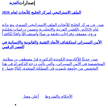
إصدارات
المزيد
الملف الاستراتيجي لمركز الخليج للأبحاث لعام 2026
صدر عن مركز الخليج للأبحاث الملف الاستراتيجي السنوي مع بداية
عام 2026م، باللغتين العربية والانجليزية وتضمن دراسات تحليلية
ورؤى معمقة، وقراءات دقيقة ورصدًا واستشرافًا وافيًا لكافة أ
الأمن السيبراني استكشاف الأبعاد التقنية والقانونية والإنسانية في
العصر الرقمي
صدر حديثًا للأكاديمية الكويتية الدكتورة فَيّ مصطفى بن سلامة
المتخصصة في الأمن السيبراني، والتي نالت درجة الدكتوراه في هذا
التخصص من جامعة بليموث في المملكة المتحدة، كتابًا يحمل ع
|
الأحكام والشروط
أعلن معنا