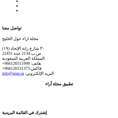
| تابعنا على
تواصل معنا
مجلة اراء حول الخليج
٣٠ شارع راية الإتحاد (١٩)
ص.ب 2134 جدة 21451
المملكة العربية السعودية
+هاتف: 966126511999
+فاكس:966126531375
:البريد الإلكتروني
info@araa.sa
تطبيق مجلة آراء
إشترك في القائمة البريدية