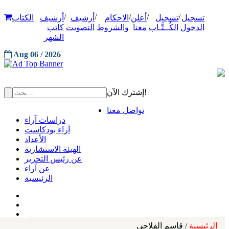
/
/
/
/
/
تسجيل
تسجيل
أعلن
الاحكام
أرشيف
أرشيف
الكتاب
الدخول
الكُــتَّـاب
معنا
والشروط
التصويت
كاتب
الشهر
Aug 06 / 2026
إشترك الآن!
تواصل معنا
دراسات آراء
آراء بودكاست
الأعداد
الهيئة الاستشارية
عن رئيس التحرير
عن آراء
الرئيسية
الرئيسية
/ قاسم الفلاحي