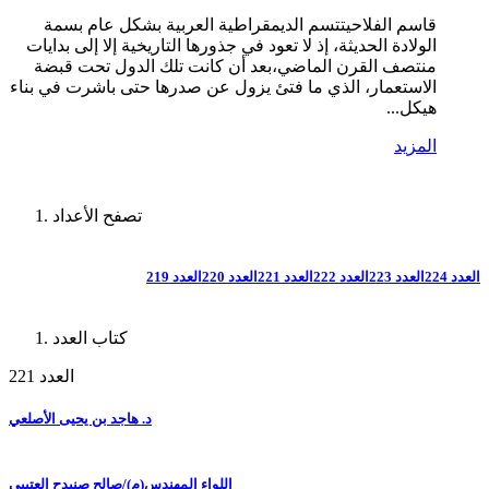
قاسم الفلاحيتتسم الديمقراطية العربية بشكل عام بسمة
الولادة الحديثة، إذ لا تعود في جذورها التاريخية إلا إلى بدايات
منتصف القرن الماضي،بعد أن كانت تلك الدول تحت قبضة
الاستعمار، الذي ما فتئ يزول عن صدرها حتى باشرت في بناء
هيكل...
المزيد
تصفح الأعداد
العدد 224
العدد 223
العدد 222
العدد 221
العدد 220
العدد 219
كتاب العدد
العدد 221
د. هاجد بن يحيى الأصلعي
اللواء المهندس(م)/صالح صنيدح العتيبي