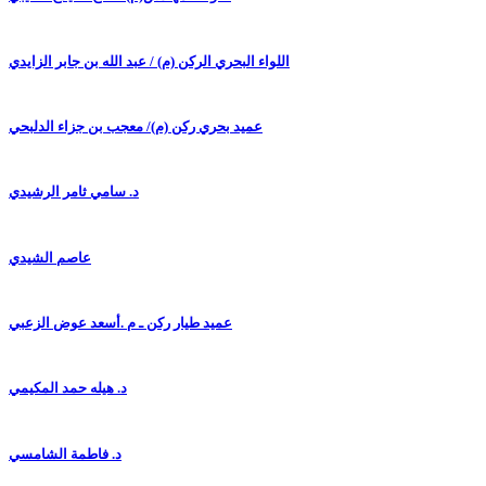
اللواء البحري الركن (م) / عبد الله بن جابر الزايدي
عميد بحري ركن (م)/ معجب بن جزاء الدلبحي
د. سامي ثامر الرشيدي
عاصم الشيدي
عميد طيار ركن ـ م .أسعد عوض الزعبي
د. هيله حمد المكيمي
د. فاطمة الشامسي