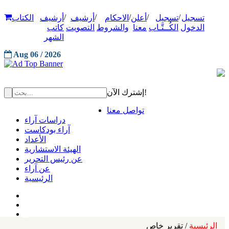
/
/
/
/
/
تسجيل
تسجيل
أعلن
الاحكام
أرشيف
أرشيف
الكتاب
الدخول
الكُــتَّـاب
معنا
والشروط
التصويت
كاتب
الشهر
Aug 06 / 2026
إشترك الآن!
تواصل معنا
دراسات آراء
آراء بودكاست
الأعداد
الهيئة الاستشارية
عن رئيس التحرير
عن آراء
الرئيسية
الرئيسية
/ تقرير خاص