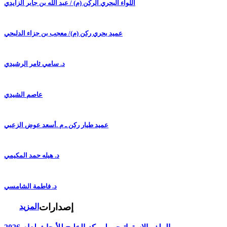
اللواء البحري الركن (م) / عبد الله بن جابر الزايدي
عميد بحري ركن (م)/ معجب بن جزاء الدلبحي
د. سامي ثامر الرشيدي
عاصم الشيدي
عميد طيار ركن ـ م .أسعد عوض الزعبي
د. هيله حمد المكيمي
د. فاطمة الشامسي
إصدارات
المزيد