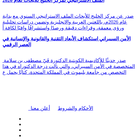
الملف الاستراتيجي لمركز الخليج للأبحاث لعام 2026
صدر عن مركز الخليج للأبحاث الملف الاستراتيجي السنوي مع بداية
عام 2026م، باللغتين العربية والانجليزية وتضمن دراسات تحليلية
ورؤى معمقة، وقراءات دقيقة ورصدًا واستشرافًا وافيًا لكافة أ
الأمن السيبراني استكشاف الأبعاد التقنية والقانونية والإنسانية في
العصر الرقمي
صدر حديثًا للأكاديمية الكويتية الدكتورة فَيّ مصطفى بن سلامة
المتخصصة في الأمن السيبراني، والتي نالت درجة الدكتوراه في هذا
التخصص من جامعة بليموث في المملكة المتحدة، كتابًا يحمل ع
|
الأحكام والشروط
أعلن معنا
| تابعنا على