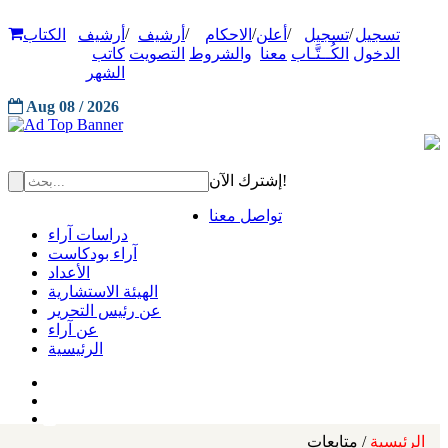
/
/
/
/
/
تسجيل
تسجيل
أعلن
الاحكام
أرشيف
أرشيف
الكتاب
الدخول
الكُــتَّـاب
معنا
والشروط
التصويت
كاتب
الشهر
Aug 08 / 2026
إشترك الآن!
تواصل معنا
دراسات آراء
آراء بودكاست
الأعداد
الهيئة الاستشارية
عن رئيس التحرير
عن آراء
الرئيسية
الرئيسية
/ متابعات