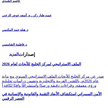
عاصم الشيدي
عميد طيار ركن ـ م .أسعد عوض الزعبي
د. هيله حمد المكيمي
د. فاطمة الشامسي
إصدارات
المزيد
الملف الاستراتيجي لمركز الخليج للأبحاث لعام 2026
صدر عن مركز الخليج للأبحاث الملف الاستراتيجي السنوي مع بداية
عام 2026م، باللغتين العربية والانجليزية وتضمن دراسات تحليلية
ورؤى معمقة، وقراءات دقيقة ورصدًا واستشرافًا وافيًا لكافة أ
الأمن السيبراني استكشاف الأبعاد التقنية والقانونية والإنسانية في
العصر الرقمي