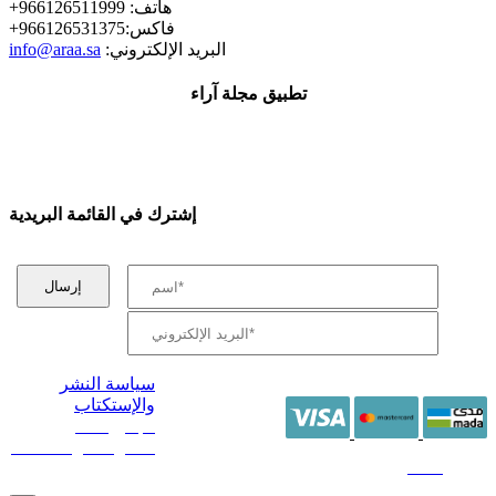
+هاتف: 966126511999
+فاكس:966126531375
:البريد الإلكتروني
info@araa.sa
تطبيق مجلة آراء
إشترك في القائمة البريدية
سياسة النشر
والإستكتاب
/ جميع الحقوق
محفوظة آراء 2014 -
2026