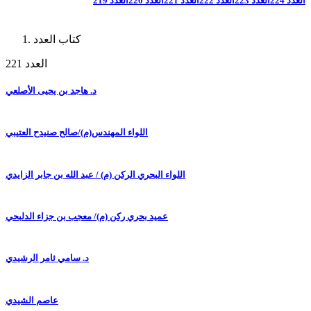
العدد 224
العدد 223
العدد 222
العدد 221
العدد 220
العدد 219
كتاب العدد
العدد 221
د. هاجد بن يحيى الأصلعي
اللواء المهندس(م)/صالح صنيدح العتيبي
اللواء البحري الركن (م) / عبد الله بن جابر الزايدي
عميد بحري ركن (م)/ معجب بن جزاء الدلبحي
د. سامي ثامر الرشيدي
عاصم الشيدي