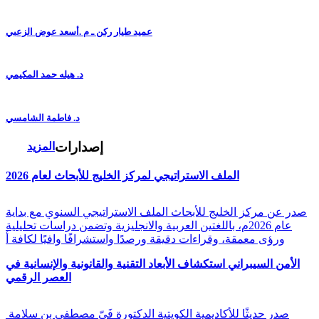
عميد طيار ركن ـ م .أسعد عوض الزعبي
د. هيله حمد المكيمي
د. فاطمة الشامسي
إصدارات
المزيد
الملف الاستراتيجي لمركز الخليج للأبحاث لعام 2026
صدر عن مركز الخليج للأبحاث الملف الاستراتيجي السنوي مع بداية
عام 2026م، باللغتين العربية والانجليزية وتضمن دراسات تحليلية
ورؤى معمقة، وقراءات دقيقة ورصدًا واستشرافًا وافيًا لكافة أ
الأمن السيبراني استكشاف الأبعاد التقنية والقانونية والإنسانية في
العصر الرقمي
صدر حديثًا للأكاديمية الكويتية الدكتورة فَيّ مصطفى بن سلامة