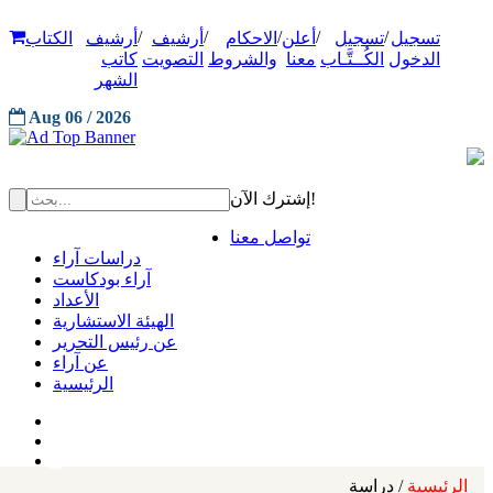
/
/
/
/
/
تسجيل
تسجيل
أعلن
الاحكام
أرشيف
أرشيف
الكتاب
الدخول
الكُــتَّـاب
معنا
والشروط
التصويت
كاتب
الشهر
Aug 06 / 2026
إشترك الآن!
تواصل معنا
دراسات آراء
آراء بودكاست
الأعداد
الهيئة الاستشارية
عن رئيس التحرير
عن آراء
الرئيسية
الرئيسية
/ دراسة