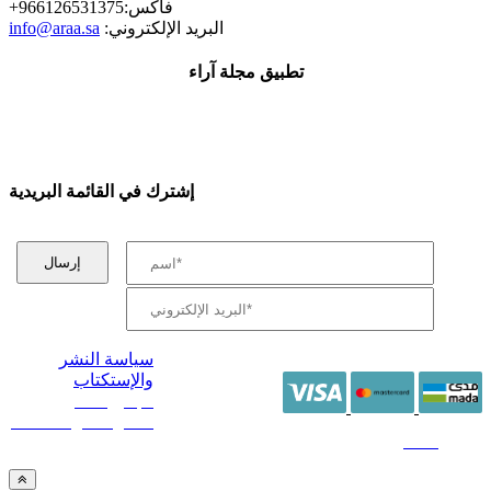
+فاكس:966126531375
:البريد الإلكتروني
info@araa.sa
تطبيق مجلة آراء
إشترك في القائمة البريدية
سياسة النشر
والإستكتاب
/ جميع الحقوق
محفوظة آراء 2014 -
2026