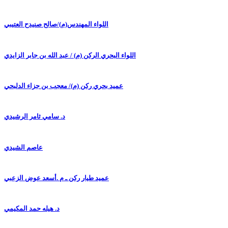
اللواء المهندس(م)/صالح صنيدح العتيبي
اللواء البحري الركن (م) / عبد الله بن جابر الزايدي
عميد بحري ركن (م)/ معجب بن جزاء الدلبحي
د. سامي ثامر الرشيدي
عاصم الشيدي
عميد طيار ركن ـ م .أسعد عوض الزعبي
د. هيله حمد المكيمي