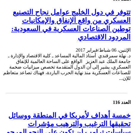
تتوفر في دول الخليج عوامل نجاح التصنيع
العسكري من واقع الإنفاق والإمكانيات
توطين الصناعات العسكرية في السعودية:
المردود الاقتصادي
الإثنين، 06 شباط/فبراير 2017
د. نهلة سمرقندي أستاذ المالية المساعد ـ كلية الاقتصاد والإدارة ـ
جامعة الملك عبد العزيز الواقع على الساحة العالمية للإنفاق
العسكري، يشير إلى أن الدول المتقدمة تخصص ميزانيات ضخمة
للصناعات العسكرية منذ نهاية الحرب الباردة، فهناك تصاعد متعاظم
للإن...
العدد 116
خمسة أهداف لأمريكا في المنطقة ووسائل
تحقيقها الترغيب والترهيب مؤشرات
سياسات ترامب لن تكون على النحو المرجو