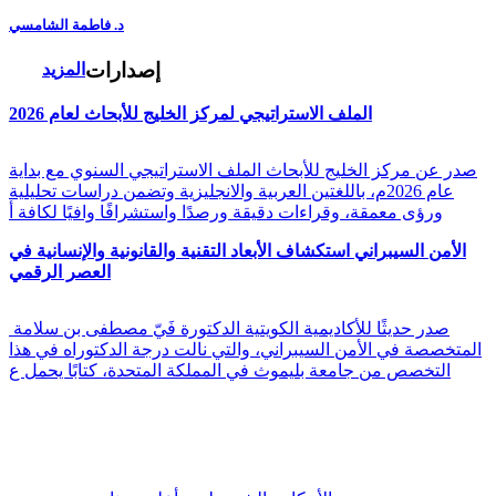
د. فاطمة الشامسي
إصدارات
المزيد
الملف الاستراتيجي لمركز الخليج للأبحاث لعام 2026
صدر عن مركز الخليج للأبحاث الملف الاستراتيجي السنوي مع بداية
عام 2026م، باللغتين العربية والانجليزية وتضمن دراسات تحليلية
ورؤى معمقة، وقراءات دقيقة ورصدًا واستشرافًا وافيًا لكافة أ
الأمن السيبراني استكشاف الأبعاد التقنية والقانونية والإنسانية في
العصر الرقمي
صدر حديثًا للأكاديمية الكويتية الدكتورة فَيّ مصطفى بن سلامة
المتخصصة في الأمن السيبراني، والتي نالت درجة الدكتوراه في هذا
التخصص من جامعة بليموث في المملكة المتحدة، كتابًا يحمل ع