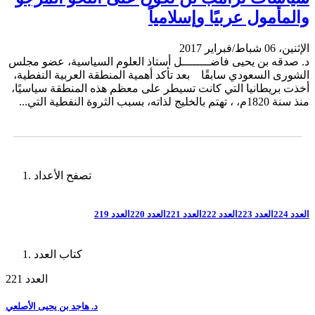
والمأمول عربيًا وإسلامياً
الإثنين، 06 شباط/فبراير 2017
د. صدقه بن يحيى فاضــــــــل أستاذ العلوم السياسية، عضو مجلس
الشورى السعودي سابقًا بعد تأكد أهمية المنطقة العربية النفطية،
أخذت بريطانيا التي كانت تسيطر على معظم هذه المنطقة سياسيًا،
منذ سنة 1820م، ، تهتم بالخليج لذاته، بسبب الثروة النفطية التي...
تصفح الأعداد
العدد 224
العدد 223
العدد 222
العدد 221
العدد 220
العدد 219
كتاب العدد
العدد 221
د. هاجد بن يحيى الأصلعي