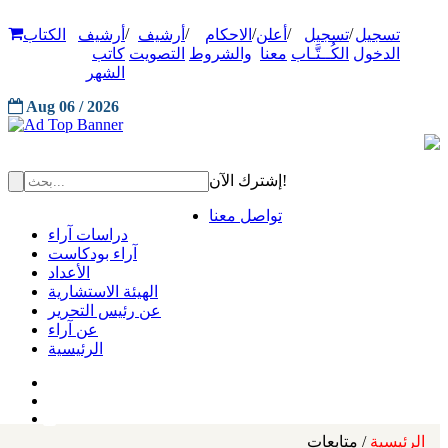
/
/
/
/
/
تسجيل
تسجيل
أعلن
الاحكام
أرشيف
أرشيف
الكتاب
الدخول
الكُــتَّـاب
معنا
والشروط
التصويت
كاتب
الشهر
Aug 06 / 2026
إشترك الآن!
تواصل معنا
دراسات آراء
آراء بودكاست
الأعداد
الهيئة الاستشارية
عن رئيس التحرير
عن آراء
الرئيسية
الرئيسية
/ متابعات