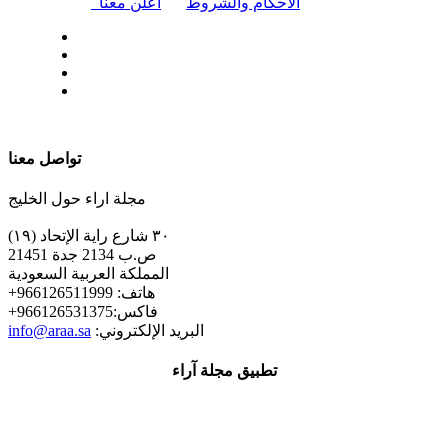
|
الأحكام والشروط
أعلن معنا
| تابعنا على
تواصل معنا
مجلة اراء حول الخليج
٣٠ شارع راية الإتحاد (١٩)
ص.ب 2134 جدة 21451
المملكة العربية السعودية
+هاتف: 966126511999
+فاكس:966126531375
:البريد الإلكتروني
info@araa.sa
تطبيق مجلة آراء