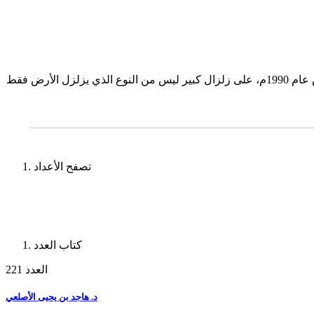
د.غانم علوان الجميلي سفير جمهورية العراق الأسبق لدي المملكة العربية السعودية واليابان السابق استيقظ العالم صباح الثاني من أغسطس عام 1990م، على زلزال كبير ليس من النوع الذي يزلزل الأرض فقط
تصفح الأعداد
كتاب العدد
العدد 221
د. هاجد بن يحيى الأصلعي