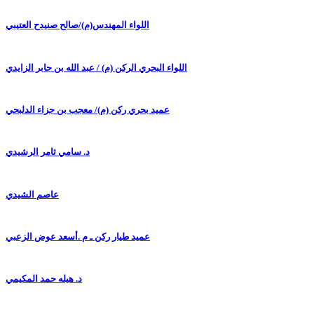
اللواء المهندس(م)/صالح صنيدح العتيبي
اللواء البحري الركن (م) / عبد الله بن جابر الزايدي
عميد بحري ركن (م)/ معجب بن جزاء الدلبحي
د. سامي ثامر الرشيدي
عاصم الشيدي
عميد طيار ركن ـ م .أسعد عوض الزعبي
د. هيله حمد المكيمي