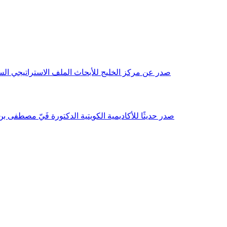
صدر عن مركز الخليج للأبحاث الملف الاستراتيجي السنوي مع بداية عام 2026م، باللغتين العربية والانجليزية وتضمن دراسات تحليلية ورؤى معمقة، 
صدر حديثًا للأكاديمية الكويتية الدكتورة فَيّ مصطفى