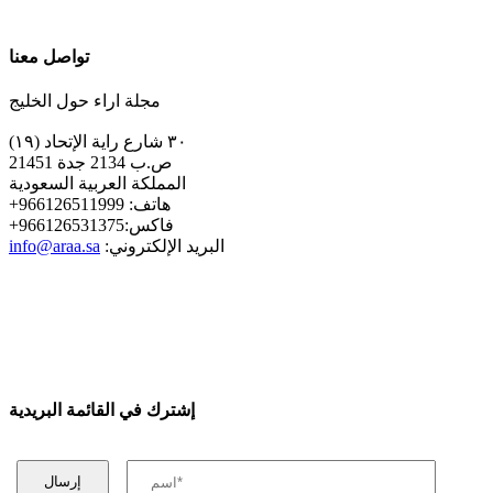
تواصل معنا
مجلة اراء حول الخليج
٣٠ شارع راية الإتحاد (١٩)
ص.ب 2134 جدة 21451
المملكة العربية السعودية
+هاتف: 966126511999
+فاكس:966126531375
:البريد الإلكتروني
info@araa.sa
إشترك في القائمة البريدية