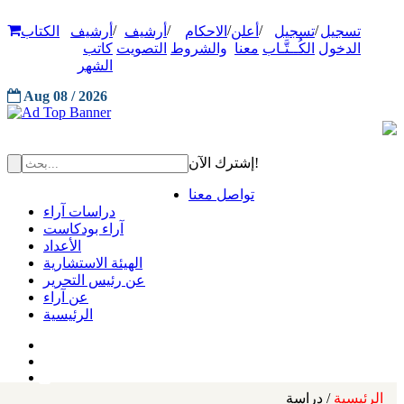
/
/
/
/
/
تسجيل
تسجيل
أعلن
الاحكام
أرشيف
أرشيف
الكتاب
الدخول
الكُــتَّـاب
معنا
والشروط
التصويت
كاتب
الشهر
Aug 08 / 2026
إشترك الآن!
تواصل معنا
دراسات آراء
آراء بودكاست
الأعداد
الهيئة الاستشارية
عن رئيس التحرير
عن آراء
الرئيسية
الرئيسية
/ دراسة