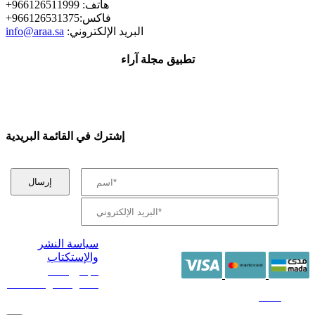
+هاتف: 966126511999
+فاكس:966126531375
:البريد الإلكتروني
info@araa.sa
تطبيق مجلة آراء
إشترك في القائمة البريدية
سياسة النشر
والإستكتاب
/ جميع الحقوق
محفوظة آراء 2014 -
2026