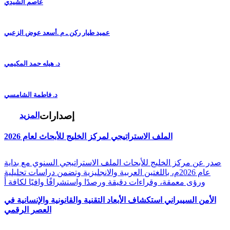
عاصم الشيدي
عميد طيار ركن ـ م .أسعد عوض الزعبي
د. هيله حمد المكيمي
د. فاطمة الشامسي
إصدارات
المزيد
الملف الاستراتيجي لمركز الخليج للأبحاث لعام 2026
صدر عن مركز الخليج للأبحاث الملف الاستراتيجي السنوي مع بداية
عام 2026م، باللغتين العربية والانجليزية وتضمن دراسات تحليلية
ورؤى معمقة، وقراءات دقيقة ورصدًا واستشرافًا وافيًا لكافة أ
الأمن السيبراني استكشاف الأبعاد التقنية والقانونية والإنسانية في
العصر الرقمي