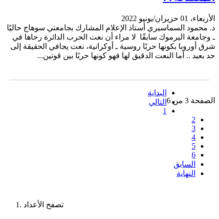
الأربعاء، 01 حزيران/يونيو 2022
د. محمود السماسيري أستاذ الإعلام المشارك بجامعتي سوهاج حاليًا
ـ وجامعة اليرموك سابقًا لا مراء أن نعت الحرب الدائرة رحاها في
شرق أوروبا بكونها حربًا روسية ـ أوكرانية، نعت يجافي الحقيقة إلى
حد بعيد .. أما النعت الدقيق لها فهو كونها حربًا بين قوتين...
البداية
الصفحة 3 من 6
التالي
1
2
3
4
5
6
السابق
النهاية
تصفح الأعداد