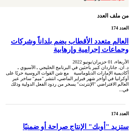
من ملف العدد
العدد 174
العالم متعدد الأقطاب يضم بلداناً وشركات
وجماعات إجرامية وإرهابية
الأربعاء، 01 حزيران/يونيو 2022
د. ان. جاناردان كبير باحثين في البرنامج الخليجي ـ الآسيوي ـ
أكاديمية الإمارات الدبلوماسية مع شن القوات الروسية حربًا على
أوكرانيا في أواخر شهر فبراير الماضي، انتشر "ميم" ساخر عبر
العالم الافتراضي "الإنترنت" يسخر من ردود الفعل الدولية وذلك
في...
العدد 174
ستزيد "أوبك" الإنتاج صراحة أو ضمنيًا