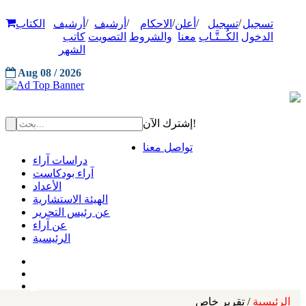
/
/
/
/
/
تسجيل
تسجيل
أعلن
الاحكام
أرشيف
أرشيف
الكتاب
الدخول
الكُــتَّـاب
معنا
والشروط
التصويت
كاتب
الشهر
Aug 08 / 2026
إشترك الآن!
تواصل معنا
دراسات آراء
آراء بودكاست
الأعداد
الهيئة الاستشارية
عن رئيس التحرير
عن آراء
الرئيسية
الرئيسية
/ تقرير خاص