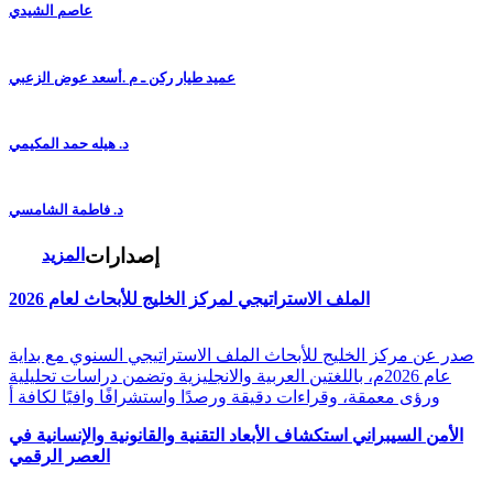
عاصم الشيدي
عميد طيار ركن ـ م .أسعد عوض الزعبي
د. هيله حمد المكيمي
د. فاطمة الشامسي
إصدارات
المزيد
الملف الاستراتيجي لمركز الخليج للأبحاث لعام 2026
صدر عن مركز الخليج للأبحاث الملف الاستراتيجي السنوي مع بداية
عام 2026م، باللغتين العربية والانجليزية وتضمن دراسات تحليلية
ورؤى معمقة، وقراءات دقيقة ورصدًا واستشرافًا وافيًا لكافة أ
الأمن السيبراني استكشاف الأبعاد التقنية والقانونية والإنسانية في
العصر الرقمي