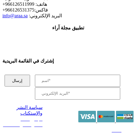
+هاتف: 966126511999
+فاكس:966126531375
:البريد الإلكتروني
info@araa.sa
تطبيق مجلة آراء
إشترك في القائمة البريدية
سياسة النشر
والإستكتاب
/ جميع الحقوق
محفوظة آراء 2014 -
2026