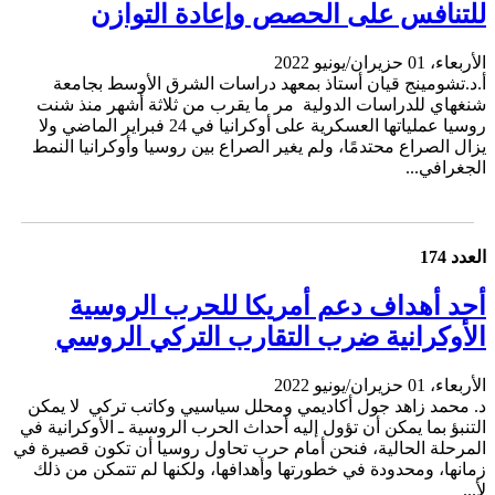
للتنافس على الحصص وإعادة التوازن
الأربعاء، 01 حزيران/يونيو 2022
أ.د.تشومينج قيان أستاذ بمعهد دراسات الشرق الأوسط بجامعة
شنغهاي للدراسات الدولية مر ما يقرب من ثلاثة أشهر منذ شنت
روسيا عملياتها العسكرية على أوكرانيا في 24 فبراير الماضي ولا
يزال الصراع محتدمًا، ولم يغير الصراع بين روسيا وأوكرانيا النمط
الجغرافي...
العدد 174
أحد أهداف دعم أمريكا للحرب الروسية
الأوكرانية ضرب التقارب التركي الروسي
الأربعاء، 01 حزيران/يونيو 2022
د. محمد زاهد جول أكاديمي ومحلل سياسيي وكاتب تركي لا يمكن
التنبؤ بما يمكن أن تؤول إليه أحداث الحرب الروسية ـ الأوكرانية في
المرحلة الحالية، فنحن أمام حرب تحاول روسيا أن تكون قصيرة في
زمانها، ومحدودة في خطورتها وأهدافها، ولكنها لم تتمكن من ذلك
لأ...