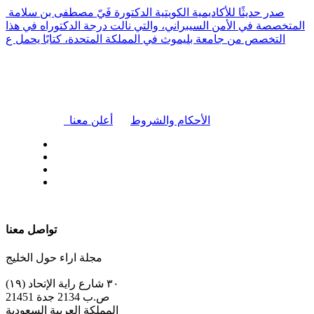
صدر حديثًا للأكاديمية الكويتية الدكتورة فَيّ مصطفى بن سلامة
المتخصصة في الأمن السيبراني، والتي نالت درجة الدكتوراه في هذا
التخصص من جامعة بليموث في المملكة المتحدة، كتابًا يحمل ع
|
الأحكام والشروط
أعلن معنا
| تابعنا على
تواصل معنا
مجلة اراء حول الخليج
٣٠ شارع راية الإتحاد (١٩)
ص.ب 2134 جدة 21451
المملكة العربية السعودية