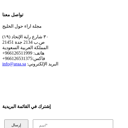
تواصل معنا
مجلة اراء حول الخليج
٣٠ شارع راية الإتحاد (١٩)
ص.ب 2134 جدة 21451
المملكة العربية السعودية
+هاتف: 966126511999
+فاكس:966126531375
:البريد الإلكتروني
info@araa.sa
إشترك في القائمة البريدية