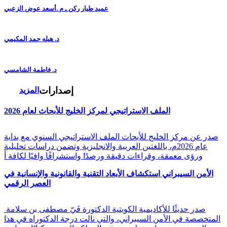
عميد طيار ركن ـ م .أسعد عوض الزعبي
د. هيله حمد المكيمي
د. فاطمة الشامسي
إصدارات
المزيد
الملف الاستراتيجي لمركز الخليج للأبحاث لعام 2026
صدر عن مركز الخليج للأبحاث الملف الاستراتيجي السنوي مع بداية
عام 2026م، باللغتين العربية والانجليزية وتضمن دراسات تحليلية
ورؤى معمقة، وقراءات دقيقة ورصدًا واستشرافًا وافيًا لكافة أ
الأمن السيبراني استكشاف الأبعاد التقنية والقانونية والإنسانية في
العصر الرقمي
صدر حديثًا للأكاديمية الكويتية الدكتورة فَيّ مصطفى بن سلامة
المتخصصة في الأمن السيبراني، والتي نالت درجة الدكتوراه في هذا