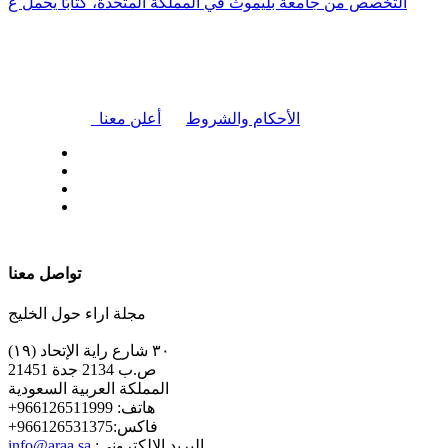
التخصص من جامعة بليموث في المملكة المتحدة، كتابًا يحمل ع
|
الأحكام والشروط
أعلن معنا
| تابعنا على
تواصل معنا
مجلة اراء حول الخليج
٣٠ شارع راية الإتحاد (١٩)
ص.ب 2134 جدة 21451
المملكة العربية السعودية
+هاتف: 966126511999
+فاكس:966126531375
:البريد الإلكتروني
info@araa.sa