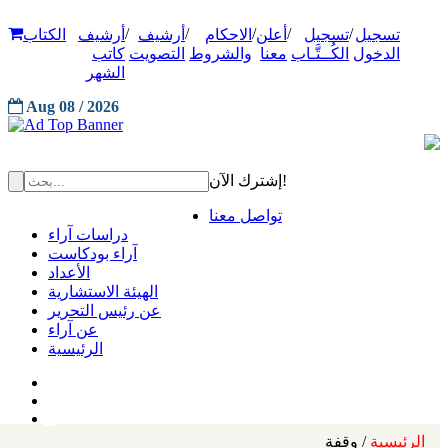
/
/
/
/
/
تسجيل
تسجيل
أعلن
الاحكام
أرشيف
أرشيف
الكتاب
الدخول
الكُــتَّـاب
معنا
والشروط
التصويت
كاتب
الشهر
Aug 08 / 2026
إشترك الآن!
تواصل معنا
دراسات آراء
آراء بودكاست
الأعداد
الهيئة الاستشارية
عن رئيس التحرير
عن آراء
الرئيسية
الرئيسية
/ وقفة