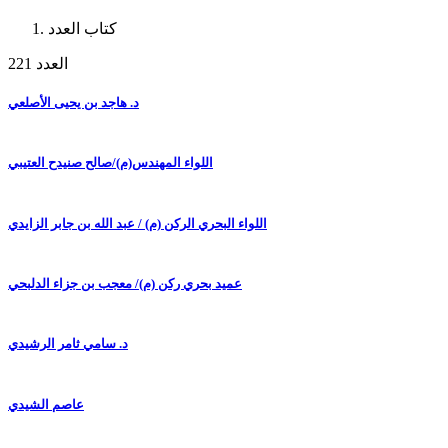
كتاب العدد
العدد 221
د. هاجد بن يحيى الأصلعي
اللواء المهندس(م)/صالح صنيدح العتيبي
اللواء البحري الركن (م) / عبد الله بن جابر الزايدي
عميد بحري ركن (م)/ معجب بن جزاء الدلبحي
د. سامي ثامر الرشيدي
عاصم الشيدي