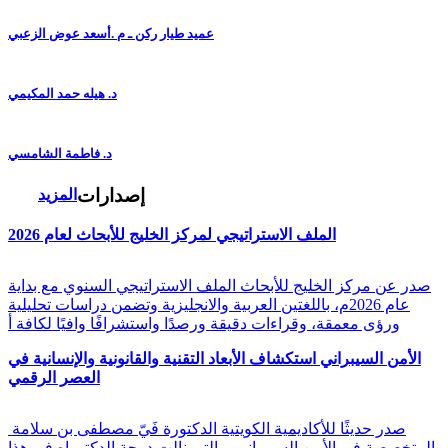
عميد طيار ركن ـ م .أسعد عوض الزعبي
د. هيله حمد المكيمي
د. فاطمة الشامسي
إصدارات
المزيد
الملف الاستراتيجي لمركز الخليج للأبحاث لعام 2026
صدر عن مركز الخليج للأبحاث الملف الاستراتيجي السنوي مع بداية
عام 2026م، باللغتين العربية والانجليزية وتضمن دراسات تحليلية
ورؤى معمقة، وقراءات دقيقة ورصدًا واستشرافًا وافيًا لكافة أ
الأمن السيبراني استكشاف الأبعاد التقنية والقانونية والإنسانية في
العصر الرقمي
صدر حديثًا للأكاديمية الكويتية الدكتورة فَيّ مصطفى بن سلامة
المتخصصة في الأمن السيبراني، والتي نالت درجة الدكتوراه في هذا