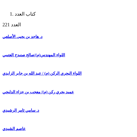
كتاب العدد
العدد 221
د. هاجد بن يحيى الأصلعي
اللواء المهندس(م)/صالح صنيدح العتيبي
اللواء البحري الركن (م) / عبد الله بن جابر الزايدي
عميد بحري ركن (م)/ معجب بن جزاء الدلبحي
د. سامي ثامر الرشيدي
عاصم الشيدي