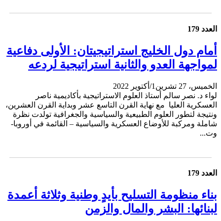
العدد 179
أمام دول الخليج استراتيجيتان: الأولى دفاعية
لمواجهة العدو والثانية استراتيجية لردعه
الخميس، 27 تشرين1/أكتوير 2022
لواء د. نصر سالم أستاذ العلوم الاستراتيجية بأكاديمية ناصر
العسكرية العليا مع نهاية القرن التاسع عشر وبداية القرن العشرين،
ونتيجة لتطور العلوم الطبيعية والسياسية والجغرافية تولدت نظرة
شاملة ومركبة للأوضاع العسكرية والسياسية – القائمة في أوروبا-
وت...
العدد 179
بناء منظومة التسليح بأيدٍ وطنية وثلاثة أعمدة
لبنائها: البشر والمال والزمن