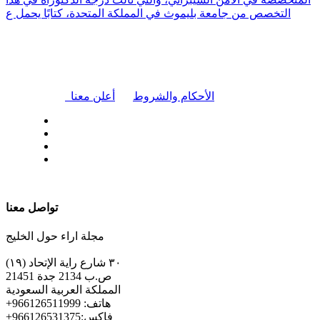
التخصص من جامعة بليموث في المملكة المتحدة، كتابًا يحمل ع
|
الأحكام والشروط
أعلن معنا
| تابعنا على
تواصل معنا
مجلة اراء حول الخليج
٣٠ شارع راية الإتحاد (١٩)
ص.ب 2134 جدة 21451
المملكة العربية السعودية
+هاتف: 966126511999
+فاكس:966126531375