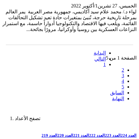
الخميس، 27 تشرين1/أكتوير 2022
لواء د./ محمد علام سيد أكاديمي، جمهورية مصر العربية يمر العالم
بمرحلة تاريخية حرجة، تُنبئ بمتغيرات حادة تعيد تشكيل التحالفات
القائمة، ويلعب فيها الاقتصاد والتكنولوجيا أدواراً حاسمة، مع استمرار
النزاعات العسكرية بين روسيا وأوكرانيا، مرورًا بجائحة...
البداية
الصفحة 1 من 5
التالي
1
2
3
4
5
السابق
النهاية
تصفح الأعداد
العدد 224
العدد 223
العدد 222
العدد 221
العدد 220
العدد 219