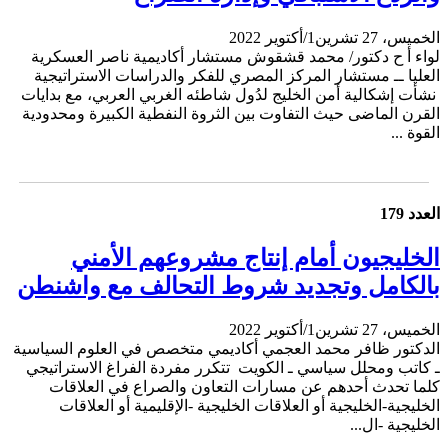
الخميس، 27 تشرين1/أكتوير 2022
لواء أ ح دكتور/ محمد قشقوش مستشار أكاديمية ناصر العسكرية
العليا ــ مستشار المركز المصري للفكر والدراسات الاستراتيجية
نشأت إشكالية أمن الخليج لدُول شاطئه الغربي العربي، مع بدايات
القرن الماضى حيث التفاوت بين الثروة النفطية الكبيرة ومحدودية
القوة ...
العدد 179
الخليجيون أمام إنتاج مشروعهم الأمني
بالكامل وتجديد شروط التحالف مع واشنطن
الخميس، 27 تشرين1/أكتوير 2022
الدكتور ظافر محمد العجمي أكاديمي متخصص في العلوم السياسية
ـ كاتب ومحلل سياسي ـ الكويت تتكرر مفردة الفراغ الاستراتيجي
كلما تحدث أحدهم عن مسارات التعاون والصراع في العلاقات
الخليجية-الخليجية أو العلاقات الخليجية -الإقليمية أو العلاقات
الخليجية -ال...