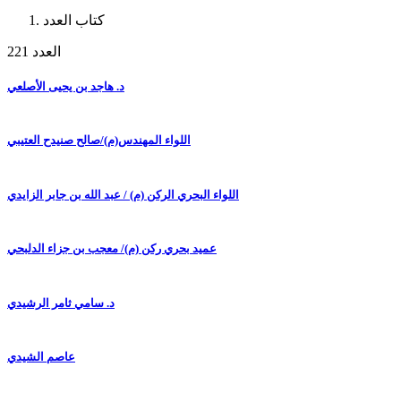
كتاب العدد
العدد 221
د. هاجد بن يحيى الأصلعي
اللواء المهندس(م)/صالح صنيدح العتيبي
اللواء البحري الركن (م) / عبد الله بن جابر الزايدي
عميد بحري ركن (م)/ معجب بن جزاء الدلبحي
د. سامي ثامر الرشيدي
عاصم الشيدي