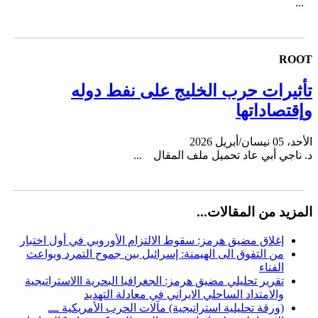
...
ROOT
تأثيرات حرب الخليج على نفط دوله
وإقتصاداتها
الأحد، 05 نيسان/أبريل 2026
د. ناجي أبي عاد تحميل ملف المقال ...
المزيد من المقالات...
إغلاق مضيق هرمز: سقوط الالتزام الأوروبي في أول اختبار
من التفوق الى الهيمنة: إسرائيل بين جموح التمرد وبواعث
الفناء
تقرير تحليلي مضيق هرمز: الجغرافيا البحرية االاستراتيجية
والامتداد الساحلي الايراني في معادلة التهديد
(ورقة تحليلية استراتيجية) مآلات الحرب الأمريكية ـــ