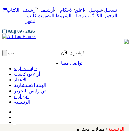
/
/
/
/
/
تسجيل
تسجيل
أعلن
الاحكام
أرشيف
أرشيف
الكتاب
الدخول
الكُــتَّـاب
معنا
والشروط
التصويت
كاتب
الشهر
Aug 09 / 2026
إشترك الآن!
تواصل معنا
دراسات آراء
آراء بودكاست
الأعداد
الهيئة الاستشارية
عن رئيس التحرير
عن آراء
الرئيسية
الرئيسية
/ مقالات مختاره