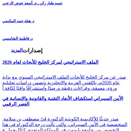
عميد طيار ركن ـ م .أسعد عوض الزعبي
د. هيله حمد المكيمي
د. فاطمة الشامسي
إصدارات
المزيد
الملف الاستراتيجي لمركز الخليج للأبحاث لعام 2026
صدر عن مركز الخليج للأبحاث الملف الاستراتيجي السنوي مع بداية
عام 2026م، باللغتين العربية والانجليزية وتضمن دراسات تحليلية
ورؤى معمقة، وقراءات دقيقة ورصدًا واستشرافًا وافيًا لكافة أ
الأمن السيبراني استكشاف الأبعاد التقنية والقانونية والإنسانية في
العصر الرقمي
صدر حديثًا للأكاديمية الكويتية الدكتورة فَيّ مصطفى بن سلامة
المتخصصة في الأمن السيبراني، والتي نالت درجة الدكتوراه في هذا
التخصص من جامعة بليموث في المملكة المتحدة، كتابًا يحمل ع