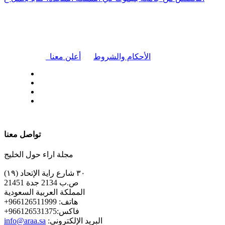
|
الأحكام والشروط
أعلن معنا
| تابعنا على
تواصل معنا
مجلة اراء حول الخليج
٣٠ شارع راية الإتحاد (١٩)
ص.ب 2134 جدة 21451
المملكة العربية السعودية
+هاتف: 966126511999
+فاكس:966126531375
:البريد الإلكتروني
info@araa.sa