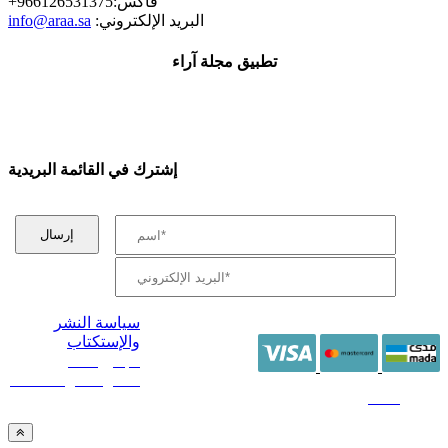
+فاكس:966126531375
:البريد الإلكتروني
info@araa.sa
تطبيق مجلة آراء
إشترك في القائمة البريدية
سياسة النشر
والإستكتاب
/ جميع الحقوق
محفوظة آراء 2014 -
2026