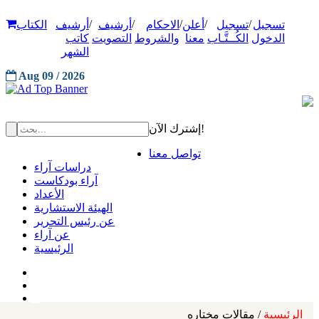
/
/
/
/
/
تسجيل
تسجيل
أعلن
الاحكام
أرشيف
أرشيف
الكتاب
الدخول
الكُــتَّـاب
معنا
والشروط
التصويت
كاتب
الشهر
Aug 09 / 2026
إشترك الآن!
تواصل معنا
دراسات آراء
آراء بودكاست
الأعداد
الهيئة الاستشارية
عن رئيس التحرير
عن آراء
الرئيسية
الرئيسية
/ مقالات مختاره