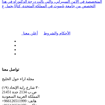
المتخصصة في الأمن السيبراني، والتي نالت درجة الدكتوراه في هذا
التخصص من جامعة بليموث في المملكة المتحدة، كتابًا يحمل ع
|
الأحكام والشروط
أعلن معنا
| تابعنا على
تواصل معنا
مجلة اراء حول الخليج
٣٠ شارع راية الإتحاد (١٩)
ص.ب 2134 جدة 21451
المملكة العربية السعودية
+هاتف: 966126511999