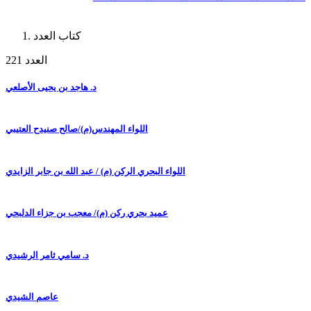
كتاب العدد
العدد 221
د. هاجد بن يحيى الأصلعي
اللواء المهندس(م)/صالح صنيدح العتيبي
اللواء البحري الركن (م) / عبد الله بن جابر الزايدي
عميد بحري ركن (م)/ معجب بن جزاء الدلبحي
د. سامي ثامر الرشيدي
عاصم الشيدي