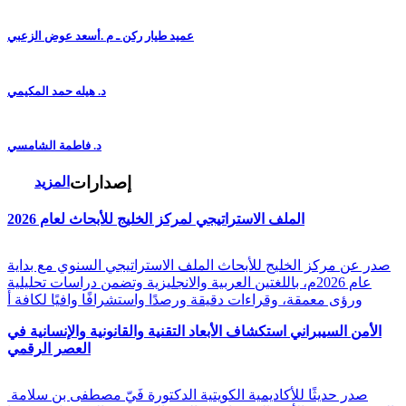
عميد طيار ركن ـ م .أسعد عوض الزعبي
د. هيله حمد المكيمي
د. فاطمة الشامسي
إصدارات
المزيد
الملف الاستراتيجي لمركز الخليج للأبحاث لعام 2026
صدر عن مركز الخليج للأبحاث الملف الاستراتيجي السنوي مع بداية
عام 2026م، باللغتين العربية والانجليزية وتضمن دراسات تحليلية
ورؤى معمقة، وقراءات دقيقة ورصدًا واستشرافًا وافيًا لكافة أ
الأمن السيبراني استكشاف الأبعاد التقنية والقانونية والإنسانية في
العصر الرقمي
صدر حديثًا للأكاديمية الكويتية الدكتورة فَيّ مصطفى بن سلامة