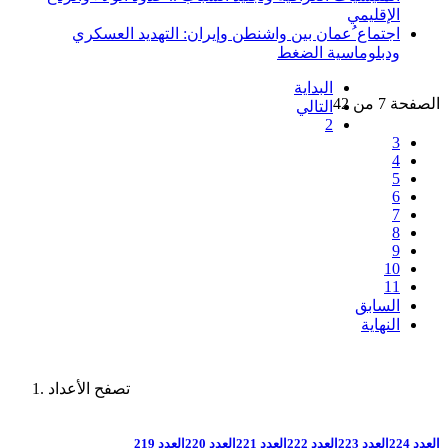
الإقليمي
اجتماع ُعمان بين واشنطن وإيران: التهديد العسكري
ودبلوماسية الضغط
البداية
الصفحة 7 من 42
التالي
2
3
4
5
6
7
8
9
10
11
السابق
النهاية
تصفح الأعداد
العدد 224
العدد 223
العدد 222
العدد 221
العدد 220
العدد 219