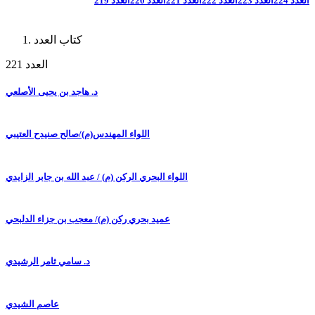
العدد 224
العدد 223
العدد 222
العدد 221
العدد 220
العدد 219
كتاب العدد
العدد 221
د. هاجد بن يحيى الأصلعي
اللواء المهندس(م)/صالح صنيدح العتيبي
اللواء البحري الركن (م) / عبد الله بن جابر الزايدي
عميد بحري ركن (م)/ معجب بن جزاء الدلبحي
د. سامي ثامر الرشيدي
عاصم الشيدي