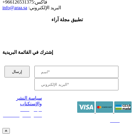
+فاكس:966126531375
:البريد الإلكتروني
info@araa.sa
تطبيق مجلة آراء
إشترك في القائمة البريدية
سياسة النشر
والإستكتاب
/ جميع الحقوق
محفوظة آراء 2014 -
2026