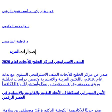
عميد طيار ركن ـ م .أسعد عوض الزعبي
د. هيله حمد المكيمي
د. فاطمة الشامسي
إصدارات
المزيد
الملف الاستراتيجي لمركز الخليج للأبحاث لعام 2026
صدر عن مركز الخليج للأبحاث الملف الاستراتيجي السنوي مع بداية
عام 2026م، باللغتين العربية والانجليزية وتضمن دراسات تحليلية
ورؤى معمقة، وقراءات دقيقة ورصدًا واستشرافًا وافيًا لكافة أ
الأمن السيبراني استكشاف الأبعاد التقنية والقانونية والإنسانية في
العصر الرقمي
صدر حديثًا للأكاديمية الكويتية الدكتورة فَيّ مصطفى بن سلامة