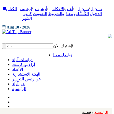
/
/
/
/
/
تسجيل
تسجيل
أعلن
الاحكام
أرشيف
أرشيف
الكتاب
الدخول
الكُــتَّـاب
معنا
والشروط
التصويت
كاتب
الشهر
Aug 10 / 2026
إشترك الآن!
تواصل معنا
دراسات آراء
آراء بودكاست
الأعداد
الهيئة الاستشارية
عن رئيس التحرير
عن آراء
الرئيسية
الرئيسية
/ قضية