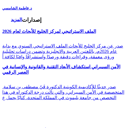
د. فاطمة الشامسي
إصدارات
المزيد
الملف الاستراتيجي لمركز الخليج للأبحاث لعام 2026
صدر عن مركز الخليج للأبحاث الملف الاستراتيجي السنوي مع بداية
عام 2026م، باللغتين العربية والانجليزية وتضمن دراسات تحليلية
ورؤى معمقة، وقراءات دقيقة ورصدًا واستشرافًا وافيًا لكافة أ
الأمن السيبراني استكشاف الأبعاد التقنية والقانونية والإنسانية في
العصر الرقمي
صدر حديثًا للأكاديمية الكويتية الدكتورة فَيّ مصطفى بن سلامة
المتخصصة في الأمن السيبراني، والتي نالت درجة الدكتوراه في هذا
التخصص من جامعة بليموث في المملكة المتحدة، كتابًا يحمل ع