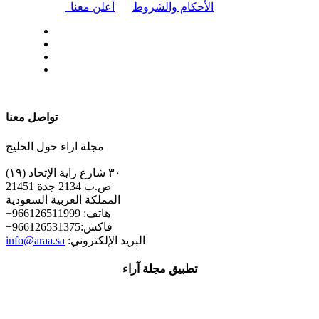
|
الأحكام والشروط
أعلن معنا
| تابعنا على
تواصل معنا
مجلة اراء حول الخليج
٣٠ شارع راية الإتحاد (١٩)
ص.ب 2134 جدة 21451
المملكة العربية السعودية
+هاتف: 966126511999
+فاكس:966126531375
:البريد الإلكتروني
info@araa.sa
تطبيق مجلة آراء