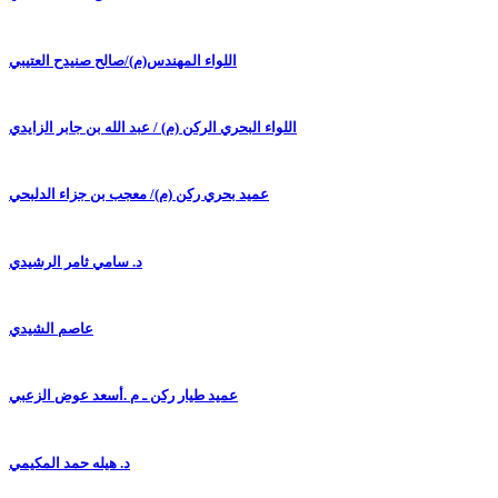
اللواء المهندس(م)/صالح صنيدح العتيبي
اللواء البحري الركن (م) / عبد الله بن جابر الزايدي
عميد بحري ركن (م)/ معجب بن جزاء الدلبحي
د. سامي ثامر الرشيدي
عاصم الشيدي
عميد طيار ركن ـ م .أسعد عوض الزعبي
د. هيله حمد المكيمي