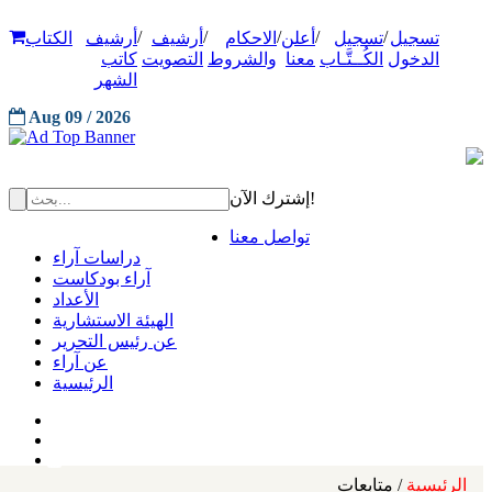
/
/
/
/
/
تسجيل
تسجيل
أعلن
الاحكام
أرشيف
أرشيف
الكتاب
الدخول
الكُــتَّـاب
معنا
والشروط
التصويت
كاتب
الشهر
Aug 09 / 2026
إشترك الآن!
تواصل معنا
دراسات آراء
آراء بودكاست
الأعداد
الهيئة الاستشارية
عن رئيس التحرير
عن آراء
الرئيسية
الرئيسية
/ متابعات