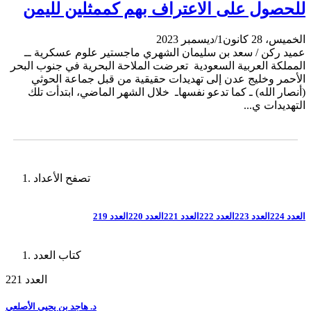
للحصول على الاعتراف بهم كممثلين لليمن
الخميس، 28 كانون1/ديسمبر 2023
عميد ركن / سعد بن سليمان الشهري ماجستير علوم عسكرية ــ
المملكة العربية السعودية تعرضت الملاحة البحرية في جنوب البحر
الأحمر وخليج عدن إلى تهديدات حقيقية من قبل جماعة الحوثي
(أنصار الله) ـ كما تدعو نفسهاـ خلال الشهر الماضي، ابتدأت تلك
التهديدات ي...
تصفح الأعداد
العدد 224
العدد 223
العدد 222
العدد 221
العدد 220
العدد 219
كتاب العدد
العدد 221
د. هاجد بن يحيى الأصلعي