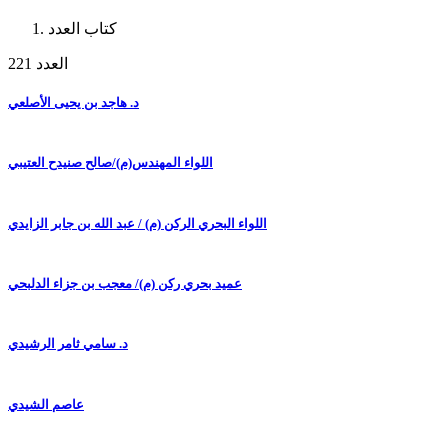
كتاب العدد
العدد 221
د. هاجد بن يحيى الأصلعي
اللواء المهندس(م)/صالح صنيدح العتيبي
اللواء البحري الركن (م) / عبد الله بن جابر الزايدي
عميد بحري ركن (م)/ معجب بن جزاء الدلبحي
د. سامي ثامر الرشيدي
عاصم الشيدي