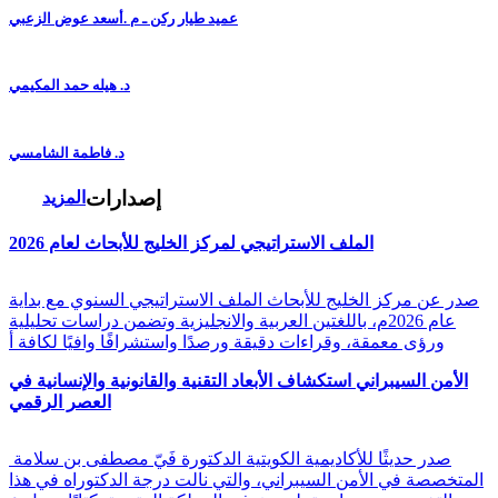
عميد طيار ركن ـ م .أسعد عوض الزعبي
د. هيله حمد المكيمي
د. فاطمة الشامسي
إصدارات
المزيد
الملف الاستراتيجي لمركز الخليج للأبحاث لعام 2026
صدر عن مركز الخليج للأبحاث الملف الاستراتيجي السنوي مع بداية
عام 2026م، باللغتين العربية والانجليزية وتضمن دراسات تحليلية
ورؤى معمقة، وقراءات دقيقة ورصدًا واستشرافًا وافيًا لكافة أ
الأمن السيبراني استكشاف الأبعاد التقنية والقانونية والإنسانية في
العصر الرقمي
صدر حديثًا للأكاديمية الكويتية الدكتورة فَيّ مصطفى بن سلامة
المتخصصة في الأمن السيبراني، والتي نالت درجة الدكتوراه في هذا