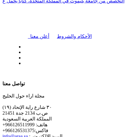
التخصص من جامعة بليموث في المملكة المتحدة، كتابًا يحمل ع
|
الأحكام والشروط
أعلن معنا
| تابعنا على
تواصل معنا
مجلة اراء حول الخليج
٣٠ شارع راية الإتحاد (١٩)
ص.ب 2134 جدة 21451
المملكة العربية السعودية
+هاتف: 966126511999
+فاكس:966126531375
:البريد الإلكتروني
info@araa.sa