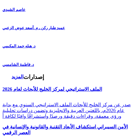
عاصم الشيدي
عميد طيار ركن ـ م .أسعد عوض الزعبي
د. هيله حمد المكيمي
د. فاطمة الشامسي
إصدارات
المزيد
الملف الاستراتيجي لمركز الخليج للأبحاث لعام 2026
صدر عن مركز الخليج للأبحاث الملف الاستراتيجي السنوي مع بداية
عام 2026م، باللغتين العربية والانجليزية وتضمن دراسات تحليلية
ورؤى معمقة، وقراءات دقيقة ورصدًا واستشرافًا وافيًا لكافة أ
الأمن السيبراني استكشاف الأبعاد التقنية والقانونية والإنسانية في
العصر الرقمي