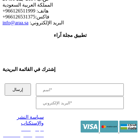
المملكة العربية السعودية
+هاتف: 966126511999
+فاكس:966126531375
:البريد الإلكتروني
info@araa.sa
تطبيق مجلة آراء
إشترك في القائمة البريدية
سياسة النشر
والإستكتاب
/ جميع الحقوق
محفوظة آراء 2014 -