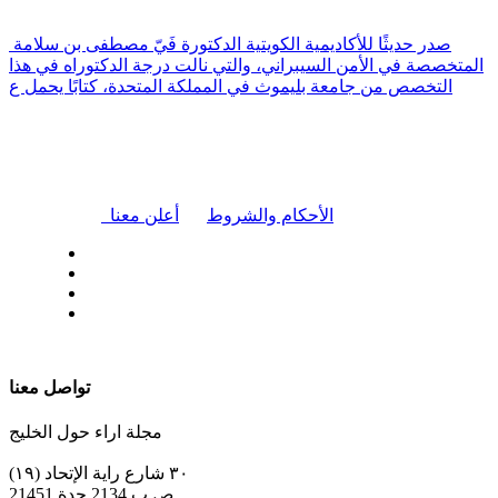
صدر حديثًا للأكاديمية الكويتية الدكتورة فَيّ مصطفى بن سلامة
المتخصصة في الأمن السيبراني، والتي نالت درجة الدكتوراه في هذا
التخصص من جامعة بليموث في المملكة المتحدة، كتابًا يحمل ع
|
الأحكام والشروط
أعلن معنا
| تابعنا على
تواصل معنا
مجلة اراء حول الخليج
٣٠ شارع راية الإتحاد (١٩)
ص.ب 2134 جدة 21451