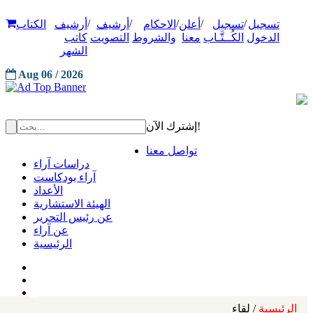
/
/
/
/
/
تسجيل
تسجيل
أعلن
الاحكام
أرشيف
أرشيف
الكتاب
الدخول
الكُــتَّـاب
معنا
والشروط
التصويت
كاتب
الشهر
Aug 06 / 2026
إشترك الآن!
تواصل معنا
دراسات آراء
آراء بودكاست
الأعداد
الهيئة الاستشارية
عن رئيس التحرير
عن آراء
الرئيسية
الرئيسية
/ لقاء