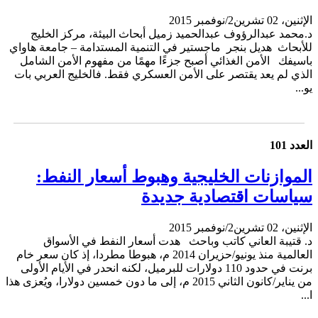
الإثنين، 02 تشرين2/نوفمبر 2015
د.محمد عبدالرؤوف عبدالحميد زميل أبحاث البيئة، مركز الخليج
للأبحاث هديل بنجر ماجستير في التنمية المستدامة – جامعة هاواي
باسيفك الأمن الغذائي أصبح جزءًا مهمًا من مفهوم الأمن الشامل
الذي لم يعد يقتصر على الأمن العسكري فقط. فالخليج العربي بات
يو...
العدد 101
الموازنات الخليجية وهبوط أسعار النفط:
سياسات اقتصادية جديدة
الإثنين، 02 تشرين2/نوفمبر 2015
د. قتيبة العاني كاتب وباحث هدت أسعار النفط في الأسواق
العالمية منذ يونيو/حزيران 2014 م، هبوطا مطردا، إذ كان سعر خام
برنت في حدود 110 دولارات للبرميل، لكنه انحدر في الأيام الأولى
من يناير/كانون الثاني 2015 م، إلى ما دون خمسين دولارا، ويُعزى هذا
ا...