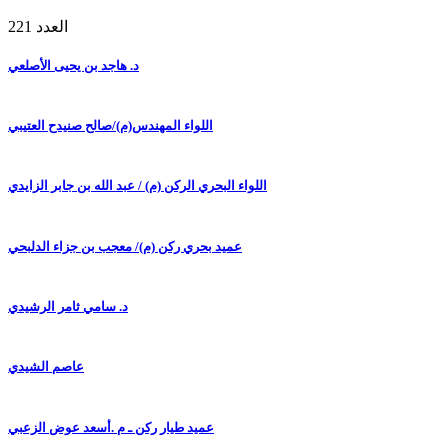
العدد 221
د. هاجد بن يحيى الأصلعي
اللواء المهندس(م)/صالح صنيدح العتيبي
اللواء البحري الركن (م) / عبد الله بن جابر الزايدي
عميد بحري ركن (م)/ معجب بن جزاء الدلبحي
د. سامي ثامر الرشيدي
عاصم الشيدي
عميد طيار ركن ـ م .أسعد عوض الزعبي