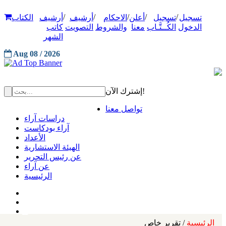
/
/
/
/
/
تسجيل
تسجيل
أعلن
الاحكام
أرشيف
أرشيف
الكتاب
الدخول
الكُــتَّـاب
معنا
والشروط
التصويت
كاتب
الشهر
Aug 08 / 2026
إشترك الآن!
تواصل معنا
دراسات آراء
آراء بودكاست
الأعداد
الهيئة الاستشارية
عن رئيس التحرير
عن آراء
الرئيسية
الرئيسية
/ تقرير خاص