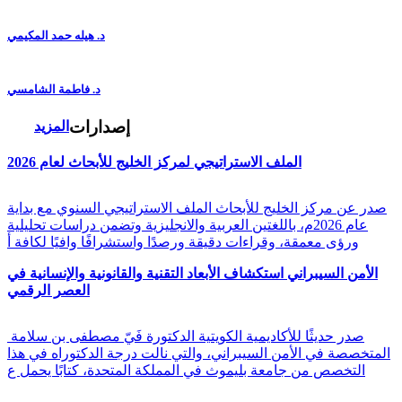
د. هيله حمد المكيمي
د. فاطمة الشامسي
إصدارات
المزيد
الملف الاستراتيجي لمركز الخليج للأبحاث لعام 2026
صدر عن مركز الخليج للأبحاث الملف الاستراتيجي السنوي مع بداية
عام 2026م، باللغتين العربية والانجليزية وتضمن دراسات تحليلية
ورؤى معمقة، وقراءات دقيقة ورصدًا واستشرافًا وافيًا لكافة أ
الأمن السيبراني استكشاف الأبعاد التقنية والقانونية والإنسانية في
العصر الرقمي
صدر حديثًا للأكاديمية الكويتية الدكتورة فَيّ مصطفى بن سلامة
المتخصصة في الأمن السيبراني، والتي نالت درجة الدكتوراه في هذا
التخصص من جامعة بليموث في المملكة المتحدة، كتابًا يحمل ع