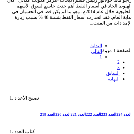
راجو مانداجولاثور رئيس قسم الأبحاث -مركز الكويت المالي كان
الهبوط الحاد في أسعار النفط أهم حدث حاسم لسوق الأسهم
الخليجية خلال عام 2014م، وهو ما لم يكن قطّ في الحسبان في
بداية العام. فقد انحدرت أسعار النفط بنسبة 48 % بسبب زيارة
الإمدادات من المنت...
البداية
الصفحة 1 من 3
التالي
1
2
3
السابق
النهاية
تصفح الأعداد
العدد 224
العدد 223
العدد 222
العدد 221
العدد 220
العدد 219
كتاب العدد