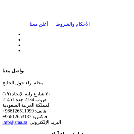
|
الأحكام والشروط
أعلن معنا
| تابعنا على
تواصل معنا
مجلة اراء حول الخليج
٣٠ شارع راية الإتحاد (١٩)
ص.ب 2134 جدة 21451
المملكة العربية السعودية
+هاتف: 966126511999
+فاكس:966126531375
:البريد الإلكتروني
info@araa.sa