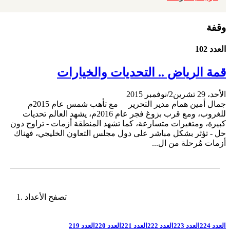
وقفة
العدد 102
قمة الرياض .. التحديات والخيارات
الأحد، 29 تشرين2/نوفمبر 2015
جمال أمين همام مدير التحرير مع تأهب شمس عام 2015م
للغروب، ومع قرب بزوغ فجر عام 2016م، يشهد العالم تحديات
كبيرة، ومتغيرات متسارعة، كما تشهد المنطقة أزمات - تراوح دون
حل - تؤثر بشكل مباشر على دول مجلس التعاون الخليجي، فهناك
أزمات مُرحلة من ال...
تصفح الأعداد
العدد 224
العدد 223
العدد 222
العدد 221
العدد 220
العدد 219