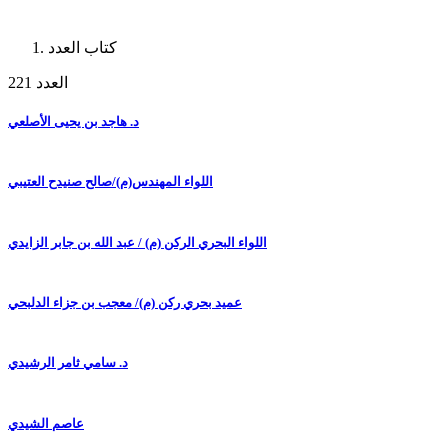
كتاب العدد
العدد 221
د. هاجد بن يحيى الأصلعي
اللواء المهندس(م)/صالح صنيدح العتيبي
اللواء البحري الركن (م) / عبد الله بن جابر الزايدي
عميد بحري ركن (م)/ معجب بن جزاء الدلبحي
د. سامي ثامر الرشيدي
عاصم الشيدي