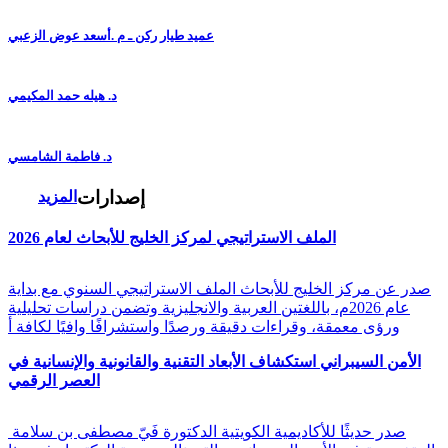
عميد طيار ركن ـ م .أسعد عوض الزعبي
د. هيله حمد المكيمي
د. فاطمة الشامسي
إصدارات
المزيد
الملف الاستراتيجي لمركز الخليج للأبحاث لعام 2026
صدر عن مركز الخليج للأبحاث الملف الاستراتيجي السنوي مع بداية
عام 2026م، باللغتين العربية والانجليزية وتضمن دراسات تحليلية
ورؤى معمقة، وقراءات دقيقة ورصدًا واستشرافًا وافيًا لكافة أ
الأمن السيبراني استكشاف الأبعاد التقنية والقانونية والإنسانية في
العصر الرقمي
صدر حديثًا للأكاديمية الكويتية الدكتورة فَيّ مصطفى بن سلامة