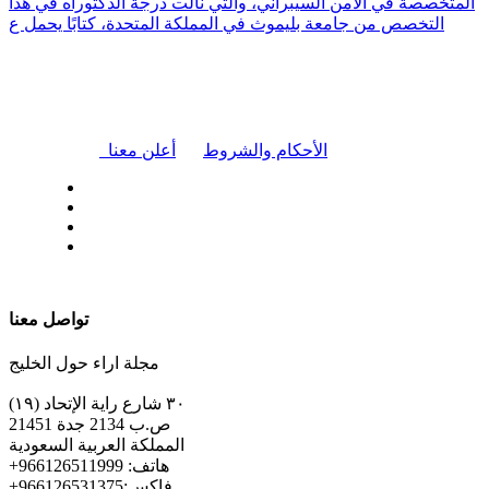
المتخصصة في الأمن السيبراني، والتي نالت درجة الدكتوراه في هذا
التخصص من جامعة بليموث في المملكة المتحدة، كتابًا يحمل ع
|
الأحكام والشروط
أعلن معنا
| تابعنا على
تواصل معنا
مجلة اراء حول الخليج
٣٠ شارع راية الإتحاد (١٩)
ص.ب 2134 جدة 21451
المملكة العربية السعودية
+هاتف: 966126511999
+فاكس:966126531375