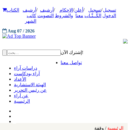
/
/
/
/
/
تسجيل
تسجيل
أعلن
الاحكام
أرشيف
أرشيف
الكتاب
الدخول
الكُــتَّـاب
معنا
والشروط
التصويت
كاتب
الشهر
Aug 07 / 2026
إشترك الآن!
تواصل معنا
دراسات آراء
آراء بودكاست
الأعداد
الهيئة الاستشارية
عن رئيس التحرير
عن آراء
الرئيسية
الرئيسية
/ وقفة