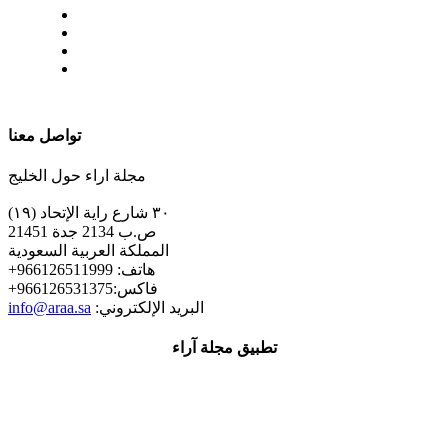
| تابعنا على
تواصل معنا
مجلة اراء حول الخليج
٣٠ شارع راية الإتحاد (١٩)
ص.ب 2134 جدة 21451
المملكة العربية السعودية
+هاتف: 966126511999
+فاكس:966126531375
:البريد الإلكتروني
info@araa.sa
تطبيق مجلة آراء