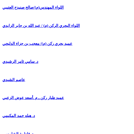
اللواء المهندس(م)/صالح صنيدح العتيبي
اللواء البحري الركن (م) / عبد الله بن جابر الزايدي
عميد بحري ركن (م)/ معجب بن جزاء الدلبحي
د. سامي ثامر الرشيدي
عاصم الشيدي
عميد طيار ركن ـ م .أسعد عوض الزعبي
د. هيله حمد المكيمي
د. فاطمة الشامسي