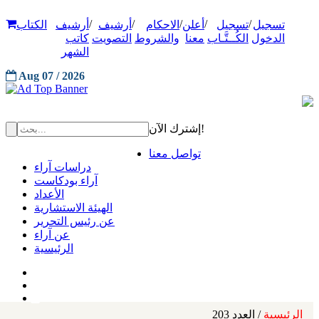
/
/
/
/
/
تسجيل
تسجيل
أعلن
الاحكام
أرشيف
أرشيف
الكتاب
الدخول
الكُــتَّـاب
معنا
والشروط
التصويت
كاتب
الشهر
Aug 07 / 2026
إشترك الآن!
تواصل معنا
دراسات آراء
آراء بودكاست
الأعداد
الهيئة الاستشارية
عن رئيس التحرير
عن آراء
الرئيسية
الرئيسية
/ العدد 203