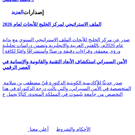
إصدارات
المزيد
الملف الاستراتيجي لمركز الخليج للأبحاث لعام 2026
صدر عن مركز الخليج للأبحاث الملف الاستراتيجي السنوي مع بداية
عام 2026م، باللغتين العربية والانجليزية وتضمن دراسات تحليلية
ورؤى معمقة، وقراءات دقيقة ورصدًا واستشرافًا وافيًا لكافة أ
الأمن السيبراني استكشاف الأبعاد التقنية والقانونية والإنسانية في
العصر الرقمي
صدر حديثًا للأكاديمية الكويتية الدكتورة فَيّ مصطفى بن سلامة
المتخصصة في الأمن السيبراني، والتي نالت درجة الدكتوراه في هذا
التخصص من جامعة بليموث في المملكة المتحدة، كتابًا يحمل ع
|
الأحكام والشروط
أعلن معنا