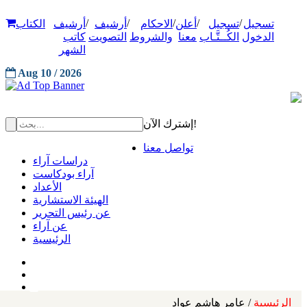
/
/
/
/
/
تسجيل
تسجيل
أعلن
الاحكام
أرشيف
أرشيف
الكتاب
الدخول
الكُــتَّـاب
معنا
والشروط
التصويت
كاتب
الشهر
Aug 10 / 2026
إشترك الآن!
تواصل معنا
دراسات آراء
آراء بودكاست
الأعداد
الهيئة الاستشارية
عن رئيس التحرير
عن آراء
الرئيسية
الرئيسية
/ عامر هاشم عواد