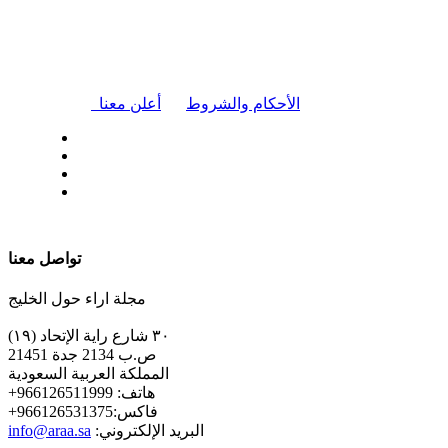
|
الأحكام والشروط
أعلن معنا
| تابعنا على
تواصل معنا
مجلة اراء حول الخليج
٣٠ شارع راية الإتحاد (١٩)
ص.ب 2134 جدة 21451
المملكة العربية السعودية
+هاتف: 966126511999
+فاكس:966126531375
:البريد الإلكتروني
info@araa.sa