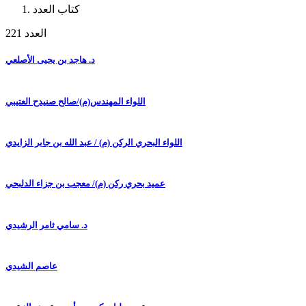
كتاب العدد
العدد 221
د. هاجد بن يحيى الأصلعي
اللواء المهندس(م)/صالح صنيدح العتيبي
اللواء البحري الركن (م) / عبد الله بن جابر الزايدي
عميد بحري ركن (م)/ معجب بن جزاء الدلبحي
د. سامي ثامر الرشيدي
عاصم الشيدي