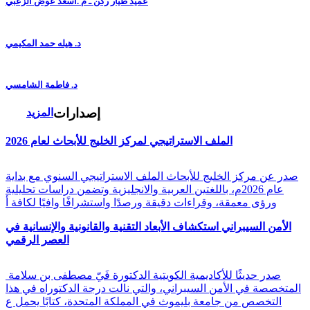
عميد طيار ركن ـ م .أسعد عوض الزعبي
د. هيله حمد المكيمي
د. فاطمة الشامسي
إصدارات
المزيد
الملف الاستراتيجي لمركز الخليج للأبحاث لعام 2026
صدر عن مركز الخليج للأبحاث الملف الاستراتيجي السنوي مع بداية
عام 2026م، باللغتين العربية والانجليزية وتضمن دراسات تحليلية
ورؤى معمقة، وقراءات دقيقة ورصدًا واستشرافًا وافيًا لكافة أ
الأمن السيبراني استكشاف الأبعاد التقنية والقانونية والإنسانية في
العصر الرقمي
صدر حديثًا للأكاديمية الكويتية الدكتورة فَيّ مصطفى بن سلامة
المتخصصة في الأمن السيبراني، والتي نالت درجة الدكتوراه في هذا
التخصص من جامعة بليموث في المملكة المتحدة، كتابًا يحمل ع