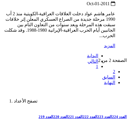
2011-Oct-01
عامر هاشم عواد دخلت العلاقات العراقية-الكويتية منذ 2 آب
1990 مرحلة جديدة من الصراع العسكري المعلن إثر خلافات
سبقت هذه المرحلة وبعد سنوات من التعاون التام بين
الجانبين أيام الحرب العراقية-الإيرانية 1980-1988. وقد شكلت
الحرب...
المزيد
البداية
الصفحة 2 من 2
التالي
1
2
السابق
النهاية
تصفح الأعداد
العدد 224
العدد 223
العدد 222
العدد 221
العدد 220
العدد 219