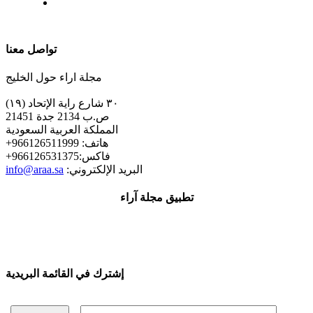
| تابعنا على
تواصل معنا
مجلة اراء حول الخليج
٣٠ شارع راية الإتحاد (١٩)
ص.ب 2134 جدة 21451
المملكة العربية السعودية
+هاتف: 966126511999
+فاكس:966126531375
:البريد الإلكتروني
info@araa.sa
تطبيق مجلة آراء
إشترك في القائمة البريدية