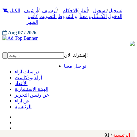
/
/
/
/
/
تسجيل
تسجيل
أعلن
الاحكام
أرشيف
أرشيف
الكتاب
الدخول
الكُــتَّـاب
معنا
والشروط
التصويت
كاتب
الشهر
Aug 07 / 2026
إشترك الآن!
تواصل معنا
دراسات آراء
آراء بودكاست
الأعداد
الهيئة الاستشارية
عن رئيس التحرير
عن آراء
الرئيسية
الرئيسية
/ 91