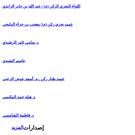
اللواء البحري الركن (م) / عبد الله بن جابر الزايدي
عميد بحري ركن (م)/ معجب بن جزاء الدلبحي
د. سامي ثامر الرشيدي
عاصم الشيدي
عميد طيار ركن ـ م .أسعد عوض الزعبي
د. هيله حمد المكيمي
د. فاطمة الشامسي
إصدارات
المزيد