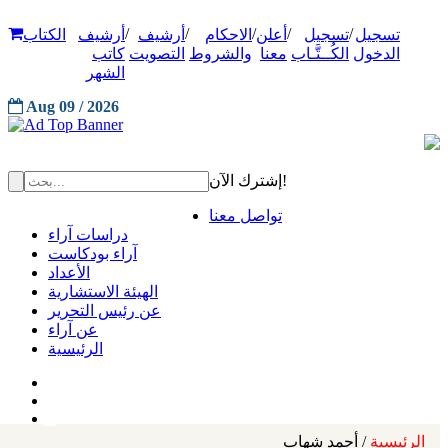
/
/
/
/
/
تسجيل
تسجيل
أعلن
الاحكام
أرشيف
أرشيف
الكتاب
الدخول
الكُــتَّـاب
معنا
والشروط
التصويت
كاتب
الشهر
Aug 09 / 2026
إشترك الآن!
تواصل معنا
دراسات آراء
آراء بودكاست
الأعداد
الهيئة الاستشارية
عن رئيس التحرير
عن آراء
الرئيسية
الرئيسية
/ أحمد شهاب