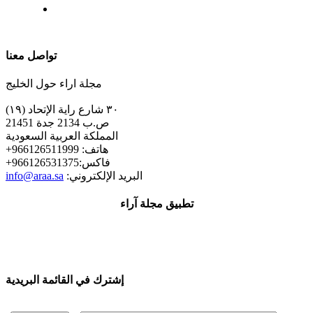
| تابعنا على
تواصل معنا
مجلة اراء حول الخليج
٣٠ شارع راية الإتحاد (١٩)
ص.ب 2134 جدة 21451
المملكة العربية السعودية
+هاتف: 966126511999
+فاكس:966126531375
:البريد الإلكتروني
info@araa.sa
تطبيق مجلة آراء
إشترك في القائمة البريدية