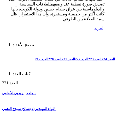
تصديق صورة نمطية عند وصفهمللعلاقات السياسية
والدبلوماسية بين عراق صدام حسين ودولة الكويت، بأنها
كانت أكثر من حميمية ومستقرة، وأن هذا الاستقرار، ظل
سمة العلاقة بين الطرفي...
المزيد
تصفح الأعداد
العدد 224
العدد 223
العدد 222
العدد 221
العدد 220
العدد 219
كتاب العدد
العدد 221
د. هاجد بن يحيى الأصلعي
اللواء المهندس(م)/صالح صنيدح العتيبي