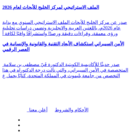
الملف الاستراتيجي لمركز الخليج للأبحاث لعام 2026
صدر عن مركز الخليج للأبحاث الملف الاستراتيجي السنوي مع بداية
عام 2026م، باللغتين العربية والانجليزية وتضمن دراسات تحليلية
ورؤى معمقة، وقراءات دقيقة ورصدًا واستشرافًا وافيًا لكافة أ
الأمن السيبراني استكشاف الأبعاد التقنية والقانونية والإنسانية في
العصر الرقمي
صدر حديثًا للأكاديمية الكويتية الدكتورة فَيّ مصطفى بن سلامة
المتخصصة في الأمن السيبراني، والتي نالت درجة الدكتوراه في هذا
التخصص من جامعة بليموث في المملكة المتحدة، كتابًا يحمل ع
|
الأحكام والشروط
أعلن معنا