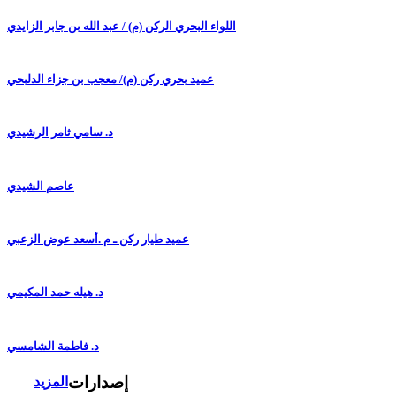
اللواء البحري الركن (م) / عبد الله بن جابر الزايدي
عميد بحري ركن (م)/ معجب بن جزاء الدلبحي
د. سامي ثامر الرشيدي
عاصم الشيدي
عميد طيار ركن ـ م .أسعد عوض الزعبي
د. هيله حمد المكيمي
د. فاطمة الشامسي
إصدارات
المزيد