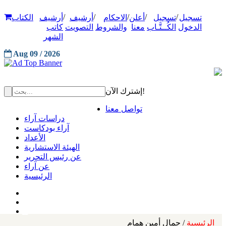
/
/
/
/
/
تسجيل
تسجيل
أعلن
الاحكام
أرشيف
أرشيف
الكتاب
الدخول
الكُــتَّـاب
معنا
والشروط
التصويت
كاتب
الشهر
Aug 09 / 2026
إشترك الآن!
تواصل معنا
دراسات آراء
آراء بودكاست
الأعداد
الهيئة الاستشارية
عن رئيس التحرير
عن آراء
الرئيسية
الرئيسية
/ جمال أمين همام