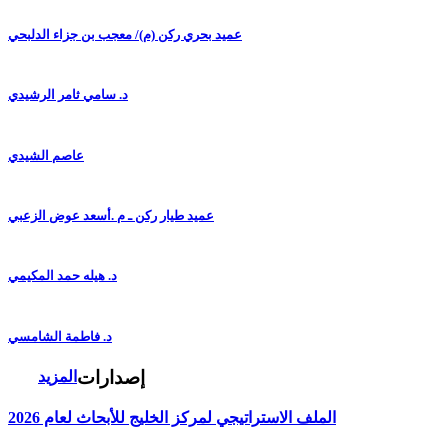
عميد بحري ركن (م)/ معجب بن جزاء الدلبحي
د. سامي ثامر الرشيدي
عاصم الشيدي
عميد طيار ركن ـ م .أسعد عوض الزعبي
د. هيله حمد المكيمي
د. فاطمة الشامسي
إصدارات
المزيد
الملف الاستراتيجي لمركز الخليج للأبحاث لعام 2026