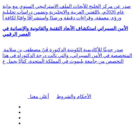
صدر عن مركز الخليج للأبحاث الملف الاستراتيجي السنوي مع بداية
عام 2026م، باللغتين العربية والانجليزية وتضمن دراسات تحليلية
ورؤى معمقة، وقراءات دقيقة ورصدًا واستشرافًا وافيًا لكافة أ
الأمن السيبراني استكشاف الأبعاد التقنية والقانونية والإنسانية في
العصر الرقمي
صدر حديثًا للأكاديمية الكويتية الدكتورة فَيّ مصطفى بن سلامة
المتخصصة في الأمن السيبراني، والتي نالت درجة الدكتوراه في هذا
التخصص من جامعة بليموث في المملكة المتحدة، كتابًا يحمل ع
|
الأحكام والشروط
أعلن معنا
| تابعنا على