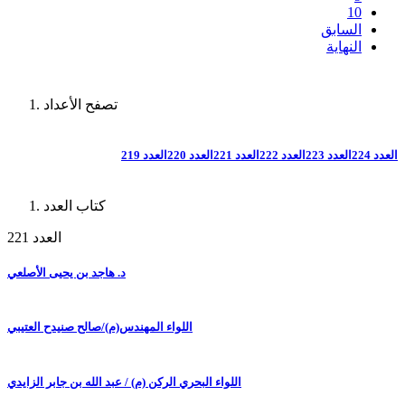
10
السابق
النهاية
تصفح الأعداد
العدد 224
العدد 223
العدد 222
العدد 221
العدد 220
العدد 219
كتاب العدد
العدد 221
د. هاجد بن يحيى الأصلعي
اللواء المهندس(م)/صالح صنيدح العتيبي
اللواء البحري الركن (م) / عبد الله بن جابر الزايدي