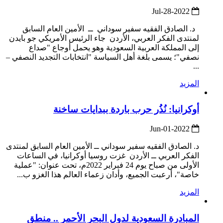
2022-Jul-28
د. الصادق الفقيه سفير سوداني ــ الأمين العام السابق
لمنتدى الفكر العربي، الأردن جاء الرئيس الأمريكي جو بايدن
إلى المملكة العربية السعودية وهو يحمل أوجاع "صداع
نصفي"؛ يسمى بلغة أهل السياسة "انتخابات التجديد النصفي –
...
المزيد
أوكرانيا: نُذُر حرب باردة ببدايات ساخنة
2022-Jun-01
د. الصادق الفقيه سفير سوداني ــ الأمين العام السابق لمنتدى
الفكر العربي ــ الأردن غزت روسيا أوكرانيا، في الساعات
الأولى من صباح يوم 24 فبراير 2022م، تحت عنوان: "عملية
خاصة"، أرعبت الجميع، وأدان زعماء العالم هذا الغزو ب...
المزيد
المبادرة السعودية لدول البحر الأحمر .. منطق