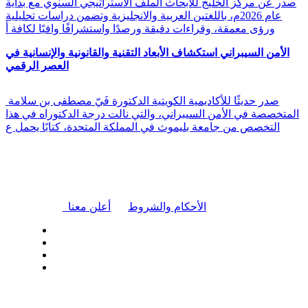
صدر عن مركز الخليج للأبحاث الملف الاستراتيجي السنوي مع بداية
عام 2026م، باللغتين العربية والانجليزية وتضمن دراسات تحليلية
ورؤى معمقة، وقراءات دقيقة ورصدًا واستشرافًا وافيًا لكافة أ
الأمن السيبراني استكشاف الأبعاد التقنية والقانونية والإنسانية في
العصر الرقمي
صدر حديثًا للأكاديمية الكويتية الدكتورة فَيّ مصطفى بن سلامة
المتخصصة في الأمن السيبراني، والتي نالت درجة الدكتوراه في هذا
التخصص من جامعة بليموث في المملكة المتحدة، كتابًا يحمل ع
|
الأحكام والشروط
أعلن معنا
| تابعنا على