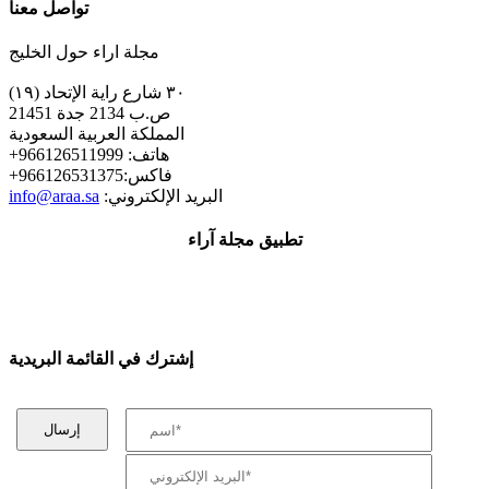
تواصل معنا
مجلة اراء حول الخليج
٣٠ شارع راية الإتحاد (١٩)
ص.ب 2134 جدة 21451
المملكة العربية السعودية
+هاتف: 966126511999
+فاكس:966126531375
:البريد الإلكتروني
info@araa.sa
تطبيق مجلة آراء
إشترك في القائمة البريدية