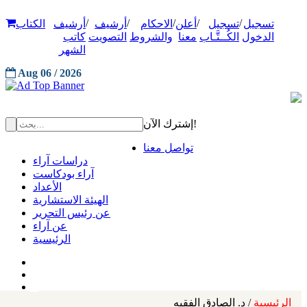
/
/
/
/
/
تسجيل
تسجيل
أعلن
الاحكام
أرشيف
أرشيف
الكتاب
الدخول
الكُــتَّـاب
معنا
والشروط
التصويت
كاتب
الشهر
Aug 06 / 2026
إشترك الآن!
تواصل معنا
دراسات آراء
آراء بودكاست
الأعداد
الهيئة الاستشارية
عن رئيس التحرير
عن آراء
الرئيسية
الرئيسية
/ د. الصادق الفقيه