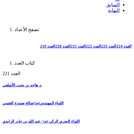
السابق
النهاية
تصفح الأعداد
العدد 224
العدد 223
العدد 222
العدد 221
العدد 220
العدد 219
كتاب العدد
العدد 221
د. هاجد بن يحيى الأصلعي
اللواء المهندس(م)/صالح صنيدح العتيبي
اللواء البحري الركن (م) / عبد الله بن جابر الزايدي