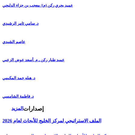
عميد بحري ركن (م)/ معجب بن جزاء الدلبحي
د. سامي ثامر الرشيدي
عاصم الشيدي
عميد طيار ركن ـ م .أسعد عوض الزعبي
د. هيله حمد المكيمي
د. فاطمة الشامسي
إصدارات
المزيد
الملف الاستراتيجي لمركز الخليج للأبحاث لعام 2026