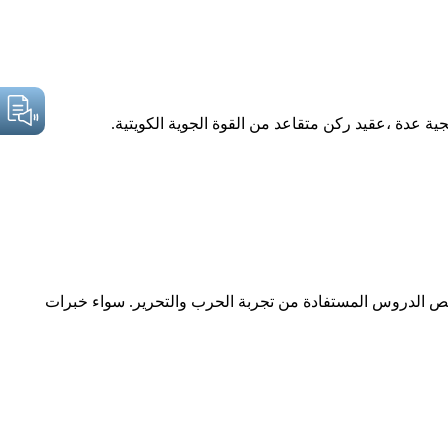
ة عدة ،عقيد ركن متقاعد من القوة الجوية الكويتية.
 1991م، عكف المفكر العسكري الخليجي على تمحيص الدروس المستفادة من تجربة الحرب والتحرير. سواء خبرات