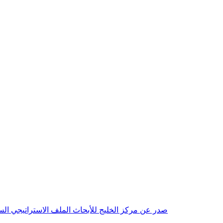
صدر عن مركز الخليج للأبحاث الملف الاستراتيجي السنوي مع بداية عام 2026م، باللغتين العربية والانجليزية وتضمن دراسات تحليلية ورؤى معمقة، 