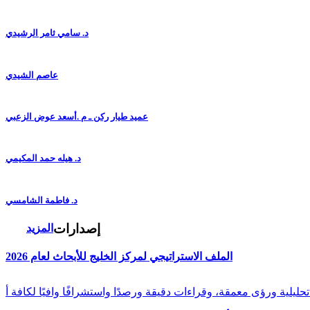
د. سامي ثامر الرشيدي
عاصم الشيدي
عميد طيار ركن ـ م .أسعد عوض الزعبي
د. هيله حمد المكيمي
د. فاطمة الشامسي
إصدارات
المزيد
الملف الاستراتيجي لمركز الخليج للأبحاث لعام 2026