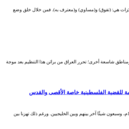
رتكزات هي: (تفوق) و(مساوي) و(معترف به). فمن خلال خلق وضع
اطق شاسعة أخرى؛ تحرر العراق من براثن هذا التنظيم بعد موجة
اعمة للقضية الفلسطينية خاصة الأقصى والقدس
الدكتور ظافر محمد العجمي المدير التنفيذي لمجموعة مراقبة الخليج سبعون عامًا تفصل بين الفلسطينيين وبين حرب النكبة عام 1948م، وسبعون شيئًا آخر بينهم وبين الخليجيين. ورغم ذلك تهزنا بين