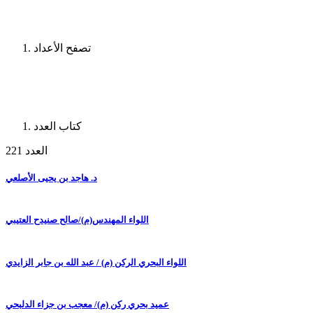
تصفح الأعداد
كتاب العدد
العدد 221
د. هاجد بن يحيى الأصلعي
اللواء المهندس(م)/صالح صنيدح العتيبي
اللواء البحري الركن (م) / عبد الله بن جابر الزايدي
عميد بحري ركن (م)/ معجب بن جزاء الدلبحي