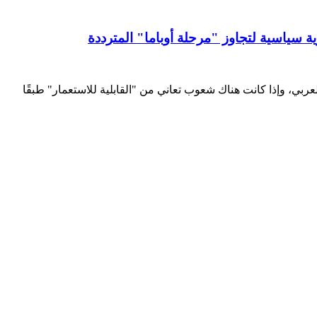
ة سياسية لتجاوز "مرحلة أوباما" المترددة
ربي، وإذا كانت هناك شعوب تعاني من "القابلية للاستعمار" طبقًا