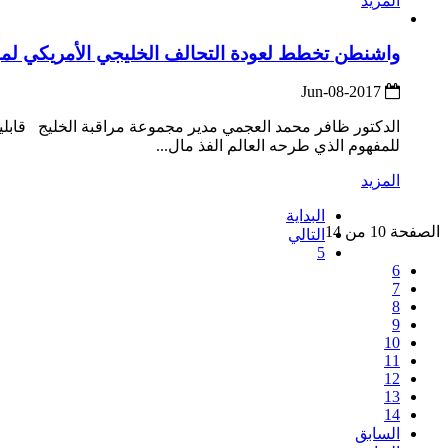
المزيد
واشنطن تخطط لعودة التحالف الخليجي الأمريكي لمواجهة
2017-Jun-08
الدكتور ظافر محمد العجمي مدير مجموعة مراقبة الخليج قابلية 
للمفهوم الذي طرحه العالم الفذ مال...
المزيد
البداية
الصفحة 10 من 14
التالي
5
6
7
8
9
10
11
12
13
14
السابق