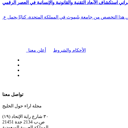
راني استكشاف الأبعاد التقنية والقانونية والإنسانية في العصر الرقمي
في هذا التخصص من جامعة بليموث في المملكة المتحدة، كتابًا يحمل ع
|
الأحكام والشروط
أعلن معنا
| تابعنا على
تواصل معنا
مجلة اراء حول الخليج
٣٠ شارع راية الإتحاد (١٩)
ص.ب 2134 جدة 21451
المملكة العربية السعودية