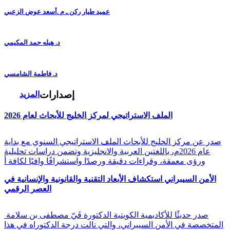
عميد طيار ركن ـ م .أسعد عوض الزعبي
د. هيله حمد المكيمي
د. فاطمة الشامسي
إصدارات
المزيد
الملف الاستراتيجي لمركز الخليج للأبحاث لعام 2026
صدر عن مركز الخليج للأبحاث الملف الاستراتيجي السنوي مع بداية
عام 2026م، باللغتين العربية والانجليزية وتضمن دراسات تحليلية
ورؤى معمقة، وقراءات دقيقة ورصدًا واستشرافًا وافيًا لكافة أ
الأمن السيبراني استكشاف الأبعاد التقنية والقانونية والإنسانية في
العصر الرقمي
صدر حديثًا للأكاديمية الكويتية الدكتورة فَيّ مصطفى بن سلامة
المتخصصة في الأمن السيبراني، والتي نالت درجة الدكتوراه في هذا