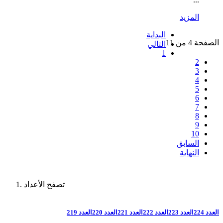
المزيد
البداية
الصفحة 4 من 11
التالي
1
2
3
4
5
6
7
8
9
10
السابق
النهاية
تصفح الأعداد
العدد 224
العدد 223
العدد 222
العدد 221
العدد 220
العدد 219