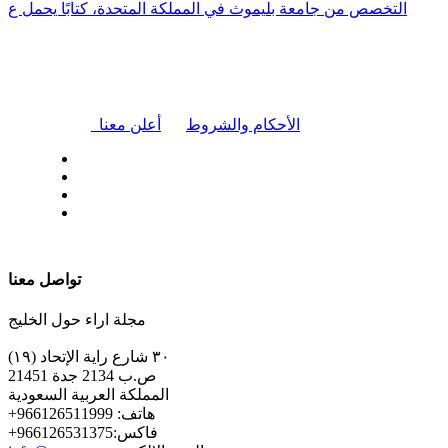
التخصص من جامعة بليموث في المملكة المتحدة، كتابًا يحمل ع
|
الأحكام والشروط
أعلن معنا
| تابعنا على
تواصل معنا
مجلة اراء حول الخليج
٣٠ شارع راية الإتحاد (١٩)
ص.ب 2134 جدة 21451
المملكة العربية السعودية
+هاتف: 966126511999
+فاكس:966126531375