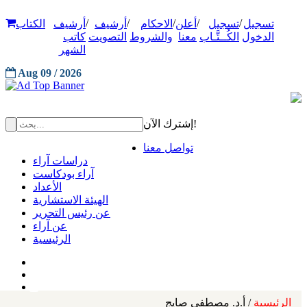
/
/
/
/
/
تسجيل
تسجيل
أعلن
الاحكام
أرشيف
أرشيف
الكتاب
الدخول
الكُــتَّـاب
معنا
والشروط
التصويت
كاتب
الشهر
Aug 09 / 2026
إشترك الآن!
تواصل معنا
دراسات آراء
آراء بودكاست
الأعداد
الهيئة الاستشارية
عن رئيس التحرير
عن آراء
الرئيسية
الرئيسية
/ أ.د. مصطفى صايج