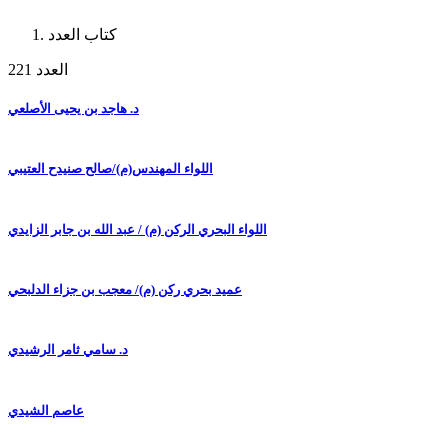
كتاب العدد
العدد 221
د. هاجد بن يحيى الأصلعي
اللواء المهندس(م)/صالح صنيدح العتيبي
اللواء البحري الركن (م) / عبد الله بن جابر الزايدي
عميد بحري ركن (م)/ معجب بن جزاء الدلبحي
د. سامي ثامر الرشيدي
عاصم الشيدي