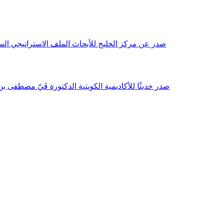
صدر عن مركز الخليج للأبحاث الملف الاستراتيجي السنوي مع بداية عام 2026م، باللغتين العربية والانجليزية وتضمن دراسات تحليلية ورؤى معمقة، 
صدر حديثًا للأكاديمية الكويتية الدكتورة فَيّ مصطفى