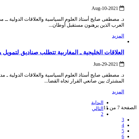
2021-Aug-10
د. مصطفى صايج أستاذ العلوم السياسية والعلاقات الدولية ــ مد
العرب الذين يرهنون مستقبل أوطان...
المزيد
العلاقات الخليجية ـ المغاربية تتطلب صناديق لتمويل م
2021-Jun-29
د. مصطفى صايج أستاذ العلوم السياسية والعلاقات الدولية ـ مدي
المشترك بين صانعي القرار تجاه القضا...
المزيد
البداية
الصفحة 7 من 11
التالي
2
3
4
5
6