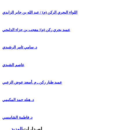
اللواء البحري الركن (م) / عبد الله بن جابر الزايدي
عميد بحري ركن (م)/ معجب بن جزاء الدلبحي
د. سامي ثامر الرشيدي
عاصم الشيدي
عميد طيار ركن ـ م .أسعد عوض الزعبي
د. هيله حمد المكيمي
د. فاطمة الشامسي
إصدارات
المزيد