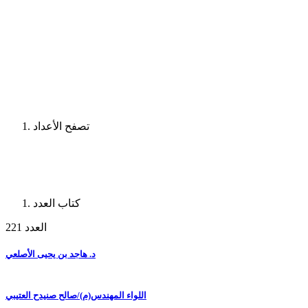
تصفح الأعداد
كتاب العدد
العدد 221
د. هاجد بن يحيى الأصلعي
اللواء المهندس(م)/صالح صنيدح العتيبي