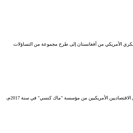
عسكري الأمريكي من أفغانستان إلى طرح مجموعة من التساؤلات
د. مصطفى صايج أستاذ العلوم السياسية والعلاقات الدولية ـ مدير المدرسة الوطنية العليا للعلوم السياسية –الجزائر وضع مجموعة من الاقتصاديين الأمريكيين من مؤسسة "ماك كنسي" في سنة 2017م،