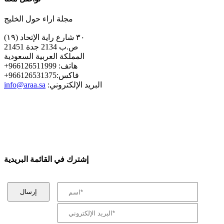
مجلة اراء حول الخليج
٣٠ شارع راية الإتحاد (١٩)
ص.ب 2134 جدة 21451
المملكة العربية السعودية
+هاتف: 966126511999
+فاكس:966126531375
:البريد الإلكتروني
info@araa.sa
إشترك في القائمة البريدية