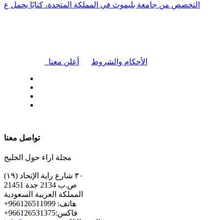
التخصص من جامعة بليموث في المملكة المتحدة، كتابًا يحمل ع
|
الأحكام والشروط
أعلن معنا
| تابعنا على
تواصل معنا
مجلة اراء حول الخليج
٣٠ شارع راية الإتحاد (١٩)
ص.ب 2134 جدة 21451
المملكة العربية السعودية
+هاتف: 966126511999
+فاكس:966126531375