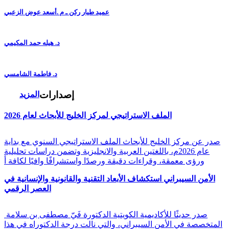
عميد طيار ركن ـ م .أسعد عوض الزعبي
د. هيله حمد المكيمي
د. فاطمة الشامسي
إصدارات
المزيد
الملف الاستراتيجي لمركز الخليج للأبحاث لعام 2026
صدر عن مركز الخليج للأبحاث الملف الاستراتيجي السنوي مع بداية
عام 2026م، باللغتين العربية والانجليزية وتضمن دراسات تحليلية
ورؤى معمقة، وقراءات دقيقة ورصدًا واستشرافًا وافيًا لكافة أ
الأمن السيبراني استكشاف الأبعاد التقنية والقانونية والإنسانية في
العصر الرقمي
صدر حديثًا للأكاديمية الكويتية الدكتورة فَيّ مصطفى بن سلامة
المتخصصة في الأمن السيبراني، والتي نالت درجة الدكتوراه في هذا