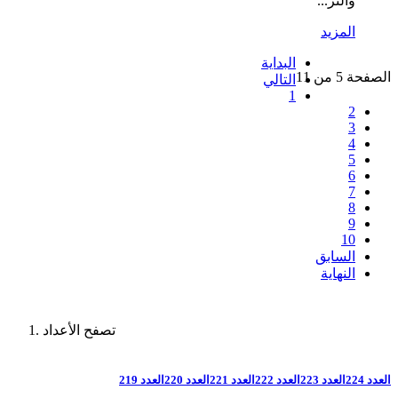
والنز...
المزيد
البداية
الصفحة 5 من 11
التالي
1
2
3
4
5
6
7
8
9
10
السابق
النهاية
تصفح الأعداد
العدد 224
العدد 223
العدد 222
العدد 221
العدد 220
العدد 219