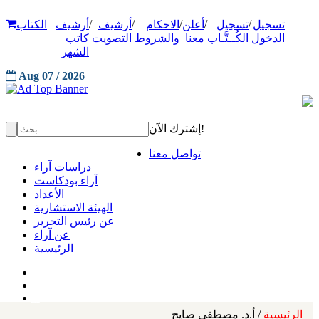
/
/
/
/
/
تسجيل
تسجيل
أعلن
الاحكام
أرشيف
أرشيف
الكتاب
الدخول
الكُــتَّـاب
معنا
والشروط
التصويت
كاتب
الشهر
Aug 07 / 2026
إشترك الآن!
تواصل معنا
دراسات آراء
آراء بودكاست
الأعداد
الهيئة الاستشارية
عن رئيس التحرير
عن آراء
الرئيسية
الرئيسية
/ أ.د. مصطفى صايج