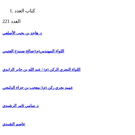
كتاب العدد
العدد 221
د. هاجد بن يحيى الأصلعي
اللواء المهندس(م)/صالح صنيدح العتيبي
اللواء البحري الركن (م) / عبد الله بن جابر الزايدي
عميد بحري ركن (م)/ معجب بن جزاء الدلبحي
د. سامي ثامر الرشيدي
عاصم الشيدي