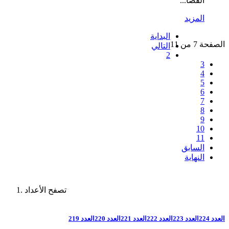
القضا...
المزيد
البداية
الصفحة 7 من 11
التالي
2
3
4
5
6
7
8
9
10
11
السابق
النهاية
تصفح الأعداد
العدد 224
العدد 223
العدد 222
العدد 221
العدد 220
العدد 219