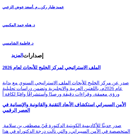
عميد طيار ركن ـ م .أسعد عوض الزعبي
د. هيله حمد المكيمي
د. فاطمة الشامسي
إصدارات
المزيد
الملف الاستراتيجي لمركز الخليج للأبحاث لعام 2026
صدر عن مركز الخليج للأبحاث الملف الاستراتيجي السنوي مع بداية
عام 2026م، باللغتين العربية والانجليزية وتضمن دراسات تحليلية
ورؤى معمقة، وقراءات دقيقة ورصدًا واستشرافًا وافيًا لكافة أ
الأمن السيبراني استكشاف الأبعاد التقنية والقانونية والإنسانية في
العصر الرقمي
صدر حديثًا للأكاديمية الكويتية الدكتورة فَيّ مصطفى بن سلامة
المتخصصة في الأمن السيبراني، والتي نالت درجة الدكتوراه في هذا