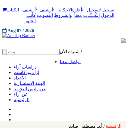
/
/
/
/
/
تسجيل
تسجيل
أعلن
الاحكام
أرشيف
أرشيف
الكتاب
الدخول
الكُــتَّـاب
معنا
والشروط
التصويت
كاتب
الشهر
Aug 07 / 2026
إشترك الآن!
تواصل معنا
دراسات آراء
آراء بودكاست
الأعداد
الهيئة الاستشارية
عن رئيس التحرير
عن آراء
الرئيسية
الرئيسية
/ أ.د. مصطفى صايج