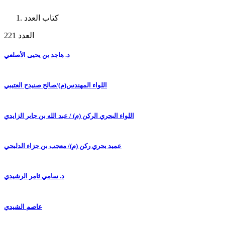
كتاب العدد
العدد 221
د. هاجد بن يحيى الأصلعي
اللواء المهندس(م)/صالح صنيدح العتيبي
اللواء البحري الركن (م) / عبد الله بن جابر الزايدي
عميد بحري ركن (م)/ معجب بن جزاء الدلبحي
د. سامي ثامر الرشيدي
عاصم الشيدي