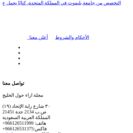
التخصص من جامعة بليموث في المملكة المتحدة، كتابًا يحمل ع
|
الأحكام والشروط
أعلن معنا
| تابعنا على
تواصل معنا
مجلة اراء حول الخليج
٣٠ شارع راية الإتحاد (١٩)
ص.ب 2134 جدة 21451
المملكة العربية السعودية
+هاتف: 966126511999
+فاكس:966126531375