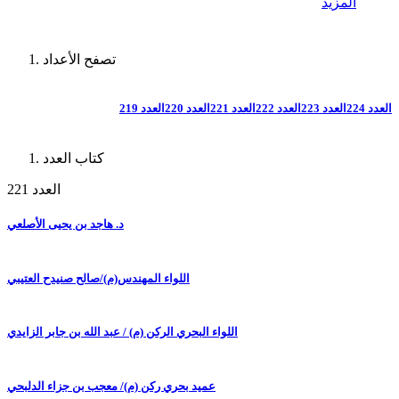
المزيد
تصفح الأعداد
العدد 224
العدد 223
العدد 222
العدد 221
العدد 220
العدد 219
كتاب العدد
العدد 221
د. هاجد بن يحيى الأصلعي
اللواء المهندس(م)/صالح صنيدح العتيبي
اللواء البحري الركن (م) / عبد الله بن جابر الزايدي
عميد بحري ركن (م)/ معجب بن جزاء الدلبحي