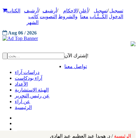
/
/
/
/
/
تسجيل
تسجيل
أعلن
الاحكام
أرشيف
أرشيف
الكتاب
الدخول
الكُــتَّـاب
معنا
والشروط
التصويت
كاتب
الشهر
Aug 06 / 2026
إشترك الآن!
تواصل معنا
دراسات آراء
آراء بودكاست
الأعداد
الهيئة الاستشارية
عن رئيس التحرير
عن آراء
الرئيسية
الرئيسية
/ د. هويدا عبد العظيم عبد الهادي