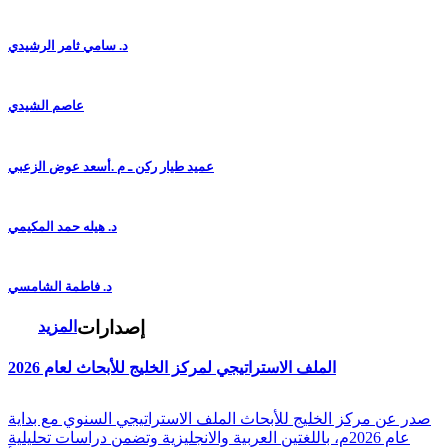
د. سامي ثامر الرشيدي
عاصم الشيدي
عميد طيار ركن ـ م .أسعد عوض الزعبي
د. هيله حمد المكيمي
د. فاطمة الشامسي
إصدارات
المزيد
الملف الاستراتيجي لمركز الخليج للأبحاث لعام 2026
صدر عن مركز الخليج للأبحاث الملف الاستراتيجي السنوي مع بداية
عام 2026م، باللغتين العربية والانجليزية وتضمن دراسات تحليلية