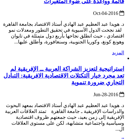
قائمة وواعدة على ضوء المتغيرات
2016-Oct-04
د. هويدا عبد العظيم عبد الهادي أستاذ الاقتصاد بجامعة القاهرة
لقد نجحت الدول الآسيوية في تحقيق التطور ومعدلات نمو
اقتصادي ، حيث انطلق نجاحها بأربع دول متمثلة في تايوان
وهونغ كونغ، وكوريا الجنوبية، وسنغافورة، وأطلق عليها...
المزيد
استراتيجية لتعزيز الشراكة العربية ــ الإفريقية لم
تعد مجرد خيار التكتلات الاقتصادية الافريقية: التبادل
التجاري ضرورة تنموية
2016-Jun-28
د. هويدا عبد العظيم عبد الهادي أستاذ الاقتصاد بمعهد البحوث
والدراسات الإفريقية ـ جامعة القاهرة تمتد العلاقات العربية
الإفريقية إلى زمن بعيد، حيث جمعتهم ظروف اقتصادية
وسياسية واجتماعية متشابهة، لكن على مستوى العلاقات
ال...